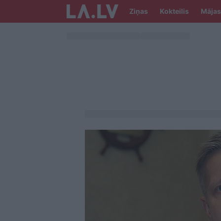
Ziņas
Kokteilis
Mājas