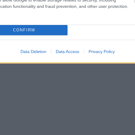
cation functionality and fraud prevention, and other user protection.
mēju organizācija. Līdz ar to jums arī vislabāk
zredzes izdzīvot, nepārtraucot ražošanu,
em, kas bijuši spiesti darbu apturēt un visu
CONFIRM
zvērtējums un nākotnes prognozes?
Data Deletion
Data Access
Privacy Policy