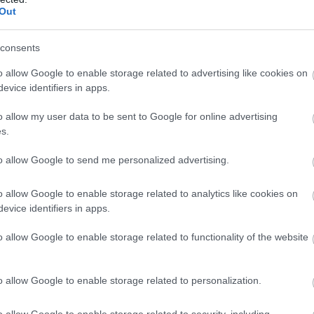
i uzņēmēji, kādu viņi saskata attīstības
Out
Latvijas Tirdzniecības un rūpniecības
arunā ar
Atcelt
Ziņot
ēdētāju Jāni Endziņu
.
consents
o allow Google to enable storage related to advertising like cookies on
evice identifiers in apps.
o allow my user data to be sent to Google for online advertising
s.
to allow Google to send me personalized advertising.
o allow Google to enable storage related to analytics like cookies on
evice identifiers in apps.
s ir milzīgs
“Viņiem visa dzīve bija
o allow Google to enable storage related to functionality of the website
zums munīcijas!”
priekšā!” Bauskas
ps draud ar
novadā nošauto suņu
umu tiem, kuri
saimnieks tiesā nespēj
o allow Google to enable storage related to personalization.
lvo pretējo
valdīt asaras
o allow Google to enable storage related to security, including