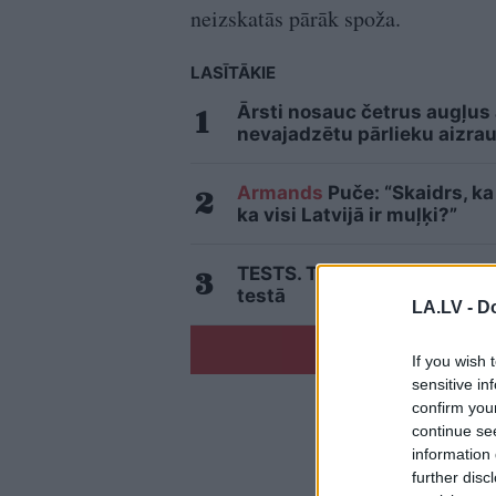
neizskatās pārāk spoža.
LASĪTĀKIE
Ārsti nosauc četrus augļus
nevajadzētu pārlieku aizrau
Armands
Puče: “Skaidrs, ka 
ka visi Latvijā ir muļķi?”
TESTS. Tikai cilvēki ar lau
testā
LA.LV -
Do
If you wish 
sensitive in
confirm you
continue se
information 
further disc