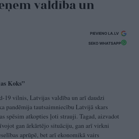
ieņem valdība un
PIEVIENO LA.LV
SEKO WHATSAPP
jas Koks”
-19 vilnis, Latvijas valdība un arī daudzi
ka pandēmija tautsaimniecību Latvijā skars
s spēsim atkopties ļoti strauji. Tagad, aizvadot
vojot gan ārkārtējo situāciju, gan arī virkni
eselības aprūpē, bet arī ekonomikā vairs