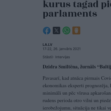
kurus tagad p
parlaments
LA.LV
17:22, 26. janvāris 2021
Stāsti
Intervijas
Dzidra Smiltēna, žurnāls “Balti
Pavasarī, kad atnāca pirmais Covid
ekonomikas eksperti prognozēja, 
minimāli un pēc vīrusa apkarošana
rudens perioda otro vilni un piedzī
ierobežojumu, situācija ne tikai v