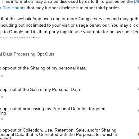
. This information may also be disclosed by us to third parties on the
IA
Participants
that may further disclose it to other third parties.
 that this website/app uses one or more Google services and may gath
including but not limited to your visit or usage behaviour. You may click 
 to Google and its third-party tags to use your data for below specifi
ogle consent section.
l Data Processing Opt Outs
o opt-out of the Sharing of my personal data.
In
omās, slēgtas viesnīcas, restorāni,
o opt-out of the Sale of my Personal Data.
lubi, ierobežota dažādu preču tirdzniecība,
In
ņi, kas notiek ārā svaigā gaisā. Tas noteikti nevar
tautsaimniecībai, neskatoties uz premjera Krišjāņa
to opt-out of processing my Personal Data for Targeted
ing.
u: naudas mums ir tik daudz, cik vēl nekad nav
In
o opt-out of Collection, Use, Retention, Sale, and/or Sharing
ersonal Data that Is Unrelated with the Purposes for which it
lected.