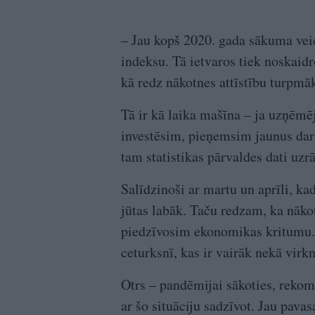
– Jau kopš 2020. gada sākuma ve
indeksu. Tā ietvaros tiek noskaid
kā redz nākotnes attīstību turpmā
Tā ir kā laika mašīna – ja uzņēmēj
investēsim, pieņemsim jaunus darbi
tam statistikas pārvaldes dati uzr
Salīdzinoši ar martu un aprīli, k
jūtas labāk. Taču redzam, ka nāk
piedzīvosim ekonomikas kritumu. 
ceturksnī, kas ir vairāk nekā virk
Otrs – pandēmijai sākoties, rekom
ar šo situāciju sadzīvot. Jau pavas