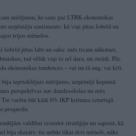
icam mērījumu, ko sauc par LTRK ekonomikas
rots uzņēmēju sentiments: kā viņi jūtas šobrīd un
kajos trijos mēnešos.
i šobrīd jūtas labi un saka: mēs ticam nākotnei,
niekus, tad vēlāk viņi to arī dara, un otrādi. Pēc
āda ekonomikas tendences – vai nu tā aug, vai krīt.
ad bija iepriekšējais mērījums, uzņēmēji kopumā
otnes perspektīvas nav daudzsološas un mēs
Tie varētu būt kādi 6% IKP krituma ceturtajā
ne prognožu.
endējām valdībai izveidot stratēģiju un saprast, kā
arī bija skaidrs: tie nebūs tikai divi mēneši, nāks