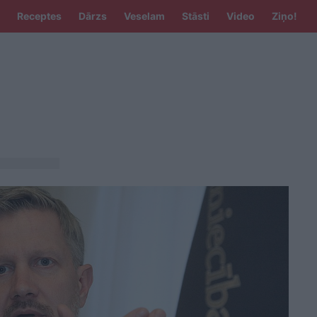
Receptes
Dārzs
Veselam
Stāsti
Video
Ziņo!