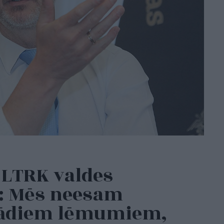
 LTRK valdes
s: Mēs neesam
 tādiem lēmumiem,