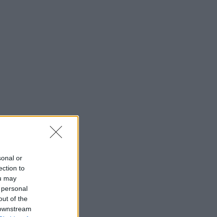
sonal or
ection to
ou may
 personal
out of the
 downstream