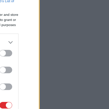
B’s List of
er and store
to grant or
ed purposes