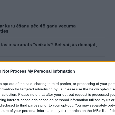
 ar kuru ēšanu pēc 45 gadu vecuma
ties
tas ir sarunāts “veikals”! Bet vai jūs domājat,
cinieka DNS spēs iegūt 80% šajā lauku gudrību
 Not Process My Personal Information
Lasīt citas ziņas
to opt-out of the sale, sharing to third parties, or processing of your per
formation for targeted advertising by us, please use the below opt-out s
r selection. Please note that after your opt-out request is processed y
eing interest-based ads based on personal information utilized by us or
disclosed to third parties prior to your opt-out. You may separately opt-
losure of your personal information by third parties on the IAB’s list of