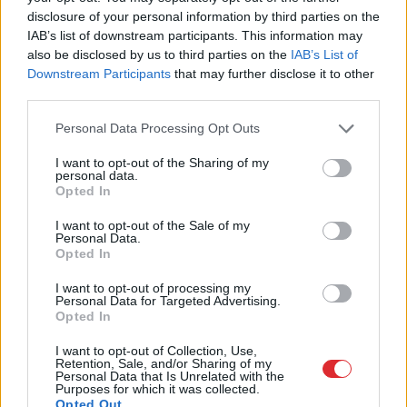
disclosure of your personal information by third parties on the
IAB’s list of downstream participants. This information may
Armands
Puče:
TESTS. Tikai cilvēki ar
also be disclosed by us to third parties on the
IAB’s List of
“Skaidrs, ka tas ir
laucinieka DNS spēs
Downstream Participants
that may further disclose it to other
sarunāts “veikals”! Bet
iegūt 80% šajā lauku
third parties.
vai jūs domājat, ka visi
gudrību testā
Please note that this website/app uses one or more Google
Latvijā ir muļķi?”
Personal Data Processing Opt Outs
services and may gather and store information including but
not limited to your visit or usage behaviour. You may click to
I want to opt-out of the Sharing of my
personal data.
grant or deny consent to Google and its third-party tags to
Opted In
use your data for below specified purposes in below Google
consent section.
I want to opt-out of the Sale of my
Personal Data.
Opted In
I want to opt-out of processing my
Personal Data for Targeted Advertising.
Opted In
I want to opt-out of Collection, Use,
Retention, Sale, and/or Sharing of my
Personal Data that Is Unrelated with the
Purposes for which it was collected.
Opted Out