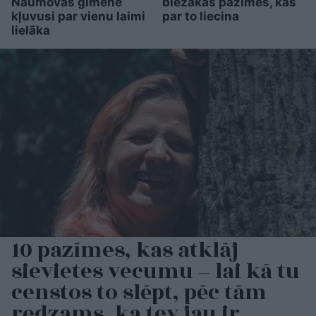
Naumovas ģimene
biežākās pazīmes, kas
kļuvusi par vienu laimi
par to liecina
lielāka
10 pazīmes, kas atklāj
sievietes vecumu – lai kā tu
censtos to slēpt, pēc tām
redzams, ka tev jau ir