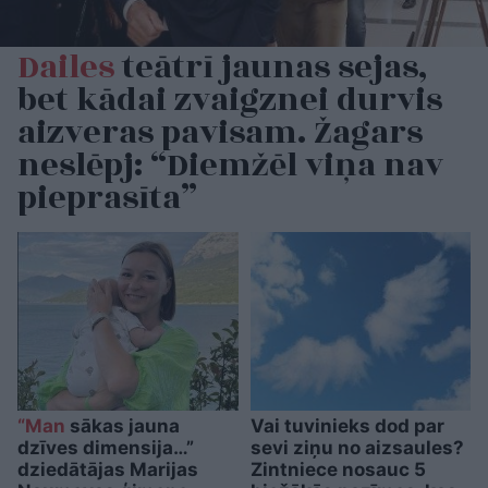
Dailes
teātrī jaunas sejas,
bet kādai zvaigznei durvis
aizveras pavisam. Žagars
neslēpj: “Diemžēl viņa nav
pieprasīta”
“Man
sākas jauna
Vai tuvinieks dod par
dzīves dimensija…”
sevi ziņu no aizsaules?
dziedātājas Marijas
Zintniece nosauc 5