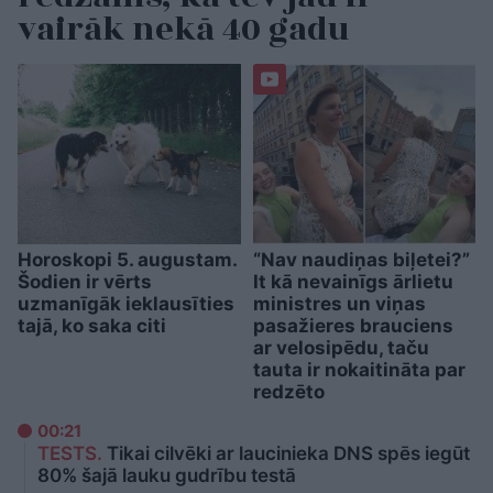
vairāk nekā 40 gadu
Horoskopi 5. augustam.
“Nav naudiņas biļetei?”
Šodien ir vērts
It kā nevainīgs ārlietu
uzmanīgāk ieklausīties
ministres un viņas
tajā, ko saka citi
pasažieres brauciens
ar velosipēdu, taču
tauta ir nokaitināta par
redzēto
00:21
TESTS.
Tikai cilvēki ar laucinieka DNS spēs iegūt
80% šajā lauku gudrību testā