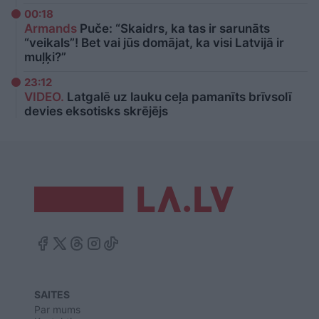
00:18
Armands
Puče: “Skaidrs, ka tas ir sarunāts
“veikals”! Bet vai jūs domājat, ka visi Latvijā ir
muļķi?”
23:12
VIDEO.
Latgalē uz lauku ceļa pamanīts brīvsolī
devies eksotisks skrējējs
SAITES
Par mums