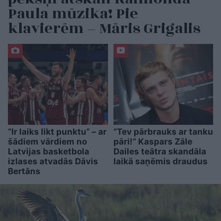
Paula mūzika! Pie
klavierēm – Māris Grigalis
“Ir laiks likt punktu” – ar
“Tev pārbrauks ar tanku
šādiem vārdiem no
pāri!” Kaspars Zāle
Latvijas basketbola
Dailes teātra skandāla
izlases atvadās Dāvis
laikā saņēmis draudus
Bertāns