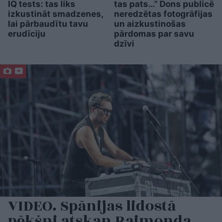
IQ tests: tas liks
tas pats…” Dons publicē
izkustināt smadzenes,
neredzētas fotogrāfijas
lai pārbaudītu tavu
un aizkustinošas
erudīciju
pārdomas par savu
dzīvi
VIDEO. Spānijas lidostā
pēkšņi atskan Raimonda