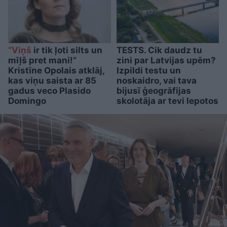
“Viņš
ir tik ļoti silts un
TESTS. Cik daudz tu
mīļš pret mani!”
zini par Latvijas upēm?
Kristīne Opolais atklāj,
Izpildi testu un
kas viņu saista ar 85
noskaidro, vai tava
gadus veco Plasido
bijusī ģeogrāfijas
Domingo
skolotāja ar tevi lepotos