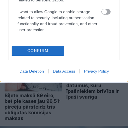
I want to allow Google to enable storage
related to security, including authentication
functionality and fraud prevention, and other
user protection.
Kā bez maksas pavadīt
laiku Grieķijas villā?
Atklāta neparasta
iespēja, par kuru
CONFIRM
daudzi vēl nezina
Vai darbs no 9.00 līdz
17.00 jūs tracina?
Data Deletion
Data Access
Privacy Policy
Numerologi izceļ
četrus dzimšanas
datumus, kuru
īpašniekiem brīvība ir
Biļete maksā 89 eiro,
īpaši svarīga
bet pie kases jau 96,51:
pircēju pārsteidz trīs
obligātas komisijas
maksas