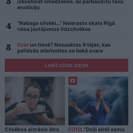
izkustināt smadzenes, lai pārbaudītu tavu
erudīciju
“Nabaga cilvēki…” Neierasts skats Rīgā
raisa jautājumus līdzcilvēkos
Dzer
un tievē? Nosauktas 9 tējas, kas
palīdzēs atbrīvoties no liekā svara
Lasīt citas ziņas
Cilvēkus aizrāvis ātrs
FOTO.
“Dziļi sirdī esmu