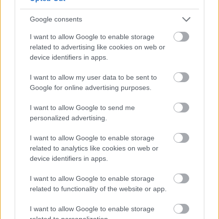
Ceļojums atcelts, bet
naudas nav – tūrisma
Google consents
operatora “Digitours”
I want to allow Google to enable storage
Atcelt
Ziņot
klienti nonākuši
related to advertising like cookies on web or
neapskaužamā situācijā
device identifiers in apps.
I want to allow my user data to be sent to
Google for online advertising purposes.
I want to allow Google to send me
personalized advertising.
I want to allow Google to enable storage
related to analytics like cookies on web or
device identifiers in apps.
“Viņiem
visa dzīve bija
“Kurš
viņus fenderē?”
priekšā!” Bauskas
Pircēji pamanījuši, ka
I want to allow Google to enable storage
novadā nošauto suņu
Latvijas veikalos zog
related to functionality of the website or app.
saimnieks tiesā nespēj
pavisam neparastu
valdīt asaras
lietu
I want to allow Google to enable storage
related to personalization.