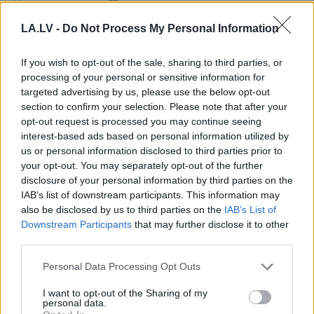
“iesprūst” 5. jautājumā
LA.LV -
Do Not Process My Personal Information
If you wish to opt-out of the sale, sharing to third parties, or
processing of your personal or sensitive information for
targeted advertising by us, please use the below opt-out
section to confirm your selection. Please note that after your
opt-out request is processed you may continue seeing
interest-based ads based on personal information utilized by
us or personal information disclosed to third parties prior to
your opt-out. You may separately opt-out of the further
“Šausmās gribas
Par sirds un asinsvadu
noskurināties!” Pircējs
veselību var rūpēties
disclosure of your personal information by third parties on the
veikalā uzvelkas par
arī ar uzturu: 7
IAB’s list of downstream participants. This information may
citu pircēju uzvedību
produkti, kurus vērts
also be disclosed by us to third parties on the
IAB’s List of
pie bulciņu stenda
iekļaut ēdienkartē
Downstream Participants
that may further disclose it to other
third parties.
Please note that this website/app uses one or more Google
Personal Data Processing Opt Outs
services and may gather and store information including but
not limited to your visit or usage behaviour. You may click to
I want to opt-out of the Sharing of my
personal data.
grant or deny consent to Google and its third-party tags to