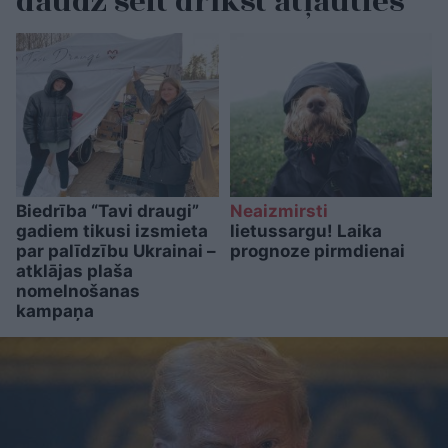
daudz šeit drīkst atļauties
Biedrība “Tavi draugi”
Neaizmirsti
gadiem tikusi izsmieta
lietussargu! Laika
par palīdzību Ukrainai –
prognoze pirmdienai
atklājas plaša
nomelnošanas
kampaņa