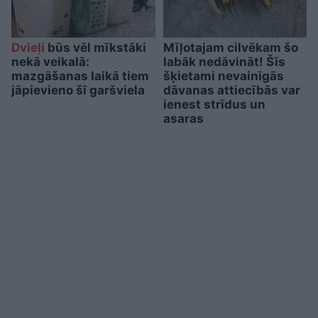
Dvieļi
būs vēl mīkstāki
Mīļotajam cilvēkam šo
nekā veikalā:
labāk nedāvināt! Šīs
mazgāšanas laikā tiem
šķietami nevainīgās
jāpievieno šī garšviela
dāvanas attiecībās var
ienest strīdus un
asaras