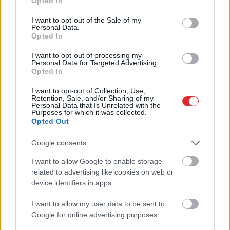
Opted In
use your data for below specified purposes in below Google
consent section.
I want to opt-out of the Sale of my
Personal Data.
Opted In
I want to opt-out of processing my
Personal Data for Targeted Advertising.
Opted In
ASV uzņēmumi bažījas par
I want to opt-out of Collection, Use,
Retention, Sale, and/or Sharing of my
Ukrainas plāniem – kas
Personal Data that Is Unrelated with the
Purposes for which it was collected.
viņus satrauc?
Opted Out
Google consents
I want to allow Google to enable storage
Atcelt
Ziņot
related to advertising like cookies on web or
device identifiers in apps.
I want to allow my user data to be sent to
Google for online advertising purposes.