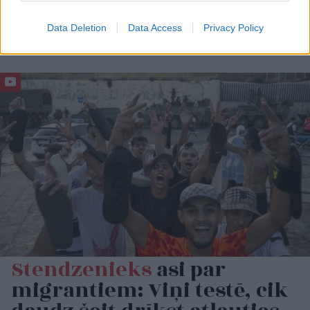
Data Deletion
Data Access
Privacy Policy
Stendzenieks
asi par
migrantiem: Viņi testē, cik