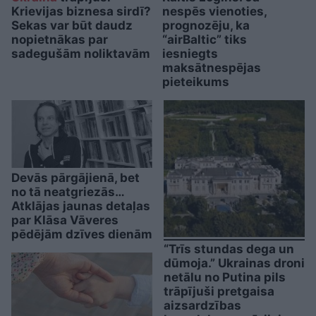
Krievijas biznesa sirdī?
nespēs vienoties,
Sekas var būt daudz
prognozēju, ka
nopietnākas par
“airBaltic” tiks
sadegušām noliktavām
iesniegts
maksātnespējas
pieteikums
Devās pārgājienā, bet
no tā neatgriezās…
Atklājas jaunas detaļas
par Klāsa Vāveres
pēdējām dzīves dienām
“Trīs stundas dega un
dūmoja.” Ukrainas droni
netālu no Putina pils
trāpījuši pretgaisa
aizsardzības