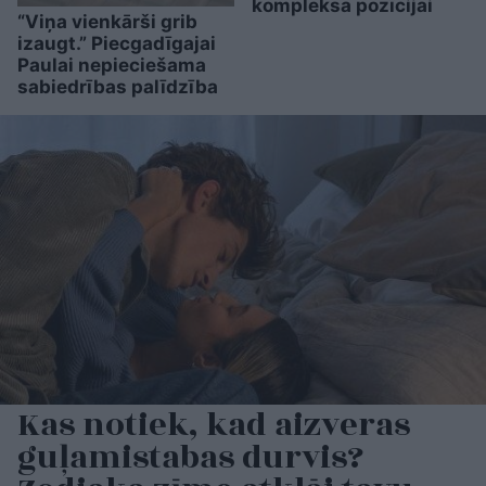
kompleksa pozīcijai
“Viņa vienkārši grib
izaugt.” Piecgadīgajai
Paulai nepieciešama
sabiedrības palīdzība
Kas notiek, kad aizveras
guļamistabas durvis?