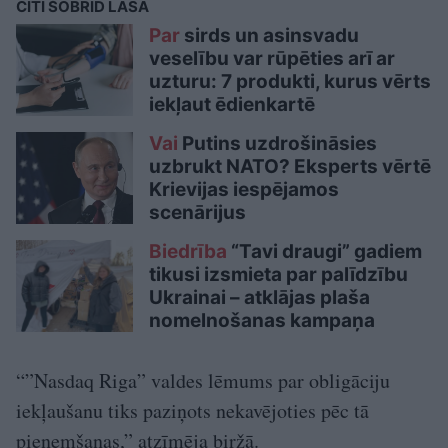
CITI ŠOBRĪD LASA
Par
sirds un asinsvadu
veselību var rūpēties arī ar
uzturu: 7 produkti, kurus vērts
iekļaut ēdienkartē
Vai
Putins uzdrošināsies
uzbrukt NATO? Eksperts vērtē
Krievijas iespējamos
scenārijus
Biedrība
“Tavi draugi” gadiem
tikusi izsmieta par palīdzību
Ukrainai – atklājas plaša
nomelnošanas kampaņa
“”Nasdaq Riga” valdes lēmums par obligāciju
iekļaušanu tiks paziņots nekavējoties pēc tā
pieņemšanas,” atzīmēja biržā.