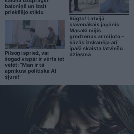
salonā uzsprāgst
baloniņš un izsit
priekšējo stiklu
Rūgts! Latvijā
slavenākais japānis
Masaki mijis
gredzenus ar mīļoto –
kāzās izskanēja arī
īpaši skaista latviešu
Pilsoņi spriež, vai
dziesma
šogad vispār ir vērts iet
vēlēt: “Man ir tā
apnikusi politiskā AI
šļura!”