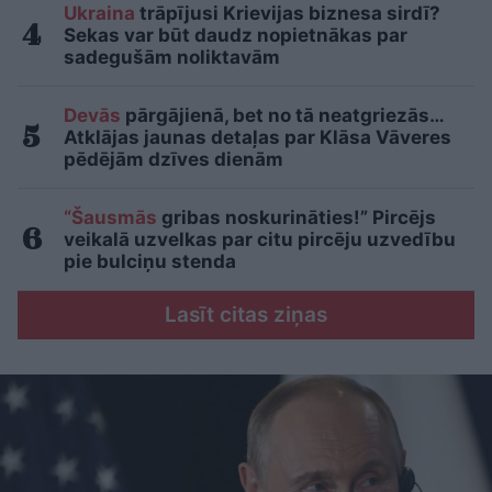
Ukraina
trāpījusi Krievijas biznesa sirdī?
Sekas var būt daudz nopietnākas par
sadegušām noliktavām
Devās
pārgājienā, bet no tā neatgriezās…
Atklājas jaunas detaļas par Klāsa Vāveres
pēdējām dzīves dienām
“Šausmās
gribas noskurināties!” Pircējs
veikalā uzvelkas par citu pircēju uzvedību
pie bulciņu stenda
Lasīt citas ziņas