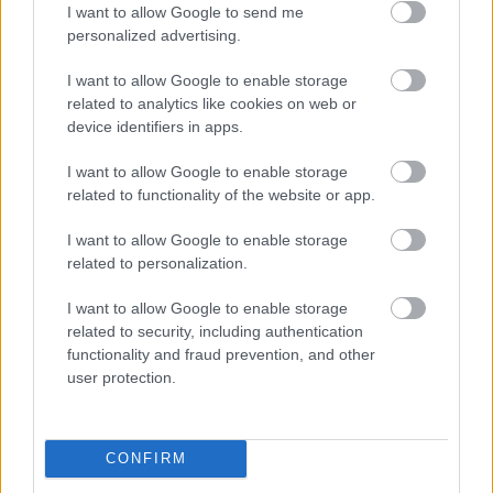
Kartupeļu
horoskops:
“K2 Ventum” vēja parka
I want to allow Google to send me
ko par tevi liecina tavs
prettiesiskā
personalized advertising.
mīļākais kartupeļu
gremdēšana liek domāt
ēdiens?
par nedrošu valsti
I want to allow Google to enable storage
related to analytics like cookies on web or
device identifiers in apps.
I want to allow Google to enable storage
related to functionality of the website or app.
I want to allow Google to enable storage
related to personalization.
I want to allow Google to enable storage
related to security, including authentication
functionality and fraud prevention, and other
user protection.
CONFIRM