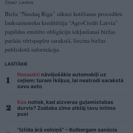
Ziņas
Laukos
Birža “Nasdaq Riga” sākusi kotēšanas procedūru
lauksaimnieku kreditētāja “AgroCredit Latvia”
papildus emitēto obligāciju iekļaušanai biržas
parāda vērtspapīru sarakstā, liecina biržas
publiskotā informācija.
LASĪTĀKIE
Nosaukti
nāvējošākie automobiļi uz
ceļiem: turam īkšķus, lai neatrodi sarakstā
savu auto
Kas
notiek, kad aizveras guļamistabas
durvis? Zodiaka zīme atklāj tavu intīmo
pusi
“Izlīda ārā velniņš” – Kulbergam sanācis