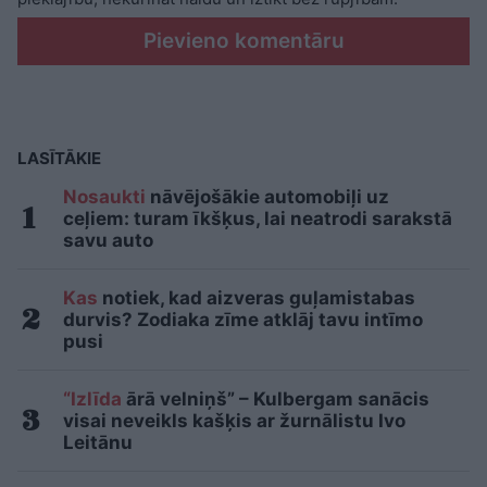
Pievieno komentāru
LASĪTĀKIE
Nosaukti
nāvējošākie automobiļi uz
ceļiem: turam īkšķus, lai neatrodi sarakstā
savu auto
Kas
notiek, kad aizveras guļamistabas
durvis? Zodiaka zīme atklāj tavu intīmo
pusi
“Izlīda
ārā velniņš” – Kulbergam sanācis
visai neveikls kašķis ar žurnālistu Ivo
Leitānu