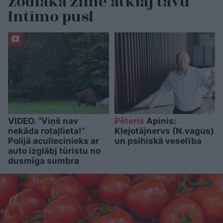
Zodiaka zīme atklāj tavu
intīmo pusi
VIDEO. “Viņš nav
Pēteris
Apinis:
nekāda rotaļlieta!”
Klejotājnervs (N.vagus)
Polijā aculiecinieks ar
un psihiskā veselība
auto izglābj tūristu no
dusmīga sumbra