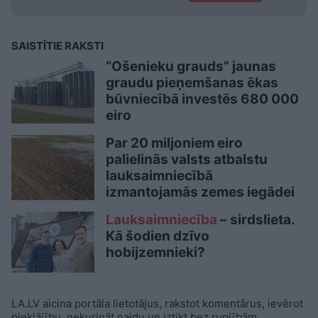
SAISTĪTIE RAKSTI
“Ošenieku grauds” jaunas
graudu pieņemšanas ēkas
būvniecībā investēs 680 000
eiro
Par 20 miljoniem eiro
palielinās valsts atbalstu
lauksaimniecībā
izmantojamās zemes iegādei
Lauksaimniecība
– sirdslieta.
Kā šodien dzīvo
hobijzemnieki?
LA.LV aicina portāla lietotājus, rakstot komentārus, ievērot
pieklājību, nekurināt naidu un iztikt bez rupjībām.