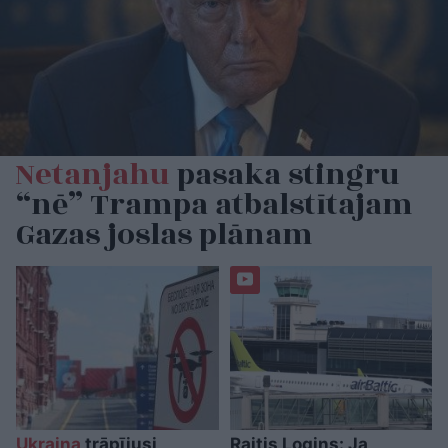
Netanjahu
pasaka stingru
“nē” Trampa atbalstītajam
Gazas joslas plānam
Ukraina
trāpījusi
Raitis Logins: Ja