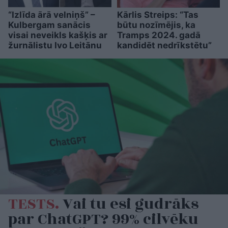
“Izlīda ārā velniņš” –
Kārlis Streips: “Tas
Kulbergam sanācis
būtu nozīmējis, ka
visai neveikls kašķis ar
Tramps 2024. gadā
žurnālistu Ivo Leitānu
kandidēt nedrīkstētu”
TESTS.
Vai tu esi gudrāks
par ChatGPT? 99% cilvēku