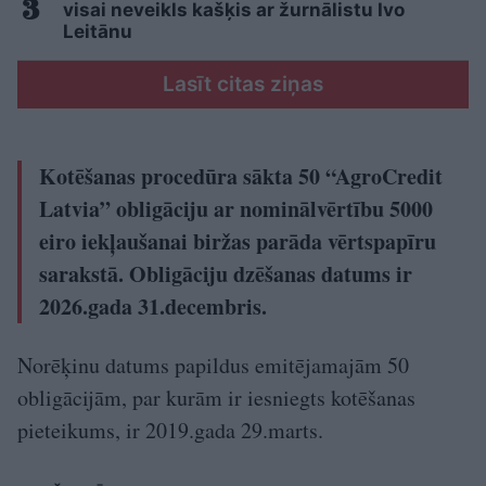
visai neveikls kašķis ar žurnālistu Ivo
Leitānu
Lasīt citas ziņas
Kotēšanas procedūra sākta 50 “AgroCredit
Latvia” obligāciju ar nominālvērtību 5000
eiro iekļaušanai biržas parāda vērtspapīru
sarakstā. Obligāciju dzēšanas datums ir
2026.gada 31.decembris.
Norēķinu datums papildus emitējamajām 50
obligācijām, par kurām ir iesniegts kotēšanas
pieteikums, ir 2019.gada 29.marts.