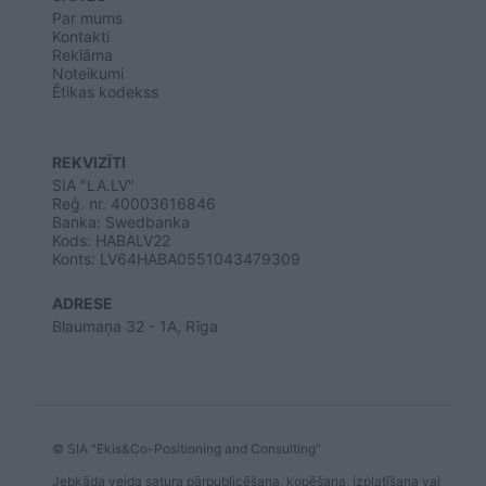
Par mums
Kontakti
Reklāma
Noteikumi
Ētikas kodekss
REKVIZĪTI
SIA "LA.LV"
Reģ. nr. 40003616846
Banka: Swedbanka
Kods: HABALV22
Konts: LV64HABA0551043479309
ADRESE
Blaumaņa 32 - 1A, Rīga
© SIA "Ekis&Co-Positioning and Consulting"
Jebkāda veida satura pārpublicēšana, kopēšana, izplatīšana vai