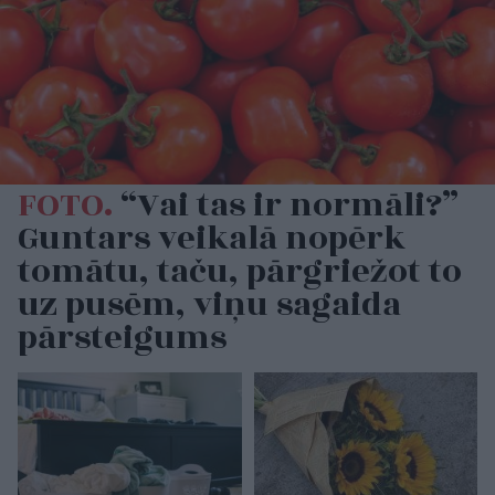
FOTO.
“Vai tas ir normāli?”
Guntars veikalā nopērk
tomātu, taču, pārgriežot to
uz pusēm, viņu sagaida
pārsteigums