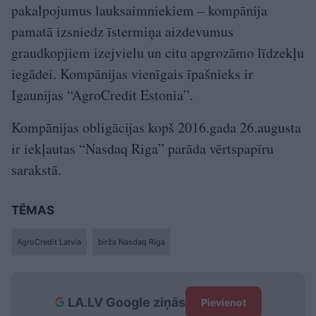
pakalpojumus lauksaimniekiem – kompānija
pamatā izsniedz īstermiņa aizdevumus
graudkopjiem izejvielu un citu apgrozāmo līdzekļu
iegādei. Kompānijas vienīgais īpašnieks ir
Igaunijas “AgroCredit Estonia”.
Kompānijas obligācijas kopš 2016.gada 26.augusta
ir iekļautas “Nasdaq Riga” parāda vērtspapīru
sarakstā.
TĒMAS
AgroCredit Latvia
birža Nasdaq Riga
LA.LV Google ziņās
Pievienot