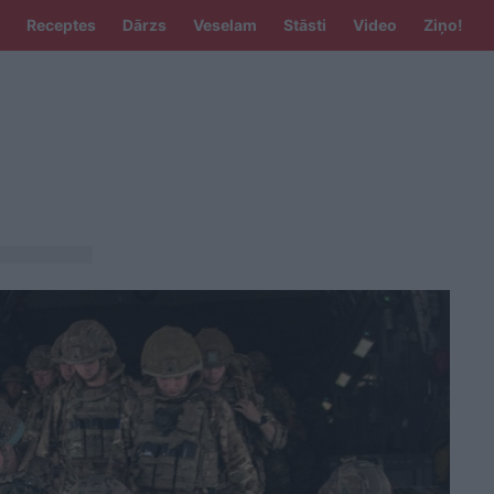
Receptes
Dārzs
Veselam
Stāsti
Video
Ziņo!