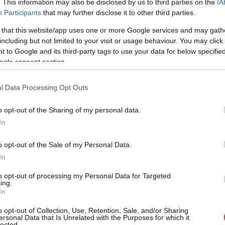
. This information may also be disclosed by us to third parties on the
IA
 reize, kad Lielbritānijas premjerministrs ir
Participants
that may further disclose it to other third parties.
tīt uz Ukrainu britu miera uzturēšanas spēkus. Viņa
 that this website/app uses one or more Google services and may gath
including but not limited to your visit or usage behaviour. You may click 
ien Parīzē gaidāmās Eiropas līderu sanāksmes.
 to Google and its third-party tags to use your data for below specifi
ogle consent section.
 vadošo lomu, lai paātrinātu darbu pie drošības
. Tas ietver nepārtrauktu atbalstu Ukrainas
l Data Processing Opt Outs
ā Karaliste jau ir apņēmusies piešķirt trīs
dz 2030.gadam,” raksta Stārmers. “Tas nozīmē arī
o opt-out of the Sharing of my personal data.
In
umu Ukrainas drošības garantiju nodrošināšanā,
ūsu pašu karaspēku.”
o opt-out of the Sale of my Personal Data.
In
to opt-out of processing my Personal Data for Targeted
ing.
In
o opt-out of Collection, Use, Retention, Sale, and/or Sharing
ersonal Data that Is Unrelated with the Purposes for which it
lected.