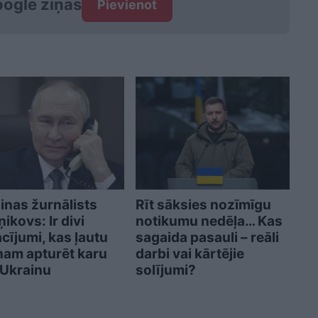
ogle ziņās
Pievienot
inas žurnālists
Rīt sāksies nozīmīgu
ikovs: Ir divi
notikumu nedēļa… Kas
cījumi, kas ļautu
sagaida pasauli – reāli
nam apturēt karu
darbi vai kārtējie
 Ukrainu
solījumi?