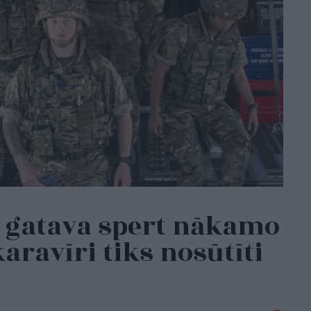
ir gatava spert nākamo
karavīri tiks nosūtīti