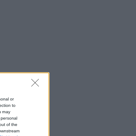
sonal or
ection to
ou may
 personal
out of the
 downstream