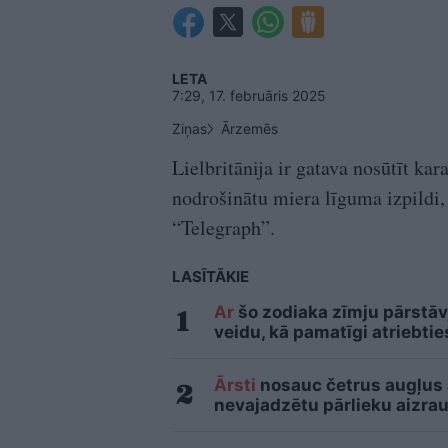
LETA
7:29, 17. februāris 2025
Ziņas
Ārzemēs
Lielbritānija ir gatava nosūtīt kar
nodrošinātu miera līguma izpildi,
“Telegraph”.
LASĪTĀKIE
Ar
šo zodiaka zīmju pārstāvj
veidu, kā pamatīgi atriebtie
Ārsti
nosauc četrus augļus
nevajadzētu pārlieku aizrau