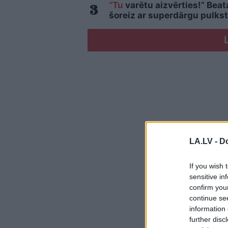
“Tu
varētu aizvērties!” Beat
šoreiz ar superdārgu pulkst
LA.LV -
Do
If you wish 
sensitive in
confirm you
continue se
information 
further disc