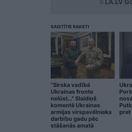
LA.LV Go
SAISTĪTIE RAKSTI
“Sirska vadībā
Ukra
Ukrainas fronte
Portņ
nelūst…” Slaidiņš
nosa
komentē Ukrainas
Puti
armijas virspavēlnieka
pret
darbību gadu pēc
stāšanās amatā