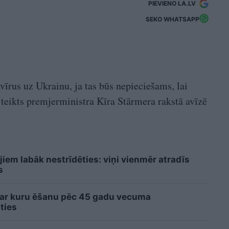
PIEVIENO LA.LV
SEKO WHATSAPP
avīrus uz Ukrainu, ja tas būs nepieciešams, lai
 teikts premjerministra Kīra Stārmera rakstā avīzē
iem labāk nestrīdēties: viņi vienmēr atradīs
s
 ar kuru ēšanu pēc 45 gadu vecuma
ties