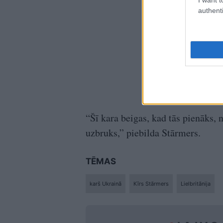
authenti
“Šī kara beigas, kad tās pienāks, n
uzbruks,” piebilda Stārmers.
TĒMAS
karš Ukrainā
Kīrs Stārmers
Lielbritānija