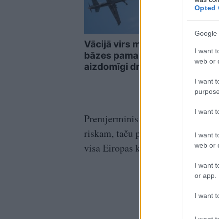
Opted 
Google 
Vācijā virs militārās
Pier
I want t
bāzes pamanīti
avār
web or d
aizdomīgi droni
šofe
noti
I want t
purpose
I want 
Premjerministrs norādīja, ka jūt 
riskam, taču palīdzība Ukrainai, v
I want t
web or d
visa Eiropas kontinenta drošību.
I want t
or app.
I want t
I want t