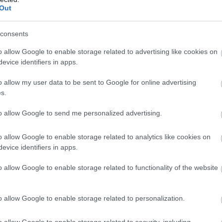
Out
Atcelt
Ziņot
consents
īgā notikusi smaga
“Man nebija tās mātes
o allow Google to enable storage related to advertising like cookies on
ija – viens no
jūtas…” Elīna
evice identifiers in apps.
riem aizbēdzis no
Didrihsone atklāti par
kuma vietas
laiku pēc dēla
o allow my user data to be sent to Google for online advertising
piedzimšanas
s.
to allow Google to send me personalized advertising.
atbildību par iespējamu britu karavīru pakļaušanu
iņaprāt, palīdzēs stiprināt pašas Lielbritānijas un
o allow Google to enable storage related to analytics like cookies on
evice identifiers in apps.
o allow Google to enable storage related to functionality of the website
o allow Google to enable storage related to personalization.
o allow Google to enable storage related to security, including