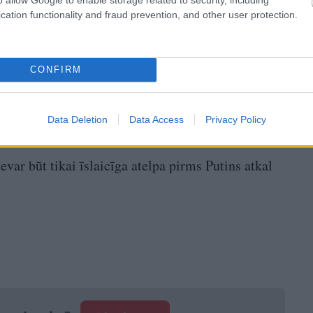
cation functionality and fraud prevention, and other user protection.
CONFIRM
Data Deletion
Data Access
Privacy Policy
evar būt tikai īslaicīga atelpa pirms Putins atkal