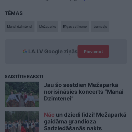
TĒMAS
Manai dzimtenei
Mežaparks
Rīgas satiksme
tramvajs
LA.LV Google ziņās
Pievienot
SAISTĪTIE RAKSTI
Jau šo sestdien Mežaparkā
norisināsies koncerts “Manai
Dzimtenei”
Nāc
un dziedi līdzi! Mežaparkā
gaidāma grandioza
Sadziedāšanās nakts