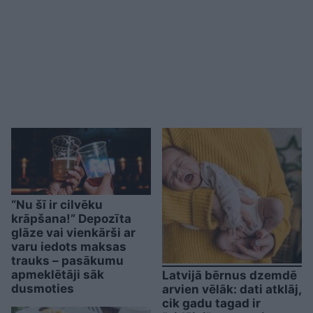
“Nu šī ir cilvēku
krāpšana!” Depozīta
glāze vai vienkārši ar
varu iedots maksas
trauks – pasākumu
apmeklētāji sāk
Latvijā bērnus dzemdē
dusmoties
arvien vēlāk: dati atklāj,
cik gadu tagad ir