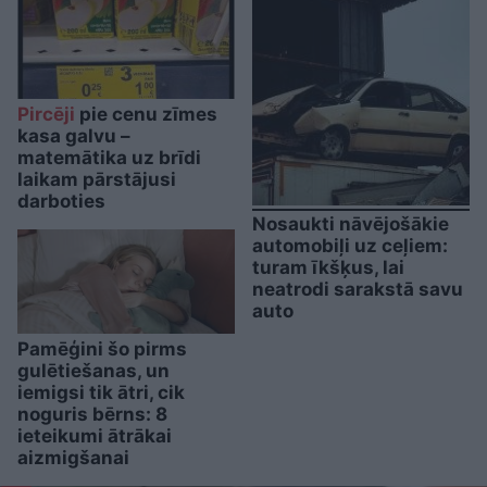
Pircēji
pie cenu zīmes
kasa galvu –
matemātika uz brīdi
laikam pārstājusi
darboties
Nosaukti nāvējošākie
automobiļi uz ceļiem:
turam īkšķus, lai
neatrodi sarakstā savu
auto
Pamēģini šo pirms
gulētiešanas, un
iemigsi tik ātri, cik
noguris bērns: 8
ieteikumi ātrākai
aizmigšanai