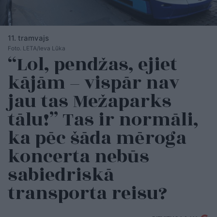
11. tramvajs
Foto. LETA/Ieva Lūka
“Lol, pendžas, ejiet
kājām – vispār nav
jau tas Mežaparks
tālu!” Tas ir normāli,
ka pēc šāda mēroga
koncerta nebūs
sabiedriskā
transporta reisu?