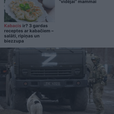
“vidējai” mammai
Kabacis
ir? 3 gardas
receptes ar kabačiem –
salāti, ripiņas un
biezzupa