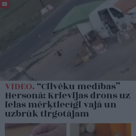
VIDEO.
“Cilvēku medības”
Hersonā: Krievijas drons uz
ielas mērķtiecīgi vajā un
uzbrūk tirgotājam