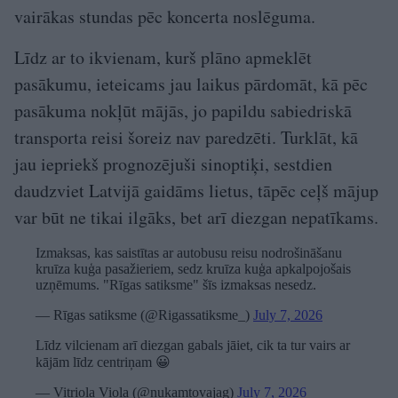
vairākas stundas pēc koncerta noslēguma.
Līdz ar to ikvienam, kurš plāno apmeklēt
pasākumu, ieteicams jau laikus pārdomāt, kā pēc
pasākuma nokļūt mājās, jo papildu sabiedriskā
transporta reisi šoreiz nav paredzēti. Turklāt, kā
jau iepriekš prognozējuši sinoptiķi, sestdien
daudzviet Latvijā gaidāms lietus, tāpēc ceļš mājup
var būt ne tikai ilgāks, bet arī diezgan nepatīkams.
Izmaksas, kas saistītas ar autobusu reisu nodrošināšanu
kruīza kuģa pasažieriem, sedz kruīza kuģa apkalpojošais
uzņēmums. "Rīgas satiksme" šīs izmaksas nesedz.
— Rīgas satiksme (@Rigassatiksme_)
July 7, 2026
Līdz vilcienam arī diezgan gabals jāiet, cik ta tur vairs ar
kājām līdz centriņam 😀
— Vitriola Viola (@nukamtovajag)
July 7, 2026