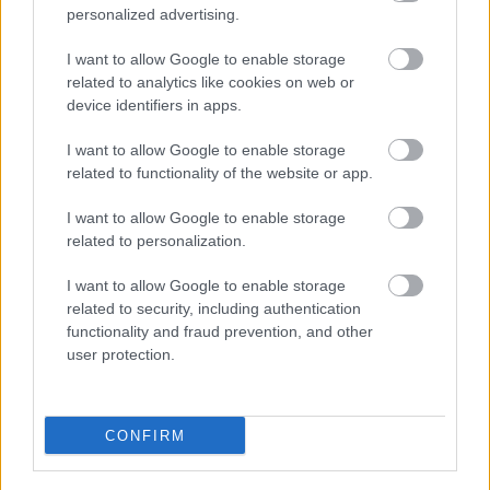
Guntars veikalā nopērk
personalized advertising.
tomātu, taču, pārgriežot to
I want to allow Google to enable storage
uz pusēm, viņu sagaida
related to analytics like cookies on web or
device identifiers in apps.
pārsteigums
I want to allow Google to enable storage
related to functionality of the website or app.
I want to allow Google to enable storage
related to personalization.
I want to allow Google to enable storage
related to security, including authentication
functionality and fraud prevention, and other
Šodien
laikapstākļi
Gribi atbrīvoties no 5 kg
user protection.
neliks vilties! Gaiss
liekā svara? Tad
iesils līdz +25 grādiem
brokastis ir jāēd šajā
laikā!
CONFIRM