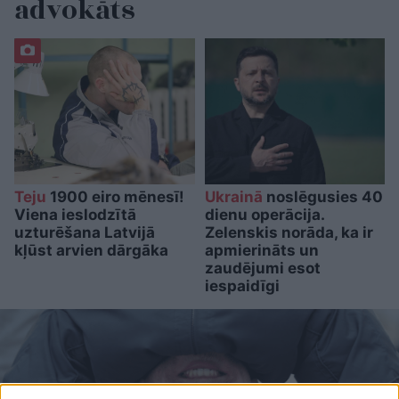
advokāts
Teju
1900 eiro mēnesī!
Ukrainā
noslēgusies 40
Viena ieslodzītā
dienu operācija.
uzturēšana Latvijā
Zelenskis norāda, ka ir
kļūst arvien dārgāka
apmierināts un
zaudējumi esot
iespaidīgi