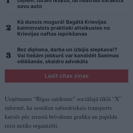
ceļiem: turam īkšķus, lai neatrodi sarakstā
savu auto
Kā duncis mugurā! Bagātā Krievijas
kaimiņvalsts praktiski atteikusies no
Krievijas naftas iepirkšanas
Bez diploma, darba un izbijis slepkava!?
Vai tiešām jebkurš var kandidēt Saeimas
vēlēšanās, skaidro advokāts
Lasīt citas ziņas
Uzņēmums “Rīgas satiksme” sociālajā tīklā “X”
informē, ka sestdien sabiedriskais transports
kursēs pēc ierastā brīvdienu grafika un papildu
reisi netiks organizēti.