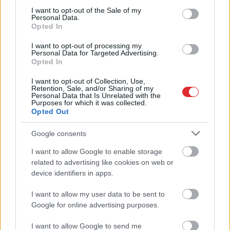
consent section.
I want to opt-out of the Sale of my
Personal Data.
Degvielas
cenas var
Kā duncis mugurā!
Opted In
nekristies vēl ilgi…
Bagātā Krievijas
I want to opt-out of processing my
Ekonomikas ministrijā
kaimiņvalsts praktiski
Personal Data for Targeted Advertising.
pastāsta, kāds ir
atteikusies no Krievijas
Opted In
tālākais rīcības plāns
naftas iepirkšanas
I want to opt-out of Collection, Use,
Retention, Sale, and/or Sharing of my
Personal Data that Is Unrelated with the
Purposes for which it was collected.
Opted Out
Google consents
I want to allow Google to enable storage
Atcelt
Ziņot
related to advertising like cookies on web or
device identifiers in apps.
I want to allow my user data to be sent to
Google for online advertising purposes.
FOTO.
“Vai tas ir normāli?”
I want to allow Google to send me