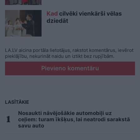
Kad
cilvēki vienkārši vēlas
dziedāt
LA.LV aicina portāla lietotājus, rakstot komentārus, ievērot
pieklājību, nekurināt naidu un iztikt bez rupjībām.
Pievieno komentāru
LASĪTĀKIE
Nosaukti nāvējošākie automobiļi uz
ceļiem: turam īkšķus, lai neatrodi sarakstā
savu auto