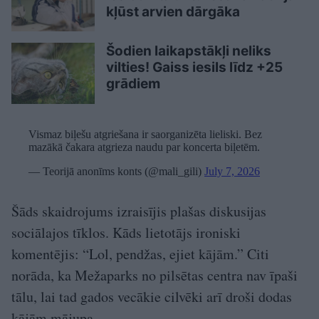
kļūst arvien dārgāka
Šodien laikapstākļi neliks
vilties! Gaiss iesils līdz +25
grādiem
Vismaz biļešu atgriešana ir saorganizēta lieliski. Bez
mazākā čakara atgrieza naudu par koncerta biļetēm.
— Teorijā anonīms konts (@mali_gili)
July 7, 2026
Šāds skaidrojums izraisījis plašas diskusijas
sociālajos tīklos. Kāds lietotājs ironiski
komentējis: “Lol, pendžas, ejiet kājām.” Citi
norāda, ka Mežaparks no pilsētas centra nav īpaši
tālu, lai tad gados vecākie cilvēki arī droši dodas
kājām mājupa.