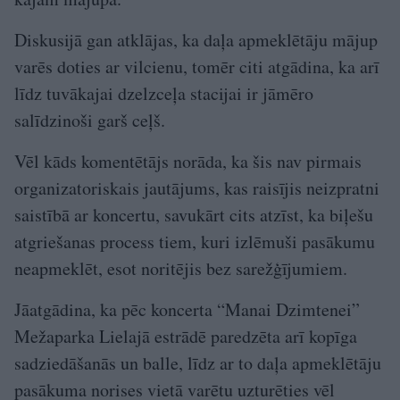
Diskusijā gan atklājas, ka daļa apmeklētāju mājup
varēs doties ar vilcienu, tomēr citi atgādina, ka arī
līdz tuvākajai dzelzceļa stacijai ir jāmēro
salīdzinoši garš ceļš.
Vēl kāds komentētājs norāda, ka šis nav pirmais
organizatoriskais jautājums, kas raisījis neizpratni
saistībā ar koncertu, savukārt cits atzīst, ka biļešu
atgriešanas process tiem, kuri izlēmuši pasākumu
neapmeklēt, esot noritējis bez sarežģījumiem.
Jāatgādina, ka pēc koncerta “Manai Dzimtenei”
Mežaparka Lielajā estrādē paredzēta arī kopīga
sadziedāšanās un balle, līdz ar to daļa apmeklētāju
pasākuma norises vietā varētu uzturēties vēl