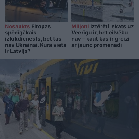
Nosaukts
Eiropas
Miljoni
iztērēti, skats uz
spēcīgākais
Vecrīgu ir, bet cilvēku
izlūkdienests, bet tas
nav – kaut kas ir greizi
nav Ukrainai. Kurā vietā
ar jauno promenādi
ir Latvija?