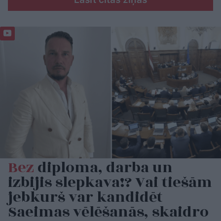
Bez
diploma, darba un
izbijis slepkava!? Vai tiešām
jebkurš var kandidēt
Saeimas vēlēšanās, skaidro