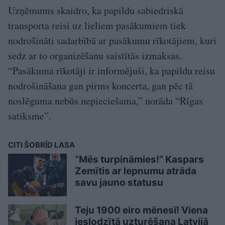
Uzņēmums skaidro, ka papildu sabiedriskā
transporta reisi uz lieliem pasākumiem tiek
nodrošināti sadarbībā ar pasākumu rīkotājiem, kuri
sedz ar to organizēšanu saistītās izmaksas.
“Pasākuma rīkotāji ir informējuši, ka papildu reisu
nodrošināšana gan pirms koncerta, gan pēc tā
noslēguma nebūs nepieciešama,” norāda “Rīgas
satiksme”.
CITI ŠOBRĪD LASA
“Mēs turpināmies!” Kaspars
Zemītis ar lepnumu atrāda
savu jauno statusu
Teju 1900 eiro mēnesī! Viena
ieslodzītā uzturēšana Latvijā