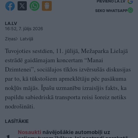
PIEVIENO LA.LV
SEKO WHATSAPP
LA.LV
16:52, 7. jūlijs 2026
Ziņas
Latvijā
Tuvojoties sestdien, 11. jūlijā, Mežaparka Lielajā
estrādē gaidāmajam koncertam “Manai
Dzimtenei”, sociālajos tīklos izvērsušās diskusijas
par to, kā tūkstošiem apmeklētāju pēc pasākuma
nokļūs mājās. Īpašu uzmanību izraisījis fakts, ka
papildu sabiedriskā transporta reisi šoreiz netiks
nodrošināti.
LASĪTĀKIE
Nosaukti
nāvējošākie automobiļi uz