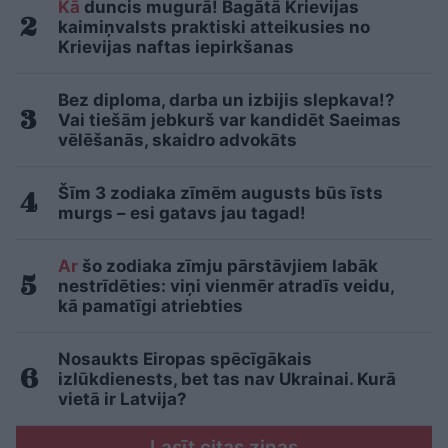
Kā
duncis mugurā! Bagātā Krievijas
kaimiņvalsts praktiski atteikusies no
Krievijas naftas iepirkšanas
Bez diploma, darba un izbijis slepkava!?
Vai tiešām jebkurš var kandidēt Saeimas
vēlēšanās, skaidro advokāts
Šīm 3 zodiaka zīmēm augusts būs īsts
murgs – esi gatavs jau tagad!
Ar
šo zodiaka zīmju pārstāvjiem labāk
nestrīdēties: viņi vienmēr atradīs veidu,
kā pamatīgi atriebties
Nosaukts Eiropas spēcīgākais
izlūkdienests, bet tas nav Ukrainai. Kurā
vietā ir Latvija?
Lasīt citas ziņas