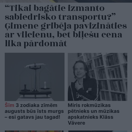
“Tikai bagātie izmanto
sabiedrisko transportu?”
Ģimene gribēja pavizināties
ar vilcienu, bet biļešu cena
lika pārdomāt
Šīm
3 zodiaka zīmēm
Miris rokmūzikas
augusts būs īsts murgs
pētnieks un mūzikas
– esi gatavs jau tagad!
apskatnieks Klāss
Vāvere