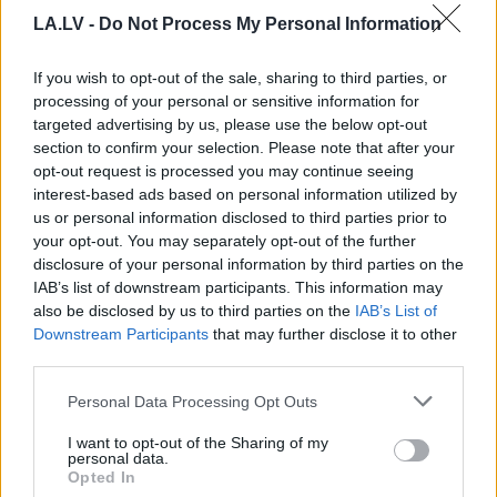
LA.LV -
Do Not Process My Personal Information
If you wish to opt-out of the sale, sharing to third parties, or
processing of your personal or sensitive information for
targeted advertising by us, please use the below opt-out
section to confirm your selection. Please note that after your
opt-out request is processed you may continue seeing
TESTS. Ja vari izlasīt
interest-based ads based on personal information utilized by
us or personal information disclosed to third parties prior to
vārdus, kas apgriezti
your opt-out. You may separately opt-out of the further
augšpēdus, ar tevi
disclosure of your personal information by third parties on the
IAB’s list of downstream participants. This information may
pagaidām viss ir kārtībā
also be disclosed by us to third parties on the
IAB’s List of
Downstream Participants
that may further disclose it to other
third parties.
Please note that this website/app uses one or more Google
Personal Data Processing Opt Outs
services and may gather and store information including but
not limited to your visit or usage behaviour. You may click to
I want to opt-out of the Sharing of my
personal data.
grant or deny consent to Google and its third-party tags to
Opted In
use your data for below specified purposes in below Google