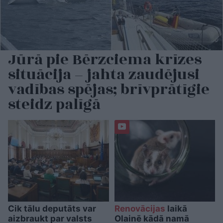
Jūrā pie Bērzciema krīzes
situācija – jahta zaudējusi
vadības spējas; brīvprātīgie
steidz palīgā
Cik tālu deputāts var
Renovācijas
laikā
aizbraukt par valsts
Olainē kādā namā