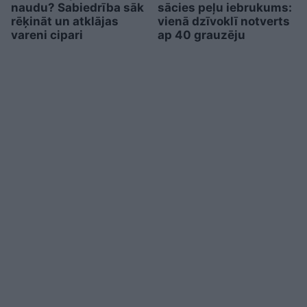
naudu? Sabiedrība sāk
sācies peļu iebrukums:
rēķināt un atklājas
vienā dzīvoklī notverts
vareni cipari
ap 40 grauzēju