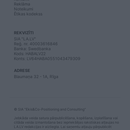
Reklāma
Noteikumi
Ētikas kodekss
REKVIZĪTI
SIA "LA.LV"
Reģ. nr. 40003616846
Banka: Swedbanka
Kods: HABALV22
Konts: LV64HABA0551043479309
ADRESE
Blaumaņa 32 - 1A, Rīga
© SIA "Ekis&Co-Positioning and Consulting"
Jebkāda veida satura pārpublicēšana, kopēšana, izplatīšana vai
citāda veida izmantošana bez iepriekšējas rakstiskas atļaujas no
LA.LV redakcijas ir aizliegta. Lai saņemtu atļauju pārpublicēt