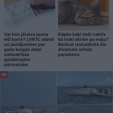
Vai būs jātaisa jauna
Kāpēc kaķi tieši naktīs
eID karte? LVRTC atbild
kā traki skrien pa māju?
uz jautājumiem par
Beidzot izskaidrots šis
gada beigās daļai
dīvainais mīluļa
sabiedrības
paradums
gaidāmajām
pārmaiņām