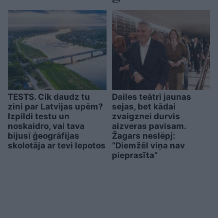
TESTS. Cik daudz tu
Dailes teātrī jaunas
zini par Latvijas upēm?
sejas, bet kādai
Izpildi testu un
zvaigznei durvis
noskaidro, vai tava
aizveras pavisam.
bijusī ģeogrāfijas
Žagars neslēpj:
skolotāja ar tevi lepotos
“Diemžēl viņa nav
pieprasīta”