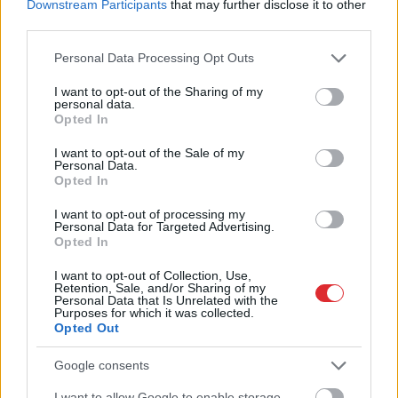
Downstream Participants
that may further disclose it to other
spēs iegūt 80% šajā lauku gudrību testā
third parties.
Please note that this website/app uses one or more Google
Personal Data Processing Opt Outs
“Spāņi
aiz šausmām mēmi!” Dombravas
services and may gather and store information including but
vēstule sacēlusi vētru Latvijā, bet ko par
not limited to your visit or usage behaviour. You may click to
I want to opt-out of the Sharing of my
to domā spāņi?
personal data.
grant or deny consent to Google and its third-party tags to
Opted In
use your data for below specified purposes in below Google
Maskavas pretgaisa aizsardzība
consent section.
I want to opt-out of the Sale of my
izturējusi milzīgu dronu vilni – analītiķi
Personal Data.
izdara secinājumus
Opted In
I want to opt-out of processing my
Lasīt citas ziņas
Personal Data for Targeted Advertising.
Opted In
I want to opt-out of Collection, Use,
Retention, Sale, and/or Sharing of my
Personal Data that Is Unrelated with the
Purposes for which it was collected.
Opted Out
Google consents
I want to allow Google to enable storage