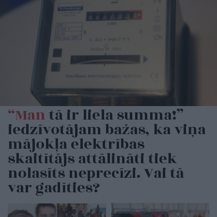
“Man
tā ir liela summa!”
iedzīvotājam bažas, ka viņa
mājokļa elektrības
skaitītājs attālināti tiek
nolasīts neprecīzi. Vai tā
var gadīties?