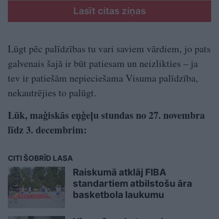
Lasīt citas ziņas
Lūgt pēc palīdzības tu vari saviem vārdiem, jo pats
galvenais šajā ir būt patiesam un neizlikties – ja
tev ir patiešām nepieciešama Visuma palīdzība,
nekautrējies to palūgt.
Lūk, maģiskās eņģeļu stundas no 27. novembra
līdz 3. decembrim:
CITI ŠOBRĪD LASA
Raiskumā atklāj FIBA
standartiem atbilstošu āra
basketbola laukumu