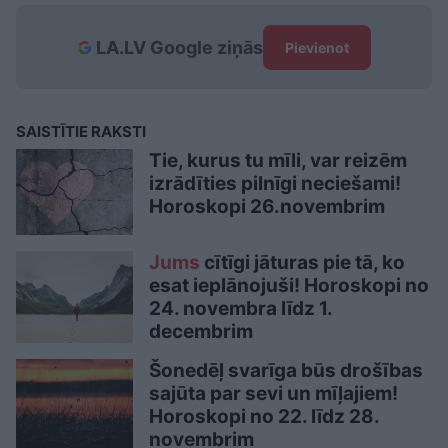
LA.LV Google ziņās
Pievienot
SAISTĪTIE RAKSTI
Tie, kurus tu mīli, var reizēm
izrādīties pilnīgi neciešami!
Horoskopi 26.novembrim
Jums
cītīgi jāturas pie tā, ko
esat ieplānojuši! Horoskopi no
24. novembra līdz 1.
decembrim
Šonedēļ svarīga būs drošības
sajūta par sevi un mīļajiem!
Horoskopi no 22. līdz 28.
novembrim