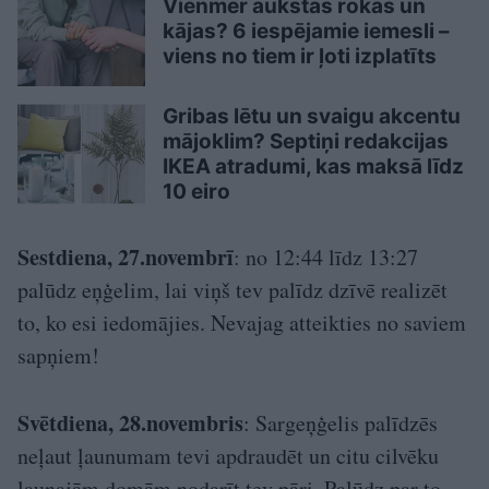
Vienmēr aukstas rokas un
kājas? 6 iespējamie iemesli –
viens no tiem ir ļoti izplatīts
Gribas lētu un svaigu akcentu
mājoklim? Septiņi redakcijas
IKEA atradumi, kas maksā līdz
10 eiro
Sestdiena, 27.novembrī
: no 12:44 līdz 13:27
palūdz eņģelim, lai viņš tev palīdz dzīvē realizēt
to, ko esi iedomājies. Nevajag atteikties no saviem
sapņiem!
Svētdiena, 28.novembris
: Sargeņģelis palīdzēs
neļaut ļaunumam tevi apdraudēt un citu cilvēku
ļaunajām domām nodarīt tev pāri. Palūdz par to