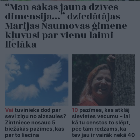
“Man sākas jauna dzīves
dimensija…” dziedātājas
Marijas Naumovas ģimene
kļuvusi par vienu laimi
lielāka
Vai
tuvinieks dod par
10
pazīmes, kas atklāj
sevi ziņu no aizsaules?
sievietes vecumu – lai
Zintniece nosauc 5
kā tu censtos to slēpt,
biežākās pazīmes, kas
pēc tām redzams, ka
par to liecina
tev jau ir vairāk nekā 40