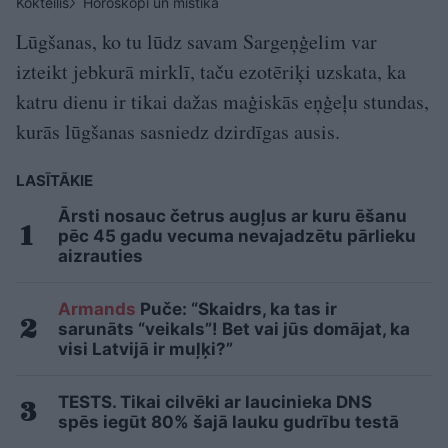
Kokteilis
Horoskopi un mistika
Lūgšanas, ko tu lūdz savam Sargeņģelim var
izteikt jebkurā mirklī, taču ezotēriķi uzskata, ka
katru dienu ir tikai dažas maģiskās eņģeļu stundas,
kurās lūgšanas sasniedz dzirdīgas ausis.
LASĪTĀKIE
Ārsti nosauc četrus augļus ar kuru ēšanu
pēc 45 gadu vecuma nevajadzētu pārlieku
aizrauties
Armands
Puče: “Skaidrs, ka tas ir
sarunāts “veikals”! Bet vai jūs domājat, ka
visi Latvijā ir muļķi?”
TESTS. Tikai cilvēki ar laucinieka DNS
spēs iegūt 80% šajā lauku gudrību testā