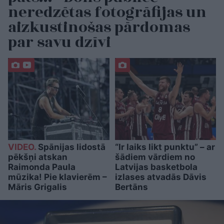
neredzētas fotogrāfijas un
aizkustinošas pārdomas
par savu dzīvi
VIDEO.
Spānijas lidostā
“Ir laiks likt punktu” – ar
pēkšņi atskan
šādiem vārdiem no
Raimonda Paula
Latvijas basketbola
mūzika! Pie klavierēm –
izlases atvadās Dāvis
Māris Grigalis
Bertāns