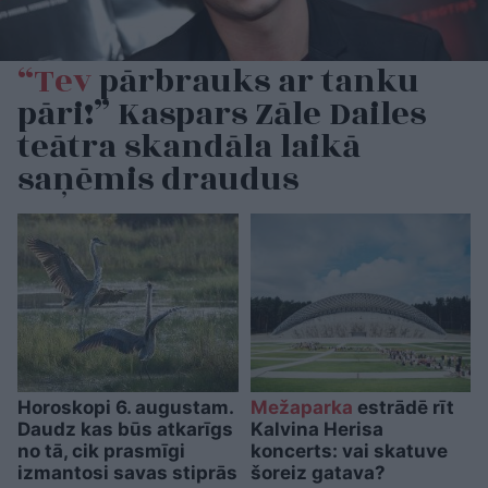
“Tev
pārbrauks ar tanku
pāri!” Kaspars Zāle Dailes
teātra skandāla laikā
saņēmis draudus
Horoskopi 6. augustam.
Mežaparka
estrādē rīt
Daudz kas būs atkarīgs
Kalvina Herisa
no tā, cik prasmīgi
koncerts: vai skatuve
izmantosi savas stiprās
šoreiz gatava?