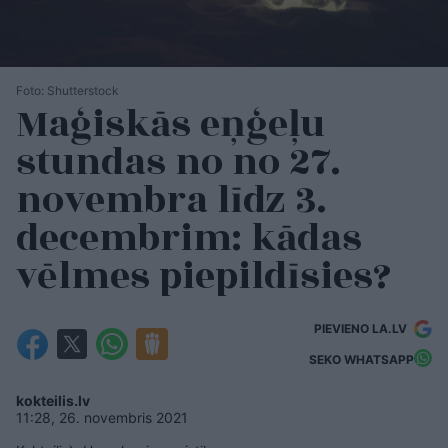
Foto: Shutterstock
Maģiskās eņģeļu
stundas no no 27.
novembra līdz 3.
decembrim: kādas
vēlmes piepildīsies?
PIEVIENO LA.LV
SEKO WHATSAPP
kokteilis.lv
11:28, 26. novembris 2021