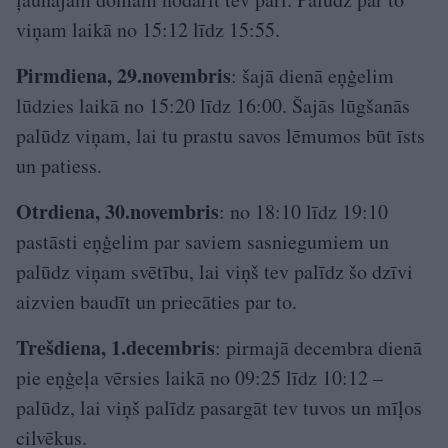
viņam laikā no 15:12 līdz 15:55.
Pirmdiena, 29.novembris
: šajā dienā eņģelim
lūdzies laikā no 15:20 līdz 16:00. Šajās lūgšanās
palūdz viņam, lai tu prastu savos lēmumos būt īsts
un patiess.
Otrdiena, 30.novembris
: no 18:10 līdz 19:10
pastāsti eņģelim par saviem sasniegumiem un
palūdz viņam svētību, lai viņš tev palīdz šo dzīvi
aizvien baudīt un priecāties par to.
Trešdiena, 1.decembris
: pirmajā decembra dienā
pie eņģeļa vērsies laikā no 09:25 līdz 10:12 –
palūdz, lai viņš palīdz pasargāt tev tuvos un mīļos
cilvēkus.