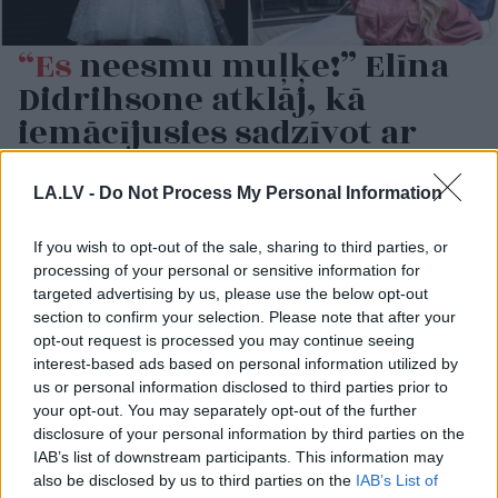
“Es
neesmu muļķe!” Elīna
Didrihsone atklāj, kā
iemācījusies sadzīvot ar
visu, kas par viņu tiek
runāts
LA.LV -
Do Not Process My Personal Information
LASĪTĀKIE
If you wish to opt-out of the sale, sharing to third parties, or
processing of your personal or sensitive information for
Ārsti nosauc četrus augļus ar kuru ēšanu
targeted advertising by us, please use the below opt-out
pēc 45 gadu vecuma nevajadzētu pārlieku
section to confirm your selection. Please note that after your
aizrauties
opt-out request is processed you may continue seeing
interest-based ads based on personal information utilized by
Armands Puče: “Skaidrs, ka tas ir
us or personal information disclosed to third parties prior to
sarunāts “veikals”! Bet vai jūs domājat, ka
your opt-out. You may separately opt-out of the further
visi Latvijā ir muļķi?”
disclosure of your personal information by third parties on the
IAB’s list of downstream participants. This information may
also be disclosed by us to third parties on the
IAB’s List of
TESTS.
Tikai cilvēki ar laucinieka DNS