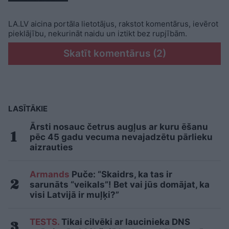
LA.LV aicina portāla lietotājus, rakstot komentārus, ievērot
pieklājību, nekurināt naidu un iztikt bez rupjībām.
Skatīt komentārus (2)
LASĪTĀKIE
Ārsti nosauc četrus augļus ar kuru ēšanu
pēc 45 gadu vecuma nevajadzētu pārlieku
aizrauties
Armands
Puče: “Skaidrs, ka tas ir
sarunāts “veikals”! Bet vai jūs domājat, ka
visi Latvijā ir muļķi?”
TESTS.
Tikai cilvēki ar laucinieka DNS