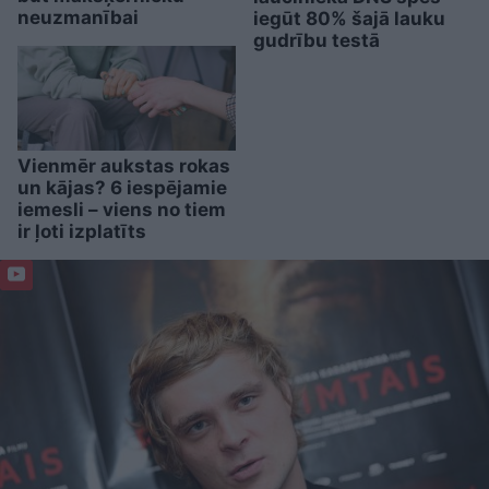
neuzmanībai
iegūt 80% šajā lauku
gudrību testā
Vienmēr aukstas rokas
un kājas? 6 iespējamie
iemesli – viens no tiem
ir ļoti izplatīts