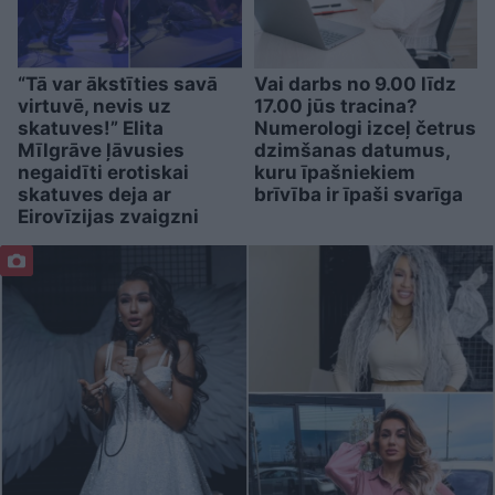
“Tā var ākstīties savā
Vai darbs no 9.00 līdz
virtuvē, nevis uz
17.00 jūs tracina?
skatuves!” Elita
Numerologi izceļ četrus
Mīlgrāve ļāvusies
dzimšanas datumus,
negaidīti erotiskai
kuru īpašniekiem
skatuves deja ar
brīvība ir īpaši svarīga
Eirovīzijas zvaigzni