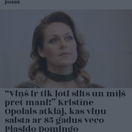
puses
“Viņš ir tik ļoti silts un mīļš
pret mani!” Kristīne
Opolais atklāj, kas viņu
saista ar 85 gadus veco
Plasido Domingo