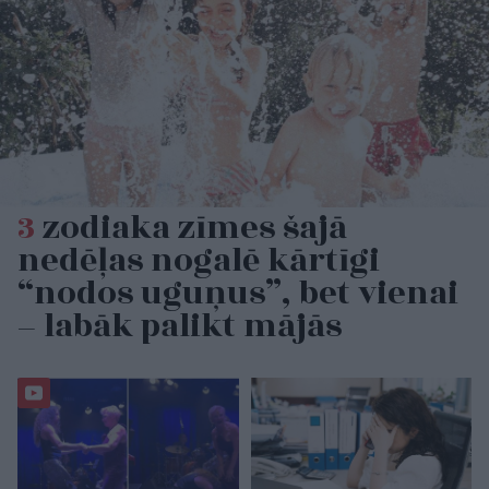
3
zodiaka zīmes šajā
nedēļas nogalē kārtīgi
“nodos uguņus”, bet vienai
– labāk palikt mājās