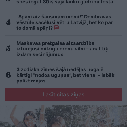
spēs iegūt 80% šajā lauku gudrību testā
“Spāņi aiz šausmām mēmi!” Dombravas
vēstule sacēlusi vētru Latvijā, bet ko par
to domā spāņi?
12
Maskavas pretgaisa aizsardzība
izturējusi milzīgu dronu vilni – analītiķi
izdara secinājumus
3 zodiaka zīmes šajā nedēļas nogalē
kārtīgi “nodos uguņus”, bet vienai – labāk
palikt mājās
Lasīt citas ziņas