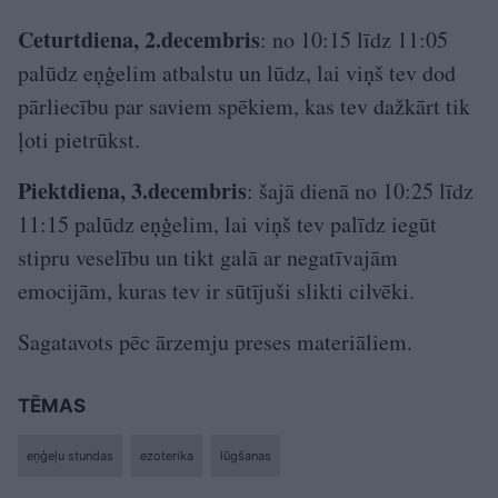
Ceturtdiena, 2.decembris
: no 10:15 līdz 11:05
palūdz eņģelim atbalstu un lūdz, lai viņš tev dod
pārliecību par saviem spēkiem, kas tev dažkārt tik
ļoti pietrūkst.
Piektdiena, 3.decembris
: šajā dienā no 10:25 līdz
11:15 palūdz eņģelim, lai viņš tev palīdz iegūt
stipru veselību un tikt galā ar negatīvajām
emocijām, kuras tev ir sūtījuši slikti cilvēki.
Sagatavots pēc ārzemju preses materiāliem.
TĒMAS
eņģeļu stundas
ezoterika
lūgšanas