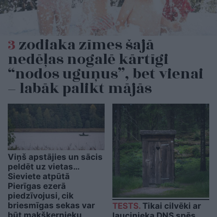
3
zodiaka zīmes šajā
nedēļas nogalē kārtīgi
“nodos uguņus”, bet vienai
– labāk palikt mājās
Viņš apstājies un sācis
peldēt uz vietas…
Sieviete atpūtā
Pierīgas ezerā
piedzīvojusi, cik
briesmīgas sekas var
TESTS.
Tikai cilvēki ar
būt makšķernieku
laucinieka DNS spēs