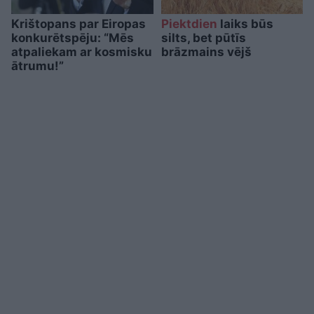
Krištopans par Eiropas
Piektdien
laiks būs
konkurētspēju: “Mēs
silts, bet pūtīs
atpaliekam ar kosmisku
brāzmains vējš
ātrumu!”