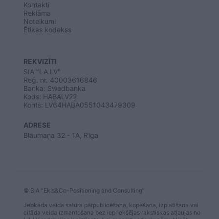
Kontakti
Reklāma
Noteikumi
Ētikas kodekss
REKVIZĪTI
SIA "LA.LV"
Reģ. nr. 40003616846
Banka: Swedbanka
Kods: HABALV22
Konts: LV64HABA0551043479309
ADRESE
Blaumaņa 32 - 1A, Rīga
© SIA "Ekis&Co-Positioning and Consulting"
Jebkāda veida satura pārpublicēšana, kopēšana, izplatīšana vai
citāda veida izmantošana bez iepriekšējas rakstiskas atļaujas no