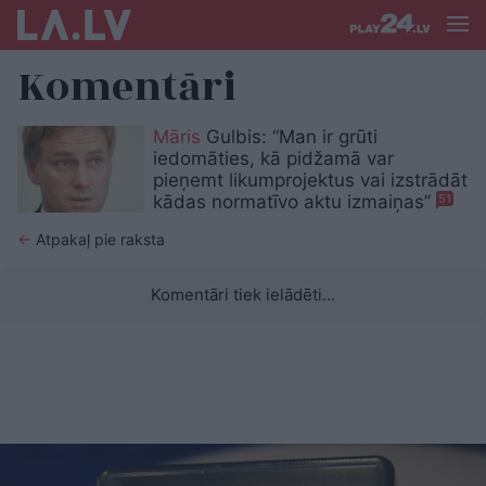
Komentāri
Māris
Gulbis: “Man ir grūti
iedomāties, kā pidžamā var
pieņemt likumprojektus vai izstrādāt
kādas normatīvo aktu izmaiņas”
51
←
Atpakaļ pie raksta
Komentāri tiek ielādēti...