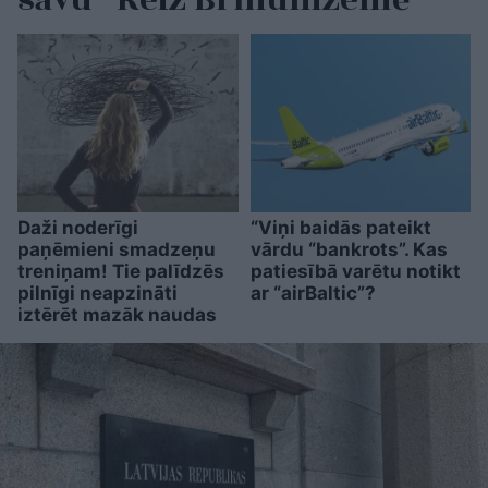
savu “Reiz Brīnumzemē”
Daži noderīgi
“Viņi baidās pateikt
paņēmieni smadzeņu
vārdu “bankrots”. Kas
treniņam! Tie palīdzēs
patiesībā varētu notikt
pilnīgi neapzināti
ar “airBaltic”?
iztērēt mazāk naudas