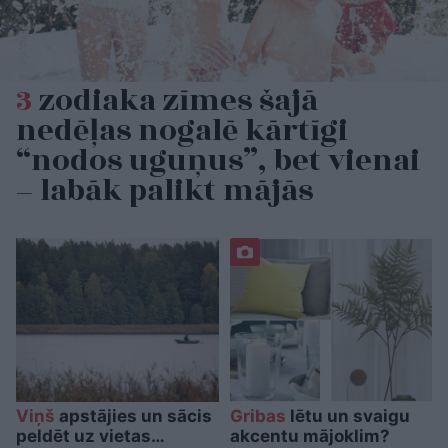
3
zodiaka zīmes šajā
nedēļas nogalē kārtīgi
“nodos uguņus”, bet vienai
– labāk palikt mājās
Viņš
apstājies un sācis
Gribas
lētu un svaigu
peldēt uz vietas…
akcentu mājoklim?