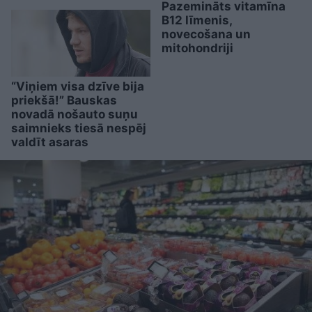
Pazemināts vitamīna
B12 līmenis,
novecošana un
mitohondriji
“Viņiem visa dzīve bija
priekšā!” Bauskas
novadā nošauto suņu
saimnieks tiesā nespēj
valdīt asaras