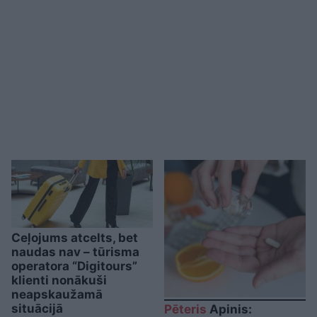
Ceļojums atcelts, bet
naudas nav – tūrisma
operatora “Digitours”
klienti nonākuši
neapskaužamā
situācijā
Pēteris
Apinis: