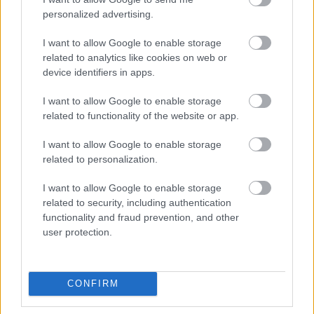
sarunāts “veikals”! Bet
lejup? Fiziķis skaidro,
personalized advertising.
vai jūs domājat, ka visi
vai mainās tavs svars
Latvijā ir muļķi?”
I want to allow Google to enable storage
related to analytics like cookies on web or
device identifiers in apps.
I want to allow Google to enable storage
related to functionality of the website or app.
Latvieši
neslēpj
vilšanos par
I want to allow Google to enable storage
sabiedrisko transportu:
related to personalization.
Lai tiktu no Jelgavas uz
Rīgu, 2 stundas dienā
I want to allow Google to enable storage
vienkārši pazūd
“Nevaru iztēloties
related to security, including authentication
četrgadnieku vienu
functionality and fraud prevention, and other
vīriešu ģērbtuvē…”
user protection.
Māte sašutusi par
baseina iekšējās
kārtības noteikumiem
CONFIRM
Maskavas
pretgaisa
aizsardzība izturējusi