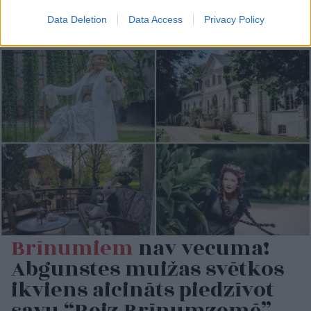
milzīgu dronu vilni –
analītiķi izdara
Data Deletion
Data Access
Privacy Policy
secinājumus
Brīnumiem
nav vecuma!
Abgunstes muižas svētkos
ikviens aicināts piedzīvot