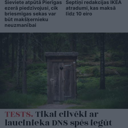
Sieviete atpūtā Pierīgas
Septiņi redakcijas IKEA
ezerā piedzīvojusi, cik
atradumi, kas maksā
briesmīgas sekas var
līdz 10 eiro
būt makšķernieku
neuzmanībai
TESTS.
Tikai cilvēki ar
laucinieka DNS spēs iegūt