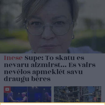
Inese
Supe: To skatu es
nevaru aizmirst… Es vairs
nevēlos apmeklēt savu
draugu bēres