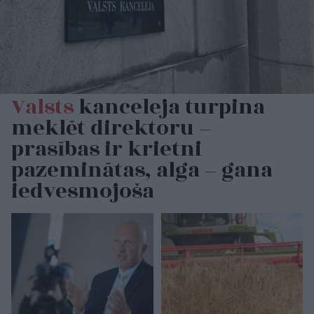
Valsts
kanceleja turpina
meklēt direktoru –
prasības ir krietni
pazeminātas, alga – gana
iedvesmojoša