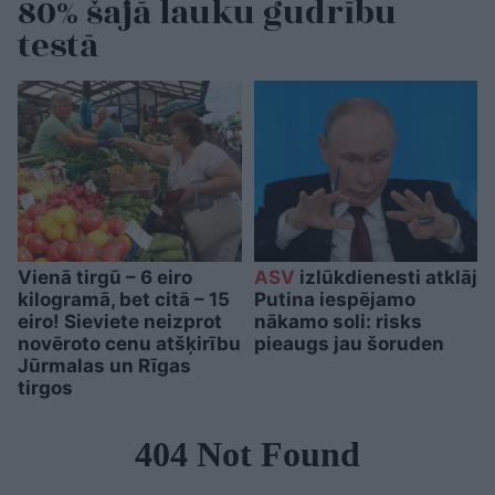
80% šajā lauku gudrību
testā
Vienā tirgū – 6 eiro
ASV
izlūkdienesti atklāj
kilogramā, bet citā – 15
Putina iespējamo
eiro! Sieviete neizprot
nākamo soli: risks
novēroto cenu atšķirību
pieaugs jau šoruden
Jūrmalas un Rīgas
tirgos