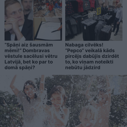
“Spāņi aiz šausmām
Nabaga cilvēks!
mēmi!” Dombravas
“Pepco” veikalā kāds
vēstule sacēlusi vētru
pircējs dabūjis dzirdēt
Latvijā, bet ko par to
to, ko viņam noteikti
domā spāņi?
nebūtu jādzird