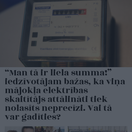
“Man tā ir liela summa!”
iedzīvotājam bažas, ka viņa
mājokļa elektrības
skaitītājs attālināti tiek
nolasīts neprecīzi. Vai tā
var gadīties?