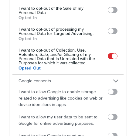
consent section.
I want to opt-out of the Sale of my
Personal Data.
Opted In
“Es balsošu par glauno
I want to opt-out of processing my
konservu porciju!” Ar
Personal Data for Targeted Advertising.
patiesi asprātīgu ēdienkarti
Opted In
vasaras sezonas noslēgumā
I want to opt-out of Collection, Use,
Retention, Sale, and/or Sharing of my
sasmīdina “Ezītis miglā”
Personal Data that Is Unrelated with the
Purposes for which it was collected.
Opted Out
Google consents
I want to allow Google to enable storage
Atcelt
Ziņot
related to advertising like cookies on web or
device identifiers in apps.
I want to allow my user data to be sent to
Google for online advertising purposes.
Armands Puče:
Tu
esi smagāks, kad
“Skaidrs, ka tas ir
lifts brauc augšup vai
I want to allow Google to send me