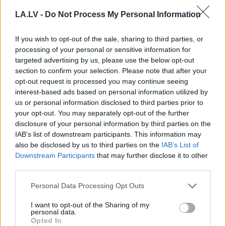
LA.LV -
Do Not Process My Personal Information
If you wish to opt-out of the sale, sharing to third parties, or
“Tā var ākstīties savā
ASV naftas rezerves
processing of your personal or sensitive information for
virtuvē, nevis uz
noslīdējušas līdz 45
targeted advertising by us, please use the below opt-out
skatuves!” Elita
gadu zemākajam
section to confirm your selection. Please note that after your
Mīlgrāve ļāvusies
līmenim – kādas sekas
opt-out request is processed you may continue seeing
negaidīti erotiskai
tas var radīt pasaulē un
interest-based ads based on personal information utilized by
skatuves deja ar
Latvijā?
us or personal information disclosed to third parties prior to
Eirovīzijas zvaigzni
your opt-out. You may separately opt-out of the further
disclosure of your personal information by third parties on the
IAB’s list of downstream participants. This information may
also be disclosed by us to third parties on the
IAB’s List of
Downstream Participants
that may further disclose it to other
third parties.
Please note that this website/app uses one or more Google
Personal Data Processing Opt Outs
services and may gather and store information including but
not limited to your visit or usage behaviour. You may click to
I want to opt-out of the Sharing of my
personal data.
grant or deny consent to Google and its third-party tags to
Opted In
use your data for below specified purposes in below Google