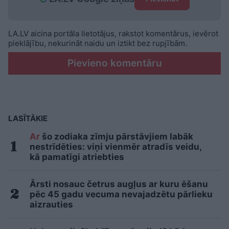
LA.LV aicina portāla lietotājus, rakstot komentārus, ievērot
pieklājību, nekurināt naidu un iztikt bez rupjībām.
Pievieno komentāru
LASĪTĀKIE
Ar
šo zodiaka zīmju pārstāvjiem labāk
nestrīdēties: viņi vienmēr atradīs veidu,
kā pamatīgi atriebties
Ārsti nosauc četrus augļus ar kuru ēšanu
pēc 45 gadu vecuma nevajadzētu pārlieku
aizrauties