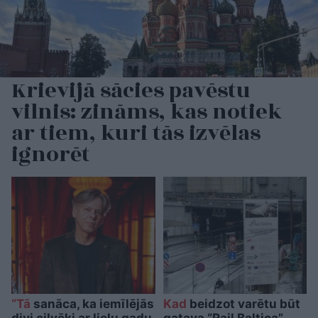
Krievijā sācies pavēstu
vilnis: zināms, kas notiek
ar tiem, kuri tās izvēlas
ignorēt
“Tā
sanāca, ka iemīlējās
Kad
beidzot varētu būt
divi cilvēki ar lielu gadu
gatava “Rail Baltica”