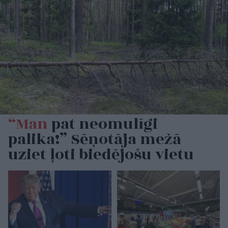
“Man
pat neomulīgi
palika!” Sēņotāja mežā
uziet ļoti biedējošu vietu