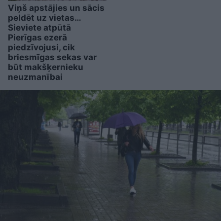
Viņš apstājies un sācis
peldēt uz vietas…
Sieviete atpūtā
Pierīgas ezerā
piedzīvojusi, cik
briesmīgas sekas var
būt makšķernieku
neuzmanībai