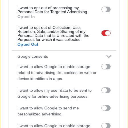
I want to opt-out of processing my
Personal Data for Targeted Advertising.
Opted In
I want to opt-out of Collection, Use,
Retention, Sale, and/or Sharing of my
Personal Data that Is Unrelated with the
Purposes for which it was collected.
Opted Out
TESTS.
Tikai cilvēki ar
“Tik daudz melu…”
laucinieka DNS spēs
Modris Konovalovs
Google consents
iegūt 80% šajā lauku
atklāj, ko ekspertīzē
gudrību testā
konstatēja nošauto
I want to allow Google to enable storage
Atcelt
Ziņot
suņu kuņģos
related to advertising like cookies on web or
device identifiers in apps.
I want to allow my user data to be sent to
Google for online advertising purposes.
I want to allow Google to send me
personalized advertising.
I want to allow Google to enable storage