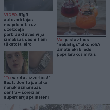
VIDEO.
Rīgā
autovadītājas
neapdomība uz
dzelzceļa
pārbrauktuves viņai
izmaksās desmitiem
Vai
pastāv tāds
tūkstošu eiro
“nekaitīgs” alkohols?
Zinātnieki kliedē
populārākos mītus
“Tu
varētu aizvērties!”
Beata Jonīte jau atkal
nonāk uzmanības
centrā – šoreiz ar
superdārgu pulksteni