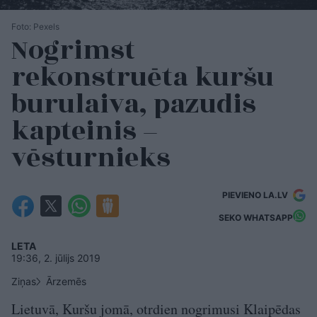
Foto: Pexels
Nogrimst
rekonstruēta kuršu
burulaiva, pazudis
kapteinis –
vēsturnieks
PIEVIENO LA.LV
SEKO WHATSAPP
LETA
19:36, 2. jūlijs 2019
Ziņas
Ārzemēs
Lietuvā, Kuršu jomā, otrdien nogrimusi Klaipēdas