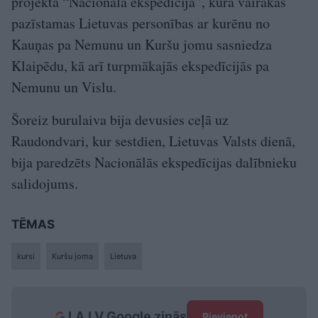
projektā “Nacionālā ekspedīcija”, kurā vairākas
pazīstamas Lietuvas personības ar kurēnu no
Kauņas pa Nemunu un Kuršu jomu sasniedza
Klaipēdu, kā arī turpmākajās ekspedīcijās pa
Nemunu un Vislu.
Šoreiz burulaiva bija devusies ceļā uz
Raudondvari, kur sestdien, Lietuvas Valsts dienā,
bija paredzēts Nacionālās ekspedīcijas dalībnieku
salidojums.
TĒMAS
kursi
Kuršu joma
Lietuva
LA.LV Google ziņās
Pievienot