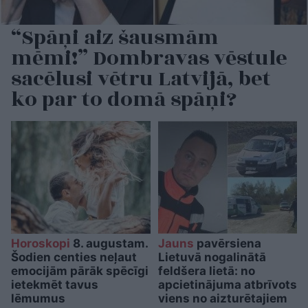
“Spāņi aiz šausmām
mēmi!” Dombravas vēstule
sacēlusi vētru Latvijā, bet
ko par to domā spāņi?
Horoskopi
8. augustam.
Jauns
pavērsiena
Šodien centies neļaut
Lietuvā nogalinātā
emocijām pārāk spēcīgi
feldšera lietā: no
ietekmēt tavus
apcietinājuma atbrīvots
lēmumus
viens no aizturētajiem