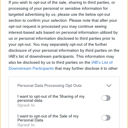
If you wish to opt-out of the sale, sharing to third parties, or
processing of your personal or sensitive information for
targeted advertising by us, please use the below opt-out
section to confirm your selection. Please note that after your
opt-out request is processed you may continue seeing
interest-based ads based on personal information utilized by
us or personal information disclosed to third parties prior to
your opt-out. You may separately opt-out of the further
disclosure of your personal information by third parties on the
IAB’s list of downstream participants. This information may
also be disclosed by us to third parties on the
IAB’s List of
Downstream Participants
that may further disclose it to other
third parties.
Ar
šo zodiaka zīmju
Please note that this website/app uses one or more Google
Personal Data Processing Opt Outs
pārstāvjiem labāk
services and may gather and store information including but
nestrīdēties: viņi vienmēr
not limited to your visit or usage behaviour. You may click to
I want to opt-out of the Sharing of my
personal data.
grant or deny consent to Google and its third-party tags to
atradīs veidu, kā pamatīgi
Opted In
use your data for below specified purposes in below Google
atriebties
consent section.
I want to opt-out of the Sale of my
Personal Data.
Opted In