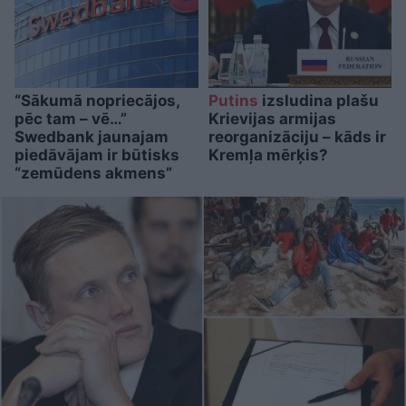
“Sākumā nopriecājos,
Putins
izsludina plašu
pēc tam – vē…”
Krievijas armijas
Swedbank jaunajam
reorganizāciju – kāds ir
piedāvājam ir būtisks
Kremļa mērķis?
“zemūdens akmens”