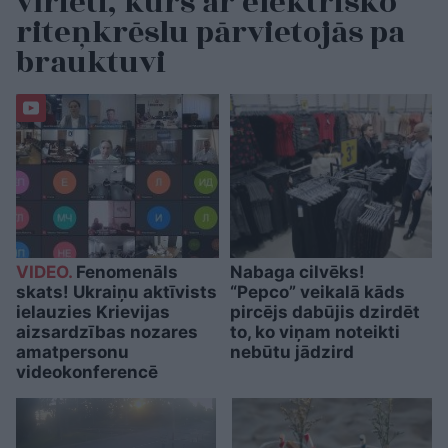
vīrieti, kurš ar elektrisko
riteņkrēslu pārvietojās pa
brauktuvi
VIDEO.
Fenomenāls
Nabaga cilvēks!
skats! Ukraiņu aktīvists
“Pepco” veikalā kāds
ielauzies Krievijas
pircējs dabūjis dzirdēt
aizsardzības nozares
to, ko viņam noteikti
amatpersonu
nebūtu jādzird
videokonferencē