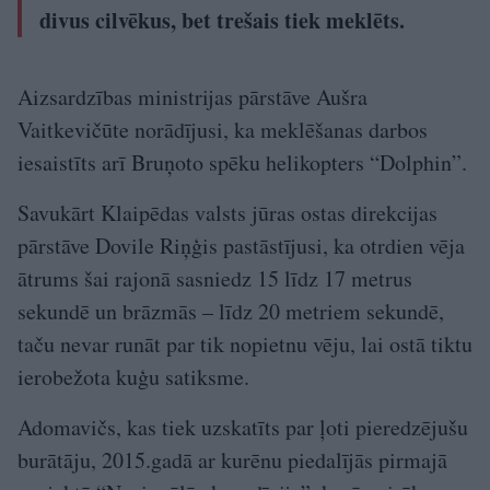
divus cilvēkus, bet trešais tiek meklēts.
Aizsardzības ministrijas pārstāve Aušra
Vaitkevičūte norādījusi, ka meklēšanas darbos
iesaistīts arī Bruņoto spēku helikopters “Dolphin”.
Savukārt Klaipēdas valsts jūras ostas direkcijas
pārstāve Dovile Riņģis pastāstījusi, ka otrdien vēja
ātrums šai rajonā sasniedz 15 līdz 17 metrus
sekundē un brāzmās – līdz 20 metriem sekundē,
taču nevar runāt par tik nopietnu vēju, lai ostā tiktu
ierobežota kuģu satiksme.
Adomavičs, kas tiek uzskatīts par ļoti pieredzējušu
burātāju, 2015.gadā ar kurēnu piedalījās pirmajā