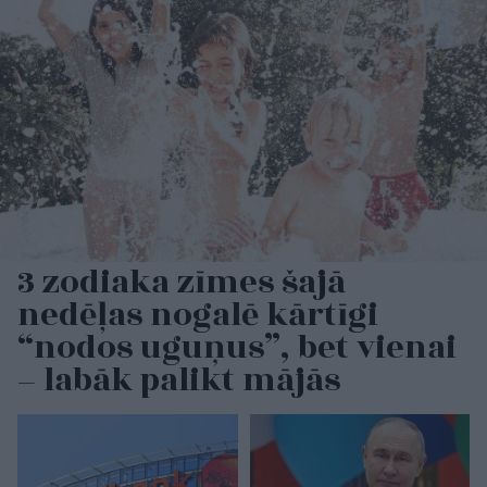
3 zodiaka zīmes šajā
nedēļas nogalē kārtīgi
“nodos uguņus”, bet vienai
– labāk palikt mājās