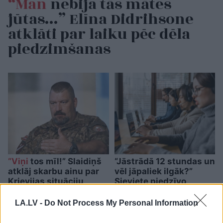
“Man
nebija tās mātes
jūtas…” Elīna Didrihsone
atklāti par laiku pēc dēla
piedzimšanas
“Viņi
tos mīl!” Slaidiņš
“Jāstrādā 12 stundas un
atklāj skarbu ainu par
vēl jāpaliek ilgāk?”
Krievijas situāciju
Sieviete piedzīvo
frontē
pārsteigumu darba
intervijā, izrādās – tas
LA.LV -
Do Not Process My Personal Information
nav retums