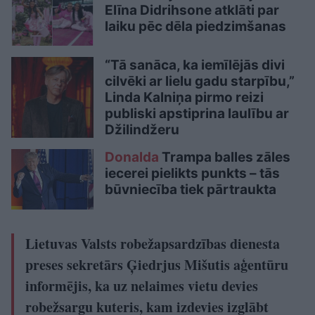
Elīna Didrihsone atklāti par
laiku pēc dēla piedzimšanas
“Tā sanāca, ka iemīlējās divi
cilvēki ar lielu gadu starpību,”
Linda Kalniņa pirmo reizi
publiski apstiprina laulību ar
Džilindžeru
Donalda
Trampa balles zāles
iecerei pielikts punkts – tās
būvniecība tiek pārtraukta
Lietuvas Valsts robežapsardzības dienesta
preses sekretārs Ģiedrjus Mišutis aģentūru
informējis, ka uz nelaimes vietu devies
robežsargu kuteris, kam izdevies izglābt