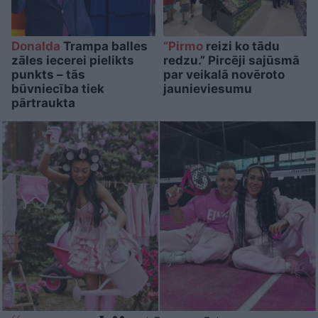
Donalda
Trampa balles
“Pirmo
reizi ko tādu
zāles iecerei pielikts
redzu.” Pircēji sajūsmā
punkts – tās
par veikalā novēroto
būvniecība tiek
jaunieviesumu
pārtraukta