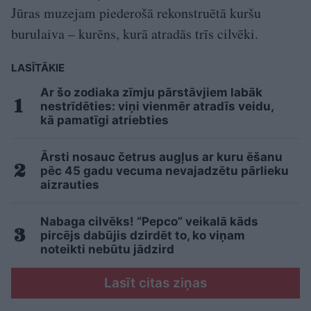
Jūras muzejam piederošā rekonstruētā kuršu
burulaiva – kurēns, kurā atradās trīs cilvēki.
LASĪTĀKIE
Ar šo zodiaka zīmju pārstāvjiem labāk
nestrīdēties: viņi vienmēr atradīs veidu,
kā pamatīgi atriebties
Ārsti nosauc četrus augļus ar kuru ēšanu
pēc 45 gadu vecuma nevajadzētu pārlieku
aizrauties
Nabaga cilvēks! “Pepco” veikalā kāds
pircējs dabūjis dzirdēt to, ko viņam
noteikti nebūtu jādzird
Lasīt citas ziņas