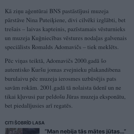
Kā ziņu aģentūrai BNS pastāstījusi muzeja
pārstāve Nina Puteiķiene, divi cilvēki izglābti, bet
trešais – laivas kapteinis, pazīstamais vēsturnieks
un muzeja Kuģniecības vēstures nodaļas galvenais
speciālists Romalds Adomavičs – tiek meklēts.
Pēc viņas teiktā, Adomavičs 2000.gadā šo
autentisko Kuršu jomas zvejnieku plakandibena
burulaivu pēc muzeja ierosmes uzbūvējis pats
savām rokām. 2001.gadā tā nolaista ūdenī un ne
tikai kļuvusi par peldošu Jūras muzeja eksponātu,
bet piedalījusies arī regatēs.
CITI ŠOBRĪD LASA
“Man nebija tās mātes jūtas…”