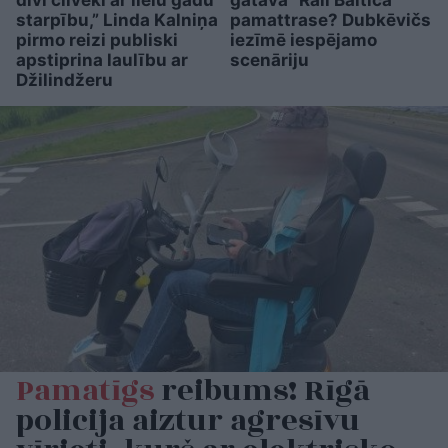
starpību,” Linda Kalniņa
pamattrase? Dubkēvičs
pirmo reizi publiski
iezīmē iespējamo
apstiprina laulību ar
scenāriju
Džilindžeru
Pamatīgs
reibums! Rīgā
policija aiztur agresīvu