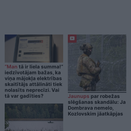
“Man
tā ir liela summa!”
iedzīvotājam bažas, ka
viņa mājokļa elektrības
skaitītājs attālināti tiek
nolasīts neprecīzi. Vai
tā var gadīties?
Jaunups
par robežas
slēgšanas skandālu: Ja
Dombrava nemelo,
Kozlovskim jāatkāpjas