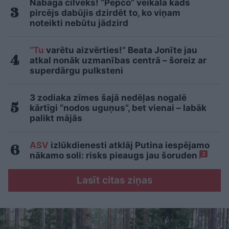
Nabaga cilvēks! “Pepco” veikalā kāds
pircējs dabūjis dzirdēt to, ko viņam
noteikti nebūtu jādzird
“Tu
varētu aizvērties!” Beata Jonīte jau
atkal nonāk uzmanības centrā – šoreiz ar
superdārgu pulksteni
3 zodiaka zīmes šajā nedēļas nogalē
kārtīgi “nodos uguņus”, bet vienai – labāk
palikt mājās
ASV
izlūkdienesti atklāj Putina iespējamo
nākamo soli: risks pieaugs jau šoruden
2
Lasīt citas ziņas