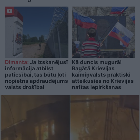
Dimanta:
Ja izskanējusī
Kā duncis mugurā!
informācija atbilst
Bagātā Krievijas
patiesībai, tas būtu ļoti
kaimiņvalsts praktiski
nopietns apdraudējums
atteikusies no Krievijas
valsts drošībai
naftas iepirkšanas