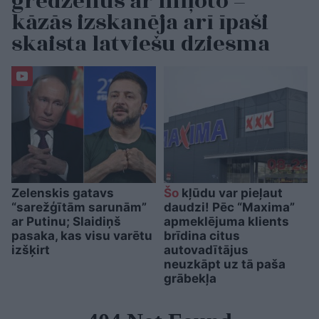
gredzenus ar mīļoto –
kāzās izskanēja arī īpaši
skaista latviešu dziesma
Zelenskis gatavs
Šo
kļūdu var pieļaut
“sarežģītām sarunām”
daudzi! Pēc “Maxima”
ar Putinu; Slaidiņš
apmeklējuma klients
pasaka, kas visu varētu
brīdina citus
izšķirt
autovadītājus
neuzkāpt uz tā paša
grābekļa