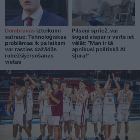
Dombravas
izteikumi
Pilsoņi spriež, vai
satrauc: Tehnoloģiskas
šogad vispār ir vērts iet
problēmas ik pa laikam
vēlēt: “Man ir tā
var rasties dažādās
apnikusi politiskā AI
robežšķērsošanas
šļura!”
vietās