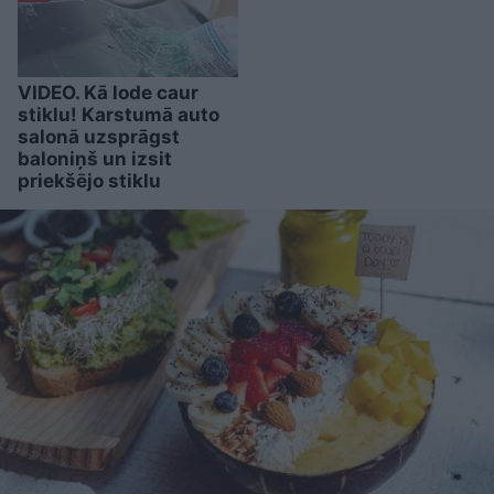
VIDEO. Kā lode caur
stiklu! Karstumā auto
salonā uzsprāgst
baloniņš un izsit
priekšējo stiklu