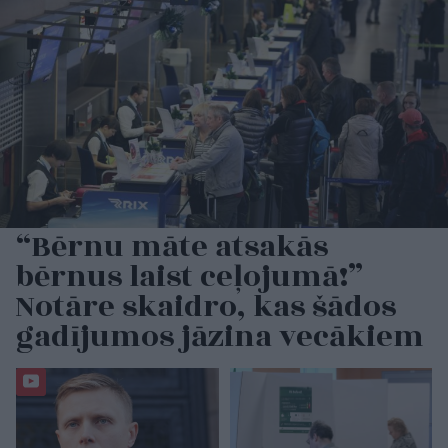
“Bērnu māte atsakās
bērnus laist ceļojumā!”
Notāre skaidro, kas šādos
gadījumos jāzina vecākiem