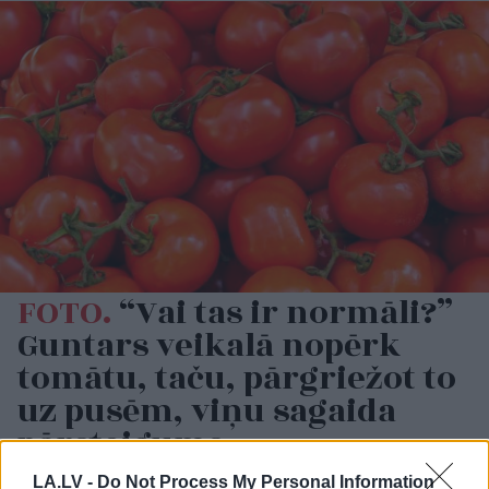
FOTO.
“Vai tas ir normāli?”
Guntars veikalā nopērk
tomātu, taču, pārgriežot to
uz pusēm, viņu sagaida
pārsteigums
LA.LV -
Do Not Process My Personal Information