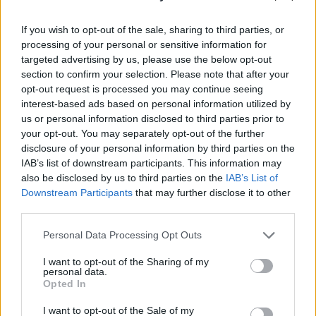
If you wish to opt-out of the sale, sharing to third parties, or
processing of your personal or sensitive information for
targeted advertising by us, please use the below opt-out
section to confirm your selection. Please note that after your
opt-out request is processed you may continue seeing
interest-based ads based on personal information utilized by
Latviešu
varēšanai
Viņu
skatiens
us or personal information disclosed to third parties prior to
atkal jauns pierādījums
“izurbjas” citiem cauri:
your opt-out. You may separately opt-out of the further
– mūsu pētnieks
3 datumi, kuros
disclosure of your personal information by third parties on the
izstrādājis vakcīnu pret
dzimušos mēdz
IAB’s list of downstream participants. This information may
Laimas slimību
uzskatīt par
also be disclosed by us to third parties on the
IAB’s List of
biedējošiem
Downstream Participants
that may further disclose it to other
third parties.
Please note that this website/app uses one or more Google
Personal Data Processing Opt Outs
services and may gather and store information including but
not limited to your visit or usage behaviour. You may click to
I want to opt-out of the Sharing of my
personal data.
grant or deny consent to Google and its third-party tags to
Opted In
use your data for below specified purposes in below Google
consent section.
I want to opt-out of the Sale of my