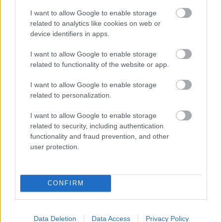
pirms 18 gadu
aparātu internetā?
sasniegšanas. Latvijā
Veselības inspekcija
I want to allow Google to enable storage
audzis nepilngadīgo
steidzami aicina
related to analytics like cookies on web or
līgavu skaits
pārbaudīt modeļa
device identifiers in apps.
numuru
I want to allow Google to enable storage
related to functionality of the website or app.
I want to allow Google to enable storage
related to personalization.
Vai
nakts būs vēsa?
I want to allow Google to enable storage
Sinoptiķi atklāj, kāds
related to security, including authentication
laiks gaidāms
functionality and fraud prevention, and other
tuvākajās stundās
user protection.
Traģēdija, kas pirms
septiņiem gadiem
satricināja Latviju:
CONFIRM
mājdzemdību lietā
stājies spēkā
Bez
diploma, darba un
cietumsods
izbijis slepkava!? Vai
Data Deletion
Data Access
Privacy Policy