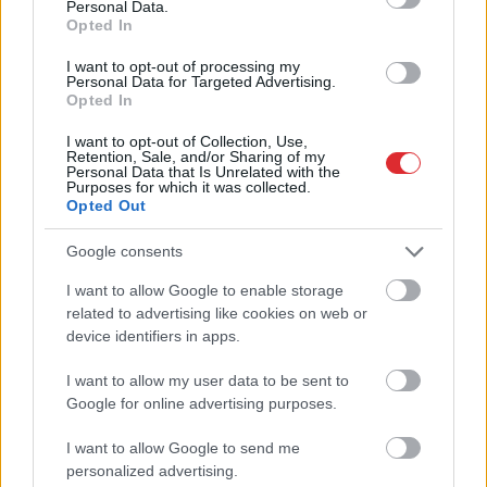
Personal Data.
Opted In
I want to opt-out of processing my
Personal Data for Targeted Advertising.
Opted In
TESTS. Ja vari izlasīt
I want to opt-out of Collection, Use,
Retention, Sale, and/or Sharing of my
vārdus, kas apgriezti
Personal Data that Is Unrelated with the
Purposes for which it was collected.
augšpēdus, ar tevi
Opted Out
pagaidām viss ir kārtībā
Google consents
I want to allow Google to enable storage
Atcelt
Ziņot
related to advertising like cookies on web or
device identifiers in apps.
I want to allow my user data to be sent to
Google for online advertising purposes.
I want to allow Google to send me
Gredzens
pirkstā vēl
Iegādājies
dzirdes
personalized advertising.