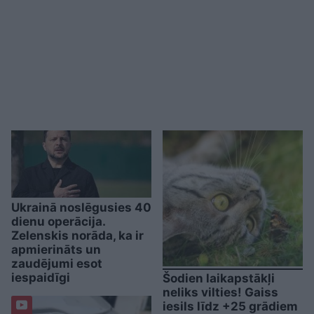
Ukrainā noslēgusies 40
dienu operācija.
Zelenskis norāda, ka ir
apmierināts un
zaudējumi esot
iespaidīgi
Šodien laikapstākļi
neliks vilties! Gaiss
iesils līdz +25 grādiem