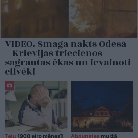
VIDEO. Smaga nakts Odesā
– Krievijas triecienos
sagrautas ēkas un ievainoti
cilvēki
Teju
1900 eiro mēnesī!
Abgunstes
muižā