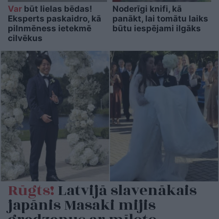
Var
būt lielas bēdas!
Noderīgi knifi, kā
Eksperts paskaidro, kā
panākt, lai tomātu laiks
pilnmēness ietekmē
būtu iespējami ilgāks
cilvēkus
Rūgts!
Latvijā slavenākais
japānis Masaki mijis