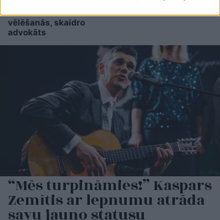
tiešām jebkurš var
kandidēt Saeimas
vēlēšanās, skaidro
advokāts
“Mēs turpināmies!” Kaspars
Zemītis ar lepnumu atrāda
savu jauno statusu