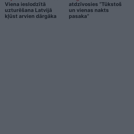
Viena ieslodzītā
atdzīvosies “Tūkstoš
uzturēšana Latvijā
un vienas nakts
kļūst arvien dārgāka
pasaka”