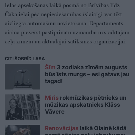
Ielas apsekošanas laikā posmā no Brīvības līdz
Čaka ielai pēc nepieciešamības īslaicīgi var tikt
aizliegta automašīnu novietošana. Departaments
aicina pievērst pastiprinātu uzmanību uzstādītajām
ceļa zīmēm un aktuālajai satiksmes organizācijai.
CITI ŠOBRĪD LASA
Šīm
3 zodiaka zīmēm augusts
būs īsts murgs – esi gatavs jau
tagad!
Miris
rokmūzikas pētnieks un
mūzikas apskatnieks Klāss
Vāvere
Renovācijas
laikā Olainē kādā