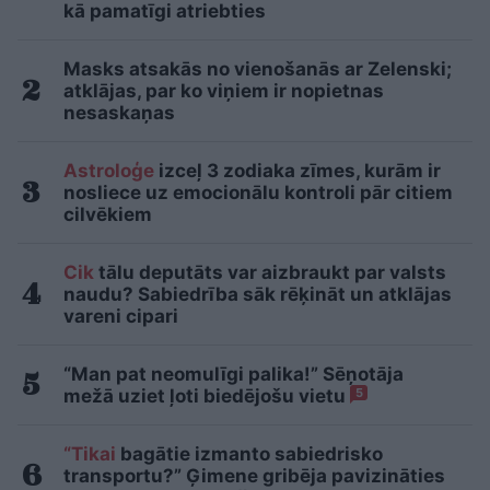
kā pamatīgi atriebties
Masks atsakās no vienošanās ar Zelenski;
atklājas, par ko viņiem ir nopietnas
nesaskaņas
Astroloģe
izceļ 3 zodiaka zīmes, kurām ir
nosliece uz emocionālu kontroli pār citiem
cilvēkiem
Cik
tālu deputāts var aizbraukt par valsts
naudu? Sabiedrība sāk rēķināt un atklājas
vareni cipari
“Man pat neomulīgi palika!” Sēņotāja
mežā uziet ļoti biedējošu vietu
5
“Tikai
bagātie izmanto sabiedrisko
transportu?” Ģimene gribēja pavizināties