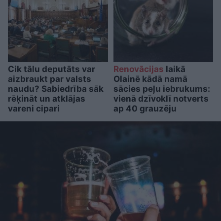
Cik tālu deputāts var
Renovācijas
laikā
aizbraukt par valsts
Olainē kādā namā
naudu? Sabiedrība sāk
sācies peļu iebrukums:
rēķināt un atklājas
vienā dzīvoklī notverts
vareni cipari
ap 40 grauzēju