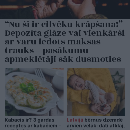
“Nu šī ir cilvēku krāpšana!”
Depozīta glāze vai vienkārši
ar varu iedots maksas
trauks – pasākumu
apmeklētāji sāk dusmoties
Kabacis ir? 3 gardas
Latvijā
bērnus dzemdē
receptes ar kabačiem –
arvien vēlāk: dati atklāj,