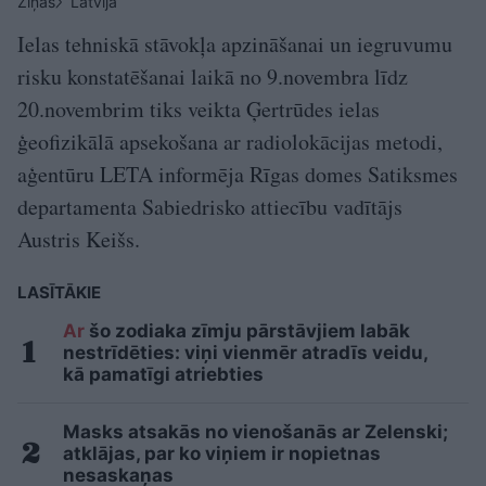
Ziņas
Latvijā
Ielas tehniskā stāvokļa apzināšanai un iegruvumu
risku konstatēšanai laikā no 9.novembra līdz
20.novembrim tiks veikta Ģertrūdes ielas
ģeofizikālā apsekošana ar radiolokācijas metodi,
aģentūru LETA informēja Rīgas domes Satiksmes
departamenta Sabiedrisko attiecību vadītājs
Austris Keišs.
LASĪTĀKIE
Ar
šo zodiaka zīmju pārstāvjiem labāk
nestrīdēties: viņi vienmēr atradīs veidu,
kā pamatīgi atriebties
Masks atsakās no vienošanās ar Zelenski;
atklājas, par ko viņiem ir nopietnas
nesaskaņas