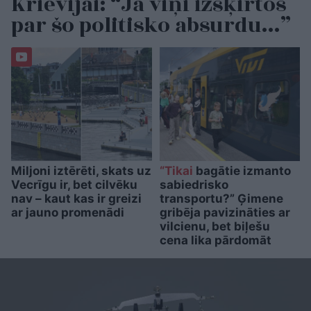
Krievijai: “Ja viņi izšķirtos
par šo politisko absurdu…”
Miljoni iztērēti, skats uz
“Tikai
bagātie izmanto
Vecrīgu ir, bet cilvēku
sabiedrisko
nav – kaut kas ir greizi
transportu?” Ģimene
ar jauno promenādi
gribēja pavizināties ar
vilcienu, bet biļešu
cena lika pārdomāt