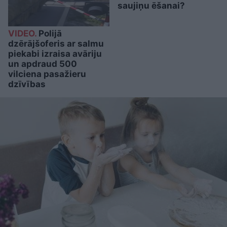
saujiņu ēšanai?
VIDEO.
Polijā
dzērājšoferis ar salmu
piekabi izraisa avāriju
un apdraud 500
vilciena pasažieru
dzīvības