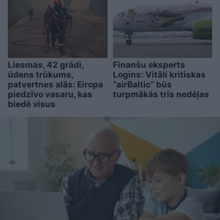
Liesmas, 42 grādi,
Finanšu eksperts
ūdens trūkums,
Logins: Vitāli kritiskas
patvertnes alās: Eiropa
“airBaltic” būs
piedzīvo vasaru, kas
turpmākās trīs nedēļas
biedē visus