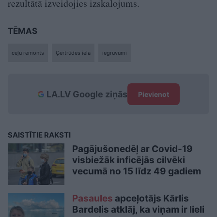
rezultātā izveidojies izskalojums.
TĒMAS
ceļu remonts
Ģertrūdes iela
iegruvumi
LA.LV Google ziņās
Pievienot
SAISTĪTIE RAKSTI
Pagājušonedēļ ar Covid-19
visbiežāk inficējās cilvēki
vecumā no 15 līdz 49 gadiem
Pasaules
apceļotājs Kārlis
Bardelis atklāj, ka viņam ir lieli