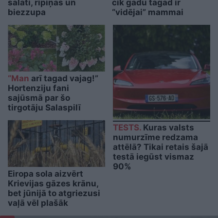
salāti, ripiņas un
cik gadu tagad ir
biezzupa
“vidējai” mammai
“Man
arī tagad vajag!”
Hortenziju fani
sajūsmā par šo
tirgotāju Salaspilī
TESTS.
Kuras valsts
numurzīme redzama
attēlā? Tikai retais šajā
testā iegūst vismaz
90%
Eiropa sola aizvērt
Krievijas gāzes krānu,
bet jūnijā to atgriezusi
vaļā vēl plašāk