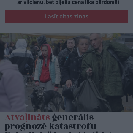
ar vilcienu, bet biļešu cena lika pārdomāt
Lasīt citas ziņas
Atvaļināts
ģenerālis
prognozē katastrofu