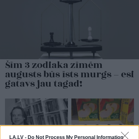
Šīm 3 zodiaka zīmēm
augusts būs īsts murgs – esi
gatavs jau tagad!
LA.LV -
Do Not Process My Personal Information