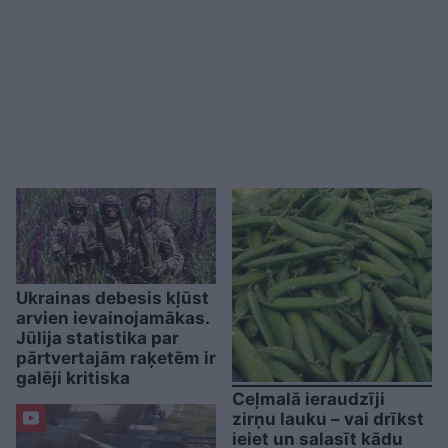
Ukrainas debesis kļūst
arvien ievainojamākas.
Jūlija statistika par
pārtvertajām raķetēm ir
galēji kritiska
Ceļmalā ieraudzīji
zirņu lauku – vai drīkst
ieiet un salasīt kādu