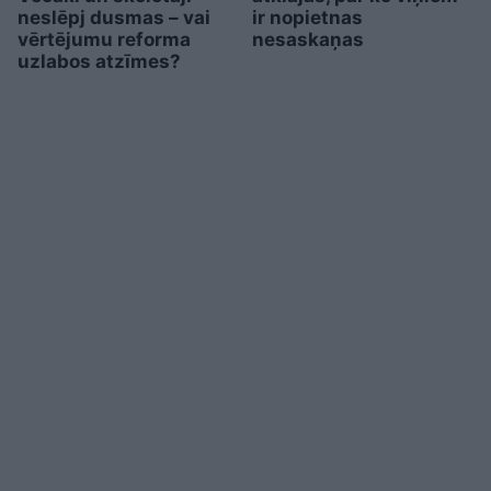
neslēpj dusmas – vai
ir nopietnas
vērtējumu reforma
nesaskaņas
uzlabos atzīmes?