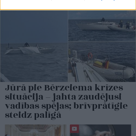
Jūrā pie Bērzciema krīzes
situācija – jahta zaudējusi
vadības spējas; brīvprātīgie
steidz palīgā