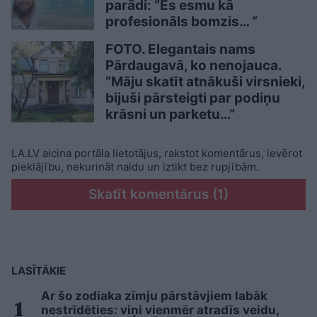
parādi: “Es esmu kā
profesionāls bomzis… “
FOTO. Elegantais nams
Pārdaugavā, ko nenojauca.
“Māju skatīt atnākuši virsnieki,
bijuši pārsteigti par podiņu
krāsni un parketu…”
LA.LV aicina portāla lietotājus, rakstot komentārus, ievērot
pieklājību, nekurināt naidu un iztikt bez rupjībām.
Skatīt komentārus (1)
LASĪTĀKIE
Ar šo zodiaka zīmju pārstāvjiem labāk
nestrīdēties: viņi vienmēr atradīs veidu,