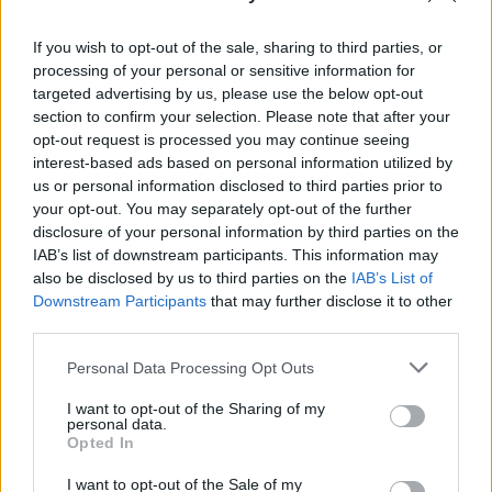
If you wish to opt-out of the sale, sharing to third parties, or
Miris
rokmūzikas
Pircēji pie cenu zīmes
processing of your personal or sensitive information for
pētnieks un mūzikas
kasa galvu –
targeted advertising by us, please use the below opt-out
apskatnieks Klāss
matemātika uz brīdi
Vāvere
laikam pārstājusi
section to confirm your selection. Please note that after your
darboties
opt-out request is processed you may continue seeing
interest-based ads based on personal information utilized by
us or personal information disclosed to third parties prior to
your opt-out. You may separately opt-out of the further
disclosure of your personal information by third parties on the
IAB’s list of downstream participants. This information may
also be disclosed by us to third parties on the
IAB’s List of
Downstream Participants
that may further disclose it to other
third parties.
Please note that this website/app uses one or more Google
Personal Data Processing Opt Outs
services and may gather and store information including but
not limited to your visit or usage behaviour. You may click to
I want to opt-out of the Sharing of my
personal data.
grant or deny consent to Google and its third-party tags to
Opted In
use your data for below specified purposes in below Google
Nosaukti
nāvējošākie
consent section.
I want to opt-out of the Sale of my