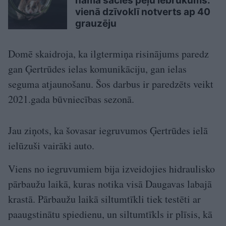
namā sācies peļu iebrukums:
vienā dzīvoklī notverts ap 40
grauzēju
Domē skaidroja, ka ilgtermiņa risinājums paredz
gan Ģertrūdes ielas komunikāciju, gan ielas
seguma atjaunošanu. Šos darbus ir paredzēts veikt
2021.gada būvniecības sezonā.
Jau ziņots, ka šovasar iegruvumos Ģertrūdes ielā
ielūzuši vairāki auto.
Viens no iegruvumiem bija izveidojies hidraulisko
pārbaužu laikā, kuras notika visā Daugavas labajā
krastā. Pārbaužu laikā siltumtīkli tiek testēti ar
paaugstinātu spiedienu, un siltumtīkls ir plīsis, kā