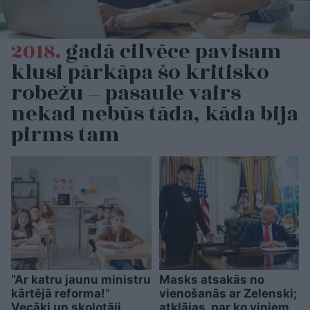
2018.
gadā cilvēce pavisam
klusi pārkāpa šo kritisko
robežu – pasaule vairs
nekad nebūs tāda, kāda bija
pirms tam
“Ar katru jaunu ministru
Masks atsakās no
kārtējā reforma!”
vienošanās ar Zelenski;
Vecāki un skolotāji
atklājas, par ko viņiem