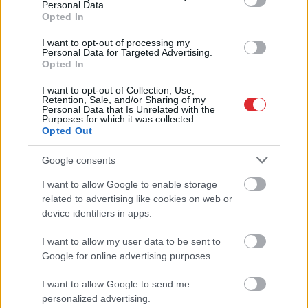
automobiļi uz ceļiem:
Personal Data.
Opted In
turam īkšķus, lai neatrodi
I want to opt-out of processing my
sarakstā savu auto
Personal Data for Targeted Advertising.
Opted In
I want to opt-out of Collection, Use,
Retention, Sale, and/or Sharing of my
Personal Data that Is Unrelated with the
Purposes for which it was collected.
Opted Out
Google consents
I want to allow Google to enable storage
Atcelt
Ziņot
Vai būs jātaisa jauna
Kāpēc kaķi tieši naktīs
related to advertising like cookies on web or
eID karte? LVRTC atbild
kā traki skrien pa māju?
device identifiers in apps.
uz jautājumiem par
Beidzot izskaidrots šis
gada beigās daļai
dīvainais mīluļa
I want to allow my user data to be sent to
sabiedrības
paradums
Google for online advertising purposes.
gaidāmajām
pārmaiņām
I want to allow Google to send me
personalized advertising.