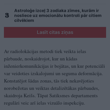
Astroloģe izceļ 3 zodiaka zīmes, kurām ir
nosliece uz emocionālu kontroli pār citiem
cilvēkiem
Lasīt citas ziņas
Ar radiolokācijas metodi tiek veikta ielas
pārbaude, noskaidrojot, kur un kādas
inženierkomunikācijas ir bojātas, un kur potenciāli
var veidoties izskalojumi un seguma deformācija.
Konstatējot šādas zonas, tās tiek nekavējoties
norobežotas un veiktas detalizētākas pārbaudes,
skaidroja Keišs. Tāpat Satiksmes departaments
regulāri veic arī ielas vizuālo inspekciju.