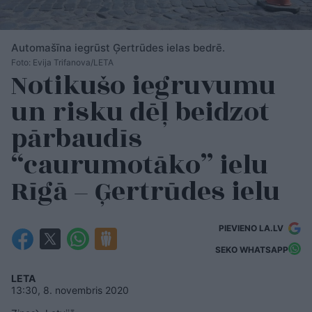
Automašīna iegrūst Ģertrūdes ielas bedrē.
Foto: Evija Trifanova/LETA
Notikušo iegruvumu
un risku dēļ beidzot
pārbaudīs
“caurumotāko” ielu
Rīgā – Ģertrūdes ielu
PIEVIENO LA.LV
SEKO WHATSAPP
LETA
13:30, 8. novembris 2020