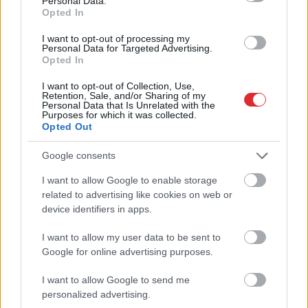
kaimiņi nokrāsojuši
Personal Data.
daudzdzīvokļu mājas
Opted In
fasādi katrs savā krāsā
I want to opt-out of processing my
Personal Data for Targeted Advertising.
Opted In
I want to opt-out of Collection, Use,
Retention, Sale, and/or Sharing of my
Personal Data that Is Unrelated with the
Purposes for which it was collected.
Opted Out
Google consents
I want to allow Google to enable storage
Atcelt
Ziņot
Bauskā
visa skolas
Latviju
šodien skars
related to advertising like cookies on web or
vadība iesniedz
laikapstākļu kontrasti –
device identifiers in apps.
atlūgumus –
vienuviet +30, citviet
pašvaldība steidzami
plosīsies negaiss
I want to allow my user data to be sent to
lemj par reorganizāciju
Google for online advertising purposes.
I want to allow Google to send me
personalized advertising.