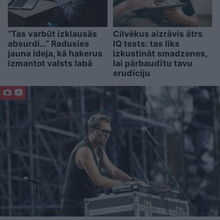
“Tas varbūt izklausās
Cilvēkus aizrāvis ātrs
absurdi…” Radusies
IQ tests: tas liks
jauna ideja, kā hakerus
izkustināt smadzenes,
izmantot valsts labā
lai pārbaudītu tavu
erudīciju