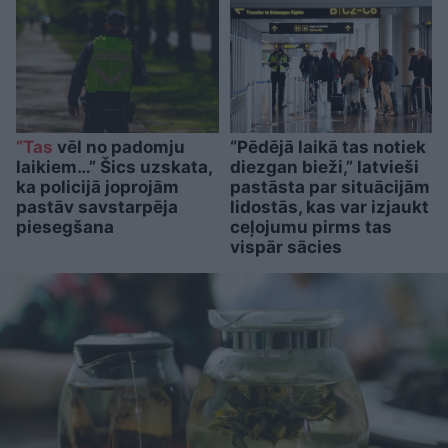
“Tas
vēl no padomju
“Pēdējā laikā tas notiek
laikiem…” Šics uzskata,
diezgan bieži,” latvieši
ka policijā joprojām
pastāsta par situācijām
pastāv savstarpēja
lidostās, kas var izjaukt
piesegšana
ceļojumu pirms tas
vispār sācies