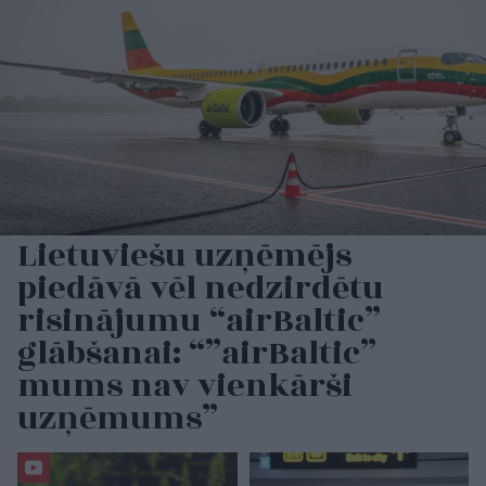
Lietuviešu uzņēmējs
piedāvā vēl nedzirdētu
risinājumu “airBaltic”
glābšanai: “”airBaltic”
mums nav vienkārši
uzņēmums”