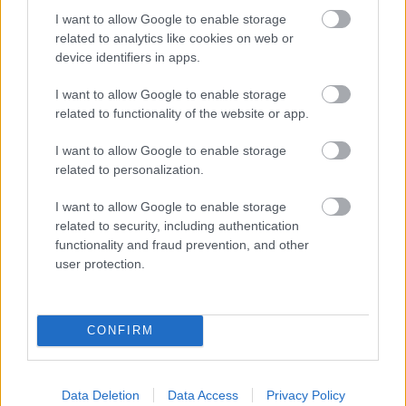
I want to allow Google to enable storage
“Pilnīgs
haoss!” Rīgas
related to analytics like cookies on web or
lidostā ceļotāji šodien
device identifiers in apps.
nīkst milzīgās rindās.
Skaidrojam, kas
I want to allow Google to enable storage
atgadījies
related to functionality of the website or app.
No
šodienas dienas
kļūs tikai tumšākas –
I want to allow Google to enable storage
Latvijā sākas solārais
related to personalization.
rudens
I want to allow Google to enable storage
related to security, including authentication
Ar
publisku
functionality and fraud prevention, and other
attaisnojumu netika
user protection.
līdzēts – KNAB sāk
pārbaudi par deputātes
Rasimas saņemto
kompensāciju
CONFIRM
Data Deletion
Data Access
Privacy Policy