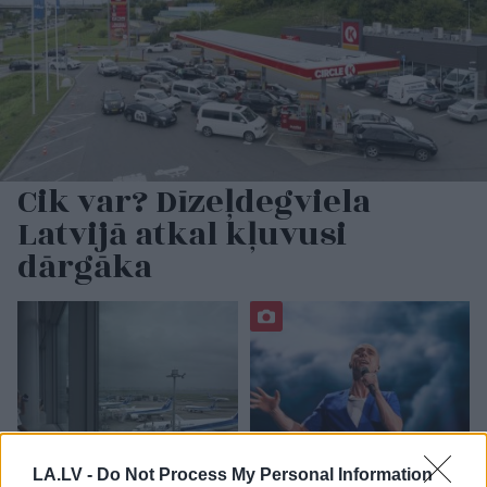
Cik var? Dīzeļdegviela
Latvijā atkal kļuvusi
dārgāka
LA.LV -
Do Not Process My Personal Information