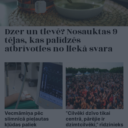
Dzer un tievē? Nosauktas 9
tējas, kas palīdzēs
atbrīvoties no liekā svara
Vecmāmiņa pēc
“Cilvēki dzīvo tikai
slimnīcā pieļautas
centrā, pārējie ir
kļūdas paliek
dzimtcilvēki,” rīdzinieks