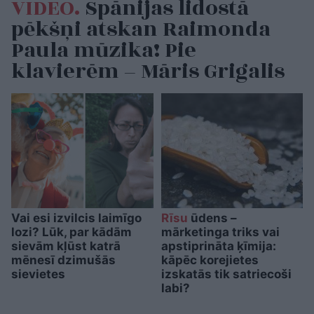
VIDEO.
Spānijas lidostā
pēkšņi atskan Raimonda
Paula mūzika! Pie
klavierēm – Māris Grigalis
Vai esi izvilcis laimīgo
Rīsu
ūdens –
lozi? Lūk, par kādām
mārketinga triks vai
sievām kļūst katrā
apstiprināta ķīmija:
mēnesī dzimušās
kāpēc korejietes
sievietes
izskatās tik satriecoši
labi?