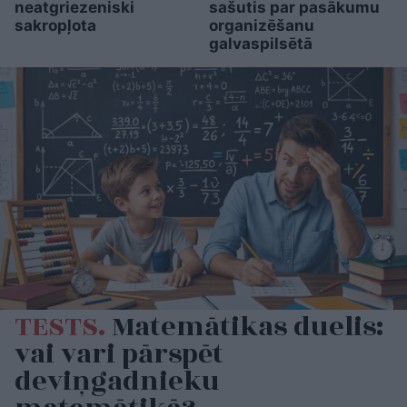
neatgriezeniski
sašutis par pasākumu
sakropļota
organizēšanu
galvaspilsētā
TESTS.
Matemātikas duelis:
vai vari pārspēt
deviņgadnieku