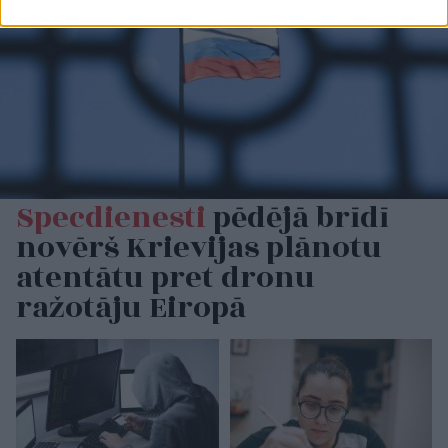
Specdienesti
pēdējā brīdī
novērš Krievijas plānotu
atentātu pret dronu
ražotāju Eiropā