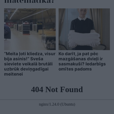
matemātikā?
“Meita ļoti kliedza, visur
Ko darīt, ja pat pēc
bija asinis!” Sveša
mazgāšanas dvieļi ir
sieviete veikalā brutāli
sasmakuši? Iedarbīgs
uzbrūk deviņgadīgai
omītes padoms
meitenei