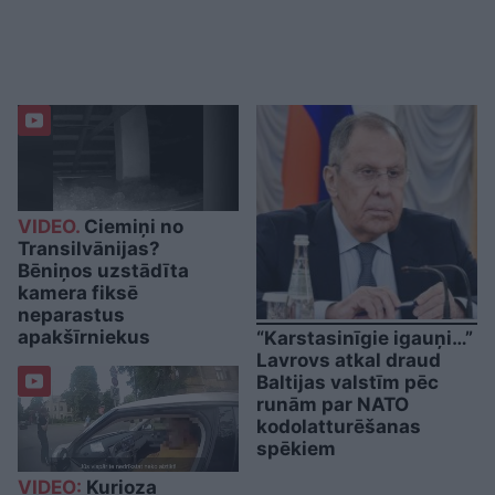
VIDEO.
Ciemiņi no
Transilvānijas?
Bēniņos uzstādīta
kamera fiksē
neparastus
apakšīrniekus
“Karstasinīgie igauņi…”
Lavrovs atkal draud
Baltijas valstīm pēc
runām par NATO
kodolatturēšanas
spēkiem
VIDEO:
Kurioza