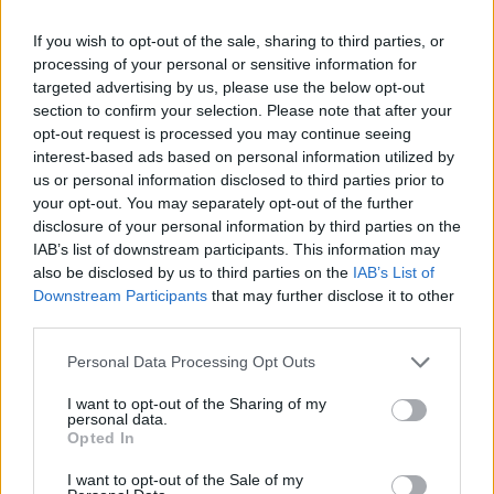
“Šis ir pavisam cita
FOTO. “Dziļi sirdī esmu
līmeņa drauds!”
tas pats…” Dons publicē
If you wish to opt-out of the sale, sharing to third parties, or
Eksperti brīdina par
neredzētas fotogrāfijas
processing of your personal or sensitive information for
bīstamu eskalāciju
un aizkustinošas
targeted advertising by us, please use the below opt-out
Eiropā
pārdomas par savu
section to confirm your selection. Please note that after your
dzīvi
opt-out request is processed you may continue seeing
interest-based ads based on personal information utilized by
us or personal information disclosed to third parties prior to
your opt-out. You may separately opt-out of the further
disclosure of your personal information by third parties on the
IAB’s list of downstream participants. This information may
also be disclosed by us to third parties on the
IAB’s List of
Downstream Participants
that may further disclose it to other
third parties.
Please note that this website/app uses one or more Google
Personal Data Processing Opt Outs
services and may gather and store information including but
not limited to your visit or usage behaviour. You may click to
I want to opt-out of the Sharing of my
personal data.
grant or deny consent to Google and its third-party tags to
Opted In
“Vai
tā drīkst?” Purvciemā
use your data for below specified purposes in below Google
consent section.
I want to opt-out of the Sale of my