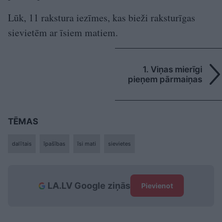
Lūk, 11 rakstura iezīmes, kas bieži raksturīgas
sievietēm ar īsiem matiem.
1. Viņas mierīgi
pieņem pārmaiņas
TĒMAS
dalītais
īpašības
īsi mati
sievietes
LA.LV Google ziņās
Pievienot