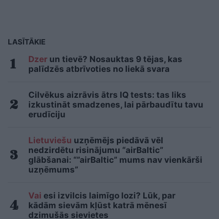
LASĪTĀKIE
Dzer
un tievē? Nosauktas 9 tējas, kas
palīdzēs atbrīvoties no liekā svara
Cilvēkus aizrāvis ātrs IQ tests: tas liks
izkustināt smadzenes, lai pārbaudītu tavu
erudīciju
Lietuviešu
uzņēmējs piedāvā vēl
nedzirdētu risinājumu “airBaltic”
glābšanai: “”airBaltic” mums nav vienkārši
uzņēmums”
Vai
esi izvilcis laimīgo lozi? Lūk, par
kādām sievām kļūst katrā mēnesī
dzimušās sievietes