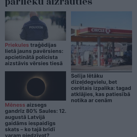
pārlieku aizrauties
Priekules
traģēdijas
lietā jauns pavērsiens:
apcietinātā policista
aizstāvis vērsies tiesā
Solīja lētāku
dīzeļdegvielu, bet
cerētais izpalika: tagad
atklājies, kas patiesībā
notika ar cenām
Mēness
aizsegs
gandrīz 80% Saules: 12.
augustā Latvijā
gaidāms iespaidīgs
skats – ko tajā brīdī
varam piedzīvot?