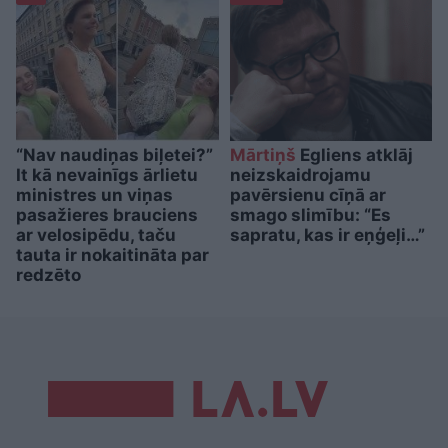
“Nav naudiņas biļetei?”
Mārtiņš
Egliens atklāj
It kā nevainīgs ārlietu
neizskaidrojamu
ministres un viņas
pavērsienu cīņā ar
pasažieres brauciens
smago slimību: “Es
ar velosipēdu, taču
sapratu, kas ir eņģeļi…”
tauta ir nokaitināta par
redzēto