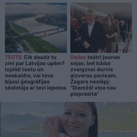
TESTS.
Cik daudz tu
Dailes
teātrī jaunas
zini par Latvijas upēm?
sejas, bet kādai
Izpildi testu un
zvaigznei durvis
noskaidro, vai tava
aizveras pavisam.
bijusī ģeogrāfijas
Žagars neslēpj:
skolotāja ar tevi lepotos
“Diemžēl viņa nav
pieprasīta”