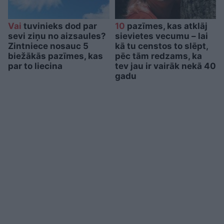
Vai
tuvinieks dod par
10
pazīmes, kas atklāj
sevi ziņu no aizsaules?
sievietes vecumu – lai
Zintniece nosauc 5
kā tu censtos to slēpt,
biežākās pazīmes, kas
pēc tām redzams, ka
par to liecina
tev jau ir vairāk nekā 40
gadu