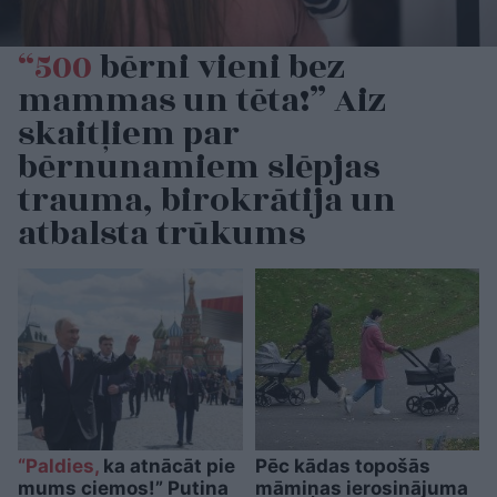
“500
bērni vieni bez
mammas un tēta!” Aiz
skaitļiem par
bērnunamiem slēpjas
trauma, birokrātija un
atbalsta trūkums
“Paldies,
ka atnācāt pie
Pēc kādas topošās
mums ciemos!” Putina
māmiņas ierosinājuma