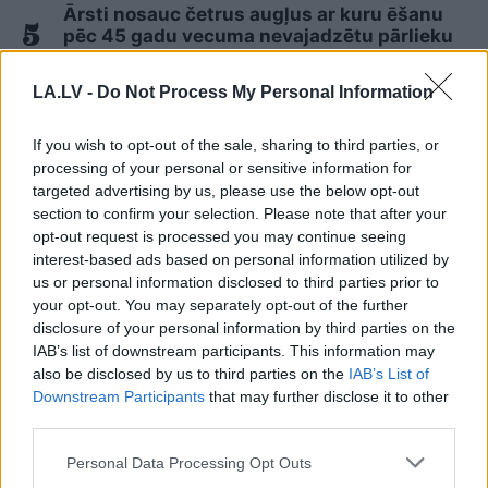
Ārsti nosauc četrus augļus ar kuru ēšanu
pēc 45 gadu vecuma nevajadzētu pārlieku
aizrauties
LA.LV -
Do Not Process My Personal Information
Lasīt citas ziņas
If you wish to opt-out of the sale, sharing to third parties, or
processing of your personal or sensitive information for
targeted advertising by us, please use the below opt-out
section to confirm your selection. Please note that after your
opt-out request is processed you may continue seeing
interest-based ads based on personal information utilized by
us or personal information disclosed to third parties prior to
your opt-out. You may separately opt-out of the further
disclosure of your personal information by third parties on the
IAB’s list of downstream participants. This information may
also be disclosed by us to third parties on the
IAB’s List of
Downstream Participants
that may further disclose it to other
third parties.
Please note that this website/app uses one or more Google
Personal Data Processing Opt Outs
FOTO.
“Dziļi sirdī esmu tas
services and may gather and store information including but