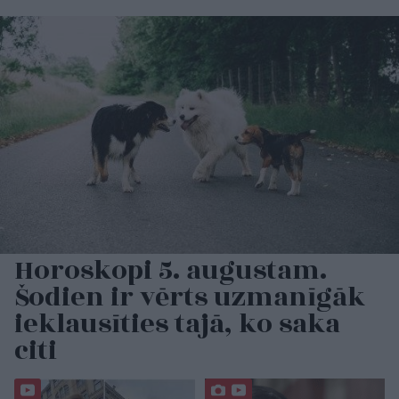
Horoskopi 5. augustam.
Šodien ir vērts uzmanīgāk
ieklausīties tajā, ko saka
citi