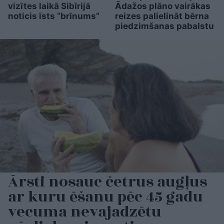
vizītes laikā Sibīrijā
Ādažos plāno vairākas
noticis īsts “brīnums”
reizes palielināt bērna
piedzimšanas pabalstu
Ārsti nosauc četrus augļus
ar kuru ēšanu pēc 45 gadu
vecuma nevajadzētu