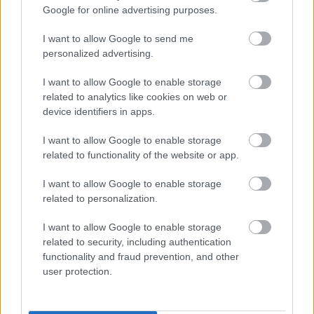
Google for online advertising purposes.
I want to allow Google to send me
personalized advertising.
I want to allow Google to enable storage
related to analytics like cookies on web or
device identifiers in apps.
I want to allow Google to enable storage
related to functionality of the website or app.
“Tev
pārbrauks ar tanku
I want to allow Google to enable storage
pāri!” Kaspars Zāle Dailes
related to personalization.
teātra skandāla laikā
I want to allow Google to enable storage
saņēmis draudus
related to security, including authentication
functionality and fraud prevention, and other
user protection.