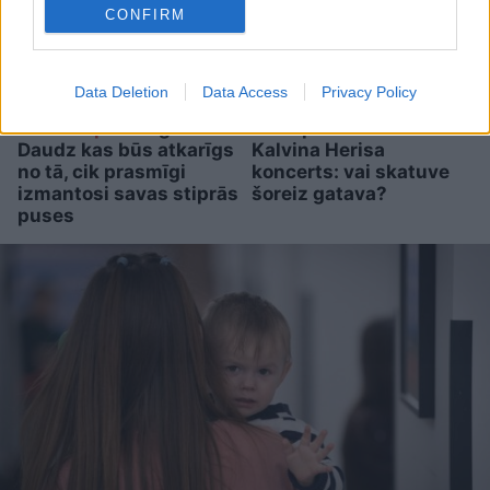
CONFIRM
Data Deletion
Data Access
Privacy Policy
Horoskopi
6. augustam.
Mežaparka estrādē rīt
Daudz kas būs atkarīgs
Kalvina Herisa
no tā, cik prasmīgi
koncerts: vai skatuve
izmantosi savas stiprās
šoreiz gatava?
puses