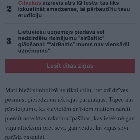
Cilvēkus
aizrāvis ātrs IQ tests: tas liks
izkustināt smadzenes, lai pārbaudītu tavu
erudīciju
Lietuviešu uzņēmējs piedāvā vēl
nedzirdētu risinājumu “airBaltic”
glābšanai: “”airBaltic” mums nav vienkārši
uzņēmums”
Lasīt citas ziņas
Mati bieži simbolizē ne tikai stilu, bet arī dzīves
posmus, pieredzi un iekšējās pārmaiņas. Tāpēc nav
pārsteigums, ka sievietēm ar īsiem matiem nereti
piemīt noteiktas rakstura īpašības, kas ietekmē gan
viņu attieksmi pret sevi, gan veidu, kā viņas sevi
parāda pasaulei.