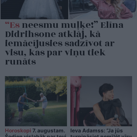
“Es
neesmu muļķe!” Elīna
Didrihsone atklāj, kā
iemācījusies sadzīvot ar
visu, kas par viņu tiek
runāts
Horoskopi
7. augustam.
Ieva Adamss: “Ja jūs
Šodien vislabāk par tevi
turpināsiet nemīlēt vīru