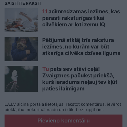
SAISTĪTIE RAKSTI
11
acīmredzamas iezīmes, kas
parasti raksturīgas tikai
cilvēkiem ar ļoti zemu IQ
Pētījumā atklāj trīs rakstura
iezīmes, no kurām var būt
atkarīgs cilvēka dzīves ilgums
Tu
pats sev stāvi ceļā!
Zvaigznes pačukst priekšā,
kurš ieradums neļauj tev kļūt
patiesi laimīgam
LA.LV aicina portāla lietotājus, rakstot komentārus, ievērot
pieklājību, nekurināt naidu un iztikt bez rupjībām.
Pievieno komentāru