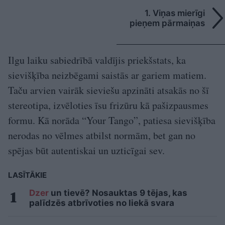
1. Viņas mierīgi
pieņem pārmaiņas
Ilgu laiku sabiedrībā valdījis priekšstats, ka
sievišķība neizbēgami saistās ar gariem matiem.
Taču arvien vairāk sieviešu apzināti atsakās no šī
stereotipa, izvēloties īsu frizūru kā pašizpausmes
formu. Kā norāda “Your Tango”, patiesa sievišķība
nerodas no vēlmes atbilst normām, bet gan no
spējas būt autentiskai un uzticīgai sev.
LASĪTĀKIE
Dzer
un tievē? Nosauktas 9 tējas, kas
palīdzēs atbrīvoties no liekā svara