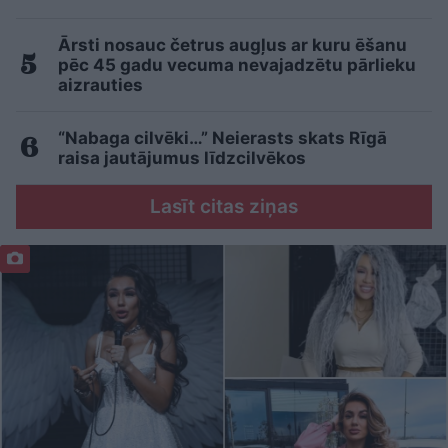
Ārsti nosauc četrus augļus ar kuru ēšanu
pēc 45 gadu vecuma nevajadzētu pārlieku
aizrauties
“Nabaga cilvēki…” Neierasts skats Rīgā
raisa jautājumus līdzcilvēkos
Lasīt citas ziņas