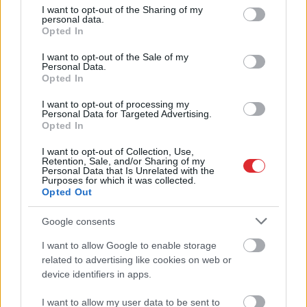
pats…” Dons publicē
not limited to your visit or usage behaviour. You may click to
I want to opt-out of the Sharing of my
personal data.
grant or deny consent to Google and its third-party tags to
neredzētas fotogrāfijas un
Opted In
use your data for below specified purposes in below Google
aizkustinošas pārdomas
consent section.
I want to opt-out of the Sale of my
Personal Data.
par savu dzīvi
Opted In
I want to opt-out of processing my
Personal Data for Targeted Advertising.
Opted In
I want to opt-out of Collection, Use,
Retention, Sale, and/or Sharing of my
Personal Data that Is Unrelated with the
Purposes for which it was collected.
Opted Out
VIDEO.
Spānijas lidostā
“Ir
laiks likt punktu” – ar
Google consents
pēkšņi atskan
šādiem vārdiem no
I want to allow Google to enable storage
Atcelt
Ziņot
Raimonda Paula
Latvijas basketbola
related to advertising like cookies on web or
mūzika! Pie klavierēm –
izlases atvadās Dāvis
device identifiers in apps.
Māris Grigalis
Bertāns
I want to allow my user data to be sent to