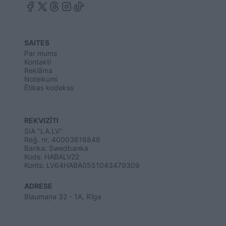
SAITES
Par mums
Kontakti
Reklāma
Noteikumi
Ētikas kodekss
REKVIZĪTI
SIA "LA.LV"
Reģ. nr. 40003616846
Banka: Swedbanka
Kods: HABALV22
Konts: LV64HABA0551043479309
ADRESE
Blaumaņa 32 - 1A, Rīga