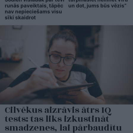
runās paveiktais, tāpēc
un dot, jums būs vēzis”
nav nepieciešams visu
sīki skaidrot
Cilvēkus aizrāvis ātrs IQ
tests: tas liks izkustināt
smadzenes, lai pārbaudītu