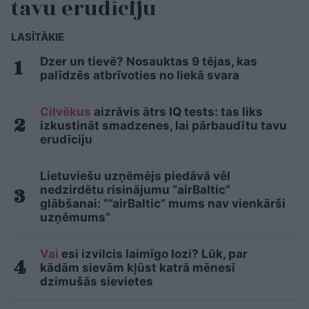
tavu erudīciju
LASĪTĀKIE
Dzer un tievē? Nosauktas 9 tējas, kas
palīdzēs atbrīvoties no liekā svara
Cilvēkus
aizrāvis ātrs IQ tests: tas liks
izkustināt smadzenes, lai pārbaudītu tavu
erudīciju
Lietuviešu uzņēmējs piedāvā vēl
nedzirdētu risinājumu “airBaltic”
glābšanai: “”airBaltic” mums nav vienkārši
uzņēmums”
Vai
esi izvilcis laimīgo lozi? Lūk, par
kādām sievām kļūst katrā mēnesī
dzimušās sievietes