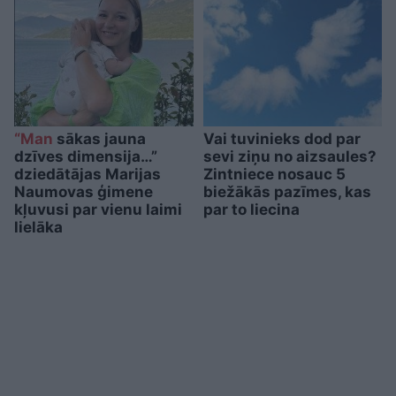
“Man
sākas jauna
Vai tuvinieks dod par
dzīves dimensija…”
sevi ziņu no aizsaules?
dziedātājas Marijas
Zintniece nosauc 5
Naumovas ģimene
biežākās pazīmes, kas
kļuvusi par vienu laimi
par to liecina
lielāka