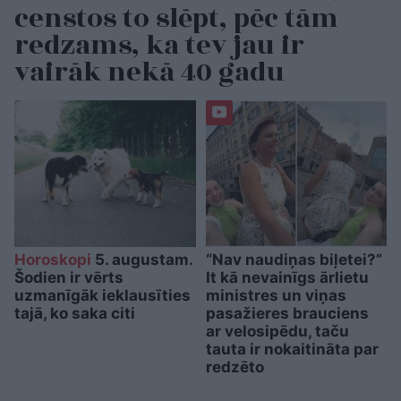
censtos to slēpt, pēc tām
redzams, ka tev jau ir
vairāk nekā 40 gadu
Horoskopi
5. augustam.
“Nav naudiņas biļetei?”
Šodien ir vērts
It kā nevainīgs ārlietu
uzmanīgāk ieklausīties
ministres un viņas
tajā, ko saka citi
pasažieres brauciens
ar velosipēdu, taču
tauta ir nokaitināta par
redzēto