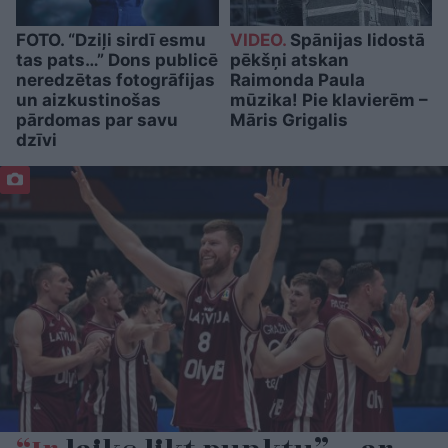
FOTO. “Dziļi sirdī esmu
VIDEO.
Spānijas lidostā
tas pats…” Dons publicē
pēkšņi atskan
neredzētas fotogrāfijas
Raimonda Paula
un aizkustinošas
mūzika! Pie klavierēm –
pārdomas par savu
Māris Grigalis
dzīvi