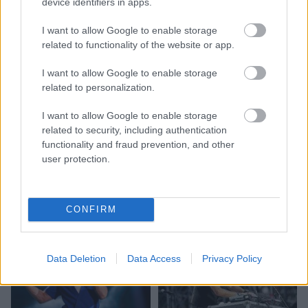
device identifiers in apps.
I want to allow Google to enable storage
related to functionality of the website or app.
I want to allow Google to enable storage
related to personalization.
I want to allow Google to enable storage
Cilvēkus aizrāvis ātrs IQ
related to security, including authentication
tests: tas liks izkustināt
functionality and fraud prevention, and other
user protection.
smadzenes, lai pārbaudītu
tavu erudīciju
CONFIRM
Data Deletion
Data Access
Privacy Policy