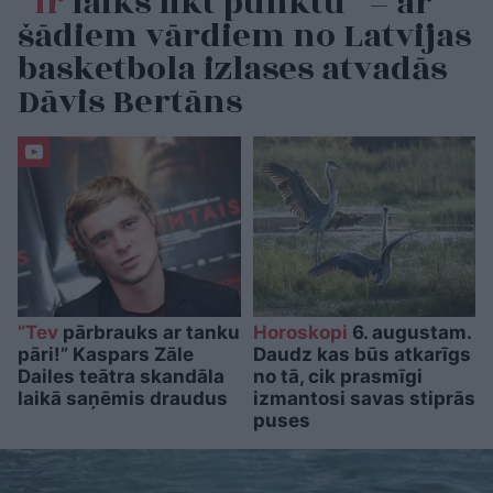
“Ir
laiks likt punktu” – ar
šādiem vārdiem no Latvijas
basketbola izlases atvadās
Dāvis Bertāns
“Tev
pārbrauks ar tanku
Horoskopi
6. augustam.
pāri!” Kaspars Zāle
Daudz kas būs atkarīgs
Dailes teātra skandāla
no tā, cik prasmīgi
laikā saņēmis draudus
izmantosi savas stiprās
puses