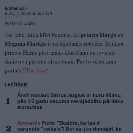
kokteilis.lv
9:35, 7. decembris 2024
Kokteilis
Dzīvo
princis Harijs
Jau labu laiku klīst baumas, ka
un
Megana Mārkla
ir uz šķiršanās robežas. Beidzot
princis Harijs pārtraucis klusēšanu un ieviesis
skaidrību par abu attiecībām. Par to vēsta ziņu
portāls “
The Sun
“.
LASĪTĀKIE
Ārsti nosauc četrus augļus ar kuru ēšanu
pēc 45 gadu vecuma nevajadzētu pārlieku
aizrauties
Armands
Puče: “Skaidrs, ka tas ir
sarunāts “veikals”! Bet vai jūs domājat, ka