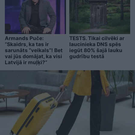
Armands Puče:
TESTS. Tikai cilvēki ar
“Skaidrs, ka tas ir
laucinieka DNS spēs
sarunāts “veikals”! Bet
iegūt 80% šajā lauku
vai jūs domājat, ka visi
gudrību testā
Latvijā ir muļķi?”