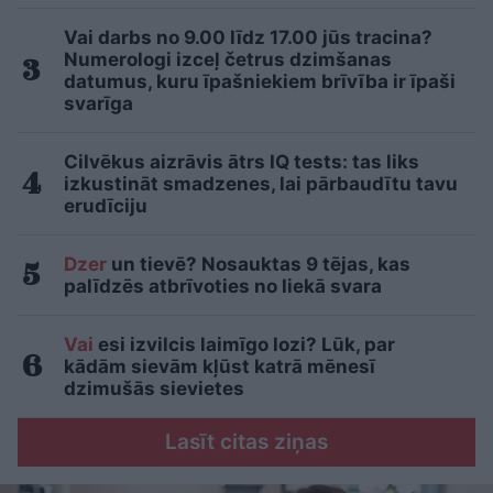
Vai darbs no 9.00 līdz 17.00 jūs tracina?
Numerologi izceļ četrus dzimšanas
datumus, kuru īpašniekiem brīvība ir īpaši
svarīga
Cilvēkus aizrāvis ātrs IQ tests: tas liks
izkustināt smadzenes, lai pārbaudītu tavu
erudīciju
Dzer
un tievē? Nosauktas 9 tējas, kas
palīdzēs atbrīvoties no liekā svara
Vai
esi izvilcis laimīgo lozi? Lūk, par
kādām sievām kļūst katrā mēnesī
dzimušās sievietes
Lasīt citas ziņas