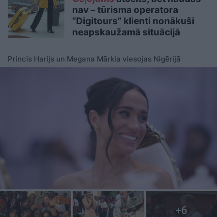
nav – tūrisma operatora
“Digitours” klienti nonākuši
neapskaužamā situācijā
Princis Harijs un Megana Mārkla viesojas Nigērijā