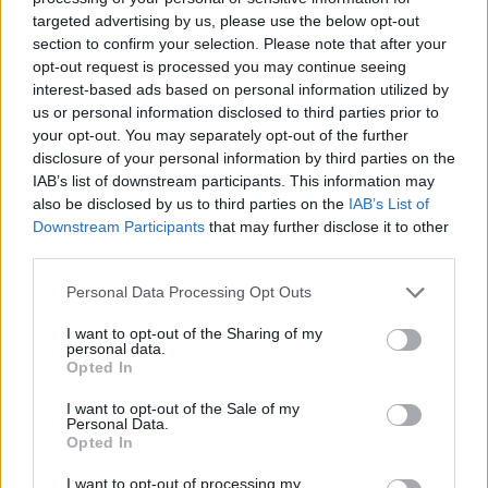
targeted advertising by us, please use the below opt-out
section to confirm your selection. Please note that after your
opt-out request is processed you may continue seeing
interest-based ads based on personal information utilized by
us or personal information disclosed to third parties prior to
your opt-out. You may separately opt-out of the further
Ieva
Adamss: “Ja jūs
disclosure of your personal information by third parties on the
turpināsiet nemīlēt vīru un
IAB’s list of downstream participants. This information may
also be disclosed by us to third parties on the
IAB’s List of
dot, jums būs vēzis”
Downstream Participants
that may further disclose it to other
third parties.
LASĪTĀKIE
Please note that this website/app uses one or more Google
Personal Data Processing Opt Outs
Ārsti
nosauc četrus augļus ar kuru ēšanu
services and may gather and store information including but
pēc 45 gadu vecuma nevajadzētu pārlieku
not limited to your visit or usage behaviour. You may click to
I want to opt-out of the Sharing of my
personal data.
aizrauties
grant or deny consent to Google and its third-party tags to
Opted In
use your data for below specified purposes in below Google
consent section.
I want to opt-out of the Sale of my
Armands Puče: “Skaidrs, ka tas ir
Personal Data.
sarunāts “veikals”! Bet vai jūs domājat, ka
Opted In
visi Latvijā ir muļķi?”
I want to opt-out of processing my