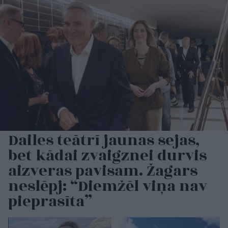
Dailes teātrī jaunas sejas,
bet kādai zvaigznei durvis
aizveras pavisam. Žagars
neslēpj: “Diemžēl viņa nav
pieprasīta”