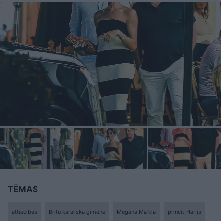
TĒMAS
attiecības
Britu karaliskā ģimene
Megana Mārkla
princis Harijs