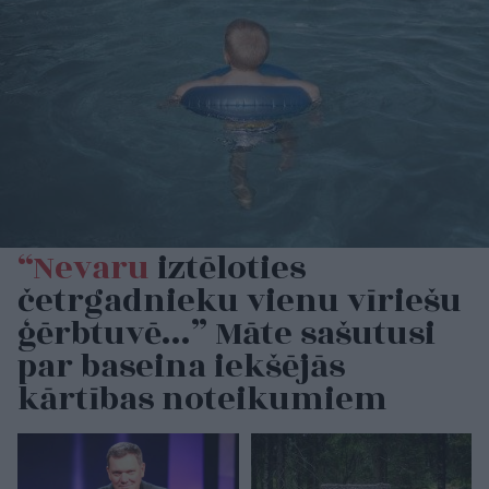
“Nevaru
iztēloties
četrgadnieku vienu vīriešu
ģērbtuvē…” Māte sašutusi
par baseina iekšējās
kārtības noteikumiem