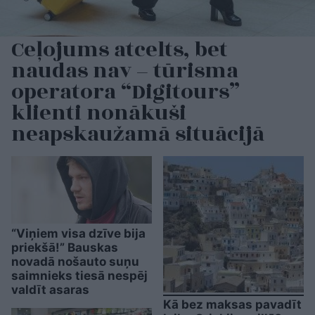
Ceļojums atcelts, bet
naudas nav – tūrisma
operatora “Digitours”
klienti nonākuši
neapskaužamā situācijā
“Viņiem visa dzīve bija
priekšā!” Bauskas
novadā nošauto suņu
saimnieks tiesā nespēj
valdīt asaras
Kā bez maksas pavadīt