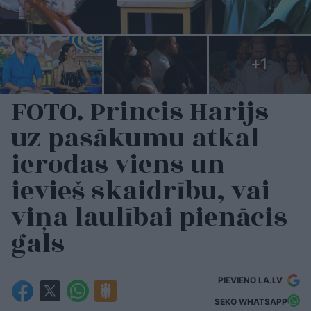
FOTO. Princis Harijs
uz pasākumu atkal
ierodas viens un
ievieš skaidrību, vai
viņa laulībai pienācis
gals
PIEVIENO LA.LV
SEKO WHATSAPP