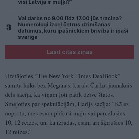
visi Latvijā ir muļķi?”
Vai darbs no 9.00 līdz 17.00 jūs tracina?
Numerologi izceļ četrus dzimšanas
datumus, kuru īpašniekiem brīvība ir īpaši
svarīga
Lasīt citas ziņas
Uzstājoties “The New York Times DealBook”
samita laikā bez Meganas, karaļa Čārlza jaunākais
dēls sacīja, ka viņam ļoti patīk dzīve štatos.
Smejoties par spekulācijām, Harijs sacīja: “Kā es
noprotu, mēs esam pirkuši māju vai pārcēlušies
10, 12 reizes, un, kā izrādās, esam arī šķīrušies 10,
12 reizes.”