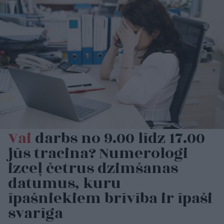
Vai
darbs no 9.00 līdz 17.00
jūs tracina? Numerologi
izceļ četrus dzimšanas
datumus, kuru
īpašniekiem brīvība ir īpaši
svarīga