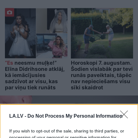
“Es
neesmu muļķe!”
Horoskopi 7. augustam.
Elīna Didrihsone atklāj,
Šodien vislabāk par tevi
kā iemācījusies
runās paveiktais, tāpēc
sadzīvot ar visu, kas
nav nepieciešams visu
par viņu tiek runāts
sīki skaidrot
LA.LV -
Do Not Process My Personal Information
If you wish to opt-out of the sale, sharing to third parties, or
processing of your personal or sensitive information for