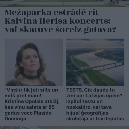
Mežaparka estrādē rīt
Kalvina Herisa koncerts:
vai skatuve šoreiz gatava?
“Viņš ir tik ļoti silts un
TESTS. Cik daudz tu
mīļš pret mani!”
zini par Latvijas upēm?
Kristīne Opolais atklāj,
Izpildi testu un
kas viņu saista ar 85
noskaidro, vai tava
gadus veco Plasido
bijusī ģeogrāfijas
Domingo
skolotāja ar tevi lepotos