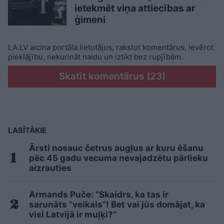
ietekmēt viņa attiecības ar
ģimeni
LA.LV aicina portāla lietotājus, rakstot komentārus, ievērot
pieklājību, nekurināt naidu un iztikt bez rupjībām.
Skatīt komentārus (23)
LASĪTĀKIE
Ārsti nosauc četrus augļus ar kuru ēšanu
pēc 45 gadu vecuma nevajadzētu pārlieku
aizrauties
Armands Puče: “Skaidrs, ka tas ir
sarunāts “veikals”! Bet vai jūs domājat, ka
visi Latvijā ir muļķi?”