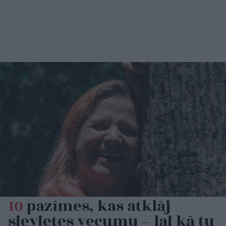
10
pazīmes, kas atklāj
sievietes vecumu – lai kā tu