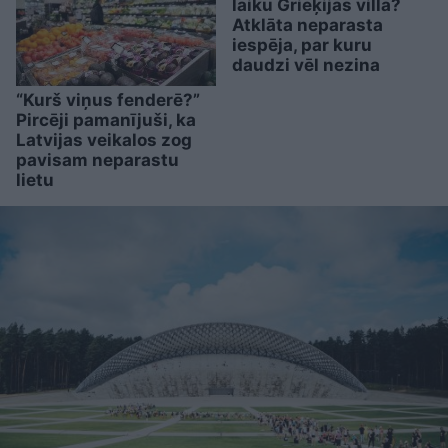
laiku Grieķijas villā?
Atklāta neparasta
iespēja, par kuru
daudzi vēl nezina
“Kurš viņus fenderē?”
Pircēji pamanījuši, ka
Latvijas veikalos zog
pavisam neparastu
lietu