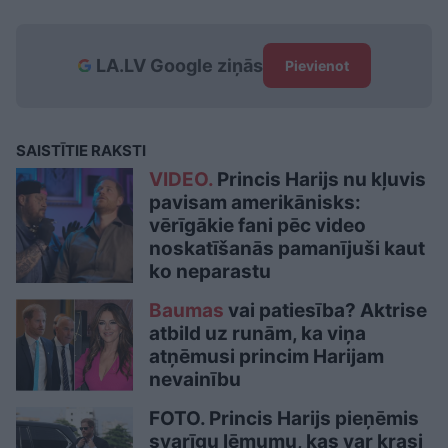
LA.LV Google ziņās
Pievienot
SAISTĪTIE RAKSTI
VIDEO.
Princis Harijs nu kļuvis
pavisam amerikānisks:
vērīgākie fani pēc video
noskatīšanās pamanījuši kaut
ko neparastu
Baumas
vai patiesība? Aktrise
atbild uz runām, ka viņa
atņēmusi princim Harijam
nevainību
FOTO. Princis Harijs pieņēmis
svarīgu lēmumu, kas var krasi