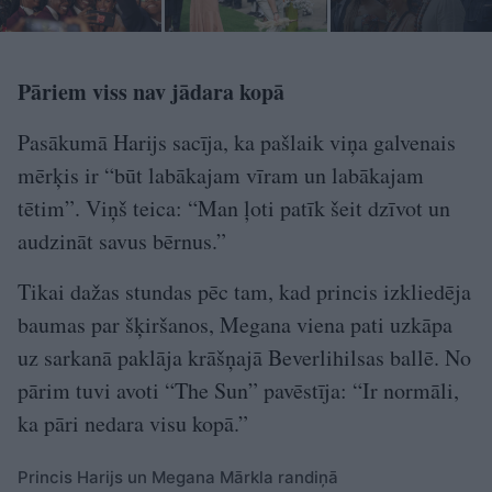
Pāriem viss nav jādara kopā
Pasākumā Harijs sacīja, ka pašlaik viņa galvenais
mērķis ir “būt labākajam vīram un labākajam
tētim”. Viņš teica: “Man ļoti patīk šeit dzīvot un
audzināt savus bērnus.”
Tikai dažas stundas pēc tam, kad princis izkliedēja
baumas par šķiršanos, Megana viena pati uzkāpa
uz sarkanā paklāja krāšņajā Beverlihilsas ballē. No
pārim tuvi avoti “The Sun” pavēstīja: “Ir normāli,
ka pāri nedara visu kopā.”
Princis Harijs un Megana Mārkla randiņā