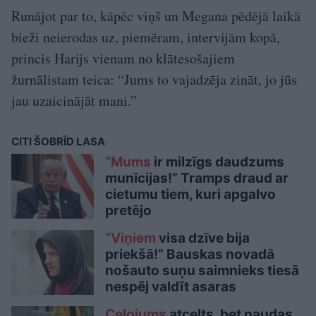
Runājot par to, kāpēc viņš un Megana pēdējā laikā
bieži neierodas uz, piemēram, intervijām kopā,
princis Harijs vienam no klātesošajiem
žurnālistam teica: “Jums to vajadzēja zināt, jo jūs
jau uzaicinājāt mani.”
CITI ŠOBRĪD LASA
“Mums
ir milzīgs daudzums
munīcijas!” Tramps draud ar
cietumu tiem, kuri apgalvo
pretējo
“Viņiem
visa dzīve bija
priekšā!” Bauskas novadā
nošauto suņu saimnieks tiesā
nespēj valdīt asaras
Ceļojums
atcelts, bet naudas