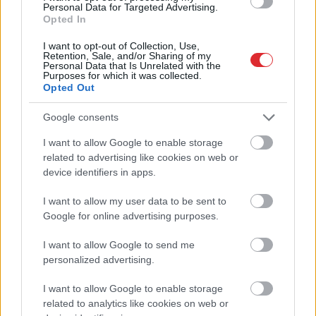
Personal Data for Targeted Advertising.
Vai
darbs no 9.00 līdz 17.00 jūs tracina?
Opted In
Numerologi izceļ četrus dzimšanas
datumus, kuru īpašniekiem brīvība ir īpaši
I want to opt-out of Collection, Use,
Retention, Sale, and/or Sharing of my
svarīga
Personal Data that Is Unrelated with the
Purposes for which it was collected.
Opted Out
Cilvēkus
aizrāvis ātrs IQ tests: tas liks
izkustināt smadzenes, lai pārbaudītu tavu
Google consents
erudīciju
I want to allow Google to enable storage
Atcelt
Ziņot
related to advertising like cookies on web or
Dzer
un tievē? Nosauktas 9 tējas, kas
device identifiers in apps.
palīdzēs atbrīvoties no liekā svara
I want to allow my user data to be sent to
Lasīt citas ziņas
Google for online advertising purposes.
I want to allow Google to send me
personalized advertising.
I want to allow Google to enable storage
related to analytics like cookies on web or