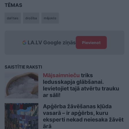
TĒMAS
dalītais
drošība
mājoklis
LA.LV Google ziņās
Pievienot
SAISTĪTIE RAKSTI
Mājsaimnieču
triks
ledusskapja glābšanai.
Ievietojiet tajā atvērtu trauku
ar sāli!
Apģērba žāvēšanas kļūda
vasarā – ir apģērbs, kuru
eksperti nekad neiesaka žāvēt
ārā