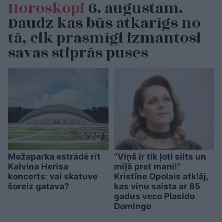
Horoskopi
6. augustam.
Daudz kas būs atkarīgs no
tā, cik prasmīgi izmantosi
savas stiprās puses
Mežaparka estrādē rīt
“Viņš ir tik ļoti silts un
Kalvina Herisa
mīļš pret mani!”
koncerts: vai skatuve
Kristīne Opolais atklāj,
šoreiz gatava?
kas viņu saista ar 85
gadus veco Plasido
Domingo