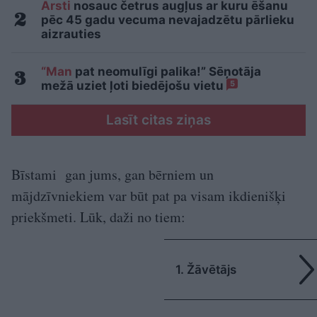
Ārsti
nosauc četrus augļus ar kuru ēšanu
pēc 45 gadu vecuma nevajadzētu pārlieku
aizrauties
“Man
pat neomulīgi palika!” Sēņotāja
mežā uziet ļoti biedējošu vietu
5
Lasīt citas ziņas
Bīstami gan jums, gan bērniem un
mājdzīvniekiem var būt pat pa visam ikdienišķi
priekšmeti. Lūk, daži no tiem:
1. Žāvētājs