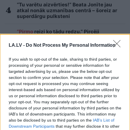
“Tu varētu aizvērties!” Beata Jonīte jau
atkal nonāk uzmanības centrā – šoreiz ar
superdārgu pulksteni
“Pirmo
reizi ko tādu redzu.” Pircēji
sajūsmā par veikalā novēroto
jaunieviesumu
LA.LV -
Do Not Process My Personal Information
Lasīt citas ziņas
If you wish to opt-out of the sale, sharing to third parties, or
processing of your personal or sensitive information for
targeted advertising by us, please use the below opt-out
section to confirm your selection. Please note that after your
opt-out request is processed you may continue seeing
interest-based ads based on personal information utilized by
us or personal information disclosed to third parties prior to
your opt-out. You may separately opt-out of the further
disclosure of your personal information by third parties on the
IAB’s list of downstream participants. This information may
“Tu varētu aizvērties!”
3
zodiaka zīmes šajā
also be disclosed by us to third parties on the
IAB’s List of
Beata Jonīte jau atkal
nedēļas nogalē kārtīgi
Downstream Participants
that may further disclose it to other