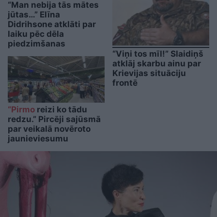
“Man nebija tās mātes
jūtas…” Elīna
Didrihsone atklāti par
laiku pēc dēla
piedzimšanas
“Viņi tos mīl!” Slaidiņš
atklāj skarbu ainu par
Krievijas situāciju
frontē
“Pirmo
reizi ko tādu
redzu.” Pircēji sajūsmā
par veikalā novēroto
jaunieviesumu