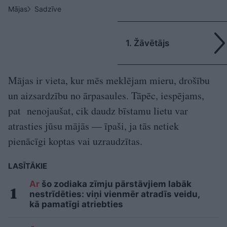
Mājas
Sadzīve
1. Žāvētājs
Mājas ir vieta, kur mēs meklējam mieru, drošību
un aizsardzību no ārpasaules. Tāpēc, iespējams,
pat nenojaušat, cik daudz bīstamu lietu var
atrasties jūsu mājās — īpaši, ja tās netiek
pienācīgi koptas vai uzraudzītas.
LASĪTĀKIE
Ar
šo zodiaka zīmju pārstāvjiem labāk
nestrīdēties: viņi vienmēr atradīs veidu,
kā pamatīgi atriebties