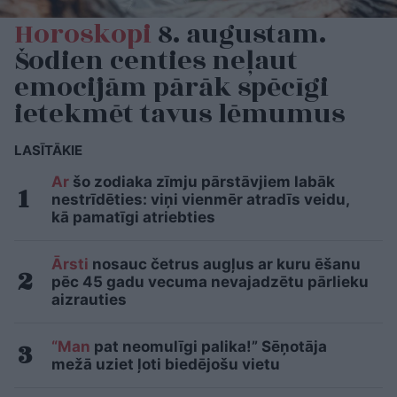
Horoskopi
8. augustam.
Šodien centies neļaut
emocijām pārāk spēcīgi
ietekmēt tavus lēmumus
LASĪTĀKIE
Ar
šo zodiaka zīmju pārstāvjiem labāk
nestrīdēties: viņi vienmēr atradīs veidu,
kā pamatīgi atriebties
Ārsti
nosauc četrus augļus ar kuru ēšanu
pēc 45 gadu vecuma nevajadzētu pārlieku
aizrauties
“Man
pat neomulīgi palika!” Sēņotāja
mežā uziet ļoti biedējošu vietu