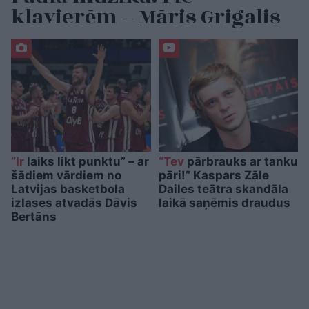
klavierēm – Māris Grigalis
“Ir
laiks likt punktu” – ar
“Tev
pārbrauks ar tanku
šādiem vārdiem no
pāri!” Kaspars Zāle
Latvijas basketbola
Dailes teātra skandāla
izlases atvadās Dāvis
laikā saņēmis draudus
Bertāns