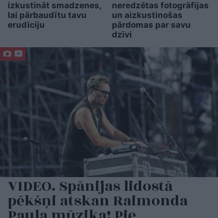
izkustināt smadzenes,
neredzētas fotogrāfijas
lai pārbaudītu tavu
un aizkustinošas
erudīciju
pārdomas par savu
dzīvi
VIDEO. Spānijas lidostā
pēkšņi atskan Raimonda
Paula mūzika! Pie