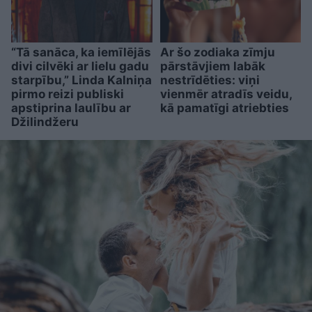
“Tā sanāca, ka iemīlējās
Ar šo zodiaka zīmju
divi cilvēki ar lielu gadu
pārstāvjiem labāk
starpību,” Linda Kalniņa
nestrīdēties: viņi
pirmo reizi publiski
vienmēr atradīs veidu,
apstiprina laulību ar
kā pamatīgi atriebties
Džilindžeru