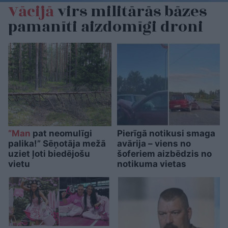
Vācijā
virs militārās bāzes
pamanīti aizdomīgi droni
“Man
pat neomulīgi
Pierīgā notikusi smaga
palika!” Sēņotāja mežā
avārija – viens no
uziet ļoti biedējošu
šoferiem aizbēdzis no
vietu
notikuma vietas