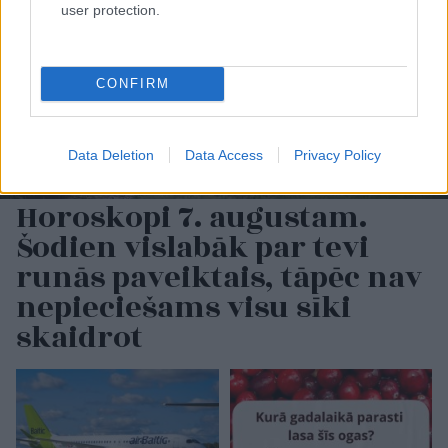
user protection.
CONFIRM
Data Deletion
Data Access
Privacy Policy
Horoskopi 7. augustam.
Šodien vislabāk par tevi
runās paveiktais, tāpēc nav
nepieciešams visu sīki
skaidrot