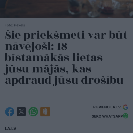
Foto: Pexels
Šie priekšmeti var būt
nāvējoši: 18
bīstamākās lietas
jūsu mājās, kas
apdraud jūsu drošību
PIEVIENO LA.LV
SEKO WHATSAPP
LA.LV