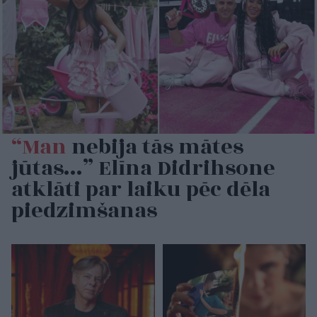
“Man
nebija tās mātes
jūtas…” Elīna Didrihsone
atklāti par laiku pēc dēla
piedzimšanas