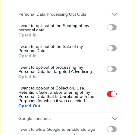
nonāk uzmanības
“nodos uguņus”, bet
third parties.
centrā – šoreiz ar
vienai – labāk palikt
Please note that this website/app uses one or more Google
superdārgu pulksteni
mājās
Personal Data Processing Opt Outs
services and may gather and store information including but
not limited to your visit or usage behaviour. You may click to
I want to opt-out of the Sharing of my
personal data.
grant or deny consent to Google and its third-party tags to
Opted In
use your data for below specified purposes in below Google
consent section.
I want to opt-out of the Sale of my
Personal Data.
Opted In
I want to opt-out of processing my
Personal Data for Targeted Advertising.
Opted In
I want to opt-out of Collection, Use,
Retention, Sale, and/or Sharing of my
Personal Data that Is Unrelated with the
Purposes for which it was collected.
Opted Out
“Tā var ākstīties savā
virtuvē, nevis uz skatuves!”
Google consents
Elita Mīlgrāve ļāvusies
I want to allow Google to enable storage
Atcelt
Ziņot