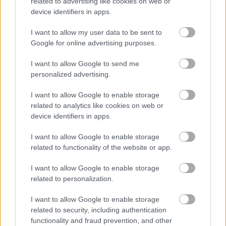
negaidīti erotiskai skatuves
related to advertising like cookies on web or
device identifiers in apps.
deja ar Eirovīzijas zvaigzni
I want to allow my user data to be sent to
Google for online advertising purposes.
I want to allow Google to send me
personalized advertising.
I want to allow Google to enable storage
related to analytics like cookies on web or
device identifiers in apps.
Vai
darbs no 9.00 līdz
“Es neesmu muļķe!”
I want to allow Google to enable storage
17.00 jūs tracina?
Elīna Didrihsone atklāj,
related to functionality of the website or app.
Numerologi izceļ četrus
kā iemācījusies
dzimšanas datumus,
sadzīvot ar visu, kas
I want to allow Google to enable storage
kuru īpašniekiem
par viņu tiek runāts
brīvība ir īpaši svarīga
related to personalization.
I want to allow Google to enable storage
related to security, including authentication
functionality and fraud prevention, and other