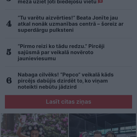
mežā uziet ļoti biedējošu vietu
5
“Tu varētu aizvērties!” Beata Jonīte jau
atkal nonāk uzmanības centrā – šoreiz ar
superdārgu pulksteni
“Pirmo reizi ko tādu redzu.” Pircēji
sajūsmā par veikalā novēroto
jaunieviesumu
Nabaga cilvēks! “Pepco” veikalā kāds
pircējs dabūjis dzirdēt to, ko viņam
noteikti nebūtu jādzird
Lasīt citas ziņas