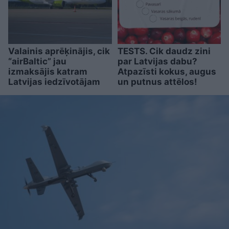
Valainis aprēķinājis, cik
TESTS. Cik daudz zini
“airBaltic” jau
par Latvijas dabu?
izmaksājis katram
Atpazīsti kokus, augus
Latvijas iedzīvotājam
un putnus attēlos!