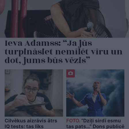
Ieva Adamss: “Ja jūs
turpināsiet nemīlēt vīru un
dot, jums būs vēzis”
Cilvēkus aizrāvis ātrs
FOTO.
“Dziļi sirdī esmu
IQ tests: tas liks
tas pats…” Dons publicē