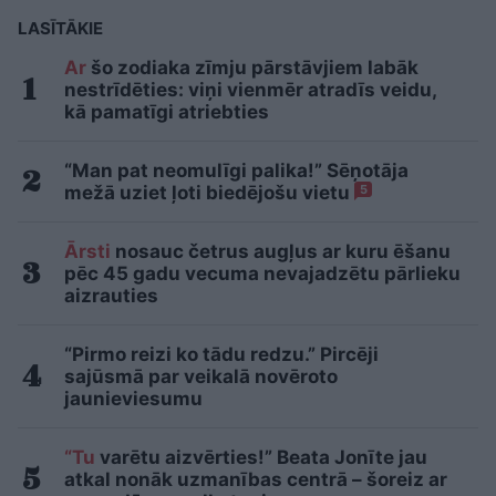
LASĪTĀKIE
Ar
šo zodiaka zīmju pārstāvjiem labāk
nestrīdēties: viņi vienmēr atradīs veidu,
kā pamatīgi atriebties
“Man pat neomulīgi palika!” Sēņotāja
mežā uziet ļoti biedējošu vietu
5
Ārsti
nosauc četrus augļus ar kuru ēšanu
pēc 45 gadu vecuma nevajadzētu pārlieku
aizrauties
“Pirmo reizi ko tādu redzu.” Pircēji
sajūsmā par veikalā novēroto
jaunieviesumu
“Tu
varētu aizvērties!” Beata Jonīte jau
atkal nonāk uzmanības centrā – šoreiz ar