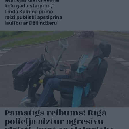
iemīlējās divi cilvēki ar
lielu gadu starpību,”
Linda Kalniņa pirmo
reizi publiski apstiprina
laulību ar Džilindžeru
Pamatīgs reibums! Rīgā
policija aiztur agresīvu