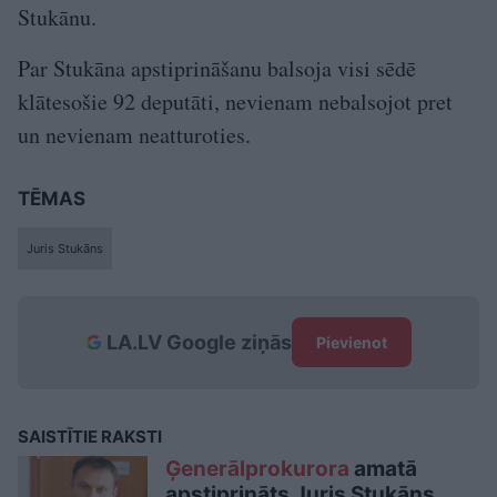
Stukānu.
Par Stukāna apstiprināšanu balsoja visi sēdē
klātesošie 92 deputāti, nevienam nebalsojot pret
un nevienam neatturoties.
TĒMAS
Juris Stukāns
LA.LV Google ziņās
Pievienot
SAISTĪTIE RAKSTI
Ģenerālprokurora
amatā
apstiprināts Juris Stukāns