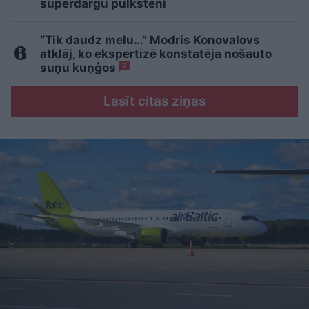
superdārgu pulksteni
“Tik daudz melu…” Modris Konovalovs
atklāj, ko ekspertīzē konstatēja nošauto
suņu kuņģos
2
Lasīt citas ziņas