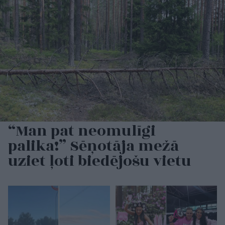
“Man pat neomulīgi
palika!” Sēņotāja mežā
uziet ļoti biedējošu vietu