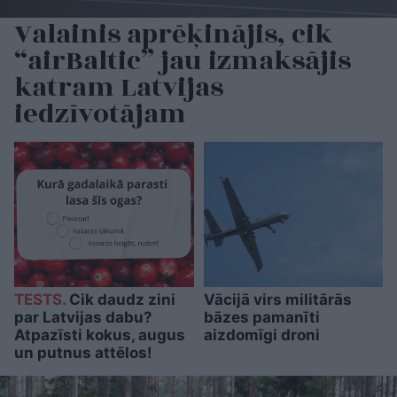
Valainis aprēķinājis, cik
“airBaltic” jau izmaksājis
katram Latvijas
iedzīvotājam
TESTS.
Cik daudz zini
Vācijā virs militārās
par Latvijas dabu?
bāzes pamanīti
Atpazīsti kokus, augus
aizdomīgi droni
un putnus attēlos!