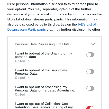
us or personal information disclosed to third parties prior to
“Pirmo
reizi ko tādu
your opt-out. You may separately opt-out of the further
redzu.” Pircēji sajūsmā par
disclosure of your personal information by third parties on the
IAB’s list of downstream participants. This information may
veikalā novēroto
also be disclosed by us to third parties on the
IAB’s List of
jaunieviesumu
Downstream Participants
that may further disclose it to other
third parties.
Please note that this website/app uses one or more Google
Personal Data Processing Opt Outs
services and may gather and store information including but
not limited to your visit or usage behaviour. You may click to
I want to opt-out of the Sharing of my
personal data.
grant or deny consent to Google and its third-party tags to
Opted In
use your data for below specified purposes in below Google
consent section.
I want to opt-out of the Sale of my
Personal Data.
Opted In
“Viņi tos mīl!” Slaidiņš
Ar
šo zodiaka zīmju
I want to opt-out of processing my
atklāj skarbu ainu par
pārstāvjiem labāk
Personal Data for Targeted Advertising.
Krievijas situāciju
nestrīdēties: viņi
Opted In
frontē
vienmēr atradīs veidu,
kā pamatīgi atriebties
I want to opt-out of Collection, Use,
Retention, Sale, and/or Sharing of my