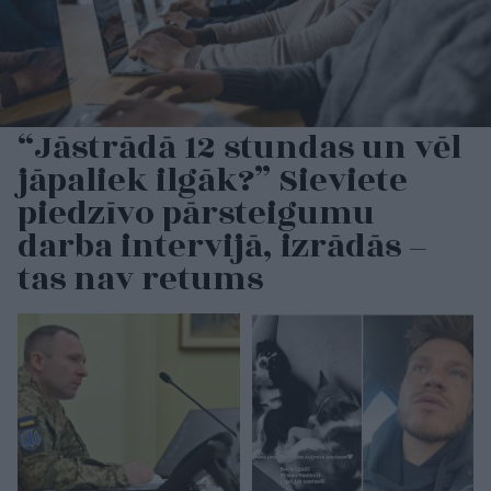
“Jāstrādā 12 stundas un vēl
jāpaliek ilgāk?” Sieviete
piedzīvo pārsteigumu
darba intervijā, izrādās –
tas nav retums