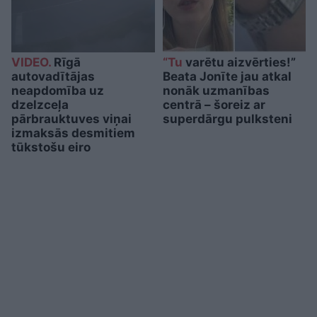
VIDEO.
Rīgā
“Tu
varētu aizvērties!”
autovadītājas
Beata Jonīte jau atkal
neapdomība uz
nonāk uzmanības
dzelzceļa
centrā – šoreiz ar
pārbrauktuves viņai
superdārgu pulksteni
izmaksās desmitiem
tūkstošu eiro