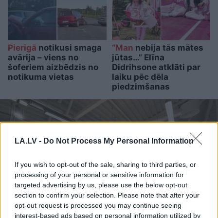
Pierīgā
notikusi smaga
“Man
nebija tās mātes
avārija – viens no
jūtas…” Elīna
šoferiem aizbēdzis no
Didrihsone atklāti par
notikuma vietas
laiku pēc dēla
piedzimšanas
LA.LV -
Do Not Process My Personal Information
If you wish to opt-out of the sale, sharing to third parties, or
processing of your personal or sensitive information for
targeted advertising by us, please use the below opt-out
section to confirm your selection. Please note that after your
opt-out request is processed you may continue seeing
interest-based ads based on personal information utilized by