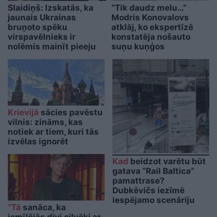
Slaidiņš: Izskatās, ka
“Tik daudz melu…”
jaunais Ukrainas
Modris Konovalovs
bruņoto spēku
atklāj, ko ekspertīzē
virspavēlnieks ir
konstatēja nošauto
nolēmis mainīt pieeju
suņu kuņģos
Krievijā
sācies pavēstu
vilnis: zināms, kas
notiek ar tiem, kuri tās
izvēlas ignorēt
Kad
beidzot varētu būt
gatava “Rail Baltica”
pamattrase?
Dubkēvičs iezīmē
iespējamo scenāriju
“Tā
sanāca, ka