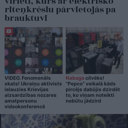
vīrieti, kurš ar elektrisko
riteņkrēslu pārvietojās pa
brauktuvi
VIDEO. Fenomenāls
Nabaga
cilvēks!
skats! Ukraiņu aktīvists
“Pepco” veikalā kāds
ielauzies Krievijas
pircējs dabūjis dzirdēt
aizsardzības nozares
to, ko viņam noteikti
amatpersonu
nebūtu jādzird
videokonferencē