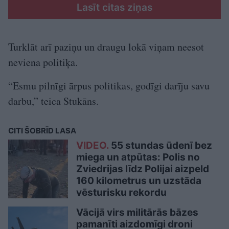
Lasīt citas ziņas
Turklāt arī paziņu un draugu lokā viņam neesot
neviena politiķa.
“Esmu pilnīgi ārpus politikas, godīgi darīju savu
darbu,” teica Stukāns.
CITI ŠOBRĪD LASA
VIDEO.
55 stundas ūdenī bez
miega un atpūtas: Polis no
Zviedrijas līdz Polijai aizpeld
160 kilometrus un uzstāda
vēsturisku rekordu
Vācijā virs militārās bāzes
pamanīti aizdomīgi droni