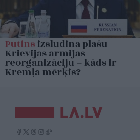
Putins
izsludina plašu
Krievijas armijas
reorganizāciju – kāds ir
Kremļa mērķis?