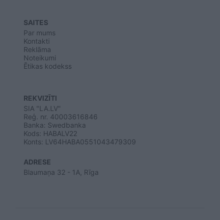
SAITES
Par mums
Kontakti
Reklāma
Noteikumi
Ētikas kodekss
REKVIZĪTI
SIA "LA.LV"
Reģ. nr. 40003616846
Banka: Swedbanka
Kods: HABALV22
Konts: LV64HABA0551043479309
ADRESE
Blaumaņa 32 - 1A, Rīga