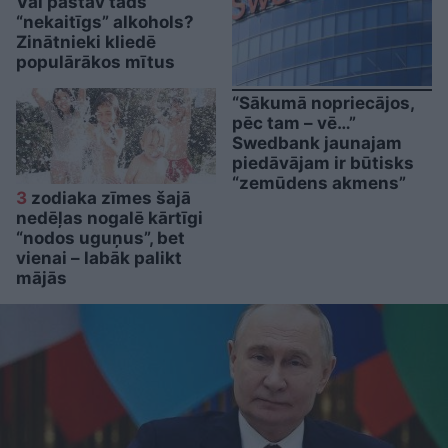
Vai pastāv tāds
“nekaitīgs” alkohols?
Zinātnieki kliedē
populārākos mītus
“Sākumā nopriecājos,
pēc tam – vē…”
Swedbank jaunajam
piedāvājam ir būtisks
“zemūdens akmens”
3
zodiaka zīmes šajā
nedēļas nogalē kārtīgi
“nodos uguņus”, bet
vienai – labāk palikt
mājās