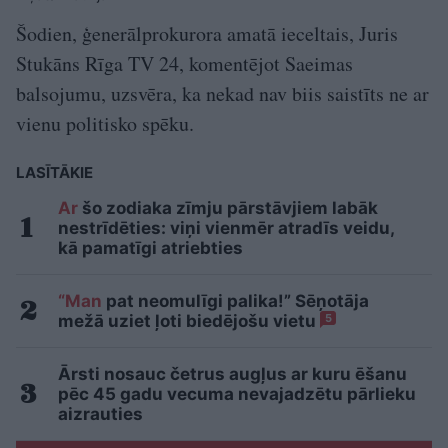
Šodien, ģenerālprokurora amatā ieceltais, Juris
Stukāns Rīga TV 24, komentējot Saeimas
balsojumu, uzsvēra, ka nekad nav biis saistīts ne ar
vienu politisko spēku.
LASĪTĀKIE
Ar
šo zodiaka zīmju pārstāvjiem labāk
nestrīdēties: viņi vienmēr atradīs veidu,
kā pamatīgi atriebties
“Man
pat neomulīgi palika!” Sēņotāja
mežā uziet ļoti biedējošu vietu
5
Ārsti nosauc četrus augļus ar kuru ēšanu
pēc 45 gadu vecuma nevajadzētu pārlieku
aizrauties