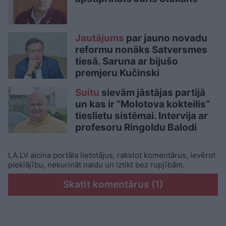
Jautājums
par jauno novadu
reformu nonāks Satversmes
tiesā. Saruna ar bijušo
premjeru Kučinski
Suitu
sievām jāstājas partijā
un kas ir “Molotova kokteilis”
tieslietu sistēmai. Intervija ar
profesoru Ringoldu Balodi
LA.LV aicina portāla lietotājus, rakstot komentārus, ievērot
pieklājību, nekurināt naidu un iztikt bez rupjībām.
Skatīt komentārus (1)