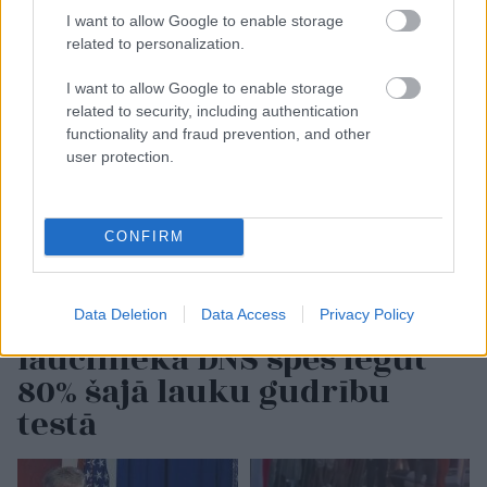
I want to allow Google to enable storage
related to personalization.
I want to allow Google to enable storage
related to security, including authentication
functionality and fraud prevention, and other
user protection.
CONFIRM
TESTS.
Tikai cilvēki ar
Data Deletion
Data Access
Privacy Policy
laucinieka DNS spēs iegūt
80% šajā lauku gudrību
testā