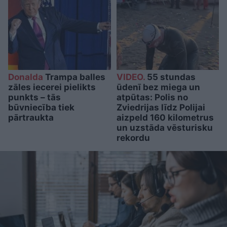
Donalda
Trampa balles
VIDEO.
55 stundas
zāles iecerei pielikts
ūdenī bez miega un
punkts – tās
atpūtas: Polis no
būvniecība tiek
Zviedrijas līdz Polijai
pārtraukta
aizpeld 160 kilometrus
un uzstāda vēsturisku
rekordu