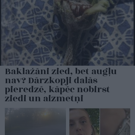
Baklažāni zied, bet augļu
nav? Dārzkopji dalās
pieredzē, kāpēc nobirst
ziedi un aizmetņi