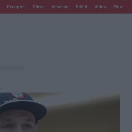
Receptes
Dārzs
Veselam
Stāsti
Video
Ziņo!
.