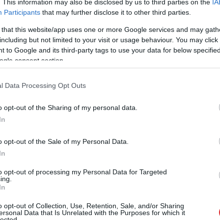
. This information may also be disclosed by us to third parties on the
IA
Participants
that may further disclose it to other third parties.
 that this website/app uses one or more Google services and may gath
including but not limited to your visit or usage behaviour. You may click 
 to Google and its third-party tags to use your data for below specifi
ogle consent section.
 meitiņa, viņš sievai dāvāja 100 rozes, otrās
a 200 rozes un šo tradīciju sportists turpināja arī
l Data Processing Opt Outs
jai dāvāja jau 300 rozes. Viesojoties sarunu šovā
o opt-out of the Sharing of my personal data.
tītājiem nonāca otrdienas vakarā, viena no šova
In
laidējošā rubrikā “Saki patiesību vai apēd
o opt-out of the Sale of my Personal Data.
katīvu jautājumu un vēlēsies noskaidrot, vai
In
u un kas viņu darītu laimīgāku – zelts olimpiādē vai
to opt-out of processing my Personal Data for Targeted
ing.
In
domā. “Dēls!” sacīja Mārtiņš un ne bez humora
o opt-out of Collection, Use, Retention, Sale, and/or Sharing
an esot mazāka nekā tikt pie dēla.
ersonal Data that Is Unrelated with the Purposes for which it
lected.