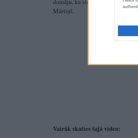
domāju, ka sieva negribēs braukt a
authenti
Mārtiņš.
Vairāk skaties šajā video: