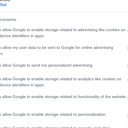
Out
Atcelt
Ziņot
consents
o allow Google to enable storage related to advertising like cookies on
evice identifiers in apps.
o allow my user data to be sent to Google for online advertising
s.
to allow Google to send me personalized advertising.
īgā
notikusi smaga
“Man nebija tās mātes
ija – viens no
jūtas…” Elīna
o allow Google to enable storage related to analytics like cookies on
riem aizbēdzis no
Didrihsone atklāti par
evice identifiers in apps.
kuma vietas
laiku pēc dēla
piedzimšanas
o allow Google to enable storage related to functionality of the website
ēs to izmēģināsim. Jo tagad, kad trīs bērni sēž
o allow Google to enable storage related to personalization.
t četri – tad jau vajag tādu
busiņveidīgo
. Un es
o allow Google to enable storage related to security, including