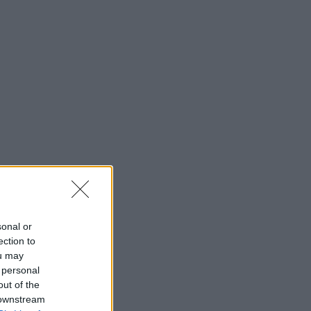
sonal or
ection to
ou may
 personal
out of the
 downstream