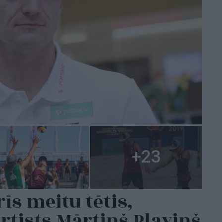
īs meitu tētis,
ortists Mārtiņš Pļaviņš