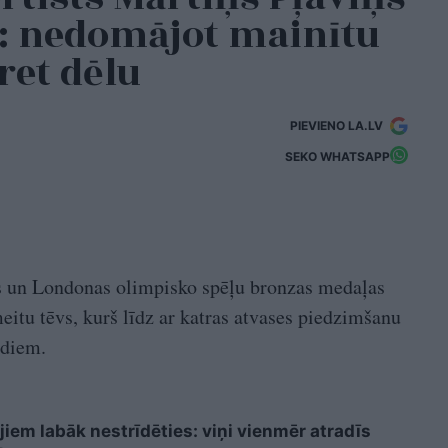
o: nedomājot mainītu
ret dēlu
PIEVIENO LA.LV
SEKO WHATSAPP
ts un Londonas olimpisko spēļu bronzas medaļas
 meitu tēvs, kurš līdz ar katras atvases piedzimšanu
ediem.
iem labāk nestrīdēties: viņi vienmēr atradīs