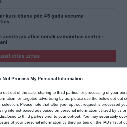
s
 ar kuru ēšanu pēc 45 gadu vecuma
ties
a Jonīte jau atkal nonāk uzmanības centrā –
eni
Lasīt citas ziņas
 Not Process My Personal Information
to opt-out of the sale, sharing to third parties, or processing of your per
formation for targeted advertising by us, please use the below opt-out s
r selection. Please note that after your opt-out request is processed y
eing interest-based ads based on personal information utilized by us or
disclosed to third parties prior to your opt-out. You may separately opt-
losure of your personal information by third parties on the IAB’s list of