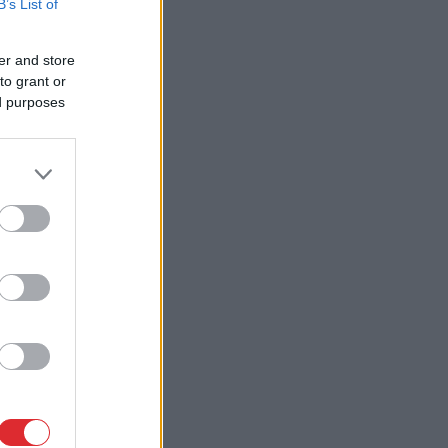
B’s List of
er and store
to grant or
ed purposes