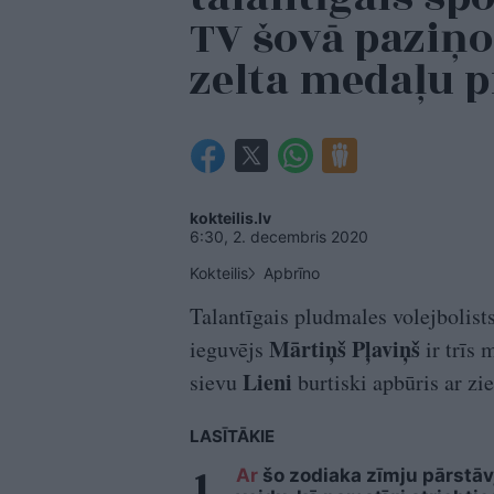
TV šovā paziņ
zelta medaļu p
kokteilis.lv
6:30, 2. decembris 2020
Kokteilis
Apbrīno
Talantīgais pludmales volejbolis
Mārtiņš Pļaviņš
ieguvējs
ir trīs
Lieni
sievu
burtiski apbūris ar zi
LASĪTĀKIE
Ar
šo zodiaka zīmju pārstāvj