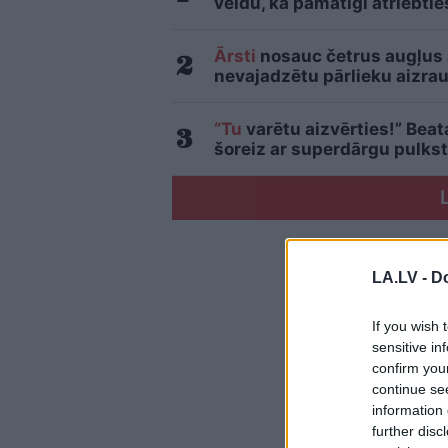
veidu, kā pamatīgi atriebtie
Ārsti
nosauc četrus augļus
nevajadzētu pārlieku aizrau
“Tu
varētu aizvērties!” Beat
šoreiz ar superdārgu pulkst
LA.LV -
Do
If you wish 
sensitive in
confirm you
continue se
information 
further disc