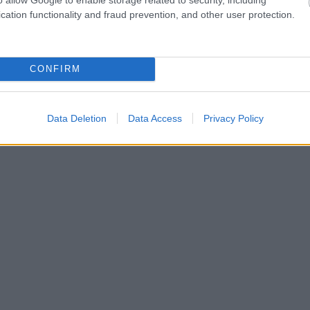
r busiņu,” – asprātīgi uz šo jautājumu atbildēja
cation functionality and fraud prevention, and other user protection.
CONFIRM
Data Deletion
Data Access
Privacy Policy