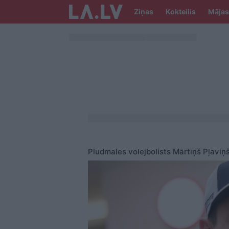
Ziņas
Kokteilis
Mājas
Pludmales volejbolists Mārtiņš Pļaviņš