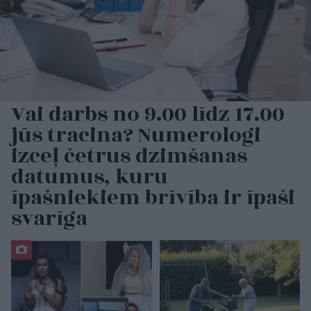
Vai darbs no 9.00 līdz 17.00
jūs tracina? Numerologi
izceļ četrus dzimšanas
datumus, kuru
īpašniekiem brīvība ir īpaši
svarīga