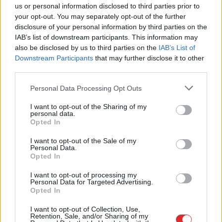
us or personal information disclosed to third parties prior to
your opt-out. You may separately opt-out of the further
disclosure of your personal information by third parties on the
IAB’s list of downstream participants. This information may
also be disclosed by us to third parties on the
IAB’s List of
Downstream Participants
that may further disclose it to other
third parties.
Nosaukts Eiropas
Please note that this website/app uses one or more Google
Personal Data Processing Opt Outs
spēcīgākais izlūkdienests,
services and may gather and store information including but
not limited to your visit or usage behaviour. You may click to
I want to opt-out of the Sharing of my
bet tas nav Ukrainai. Kurā
personal data.
grant or deny consent to Google and its third-party tags to
Opted In
vietā ir Latvija?
use your data for below specified purposes in below Google
consent section.
I want to opt-out of the Sale of my
Personal Data.
Opted In
I want to opt-out of processing my
Personal Data for Targeted Advertising.
Opted In
I want to opt-out of Collection, Use,
Retention, Sale, and/or Sharing of my