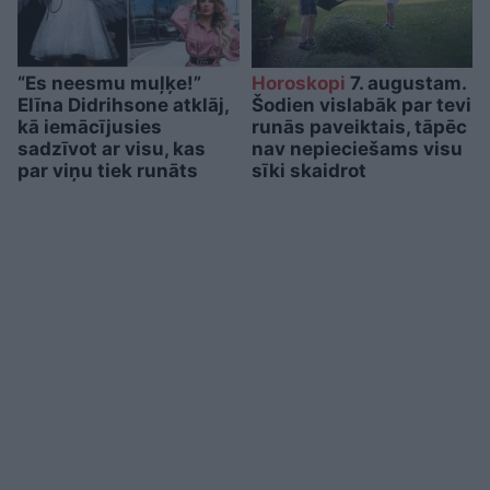
“Es neesmu muļķe!”
Horoskopi
7. augustam.
Elīna Didrihsone atklāj,
Šodien vislabāk par tevi
kā iemācījusies
runās paveiktais, tāpēc
sadzīvot ar visu, kas
nav nepieciešams visu
par viņu tiek runāts
sīki skaidrot