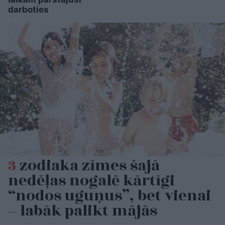
darboties
3
zodiaka zīmes šajā
nedēļas nogalē kārtīgi
“nodos uguņus”, bet vienai
– labāk palikt mājās