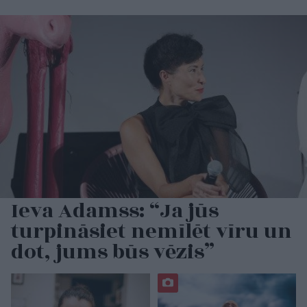
Ieva Adamss: “Ja jūs
turpināsiet nemīlēt vīru un
dot, jums būs vēzis”