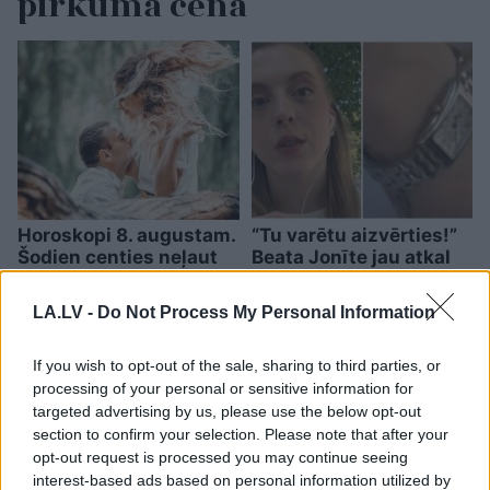
pirkuma cena
Horoskopi 8. augustam.
“Tu varētu aizvērties!”
Šodien centies neļaut
Beata Jonīte jau atkal
emocijām pārāk spēcīgi
nonāk uzmanības
ietekmēt tavus
centrā – šoreiz ar
LA.LV -
Do Not Process My Personal Information
lēmumus
superdārgu pulksteni
If you wish to opt-out of the sale, sharing to third parties, or
processing of your personal or sensitive information for
targeted advertising by us, please use the below opt-out
section to confirm your selection. Please note that after your
opt-out request is processed you may continue seeing
interest-based ads based on personal information utilized by