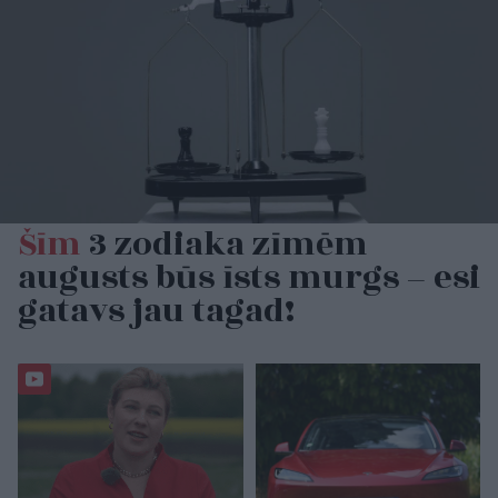
Šīm
3 zodiaka zīmēm
augusts būs īsts murgs – esi
gatavs jau tagad!