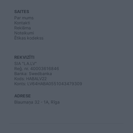
SAITES
Par mums
Kontakti
Reklāma
Noteikumi
Ētikas kodekss
REKVIZĪTI
SIA "LA.LV"
Reģ. nr. 40003616846
Banka: Swedbanka
Kods: HABALV22
Konts: LV64HABA0551043479309
ADRESE
Blaumaņa 32 - 1A, Rīga