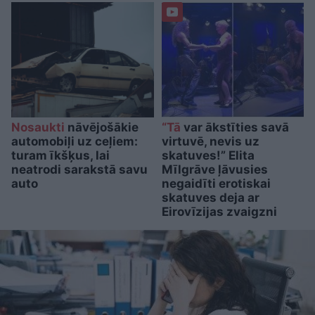
Nosaukti
nāvējošākie
“Tā
var ākstīties savā
automobiļi uz ceļiem:
virtuvē, nevis uz
turam īkšķus, lai
skatuves!” Elita
neatrodi sarakstā savu
Mīlgrāve ļāvusies
auto
negaidīti erotiskai
skatuves deja ar
Eirovīzijas zvaigzni