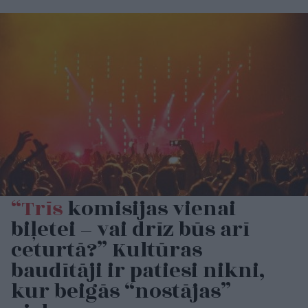
“Trīs
komisijas vienai
biļetei – vai drīz būs arī
ceturtā?” Kultūras
baudītāji ir patiesi nikni,
kur beigās “nostājas”