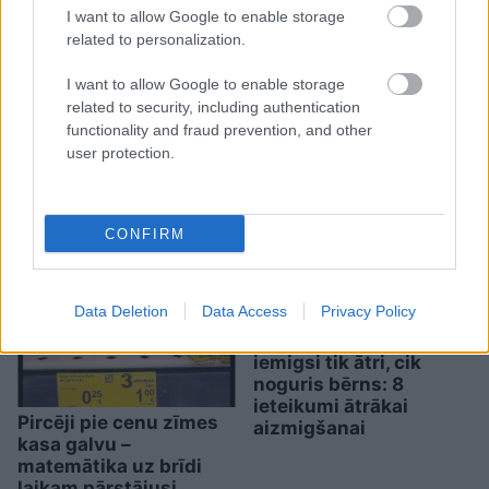
augusts būs īsts murgs – esi
I want to allow Google to enable storage
gatavs jau tagad!
related to personalization.
I want to allow Google to enable storage
related to security, including authentication
functionality and fraud prevention, and other
user protection.
Miris
rokmūzikas
pētnieks un mūzikas
CONFIRM
apskatnieks Klāss
Vāvere
Data Deletion
Data Access
Privacy Policy
Pamēģini šo pirms
gulētiešanas, un
iemigsi tik ātri, cik
noguris bērns: 8
ieteikumi ātrākai
Pircēji pie cenu zīmes
aizmigšanai
kasa galvu –
matemātika uz brīdi
laikam pārstājusi