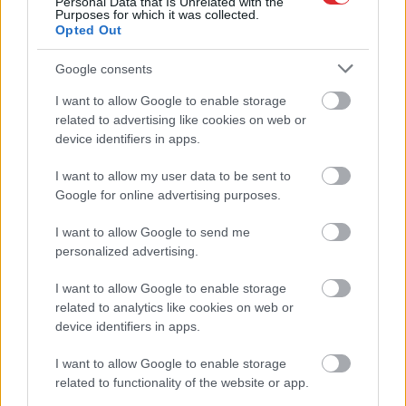
Personal Data that Is Unrelated with the
Purposes for which it was collected.
Miljoni
iztērēti, skats uz
“Tikai bagātie izmanto
Opted Out
Vecrīgu ir, bet cilvēku
sabiedrisko
nav – kaut kas ir greizi
transportu?” Ģimene
Google consents
ar jauno promenādi
gribēja pavizināties ar
vilcienu, bet biļešu
I want to allow Google to enable storage
Atcelt
Ziņot
cena lika pārdomāt
related to advertising like cookies on web or
device identifiers in apps.
I want to allow my user data to be sent to
Google for online advertising purposes.
I want to allow Google to send me
personalized advertising.
I want to allow Google to enable storage
related to analytics like cookies on web or
device identifiers in apps.
I want to allow Google to enable storage
related to functionality of the website or app.
Šīm 3 zodiaka zīmēm