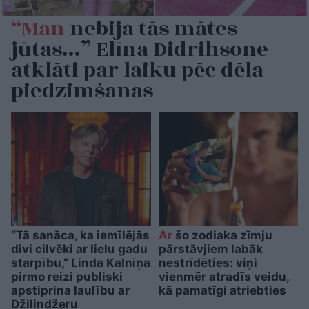
“Man
nebija tās mātes
jūtas…” Elīna Didrihsone
atklāti par laiku pēc dēla
piedzimšanas
“Tā sanāca, ka iemīlējās
Ar
šo zodiaka zīmju
divi cilvēki ar lielu gadu
pārstāvjiem labāk
starpību,” Linda Kalniņa
nestrīdēties: viņi
pirmo reizi publiski
vienmēr atradīs veidu,
apstiprina laulību ar
kā pamatīgi atriebties
Džilindžeru