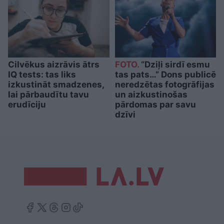
Cilvēkus aizrāvis ātrs
FOTO.
“Dziļi sirdī esmu
IQ tests: tas liks
tas pats…” Dons publicē
izkustināt smadzenes,
neredzētas fotogrāfijas
lai pārbaudītu tavu
un aizkustinošas
erudīciju
pārdomas par savu
dzīvi