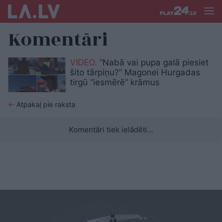
Komentāri
VIDEO.
“Nabā vai pupa galā piesiet
šito tārpiņu?” Magonei Hurgadas
tirgū “iesmērē” krāmus
←
Atpakaļ pie raksta
Komentāri tiek ielādēti...