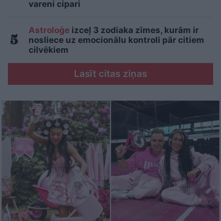
vareni cipari
Astroloģe
izceļ 3 zodiaka zīmes, kurām ir
nosliece uz emocionālu kontroli pār citiem
cilvēkiem
Lasīt citas ziņas