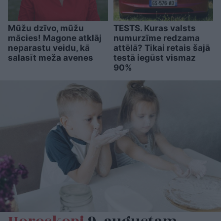
Mūžu dzīvo, mūžu
TESTS. Kuras valsts
mācies! Magone atklāj
numurzīme redzama
neparastu veidu, kā
attēlā? Tikai retais šajā
salasīt meža avenes
testā iegūst vismaz
90%