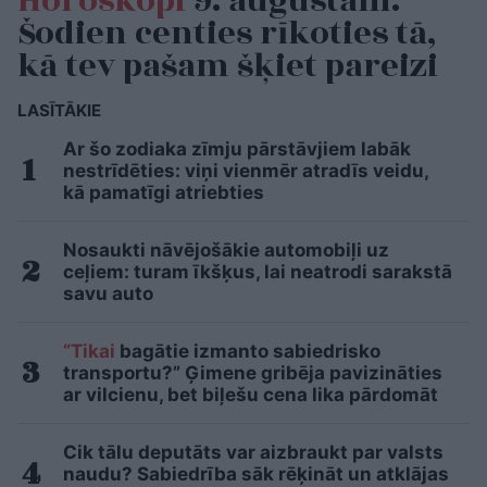
Horoskopi
9. augustam.
Šodien centies rīkoties tā,
kā tev pašam šķiet pareizi
LASĪTĀKIE
Ar šo zodiaka zīmju pārstāvjiem labāk
nestrīdēties: viņi vienmēr atradīs veidu,
kā pamatīgi atriebties
Nosaukti nāvējošākie automobiļi uz
ceļiem: turam īkšķus, lai neatrodi sarakstā
savu auto
“Tikai
bagātie izmanto sabiedrisko
transportu?” Ģimene gribēja pavizināties
ar vilcienu, bet biļešu cena lika pārdomāt
Cik tālu deputāts var aizbraukt par valsts
naudu? Sabiedrība sāk rēķināt un atklājas