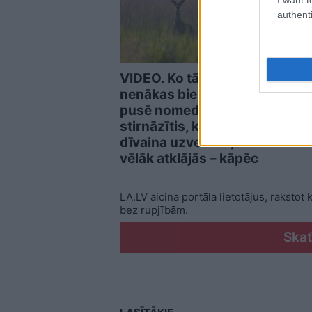
authenti
VIDEO. Ko tādu redzēt
VIDE
nenākas bieži… Saldus
neap
pusē nomedīts
Beza
stirnāzītis, kam bija ļoti
ceļa
dīvaina uzvedība, tikai
vēlāk atklājās – kāpēc
LA.LV aicina portāla lietotājus, rakstot
bez rupjībām.
Skat