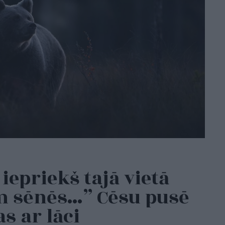
iepriekš tajā vietā
em sēnēs…” Cēsu pusē
as ar lāci