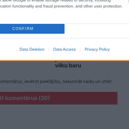
cation functionality and fraud prevention, and other user protection.
CONFIRM
O.
Prātam
VIDEO.
Pārsteidzoši
tverami!
kadri! Vides eksperts,
tbildīgi latvieši
apsekojot mežaudzes,
Data Deletion
Data Access
Privacy Policy
 malā baro lāčus
Madonas novadā aci
pret aci satiekas ar
vilku baru
 komentārus, ievērot pieklājību, nekurināt naidu un iztikt
īt komentārus (30)