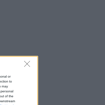
sonal or
ection to
ou may
 personal
out of the
 downstream