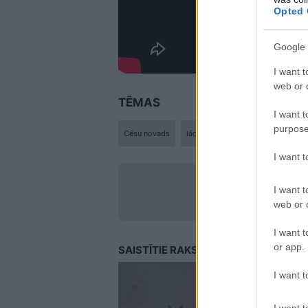
Opted 
Google 
I want t
web or d
TĒMAS
I want t
purpose
Cēsu novads
lācis
medibam.lv
meža zv
I want 
LA.LV Go
I want t
web or d
I want t
or app.
SAISTĪTIE RAKSTI
I want t
I want t