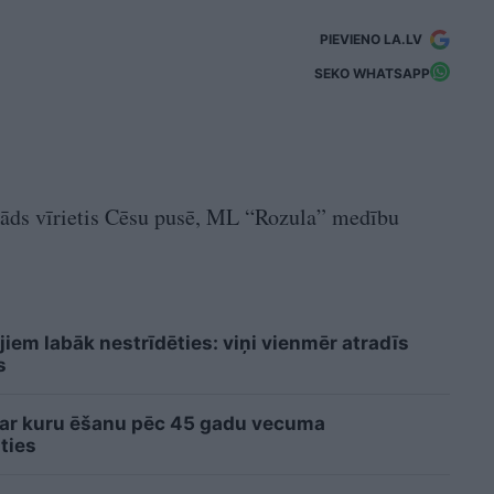
PIEVIENO LA.LV
SEKO WHATSAPP
kāds vīrietis Cēsu pusē, ML “Rozula” medību
jiem labāk nestrīdēties: viņi vienmēr atradīs
s
 ar kuru ēšanu pēc 45 gadu vecuma
ties