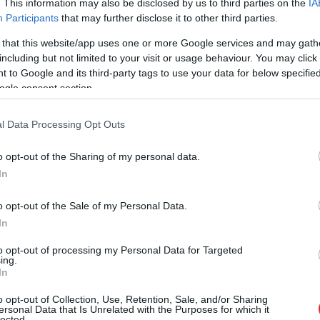
. This information may also be disclosed by us to third parties on the
IA
inu. Brīdī, kad vīrs braucis pakaļ, tad gan bijis
Participants
that may further disclose it to other third parties.
 sakot, tāda interesanta sajūta, nedēļu iepriekš
 that this website/app uses one or more Google services and may gath
including but not limited to your visit or usage behaviour. You may click 
 – komentārs no video autores kolēģa.
 to Google and its third-party tags to use your data for below specifi
ogle consent section.
l Data Processing Opt Outs
o opt-out of the Sharing of my personal data.
In
o opt-out of the Sale of my Personal Data.
In
to opt-out of processing my Personal Data for Targeted
ing.
In
o opt-out of Collection, Use, Retention, Sale, and/or Sharing
ersonal Data that Is Unrelated with the Purposes for which it
lected.