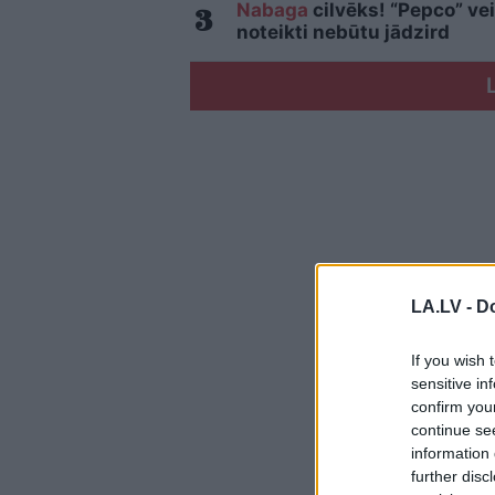
Nabaga
cilvēks! “Pepco” vei
noteikti nebūtu jādzird
LA.LV -
Do
If you wish 
sensitive in
confirm you
continue se
information 
further disc