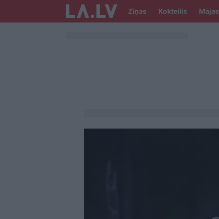
Ziņas
Kokteilis
Mājas