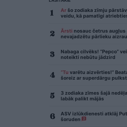
LASĪTĀKIE
Ar
šo zodiaka zīmju pārstāvj
veidu, kā pamatīgi atriebtie
Ārsti
nosauc četrus augļus
nevajadzētu pārlieku aizrau
Nabaga cilvēks! “Pepco” vei
noteikti nebūtu jādzird
“Tu
varētu aizvērties!” Beat
šoreiz ar superdārgu pulkst
3 zodiaka zīmes šajā nedēļa
labāk palikt mājās
ASV izlūkdienesti atklāj Pu
šoruden
2