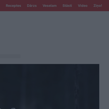
Receptes
Dārzs
Veselam
Stāsti
Video
Ziņo!