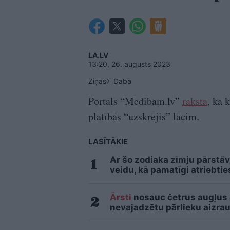
LA.LV
13:20, 26. augusts 2023
Ziņas
Dabā
Portāls “Medibam.lv”
raksta
, ka 
platībās “uzskrējis” lācim.
LASĪTĀKIE
Ar šo zodiaka zīmju pārstāv
veidu, kā pamatīgi atriebtie
Ārsti
nosauc četrus augļus
nevajadzētu pārlieku aizrau