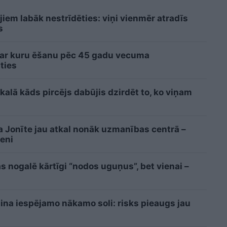
iem labāk nestrīdēties: viņi vienmēr atradīs
s
 ar kuru ēšanu pēc 45 gadu vecuma
ties
kalā kāds pircējs dabūjis dzirdēt to, ko viņam
a Jonīte jau atkal nonāk uzmanības centrā –
eni
s nogalē kārtīgi “nodos uguņus”, bet vienai –
tina iespējamo nākamo soli: risks pieaugs jau