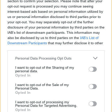
section to confirm your selection. Please note that after your
Eirovīzijas zvaigzni
opt-out request is processed you may continue seeing
interest-based ads based on personal information utilized by
us or personal information disclosed to third parties prior to
your opt-out. You may separately opt-out of the further
disclosure of your personal information by third parties on the
IAB’s list of downstream participants. This information may
also be disclosed by us to third parties on the
IAB’s List of
Downstream Participants
that may further disclose it to other
third parties.
Please note that this website/app uses one or more Google
Personal Data Processing Opt Outs
services and may gather and store information including but
not limited to your visit or usage behaviour. You may click to
I want to opt-out of the Sharing of my
personal data.
grant or deny consent to Google and its third-party tags to
Opted In
use your data for below specified purposes in below Google
Cik
tālu deputāts var
consent section.
I want to opt-out of the Sale of my
aizbraukt par valsts naudu?
Personal Data.
Opted In
Sabiedrība sāk rēķināt un
I want to opt-out of processing my
atklājas vareni cipari
Personal Data for Targeted Advertising.
Opted In