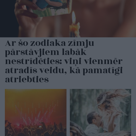
Ar šo zodiaka zīmju
pārstāvjiem labāk
nestrīdēties: viņi vienmēr
atradīs veidu, kā pamatīgi
atriebties