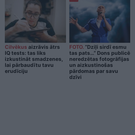
Cilvēkus
aizrāvis ātrs
FOTO.
“Dziļi sirdī esmu
IQ tests: tas liks
tas pats…” Dons publicē
izkustināt smadzenes,
neredzētas fotogrāfijas
lai pārbaudītu tavu
un aizkustinošas
erudīciju
pārdomas par savu
dzīvi