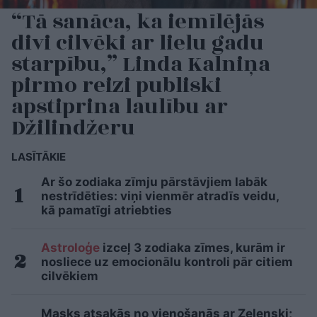
“Tā sanāca, ka iemīlējās
divi cilvēki ar lielu gadu
starpību,” Linda Kalniņa
pirmo reizi publiski
apstiprina laulību ar
Džilindžeru
LASĪTĀKIE
Ar šo zodiaka zīmju pārstāvjiem labāk
nestrīdēties: viņi vienmēr atradīs veidu,
kā pamatīgi atriebties
Astroloģe
izceļ 3 zodiaka zīmes, kurām ir
nosliece uz emocionālu kontroli pār citiem
cilvēkiem
Masks atsakās no vienošanās ar Zelenski;