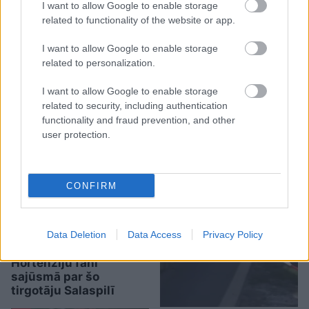
I want to allow Google to enable storage
related to functionality of the website or app.
I want to allow Google to enable storage
related to personalization.
TESTS.
Kuras valsts
I want to allow Google to enable storage
numurzīme redzama
related to security, including authentication
functionality and fraud prevention, and other
attēlā? Tikai retais šajā
user protection.
testā iegūst vismaz 90%
CONFIRM
Data Deletion
Data Access
Privacy Policy
“Man
arī tagad vajag!”
Hortenziju fani
sajūsmā par šo
tirgotāju Salaspilī