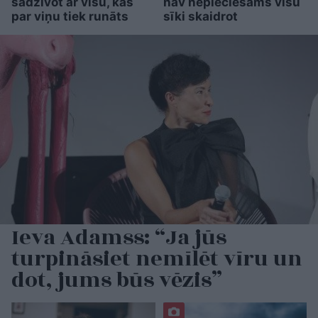
sadzīvot ar visu, kas
nav nepieciešams visu
par viņu tiek runāts
sīki skaidrot
Ieva Adamss: “Ja jūs
turpināsiet nemīlēt vīru un
dot, jums būs vēzis”