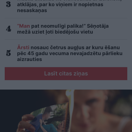
atklājas, par ko viņiem ir nopietnas
nesaskaņas
“Man
pat neomulīgi palika!” Sēņotāja
mežā uziet ļoti biedējošu vietu
Ārsti
nosauc četrus augļus ar kuru ēšanu
pēc 45 gadu vecuma nevajadzētu pārlieku
aizrauties
Lasīt citas ziņas