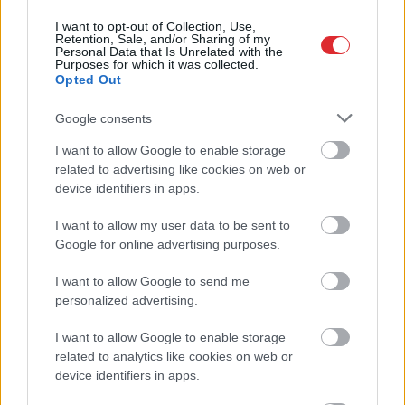
I want to opt-out of Collection, Use,
Retention, Sale, and/or Sharing of my
Personal Data that Is Unrelated with the
Purposes for which it was collected.
Opted Out
Google consents
I want to allow Google to enable storage
Atcelt
Ziņot
Latvijā bērnus dzemdē
Ukrainas debesis kļūst
related to advertising like cookies on web or
arvien vēlāk: dati atklāj,
arvien ievainojamākas.
device identifiers in apps.
cik gadu tagad ir
Jūlija statistika par
“vidējai” mammai
pārtvertajām raķetēm ir
I want to allow my user data to be sent to
galēji kritiska
Google for online advertising purposes.
I want to allow Google to send me
personalized advertising.
I want to allow Google to enable storage
related to analytics like cookies on web or
device identifiers in apps.