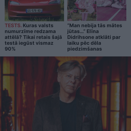
TESTS.
Kuras valsts
“Man nebija tās mātes
numurzīme redzama
jūtas…” Elīna
attēlā? Tikai retais šajā
Didrihsone atklāti par
testā iegūst vismaz
laiku pēc dēla
90%
piedzimšanas