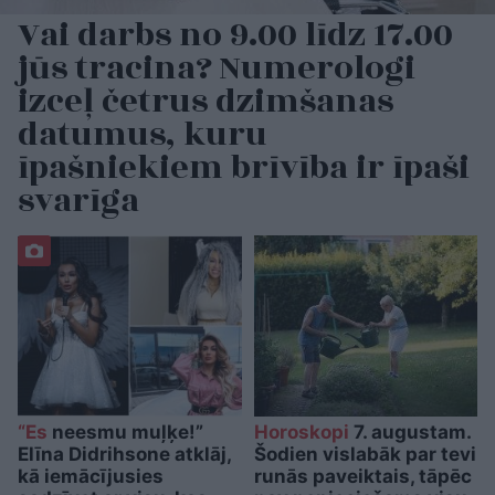
Vai darbs no 9.00 līdz 17.00
jūs tracina? Numerologi
izceļ četrus dzimšanas
datumus, kuru
īpašniekiem brīvība ir īpaši
svarīga
“Es
neesmu muļķe!”
Horoskopi
7. augustam.
Elīna Didrihsone atklāj,
Šodien vislabāk par tevi
kā iemācījusies
runās paveiktais, tāpēc