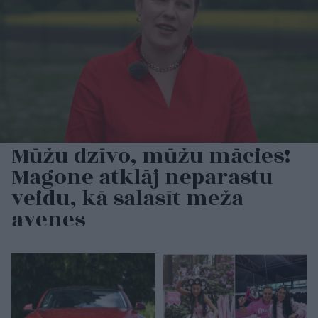
Mūžu dzīvo, mūžu mācies!
Magone atklāj neparastu
veidu, kā salasīt meža
avenes