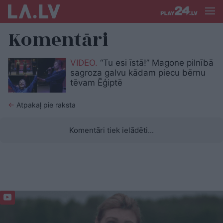
Komentāri
VIDEO.
“Tu esi īstā!” Magone pilnībā
sagroza galvu kādam piecu bērnu
tēvam Ēģiptē
←
Atpakaļ pie raksta
Komentāri tiek ielādēti...