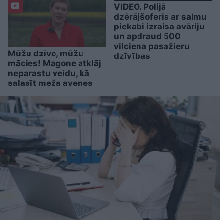
VIDEO. Polijā
dzērājšoferis ar salmu
piekabi izraisa avāriju
un apdraud 500
vilciena pasažieru
Mūžu dzīvo, mūžu
dzīvības
mācies! Magone atklāj
neparastu veidu, kā
salasīt meža avenes