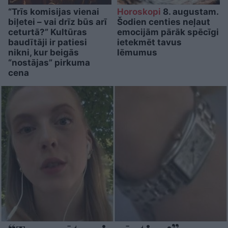
“Trīs komisijas vienai
Horoskopi
8. augustam.
biļetei – vai drīz būs arī
Šodien centies neļaut
ceturtā?” Kultūras
emocijām pārāk spēcīgi
baudītāji ir patiesi
ietekmēt tavus
nikni, kur beigās
lēmumus
“nostājas” pirkuma
cena