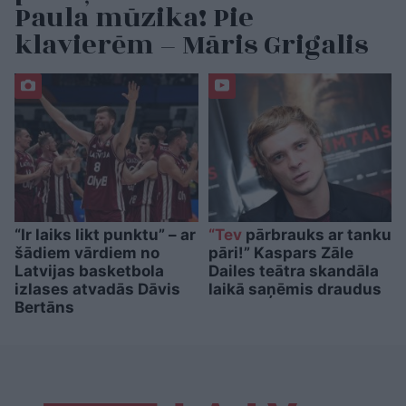
Paula mūzika! Pie
klavierēm – Māris Grigalis
“Ir laiks likt punktu” – ar
“Tev
pārbrauks ar tanku
šādiem vārdiem no
pāri!” Kaspars Zāle
Latvijas basketbola
Dailes teātra skandāla
izlases atvadās Dāvis
laikā saņēmis draudus
Bertāns