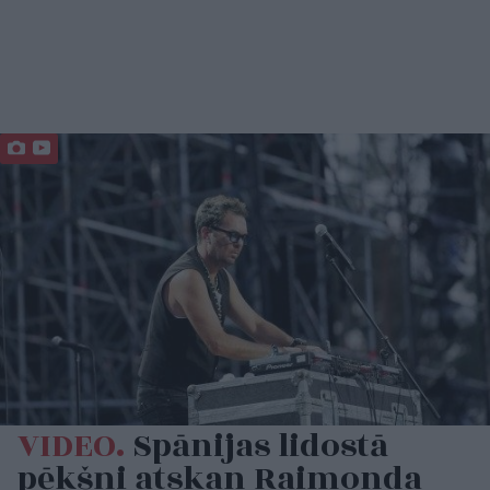
VIDEO.
Spānijas lidostā
pēkšņi atskan Raimonda