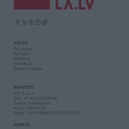
SAITES
Par mums
Kontakti
Reklāma
Noteikumi
Ētikas kodekss
REKVIZĪTI
SIA "LA.LV"
Reģ. nr. 40003616846
Banka: Swedbanka
Kods: HABALV22
Konts: LV64HABA0551043479309
ADRESE