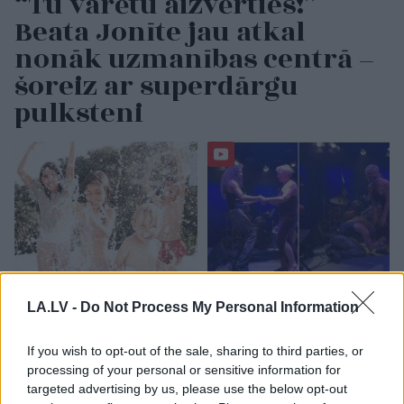
“Tu varētu aizvērties!”
Beata Jonīte jau atkal
nonāk uzmanības centrā –
šoreiz ar superdārgu
pulksteni
3
zodiaka zīmes šajā
“Tā
var ākstīties savā
LA.LV -
Do Not Process My Personal Information
nedēļas nogalē kārtīgi
virtuvē, nevis uz
“nodos uguņus”, bet
skatuves!” Elita
If you wish to opt-out of the sale, sharing to third parties, or
vienai – labāk palikt
Mīlgrāve ļāvusies
processing of your personal or sensitive information for
mājās
negaidīti erotiskai
targeted advertising by us, please use the below opt-out
skatuves deja ar