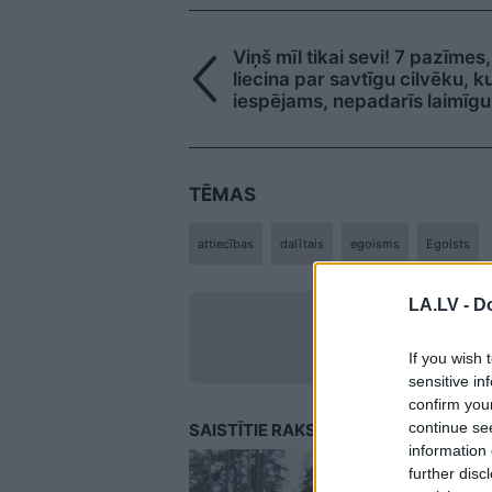
Viņš mīl tikai sevi! 7 pazīmes
liecina par savtīgu cilvēku, ku
iespējams, nepadarīs laimīgu
TĒMAS
attiecības
dalītais
egoisms
Egoists
LA.LV -
Do
LA.LV Go
If you wish 
sensitive in
confirm you
continue se
SAISTĪTIE RAKSTI
information 
further disc