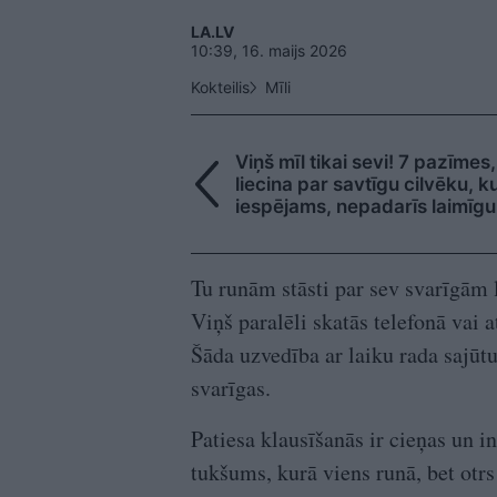
LA.LV
10:39, 16. maijs 2026
Kokteilis
Mīli
Viņš mīl tikai sevi! 7 pazīmes
liecina par savtīgu cilvēku, ku
iespējams, nepadarīs laimīgu
Tu runām stāsti par sev svarīgām 
Viņš paralēli skatās telefonā vai at
Šāda uzvedība ar laiku rada sajūt
svarīgas.
Patiesa klausīšanās ir cieņas un in
tukšums, kurā viens runā, bet otrs