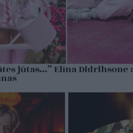
tes jūtas…” Elīna Didrihsone a
anas