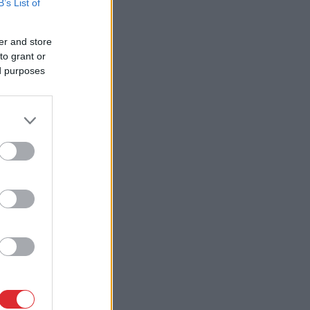
B’s List of
er and store
to grant or
ed purposes