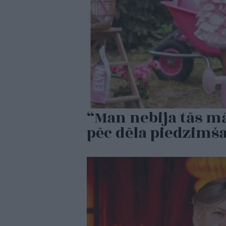
“Man nebija tās mā
pēc dēla piedzimš