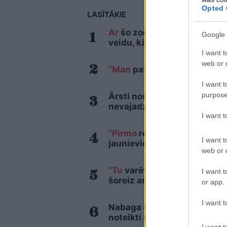
Opted 
LASĪTĀKIE
Ar
šo zodiaka zīmju pārstāvj
Google 
veidu, kā pamatīgi atriebtie
I want t
web or d
“Man
pat neomulīgi palika!”
I want t
purpose
Ārsti nosauc četrus augļus
nevajadzētu pārlieku aizrau
I want 
“Pirmo
reizi ko tādu redzu.”
I want t
jaunieviesumu
web or d
“Tu
varētu aizvērties!” Beat
I want t
šoreiz ar superdārgu pulkst
or app.
I want t
Nabaga cilvēks! “Pepco” vei
noteikti nebūtu jādzird
I want t