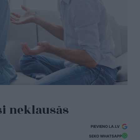
esi neklausās
PIEVIENO LA.LV
SEKO WHATSAPP