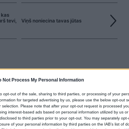
, kas
rš tevi,
Viņš noniecina tavas jūtas
 Not Process My Personal Information
ogle ziņās
Pievienot
to opt-out of the sale, sharing to third parties, or processing of your per
formation for targeted advertising by us, please use the below opt-out s
r selection. Please note that after your opt-out request is processed y
eing interest-based ads based on personal information utilized by us or
disclosed to third parties prior to your opt-out. You may separately opt-
losure of your personal information by third parties on the IAB’s list of