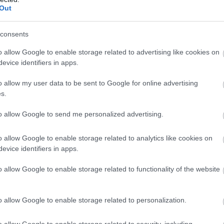
Out
Atcelt
Ziņot
iem labāk nestrīdēties: viņi vienmēr atradīs
consents
s
o allow Google to enable storage related to advertising like cookies on
evice identifiers in apps.
 Sēņotāja mežā uziet ļoti biedējošu vietu
5
o allow my user data to be sent to Google for online advertising
s.
 ar kuru ēšanu pēc 45 gadu vecuma
ties
to allow Google to send me personalized advertising.
 Pircēji sajūsmā par veikalā novēroto
o allow Google to enable storage related to analytics like cookies on
evice identifiers in apps.
a Jonīte jau atkal nonāk uzmanības centrā –
o allow Google to enable storage related to functionality of the website
eni
o allow Google to enable storage related to personalization.
kalā kāds pircējs dabūjis dzirdēt to, ko viņam
o allow Google to enable storage related to security, including