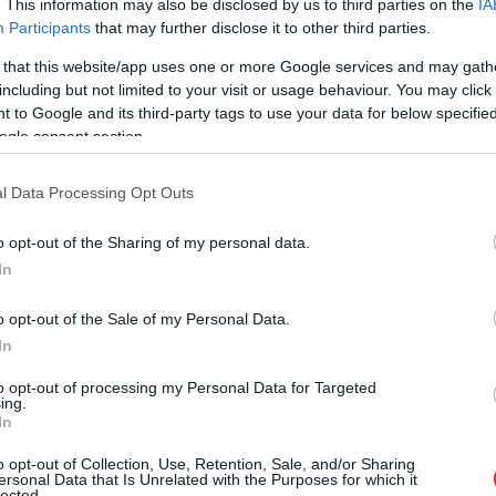
. This information may also be disclosed by us to third parties on the
IA
Participants
that may further disclose it to other third parties.
 that this website/app uses one or more Google services and may gath
including but not limited to your visit or usage behaviour. You may click 
 to Google and its third-party tags to use your data for below specifi
ogle consent section.
u vārdu jautājums,
Tavs
dvēseles
 pēc Hārvardas
radinieks! Pavisam
l Data Processing Opt Outs
ieku teiktā, uzreiz
vienkārši knifi, kā
bo attiecības
atpazīt, ka esi kopā ar
o opt-out of the Sharing of my personal data.
kādu, kurš ir “līdz
In
kaulam” savējais
o opt-out of the Sale of my Personal Data.
 komentārus, ievērot pieklājību, nekurināt naidu un iztikt
In
to opt-out of processing my Personal Data for Targeted
ing.
evieno komentāru
In
o opt-out of Collection, Use, Retention, Sale, and/or Sharing
ersonal Data that Is Unrelated with the Purposes for which it
lected.