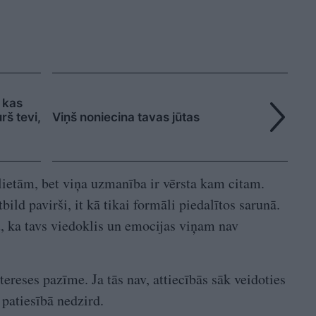
, kas
rš tevi,
Viņš noniecina tavas jūtas
lietām, bet viņa uzmanība ir vērsta kam citam.
bild pavirši, it kā tikai formāli piedalītos sarunā.
u, ka tavs viedoklis un emocijas viņam nav
tereses pazīme. Ja tās nav, attiecībās sāk veidoties
 patiesībā nedzird.