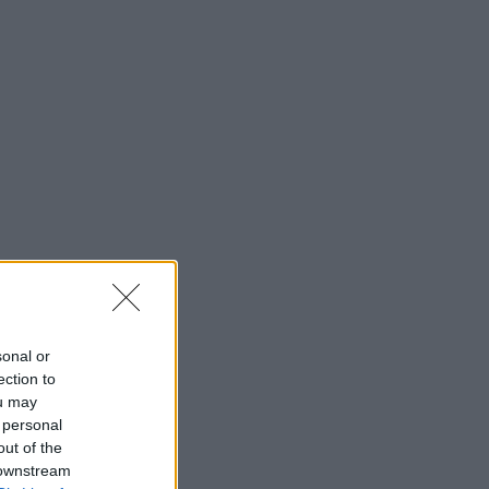
sonal or
ection to
ou may
 personal
out of the
 downstream