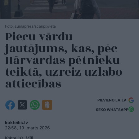
Foto: zumapress/scanpix/leta
Piecu vārdu
jautājums, kas, pēc
Hārvardas pētnieku
teiktā, uzreiz uzlabo
attiecības
PIEVIENO LA.LV
SEKO WHATSAPP
kokteilis.lv
22:58, 19. marts 2026
Kokteilis
Mīli