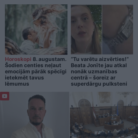
Horoskopi
8. augustam.
“Tu varētu aizvērties!”
Šodien centies neļaut
Beata Jonīte jau atkal
emocijām pārāk spēcīgi
nonāk uzmanības
ietekmēt tavus
centrā – šoreiz ar
lēmumus
superdārgu pulksteni