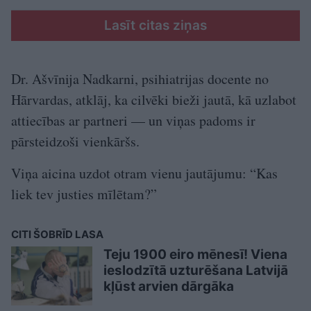
Lasīt citas ziņas
Dr. Ašvīnija Nadkarni, psihiatrijas docente no
Hārvardas, atklāj, ka cilvēki bieži jautā, kā uzlabot
attiecības ar partneri — un viņas padoms ir
pārsteidzoši vienkāršs.
Viņa aicina uzdot otram vienu jautājumu: “Kas
liek tev justies mīlētam?”
CITI ŠOBRĪD LASA
Teju 1900 eiro mēnesī! Viena
ieslodzītā uzturēšana Latvijā
kļūst arvien dārgāka