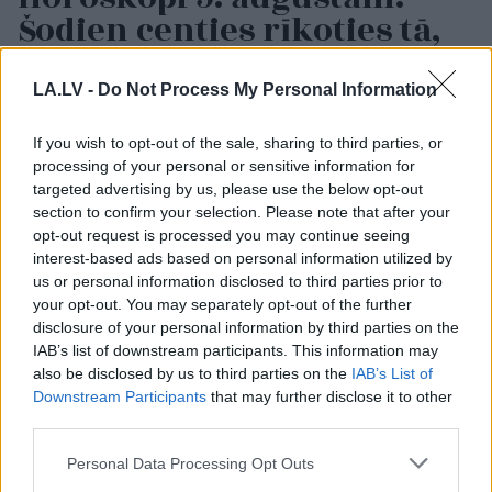
Šodien centies rīkoties tā,
kā tev pašam šķiet pareizi
LA.LV -
Do Not Process My Personal Information
LASĪTĀKIE
If you wish to opt-out of the sale, sharing to third parties, or
Nosaukti
nāvējošākie automobiļi uz
processing of your personal or sensitive information for
ceļiem: turam īkšķus, lai neatrodi sarakstā
savu auto
targeted advertising by us, please use the below opt-out
section to confirm your selection. Please note that after your
opt-out request is processed you may continue seeing
Kā
duncis mugurā! Bagātā Krievijas
interest-based ads based on personal information utilized by
kaimiņvalsts praktiski atteikusies no
us or personal information disclosed to third parties prior to
Krievijas naftas iepirkšanas
your opt-out. You may separately opt-out of the further
disclosure of your personal information by third parties on the
Bez diploma, darba un izbijis slepkava!?
IAB’s list of downstream participants. This information may
Vai tiešām jebkurš var kandidēt Saeimas
also be disclosed by us to third parties on the
IAB’s List of
vēlēšanās, skaidro advokāts
Downstream Participants
that may further disclose it to other
third parties.
Šīm 3 zodiaka zīmēm augusts būs īsts
Please note that this website/app uses one or more Google
Personal Data Processing Opt Outs
murgs – esi gatavs jau tagad!
services and may gather and store information including but