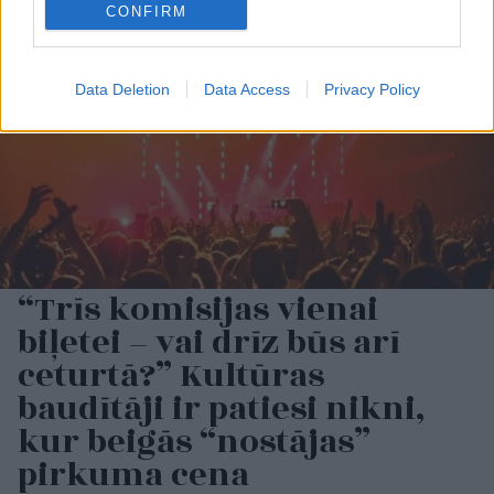
CONFIRM
Data Deletion
Data Access
Privacy Policy
“Trīs komisijas vienai
biļetei – vai drīz būs arī
ceturtā?” Kultūras
baudītāji ir patiesi nikni,
kur beigās “nostājas”
pirkuma cena