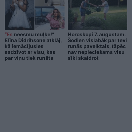
“Es
neesmu muļķe!”
Horoskopi 7. augustam.
Elīna Didrihsone atklāj,
Šodien vislabāk par tevi
kā iemācījusies
runās paveiktais, tāpēc
sadzīvot ar visu, kas
nav nepieciešams visu
par viņu tiek runāts
sīki skaidrot