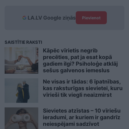
LA.LV Google ziņās
Pievienot
SAISTĪTIE RAKSTI
Kāpēc vīrietis negrib
precēties, pat ja esat kopā
gadiem ilgi? Psiholoģe atklāj
sešus galvenos iemeslus
Ne visas ir tādas: 6 īpatnības,
kas raksturīgas sievietei, kuru
vīrieši tik viegli neaizmirst
Sievietes atzīstas – 10 vīriešu
ieradumi, ar kuriem ir gandrīz
neiespējami sadzīvot