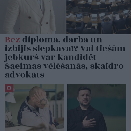
Bez
diploma, darba un
izbijis slepkava!? Vai tiešām
jebkurš var kandidēt
Saeimas vēlēšanās, skaidro
advokāts