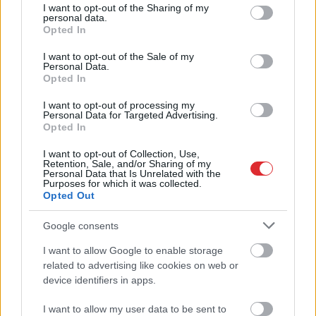
not limited to your visit or usage behaviour. You may click to
I want to opt-out of the Sharing of my
personal data.
grant or deny consent to Google and its third-party tags to
Ar šo zodiaka zīmju pārstāvjiem labāk
Opted In
use your data for below specified purposes in below Google
nestrīdēties: viņi vienmēr atradīs veidu,
consent section.
kā pamatīgi atriebties
I want to opt-out of the Sale of my
Personal Data.
Opted In
Lasīt citas ziņas
I want to opt-out of processing my
Personal Data for Targeted Advertising.
Opted In
I want to opt-out of Collection, Use,
Retention, Sale, and/or Sharing of my
Personal Data that Is Unrelated with the
Purposes for which it was collected.
Opted Out
Google consents
I want to allow Google to enable storage
Atcelt
Ziņot
related to advertising like cookies on web or
device identifiers in apps.
I want to allow my user data to be sent to