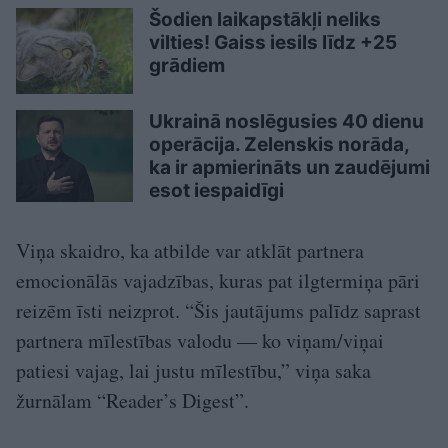
Šodien laikapstākļi neliks
vilties! Gaiss iesils līdz +25
grādiem
Ukrainā noslēgusies 40 dienu
operācija. Zelenskis norāda,
ka ir apmierināts un zaudējumi
esot iespaidīgi
Viņa skaidro, ka atbilde var atklāt partnera
emocionālās vajadzības, kuras pat ilgtermiņa pāri
reizēm īsti neizprot. “Šis jautājums palīdz saprast
partnera mīlestības valodu — ko viņam/viņai
patiesi vajag, lai justu mīlestību,” viņa saka
žurnālam “Reader’s Digest”.