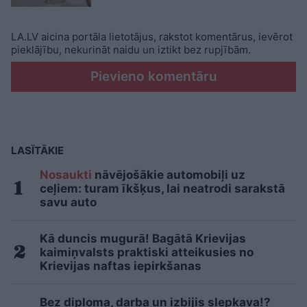
LA.LV aicina portāla lietotājus, rakstot komentārus, ievērot
pieklājību, nekurināt naidu un iztikt bez rupjībām.
Pievieno komentāru
LASĪTĀKIE
Nosaukti
nāvējošākie automobiļi uz
ceļiem: turam īkšķus, lai neatrodi sarakstā
savu auto
Kā duncis mugurā! Bagātā Krievijas
kaimiņvalsts praktiski atteikusies no
Krievijas naftas iepirkšanas
Bez diploma, darba un izbijis slepkava!?