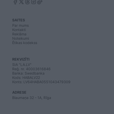
SAITES
Par mums
Kontakti
Reklāma
Noteikumi
Ētikas kodekss
REKVIZĪTI
SIA "LA.LV"
Reģ. nr. 40003616846
Banka: Swedbanka
Kods: HABALV22
Konts: LV64HABA0551043479309
ADRESE
Blaumaņa 32 - 1A, Rīga