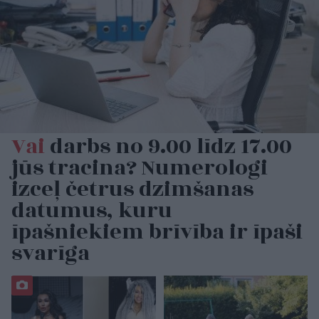
Vai
darbs no 9.00 līdz 17.00
jūs tracina? Numerologi
izceļ četrus dzimšanas
datumus, kuru
īpašniekiem brīvība ir īpaši
svarīga