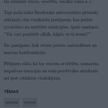
tās ietekmē stress, veselība, vecāku loma u. c.
Tajā pašā laikā Stenfordas universitātes pētnieki
atklājuši citu vienkāršu jautājumu, kas palīdz
izvairīties no neērtām situācijām, īpaši randiņos:
“Vai vari pastāstīt sīkāk, kāpēc tu tā domā?”
Šis jautājums liek otram justies sadzirdētam un
mazina konfrontāciju.
Pētījums rāda, ka tas veicina atvērtību, samazina
negatīvas emocijas un rada pozitīvāku attieksmi
arī pret citādiem viedokļiem.
TĒMAS
attiecības
mīlestība