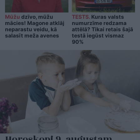
Mūžu
dzīvo, mūžu
TESTS.
Kuras valsts
mācies! Magone atklāj
numurzīme redzama
neparastu veidu, kā
attēlā? Tikai retais šajā
salasīt meža avenes
testā iegūst vismaz
90%
Horoskopi 9. augustam.