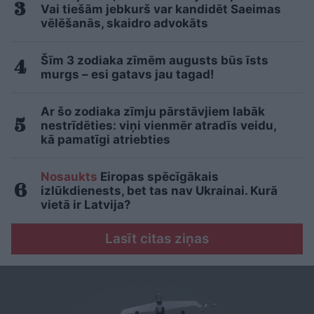
Vai tiešām jebkurš var kandidēt Saeimas
vēlēšanās, skaidro advokāts
Šīm 3 zodiaka zīmēm augusts būs īsts
murgs – esi gatavs jau tagad!
Ar šo zodiaka zīmju pārstāvjiem labāk
nestrīdēties: viņi vienmēr atradīs veidu,
kā pamatīgi atriebties
Nosaukts
Eiropas spēcīgākais
izlūkdienests, bet tas nav Ukrainai. Kurā
vietā ir Latvija?
Lasīt citas ziņas