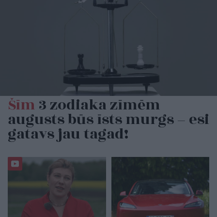
Šīm
3 zodiaka zīmēm
augusts būs īsts murgs – esi
gatavs jau tagad!