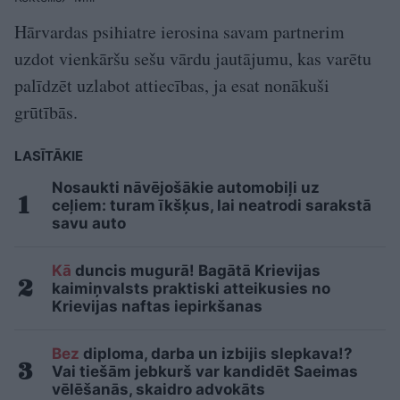
Hārvardas psihiatre ierosina savam partnerim
uzdot vienkāršu sešu vārdu jautājumu, kas varētu
palīdzēt uzlabot attiecības, ja esat nonākuši
grūtībās.
LASĪTĀKIE
Nosaukti nāvējošākie automobiļi uz
ceļiem: turam īkšķus, lai neatrodi sarakstā
savu auto
Kā
duncis mugurā! Bagātā Krievijas
kaimiņvalsts praktiski atteikusies no
Krievijas naftas iepirkšanas
Bez
diploma, darba un izbijis slepkava!?
Vai tiešām jebkurš var kandidēt Saeimas
vēlēšanās, skaidro advokāts