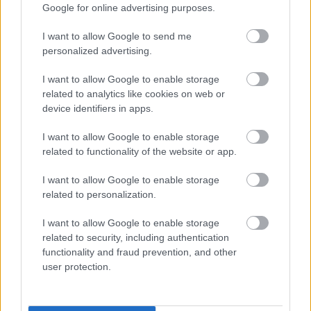
“Man
nebija tās mātes
Google for online advertising purposes.
jūtas…” Elīna Didrihsone
I want to allow Google to send me
atklāti par laiku pēc dēla
personalized advertising.
piedzimšanas
I want to allow Google to enable storage
related to analytics like cookies on web or
device identifiers in apps.
I want to allow Google to enable storage
related to functionality of the website or app.
I want to allow Google to enable storage
related to personalization.
“Tā sanāca, ka iemīlējās
Ar
šo zodiaka zīmju
I want to allow Google to enable storage
divi cilvēki ar lielu gadu
pārstāvjiem labāk
related to security, including authentication
starpību,” Linda Kalniņa
nestrīdēties: viņi
functionality and fraud prevention, and other
pirmo reizi publiski
vienmēr atradīs veidu,
user protection.
apstiprina laulību ar
kā pamatīgi atriebties
Džilindžeru