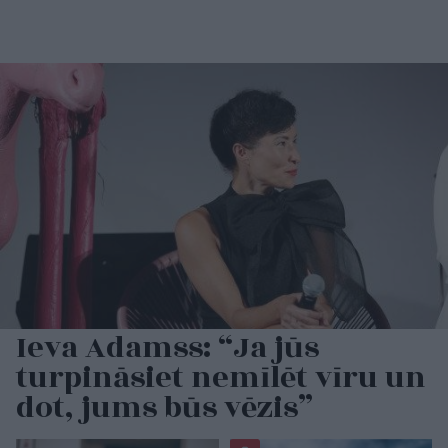
Ieva Adamss: “Ja jūs
turpināsiet nemīlēt vīru un
dot, jums būs vēzis”