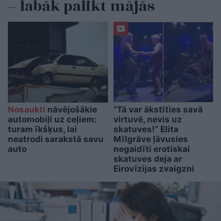
– labāk palikt mājās
Nosaukti
nāvējošākie
“Tā var ākstīties savā
automobiļi uz ceļiem:
virtuvē, nevis uz
turam īkšķus, lai
skatuves!” Elita
neatrodi sarakstā savu
Mīlgrāve ļāvusies
auto
negaidīti erotiskai
skatuves deja ar
Eirovīzijas zvaigzni