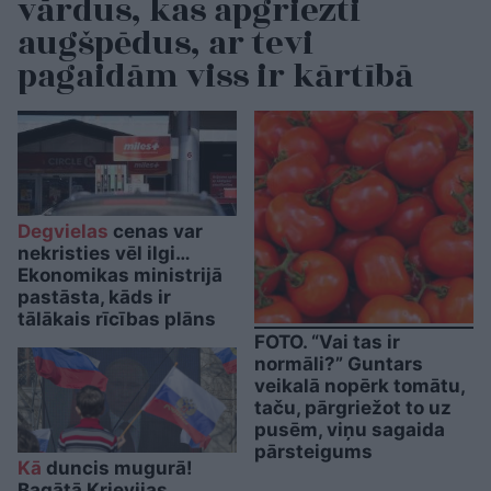
vārdus, kas apgriezti
augšpēdus, ar tevi
pagaidām viss ir kārtībā
Degvielas
cenas var
nekristies vēl ilgi…
Ekonomikas ministrijā
pastāsta, kāds ir
tālākais rīcības plāns
FOTO. “Vai tas ir
normāli?” Guntars
veikalā nopērk tomātu,
taču, pārgriežot to uz
pusēm, viņu sagaida
pārsteigums
Kā
duncis mugurā!
Bagātā Krievijas