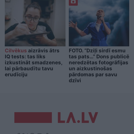
Cilvēkus
aizrāvis ātrs
FOTO. “Dziļi sirdī esmu
IQ tests: tas liks
tas pats…” Dons publicē
izkustināt smadzenes,
neredzētas fotogrāfijas
lai pārbaudītu tavu
un aizkustinošas
erudīciju
pārdomas par savu
dzīvi