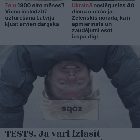
Teju
1900 eiro mēnesī!
Ukrainā
noslēgusies 40
Viena ieslodzītā
dienu operācija.
uzturēšana Latvijā
Zelenskis norāda, ka ir
kļūst arvien dārgāka
apmierināts un
zaudējumi esot
iespaidīgi
TESTS. Ja vari izlasīt