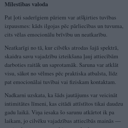
Mīlestības valoda
Pat ļoti saderīgiem pāriem var atšķirties tuvības
izpausmes: kāds ilgojas pēc pārliecības un tuvuma,
cits vēlas emocionālu brīvību un neatkarību.
Neatkarīgi no tā, kur cilvēks atrodas šajā spektrā,
skaidra savu vajadzību izteikšana ļauj attiecībām
darboties raitāk un saprotamāk. Saruna var atklāt
visu, sākot no vēlmes pēc praktiska atbalsta, līdz
pat emocionālai tuvībai vai fiziskam kontaktam.
Nadkarni uzskata, ka šāds jautājums var veicināt
intimitātes līmeni, kas citādi attīstītos tikai daudzu
gadu laikā. Viņa iesaka šo sarunu atkārtot ik pa
laikam, jo cilvēku vajadzības attiecībās mainās —