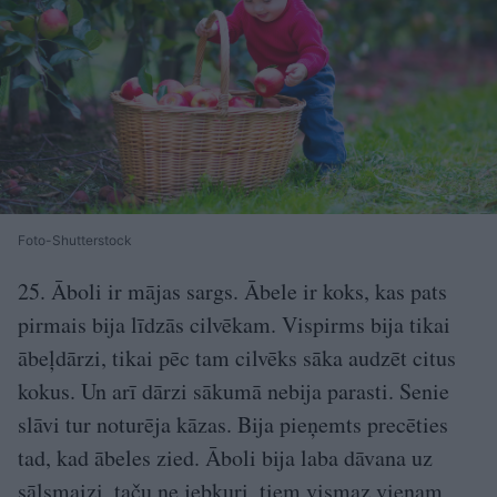
Foto-Shutterstock
25. Āboli ir mājas sargs. Ābele ir koks, kas pats
pirmais bija līdzās cilvēkam. Vispirms bija tikai
ābeļdārzi, tikai pēc tam cilvēks sāka audzēt citus
kokus. Un arī dārzi sākumā nebija parasti. Senie
slāvi tur noturēja kāzas. Bija pieņemts precēties
tad, kad ābeles zied. Āboli bija laba dāvana uz
sālsmaizi, taču ne jebkuri, tiem vismaz vienam