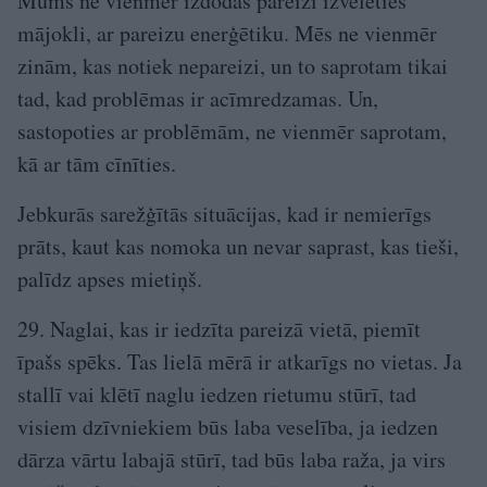
Mums ne vienmēr izdodas pareizi izvēlēties
mājokli, ar pareizu enerģētiku. Mēs ne vienmēr
zinām, kas notiek nepareizi, un to saprotam tikai
tad, kad problēmas ir acīmredzamas. Un,
sastopoties ar problēmām, ne vienmēr saprotam,
kā ar tām cīnīties.
Jebkurās sarežģītās situācijas, kad ir nemierīgs
prāts, kaut kas nomoka un nevar saprast, kas tieši,
palīdz apses mietiņš.
29. Naglai, kas ir iedzīta pareizā vietā, piemīt
īpašs spēks. Tas lielā mērā ir atkarīgs no vietas. Ja
stallī vai klētī naglu iedzen rietumu stūrī, tad
visiem dzīvniekiem būs laba veselība, ja iedzen
dārza vārtu labajā stūrī, tad būs laba raža, ja virs