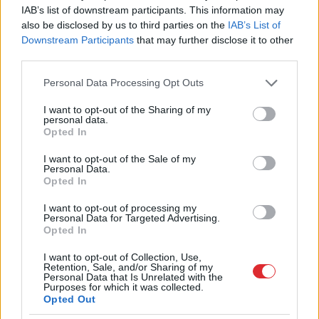
Foto – Shutterstock
IAB’s list of downstream participants. This information may
also be disclosed by us to third parties on the
IAB’s List of
11. Uz ūdens dzimuša un auguša putna balto
Downstream Participants
that may further disclose it to other
spalvu obligāti jāiekar mājā, lai visu nama
third parties.
iemītnieku nākotne būtu laimīga.
Please note that this website/app uses one or more Google
Personal Data Processing Opt Outs
services and may gather and store information including but
12. Timiāns ir brīnumzālīte ikvienai sievietei, tas
not limited to your visit or usage behaviour. You may click to
I want to opt-out of the Sharing of my
personal data.
grant or deny consent to Google and its third-party tags to
palīdz mājas pavarda glabātājām saglabāt
Opted In
use your data for below specified purposes in below Google
skaistumu un mīlestību. Bet, ja mājās nav
consent section.
I want to opt-out of the Sale of my
Personal Data.
saimnieces, tad šis augs ir jāievieš, un viss
Opted In
mainīsies ļoti ātri.
I want to opt-out of processing my
Personal Data for Targeted Advertising.
13. Pūpolus mājās turēja, lai pagarinātu tās
Opted In
iemītnieku dzīvi. Taču tagad ir piemirsts, ka šim
I want to opt-out of Collection, Use,
nolūkam neder jebkuri pūpoli. Ja ņem zariņus no
Retention, Sale, and/or Sharing of my
Personal Data that Is Unrelated with the
Purposes for which it was collected.
veca koka, tad nekāda labuma nebūs, tieši otrādi –
Opted Out
tas ir pat bīstami.