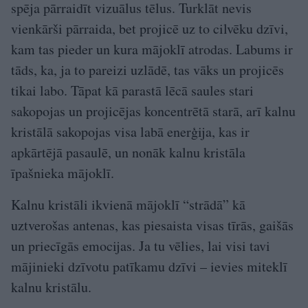
spēja pārraidīt vizuālus tēlus. Turklāt nevis
vienkārši pārraida, bet projicē uz to cilvēku dzīvi,
kam tas pieder un kura mājoklī atrodas. Labums ir
tāds, ka, ja to pareizi uzlādē, tas vāks un projicēs
tikai labo. Tāpat kā parastā lēcā saules stari
sakopojas un projicējas koncentrētā starā, arī kalnu
kristālā sakopojas visa labā enerģija, kas ir
apkārtējā pasaulē, un nonāk kalnu kristāla
īpašnieka mājoklī.
Kalnu kristāli ikvienā mājoklī “strādā” kā
uztverošas antenas, kas piesaista visas tīrās, gaišās
un priecīgās emocijas. Ja tu vēlies, lai visi tavi
mājinieki dzīvotu patīkamu dzīvi – ievies miteklī
kalnu kristālu.