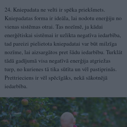
24. Kniepadata ne velti ir spēka priekšmets.
Kniepadatas forma ir ideāla, lai nodotu enerģiju no
vienas sistēmas otrai. Tas nozīmē, ja kādai
enerģētiskai sistēmai ir uzlikta negatīva iedarbība,
tad pareizi pielietota kniepadatai var būt milzīga
nozīme, lai aizsargātos pret šādu iedarbību. Turklāt
tādā gadījumā visa negatīvā enerģija atgriežas
turp, no kurienes tā tika sūtīta un vēl pastiprinās.
Prettrieciens ir vēl spēcīgāks, nekā sākotnējā
iedarbība.