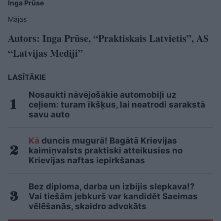
Inga Prūse
Mājas
Autors: Inga Prūse, “Praktiskais Latvietis”, AS
“Latvijas Mediji”
LASĪTĀKIE
Nosaukti nāvējošākie automobiļi uz
ceļiem: turam īkšķus, lai neatrodi sarakstā
savu auto
Kā
duncis mugurā! Bagātā Krievijas
kaimiņvalsts praktiski atteikusies no
Krievijas naftas iepirkšanas
Bez diploma, darba un izbijis slepkava!?
Vai tiešām jebkurš var kandidēt Saeimas
vēlēšanās, skaidro advokāts