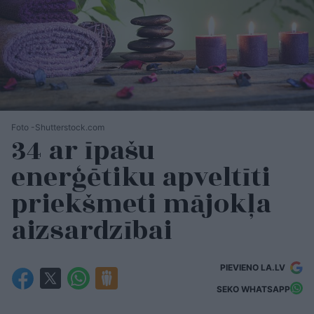
Foto -Shutterstock.com
34 ar īpašu
enerģētiku apveltīti
priekšmeti mājokļa
aizsardzībai
PIEVIENO LA.LV
SEKO WHATSAPP