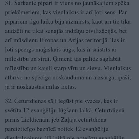
31. Sarkanie pipari ir viens no jaunākajiem spēka
priekšmetiem, kas vienlaikus ir arī ļoti sens. Par
pipariem ilgu laiku bija aizmirsts, kaut arī tie tika
audzēti ne tikai senajās indiāņu civilizācijās, bet
arī mūsdienu Eiropas un Āzijas teritorijā. Tas ir
ļoti spēcīgs maģiskais augs, kas ir saistīts ar
mīlestību un sirdi. Ģimenē tas palīdz saglabāt
mīlestību un kaisli starp vīru un sievu. Vienlaikus
atbrīvo no spēcīga noskauduma un aizsargā, īpaši,
ja ir noskaustas mīlas lietas.
32. Ceturtdienas sāli iegūst pie sveces, kas ir
svētīta 12 evanģēliju lūgšanu laikā. Ceturtdienā
pirms Lieldienām jeb Zaļajā ceturtdienā
pareizticīgo baznīcā notiek 12 evanģēliju
dievkalpojums. Tā laikā pie noteiktu evaņģēliju