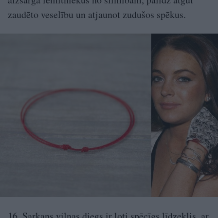
zaudēto veselību un atjaunot zudušos spēkus.
16. Sarkans vilnas diegs ir ļoti spēcīgs līdzeklis, ar