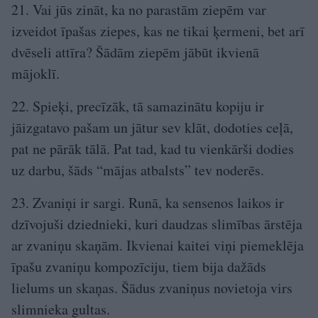
21. Vai jūs zināt, ka no parastām ziepēm var
izveidot īpašas ziepes, kas ne tikai ķermeni, bet arī
dvēseli attīra? Šādām ziepēm jābūt ikvienā
mājoklī.
22. Spieķi, precīzāk, tā samazinātu kopiju ir
jāizgatavo pašam un jātur sev klāt, dodoties ceļā,
pat ne pārāk tālā. Pat tad, kad tu vienkārši dodies
uz darbu, šāds “mājas atbalsts” tev noderēs.
23. Zvaniņi ir sargi. Runā, ka sensenos laikos ir
dzīvojuši dziednieki, kuri daudzas slimības ārstēja
ar zvaniņu skaņām. Ikvienai kaitei viņi piemeklēja
īpašu zvaniņu kompozīciju, tiem bija dažāds
lielums un skaņas. Šādus zvaniņus novietoja virs
slimnieka gultas.