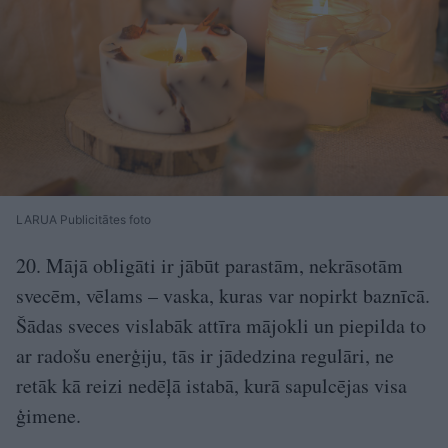
LARUA Publicitātes foto
20. Mājā obligāti ir jābūt parastām, nekrāsotām
svecēm, vēlams – vaska, kuras var nopirkt baznīcā.
Šādas sveces vislabāk attīra mājokli un piepilda to
ar radošu enerģiju, tās ir jādedzina regulāri, ne
retāk kā reizi nedēļā istabā, kurā sapulcējas visa
ģimene.