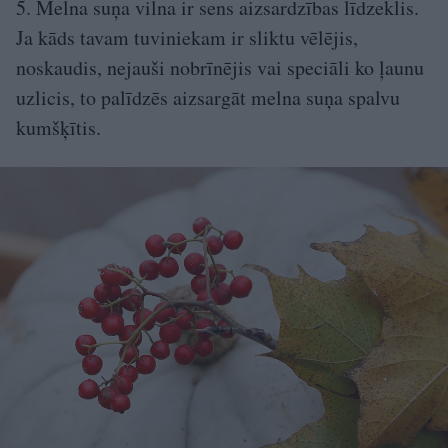
5. Melna suņa vilna ir sens aizsardzības līdzeklis.
Ja kāds tavam tuviniekam ir sliktu vēlējis,
noskaudis, nejauši nobrīnējis vai speciāli ko ļaunu
uzlicis, to palīdzēs aizsargāt melna suņa spalvu
kumšķītis.