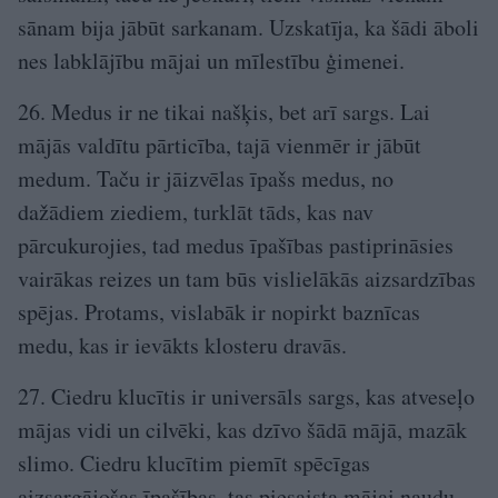
sānam bija jābūt sarkanam. Uzskatīja, ka šādi āboli
nes labklājību mājai un mīlestību ģimenei.
26. Medus ir ne tikai našķis, bet arī sargs. Lai
mājās valdītu pārticība, tajā vienmēr ir jābūt
medum. Taču ir jāizvēlas īpašs medus, no
dažādiem ziediem, turklāt tāds, kas nav
pārcukurojies, tad medus īpašības pastiprināsies
vairākas reizes un tam būs vislielākās aizsardzības
spējas. Protams, vislabāk ir nopirkt baznīcas
medu, kas ir ievākts klosteru dravās.
27. Ciedru klucītis ir universāls sargs, kas atveseļo
mājas vidi un cilvēki, kas dzīvo šādā mājā, mazāk
slimo. Ciedru klucītim piemīt spēcīgas
aizsargājošas īpašības, tas piesaista mājai naudu,