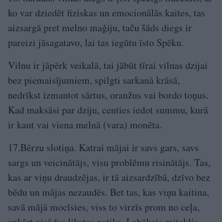
ko var dziedēt fiziskas un emocionālās kaites, tas
aizsargā pret melno maģiju, taču šāds diegs ir
pareizi jāsagatavo, lai tas iegūtu īsto Spēku.
Vilnu ir jāpērk veikalā, tai jābūt tīrai vilnas dzijai
bez piemaisījumiem, spilgti sarkanā krāsā,
nedrīkst izmantot sārtus, oranžus vai bordo toņus.
Kad maksāsi par dziju, centies iedot summu, kurā
ir kaut vai viena melnā (vara) monēta.
17.Bērzu slotiņa. Katrai mājai ir savs gars, savs
sargs un veicinātājs, visu problēmu risinātājs. Tas,
kas ar viņu draudzējas, ir tā aizsardzībā, dzīvo bez
bēdu un mājas nezaudēs. Bet tas, kas viņu kaitina,
savā mājā mocīsies, viss to virzīs prom no ceļa,
apkārt visādas likstas notiks. Labākais miteklis