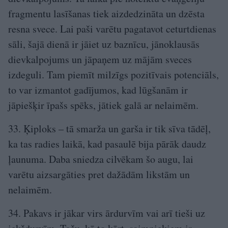
fragmentu lasīšanas tiek aizdedzināta un dzēsta
resna svece. Lai paši varētu pagatavot ceturtdienas
sāli, šajā dienā ir jāiet uz baznīcu, jānoklausās
dievkalpojums un jāpaņem uz mājām sveces
izdeguli. Tam piemīt milzīgs pozitīvais potenciāls,
to var izmantot gadījumos, kad lūgšanām ir
jāpiešķir īpašs spēks, jātiek galā ar nelaimēm.
33. Ķiploks – tā smarža un garša ir tik sīva tādēļ,
ka tas radies laikā, kad pasaulē bija pārāk daudz
ļaunuma. Daba sniedza cilvēkam šo augu, lai
varētu aizsargāties pret dažādām likstām un
nelaimēm.
34. Pakavs ir jākar virs ārdurvīm vai arī tieši uz