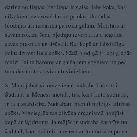
darina no liepas, bet liepa ir gaišs, labs koks, kas
cilvēkiem nes veselību un prieku. Un tādās
bļodiņas arī nedarina pa roku galam. Meistars ar
savām rokām šādu bļodiņu izvirpo, tajā iegulda
savas prasmes un dvēseli. Bet kopā ar labsirdīgu
koku dzimst liels spēks. Šādā bļodiņā ir labi glabāt
maizi, lai tā barotos ar gaišajiem spēkiem un pēc
tam dāvātu tos taviem tuviniekiem.
8. Mājā jābūt vismaz vienai sudraba karotītei.
Sudrabs ir Mēness metāls, tas, kurš lieto sudrabu,
ir tā aizsardzība. Sudrabam piemīt milzīgs attīrošs
spēks. Visvieglāk tas cilvēka organismā nokļūst
kopā ar šķidrumu. Ja mājās ir sudraba karotīte un
šad tad, kaut vai reizi mēnesī ar to maisa zupu vai