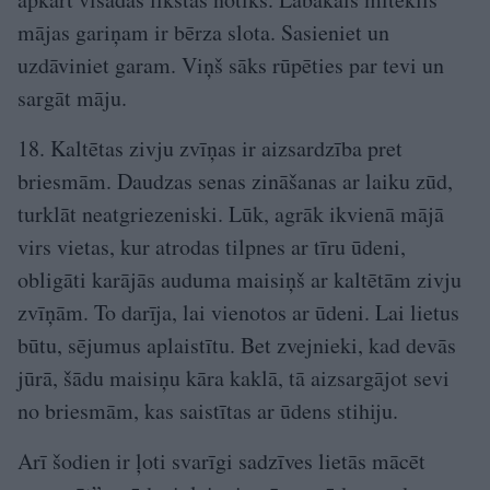
mājas gariņam ir bērza slota. Sasieniet un
uzdāviniet garam. Viņš sāks rūpēties par tevi un
sargāt māju.
18. Kaltētas zivju zvīņas ir aizsardzība pret
briesmām. Daudzas senas zināšanas ar laiku zūd,
turklāt neatgriezeniski. Lūk, agrāk ikvienā mājā
virs vietas, kur atrodas tilpnes ar tīru ūdeni,
obligāti karājās auduma maisiņš ar kaltētām zivju
zvīņām. To darīja, lai vienotos ar ūdeni. Lai lietus
būtu, sējumus aplaistītu. Bet zvejnieki, kad devās
jūrā, šādu maisiņu kāra kaklā, tā aizsargājot sevi
no briesmām, kas saistītas ar ūdens stihiju.
Arī šodien ir ļoti svarīgi sadzīves lietās mācēt