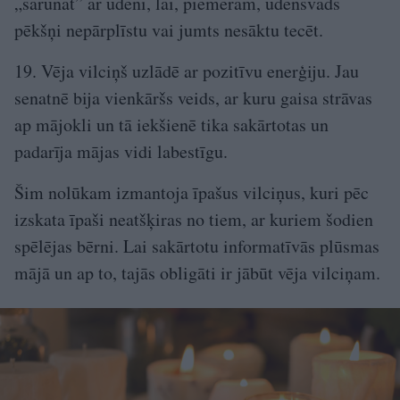
„sarunāt” ar ūdeni, lai, piemēram, ūdensvads
pēkšņi nepārplīstu vai jumts nesāktu tecēt.
19. Vēja vilciņš uzlādē ar pozitīvu enerģiju. Jau
senatnē bija vienkāršs veids, ar kuru gaisa strāvas
ap mājokli un tā iekšienē tika sakārtotas un
padarīja mājas vidi labestīgu.
Šim nolūkam izmantoja īpašus vilciņus, kuri pēc
izskata īpaši neatšķiras no tiem, ar kuriem šodien
spēlējas bērni. Lai sakārtotu informatīvās plūsmas
mājā un ap to, tajās obligāti ir jābūt vēja vilciņam.