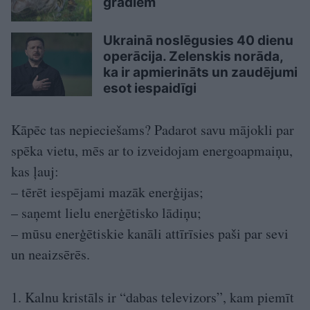
grādiem
Ukrainā noslēgusies 40 dienu
operācija. Zelenskis norāda,
ka ir apmierināts un zaudējumi
esot iespaidīgi
Kāpēc tas nepieciešams? Padarot savu mājokli par
spēka vietu, mēs ar to izveidojam energoapmaiņu,
kas ļauj:
– tērēt iespējami mazāk enerģijas;
– saņemt lielu enerģētisko lādiņu;
– mūsu enerģētiskie kanāli attīrīsies paši par sevi
un neaizsērēs.
1. Kalnu kristāls ir “dabas televizors”, kam piemīt