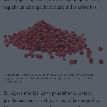
saglabā un aizsargā, harmonizē mīlas attiecības.
Rozā pipari – garša salda, sūra; izmanto: ar sieru, salātiem, svaigiem
augļiem, saldējumu, šokolādes desertiem (kopā ar rožūdeni). Foto-
Shutterstock
28. Apses mietiņš. Ar tā palīdzību var risināt
problēmas, kas ir saistītas ar mājokļa enerģētiku.