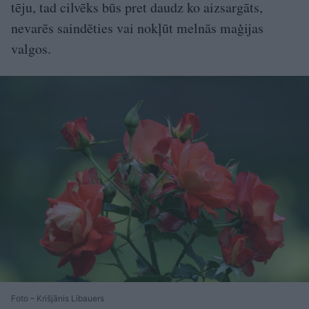
tēju, tad cilvēks būs pret daudz ko aizsargāts,
nevarēs saindēties vai nokļūt melnās maģijas
valgos.
Foto – Krišjānis Libauers