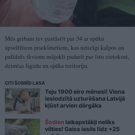
Mēs gribam tev pastāstīt par 34 ar spēku
apveltītiem priekšmetiem, kas uzticīgi kalpos un
palīdzēs ikvienu mājokli padarīt par īstu cietoksni,
dzimtas ligzdu un spēka teritoriju.
CITI ŠOBRĪD LASA
Teju 1900 eiro mēnesī! Viena
ieslodzītā uzturēšana Latvijā
kļūst arvien dārgāka
Šodien
laikapstākļi neliks
vilties! Gaiss iesils līdz +25