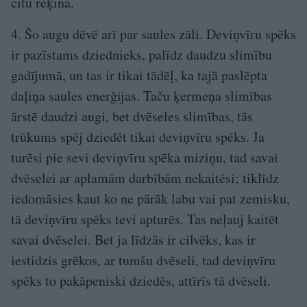
citu rēķina.
4. Šo augu dēvē arī par saules zāli. Deviņvīru spēks
ir pazīstams dziednieks, palīdz daudzu slimību
gadījumā, un tas ir tikai tādēļ, ka tajā paslēpta
daļiņa saules enerģijas. Taču ķermeņa slimības
ārstē daudzi augi, bet dvēseles slimības, tās
trūkums spēj dziedēt tikai deviņvīru spēks. Ja
turēsi pie sevi deviņvīru spēka miziņu, tad savai
dvēselei ar aplamām darbībām nekaitēsi; tiklīdz
iedomāsies kaut ko ne pārāk labu vai pat zemisku,
tā deviņvīru spēks tevi apturēs. Tas neļauj kaitēt
savai dvēselei. Bet ja līdzās ir cilvēks, kas ir
iestidzis grēkos, ar tumšu dvēseli, tad deviņvīru
spēks to pakāpeniski dziedēs, attīrīs tā dvēseli.