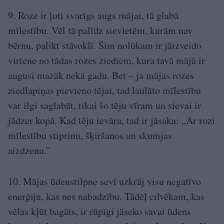
9. Roze ir ļoti svarīgs augs mājai, tā glabā
mīlestību. Vēl tā palīdz sievietēm, kurām nav
bērnu, palikt stāvoklī. Šim nolūkam ir jāizveido
virtene no tādas rozes ziediem, kura tavā mājā ir
augusi mazāk nekā gadu. Bet – ja mājas rozes
ziedlapiņas pievieno tējai, tad laulāto mīlestību
var ilgi saglabāt, tikai šo tēju vīram un sievai ir
jādzer kopā. Kad tēju ievāra, tad ir jāsaka: „Ar rozi
mīlestību stiprinu, šķiršanos un skumjas
aizdzenu.”
10. Mājas ūdenstilpne sevī uzkrāj visu negatīvo
enerģiju, kas nes nabadzību. Tādēļ cilvēkam, kas
vēlas kļūt bagāts, ir rūpīgi jāseko savai ūdens