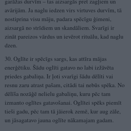
garāžas durvīm – tas aizsargās pret zagļiem un
avārijām. Ja naglu iedzen virs virtuves durvīm, tā
nostiprina visu māju, padara spēcīgu ģimeni,
aizsargā no strīdiem un skandāliem. Svarīgi ir
zināt pareizos vārdus un ievērot rituālu, kad naglu
dzen.
30. Oglīte ir spēcīgs sargs, kas attīra mājas
enerģētiku. Šādu oglīti gatavo no labi izžāvēta
priedes gabaliņa. Ir ļoti svarīgi šādu dēlīti vai
resnu zaru atrast pašam, citādi tai nebūs spēka. No
dēlīša nozāģē nelielu gabaliņu, kuru pēc tam
izmanto oglītes gatavošanai. Oglītei spēks piemīt
tieši gadu, pēc tam tā jāierok zemē, kur aug zāle,
un jāsagatavo jauna oglīte nākamajam gadam.