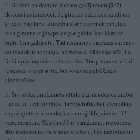
2. Baltam galdautam katram gadījumam jābūt
ikvienai saimniecei. Ja ģimenē sākušies strīdi un
ķildas, nav labu attiecību starp tuviniekiem, tad
visa ģimene ir jāsapulcē pie galda, kas klāts ar
baltu linu galdautu. Tad risināsies pareizas sarunas
un viedokļu apmaiņa, un tuvie cilvēki sapratīs, ka
lieki apvainojušies cits uz citu. Starp viņiem atkal
iestāsies vienprātība, bet visas nepatikšanas
aizmirsīsies.
3. Šis spēka priekšmets atbild par naudas esamību.
Lai tu un tavi tuvinieki labi pelnītu, bet vienlaikus
saprātīgi tērētu naudu, katrā mājoklī jāievieš 33
vara monētas. Skaitlis 33 ir panākumu, radošuma,
tīru nodomu un veiksmes simbols, kas nenotiek uz