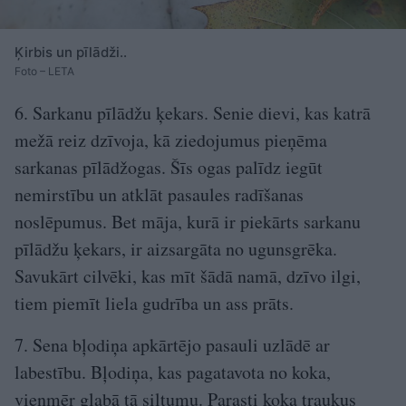
Ķirbis un pīlādži..
Foto – LETA
6. Sarkanu pīlādžu ķekars. Senie dievi, kas katrā
mežā reiz dzīvoja, kā ziedojumus pieņēma
sarkanas pīlādžogas. Šīs ogas palīdz iegūt
nemirstību un atklāt pasaules radīšanas
noslēpumus. Bet māja, kurā ir piekārts sarkanu
pīlādžu ķekars, ir aizsargāta no ugunsgrēka.
Savukārt cilvēki, kas mīt šādā namā, dzīvo ilgi,
tiem piemīt liela gudrība un ass prāts.
7. Sena bļodiņa apkārtējo pasauli uzlādē ar
labestību. Bļodiņa, kas pagatavota no koka,
vienmēr glabā tā siltumu. Parasti koka traukus