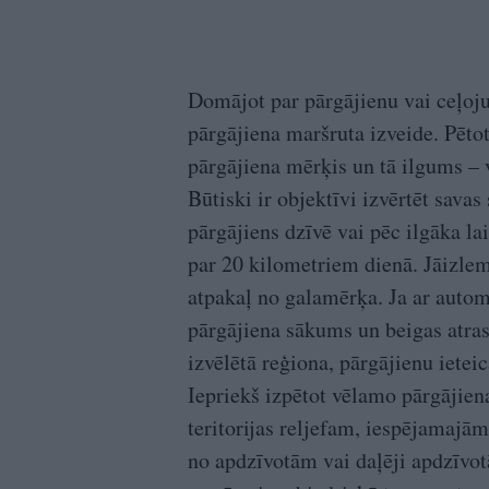
Domājot par pārgājienu vai ceļoju
pārgājiena maršruta izveide. Pēto
pārgājiena mērķis un tā ilgums – v
Būtiski ir objektīvi izvērtēt savas
pārgājiens dzīvē vai pēc ilgāka la
par 20 kilometriem dienā. Jāizlem
atpakaļ no galamērķa. Ja ar automa
pārgājiena sākums un beigas atras
izvēlētā reģiona, pārgājienu ietei
Iepriekš izpētot vēlamo pārgājien
teritorijas reljefam, iespējamajām
no apdzīvotām vai daļēji apdzīvot