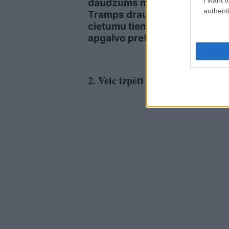
daudzums munīcijas!”
prie
authenti
Tramps draud ar
nova
cietumu tiem, kuri
saim
apgalvo pretējo
vald
2. Veic izpēti par vietu, uz kuru 