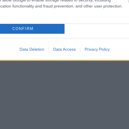
kšā!” Bauskas
naudas nav – tūrisma
cation functionality and fraud prevention, and other user protection.
dā nošauto suņu
operatora “Digitours”
nieks tiesā nespēj
klienti nonākuši
īt asaras
neapskaužamā
situācijā
CONFIRM
vēlies doties
Data Deletion
Data Access
Privacy Policy