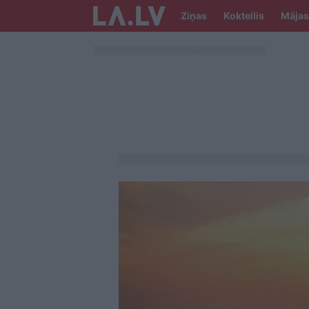
Ziņas
Kokteilis
Mājas