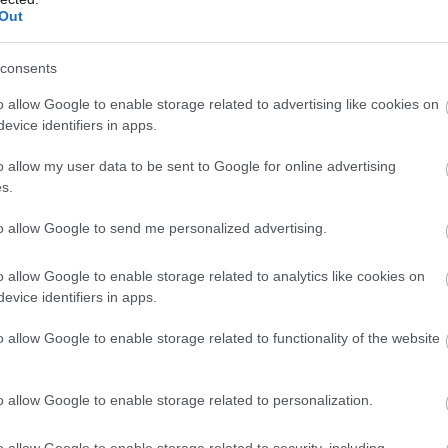
Out
ā nav ieteicams doties vienatnē.
erpilni atpūsties un pastaigāties pie dabas, šim
Atcelt
Ziņot
consents
s ar iepriekš paredzamu maršrutu – nereti tās ir
o allow Google to enable storage related to advertising like cookies on
at aprīkotas ar speciālām vietām pusdienu
evice identifiers in apps.
īks takas vai dabas parka izvēlē ir mobilā
o allow my user data to be sent to Google for online advertising
s.
to allow Google to send me personalized advertising.
o allow Google to enable storage related to analytics like cookies on
evice identifiers in apps.
o allow Google to enable storage related to functionality of the website
o allow Google to enable storage related to personalization.
iem
visa dzīve bija
Ceļojums
atcelts, bet
o allow Google to enable storage related to security, including