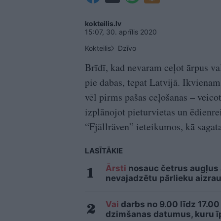
kokteilis.lv
15:07, 30. aprīlis 2020
Kokteilis
Dzīvo
Brīdī, kad nevaram ceļot ārpus val
pie dabas, tepat Latvijā. Ikviena
vēl pirms pašas ceļošanas – veico
izplānojot pieturvietas un ēdienre
“Fjällräven” ieteikumos, kā saga
LASĪTĀKIE
Ārsti
nosauc četrus augļus
nevajadzētu pārlieku aizrau
Vai
darbs no 9.00 līdz 17.00
dzimšanas datumus, kuru īpa