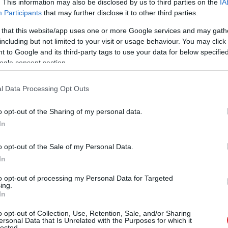
. This information may also be disclosed by us to third parties on the
IA
Participants
that may further disclose it to other third parties.
 galamērķi
 that this website/app uses one or more Google services and may gath
efinē, kāda veida un cik ilgu piedzīvojumu
including but not limited to your visit or usage behaviour. You may click 
 to Google and its third-party tags to use your data for below specifi
āgo tā maršrutu. Viens no populārākajiem mērķiem
ogle consent section.
n līdz šim neiepazītus vides objektus tepat Latvijā.
na jāsāk ar kartes apgūšanu, kurā jāatzīmē
l Data Processing Opt Outs
o opt-out of the Sharing of my personal data.
ko tūrisma mērķis ir nokļūt cilvēka neskartās
In
azāka civilizācijas ietekme. Šādā mērķa
ība jāvelta ēdienreižu plānošanai un atbilstoša
o opt-out of the Sale of my Personal Data.
In
 proti, pārbaudīt pašam sevi un savu izturību,
to opt-out of processing my Personal Data for Targeted
ing.
avu izvēli, kā arī nepārcensties eksotiska maršruta
In
ā vai vismaz daļēji apdzīvotā vietā, kur pieejams
o opt-out of Collection, Use, Retention, Sale, and/or Sharing
ersonal Data that Is Unrelated with the Purposes for which it
dījumā arī līdzcilvēku palīdzība. Pārbaudot savu
lected.