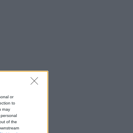
sonal or
ection to
ou may
 personal
out of the
 downstream