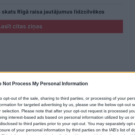
 skats Rīgā raisa jautājumus līdzcilvēkos
Lasīt citas ziņas
 Not Process My Personal Information
to opt-out of the sale, sharing to third parties, or processing of your per
formation for targeted advertising by us, please use the below opt-out s
r selection. Please note that after your opt-out request is processed y
eing interest-based ads based on personal information utilized by us or
disclosed to third parties prior to your opt-out. You may separately opt-
losure of your personal information by third parties on the IAB’s list of