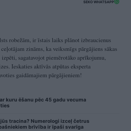
SEKO WHATSAPP
sts robežām, ir īstais laiks plānot izbraucienus
m ceļotājam zināms, ka veiksmīgs pārgājiens sākas
t izpēti, sagatavojot piemērotāko aprīkojumu,
izes. Ieskaties aktīvās atpūtas eksperta
tavoties gaidāmajiem pārgājieniem!
 ar kuru ēšanu pēc 45 gadu vecuma
ties
 jūs tracina? Numerologi izceļ četrus
šniekiem brīvība ir īpaši svarīga