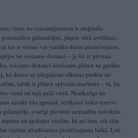
mu, viens no izaicinājumiem ir oriģināla
t potenciālos galamērķus, jāņem vērā izvēlētais
ai tas ir vienas vai vairāku dienu piedzīvojums.
 spējas un veicamo distanci – ja šis ir pirmais
ika, veicamo distanci ieteicams plānot ne garāku
j, kā doties uz pārgājiena sākuma punktu un
šīnu, labāk ir plānot apļveida maršrutu – tā, lai
tos vienā un tajā pašā vietā. Neatkarīgi no
cams uzsākt rīta agrumā, ierēķinot laika rezervi.
a galamērķi, svarīgi pievērst uzmanību noteiktās
 atpūtas un apskates vietām, kā arī tam, cik tālu
ām vietām atradīsieties piedzīvojuma laikā. Ļoti