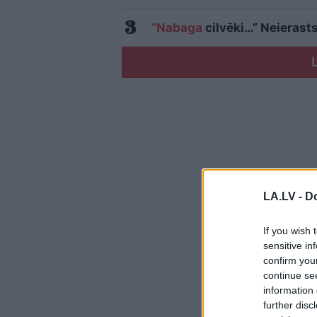
“Nabaga
cilvēki…” Neierasts
LA.LV -
Do
If you wish 
sensitive in
confirm you
continue se
information 
further disc