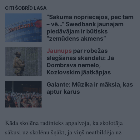
CITI ŠOBRĪD LASA
“Sākumā nopriecājos, pēc tam
– vē…” Swedbank jaunajam
piedāvājam ir būtisks
“zemūdens akmens”
Jaunups
par robežas
slēgšanas skandālu: Ja
Dombrava nemelo,
Kozlovskim jāatkāpjas
Galante: Mūzika ir māksla, kas
aptur karus
Kāda skolēna radinieks apgalvoja, ka skolotāja
sākusi uz skolēnu šņākt, ja viņš neatbildēja uz