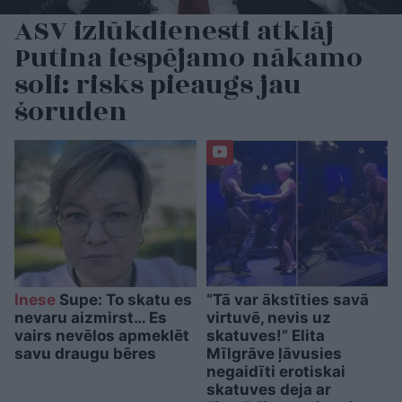
ASV izlūkdienesti atklāj
Putina iespējamo nākamo
soli: risks pieaugs jau
šoruden
Inese
Supe: To skatu es
“Tā var ākstīties savā
nevaru aizmirst… Es
virtuvē, nevis uz
vairs nevēlos apmeklēt
skatuves!” Elita
savu draugu bēres
Mīlgrāve ļāvusies
negaidīti erotiskai
skatuves deja ar