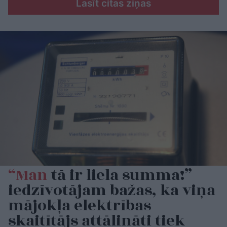
Lasīt citas ziņas
“Man
tā ir liela summa!”
iedzīvotājam bažas, ka viņa
mājokļa elektrības
skaitītājs attālināti tiek