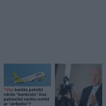
“Viņi
baidās pateikt
vārdu “bankrots”. Kas
patiesībā varētu notikt
ar “airBaltic”?