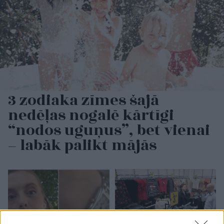
3 zodiaka zīmes šajā
nedēļas nogalē kārtīgi
“nodos uguņus”, bet vienai
– labāk palikt mājās