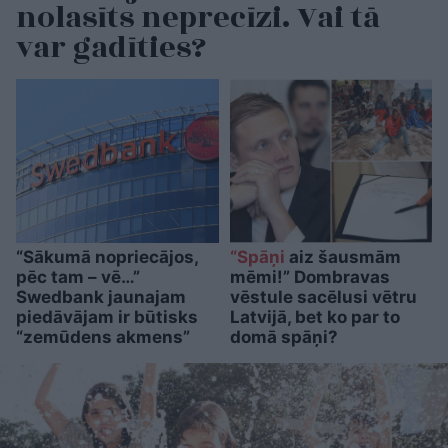
nolasīts neprecīzi. Vai tā
var gadīties?
“Sākumā nopriecājos,
“Spāņi
aiz šausmām
pēc tam – vē…”
mēmi!” Dombravas
Swedbank jaunajam
vēstule sacēlusi vētru
piedāvājam ir būtisks
Latvijā, bet ko par to
“zemūdens akmens”
domā spāņi?