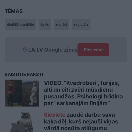
TĒMAS
digitālā identitāte
kaķis
skolēni
skolotāja
LA.LV Google ziņās
Pievienot
SAISTĪTIE RAKSTI
VIDEO. “Kvadroberi”, fūrijas,
alti un citi zvēri mūsdienu
pusaudžos. Psihologi brīdina
par “sarkanajām līnijām”
Sieviete
zaudē darbu sava
kaķa dēļ, kurš nejauši viņas
vārdā nosūta atlūgumu