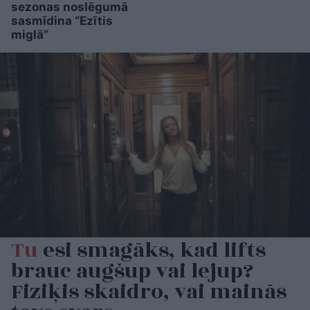
sezonas noslēgumā
sasmīdina “Ezītis
miglā”
Tu
esi smagāks, kad lifts
brauc augšup vai lejup?
Fiziķis skaidro, vai mainās