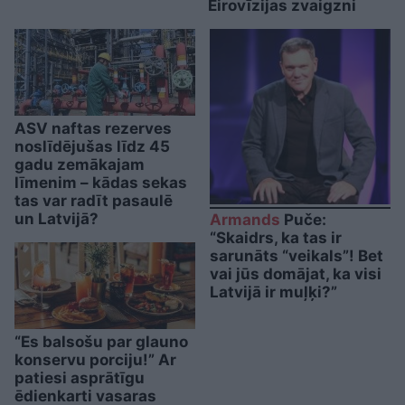
Eirovīzijas zvaigzni
ASV naftas rezerves
noslīdējušas līdz 45
gadu zemākajam
līmenim – kādas sekas
tas var radīt pasaulē
un Latvijā?
Armands
Puče:
“Skaidrs, ka tas ir
sarunāts “veikals”! Bet
vai jūs domājat, ka visi
Latvijā ir muļķi?”
“Es balsošu par glauno
konservu porciju!” Ar
patiesi asprātīgu
ēdienkarti vasaras