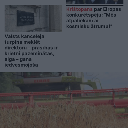
Krištopans
par Eiropas
konkurētspēju: “Mēs
atpaliekam ar
kosmisku ātrumu!”
Valsts kanceleja
turpina meklēt
direktoru – prasības ir
krietni pazeminātas,
alga – gana
iedvesmojoša