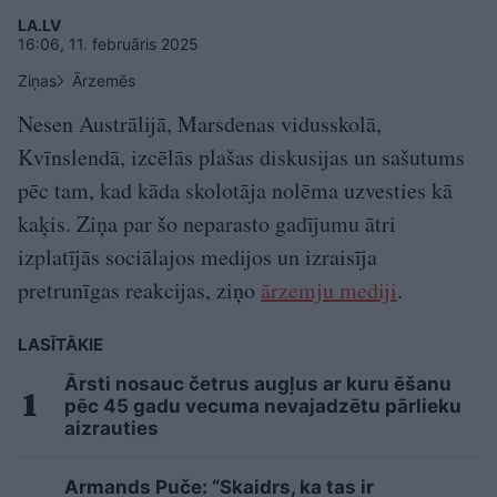
LA.LV
16:06, 11. februāris 2025
Ziņas
Ārzemēs
Nesen Austrālijā, Marsdenas vidusskolā,
Kvīnslendā, izcēlās plašas diskusijas un sašutums
pēc tam, kad kāda skolotāja nolēma uzvesties kā
kaķis. Ziņa par šo neparasto gadījumu ātri
izplatījās sociālajos medijos un izraisīja
pretrunīgas reakcijas, ziņo
ārzemju mediji
.
LASĪTĀKIE
Ārsti nosauc četrus augļus ar kuru ēšanu
pēc 45 gadu vecuma nevajadzētu pārlieku
aizrauties
Armands Puče: “Skaidrs, ka tas ir