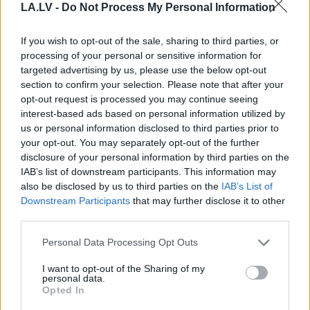
LA.LV -
Do Not Process My Personal Information
If you wish to opt-out of the sale, sharing to third parties, or
“Tu varētu aizvērties!”
Nabaga
cilvēks!
processing of your personal or sensitive information for
Beata Jonīte jau atkal
“Pepco” veikalā kāds
targeted advertising by us, please use the below opt-out
nonāk uzmanības
pircējs dabūjis dzirdēt
section to confirm your selection. Please note that after your
centrā – šoreiz ar
to, ko viņam noteikti
opt-out request is processed you may continue seeing
superdārgu pulksteni
nebūtu jādzird
interest-based ads based on personal information utilized by
us or personal information disclosed to third parties prior to
your opt-out. You may separately opt-out of the further
disclosure of your personal information by third parties on the
IAB’s list of downstream participants. This information may
also be disclosed by us to third parties on the
IAB’s List of
Downstream Participants
that may further disclose it to other
third parties.
Please note that this website/app uses one or more Google
Personal Data Processing Opt Outs
services and may gather and store information including but
not limited to your visit or usage behaviour. You may click to
I want to opt-out of the Sharing of my
personal data.
grant or deny consent to Google and its third-party tags to
Opted In
use your data for below specified purposes in below Google