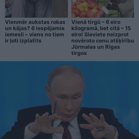
Vienmēr aukstas rokas
Vienā tirgū – 6 eiro
un kājas? 6 iespējamie
kilogramā, bet citā – 15
iemesli – viens no tiem
eiro! Sieviete neizprot
ir ļoti izplatīts
novēroto cenu atšķirību
Jūrmalas un Rīgas
tirgos