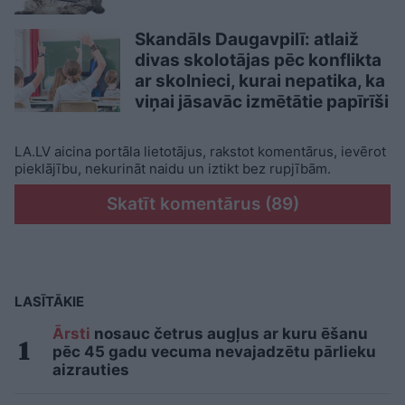
Skandāls Daugavpilī: atlaiž
divas skolotājas pēc konflikta
ar skolnieci, kurai nepatika, ka
viņai jāsavāc izmētātie papīrīši
LA.LV aicina portāla lietotājus, rakstot komentārus, ievērot
pieklājību, nekurināt naidu un iztikt bez rupjībām.
Skatīt komentārus (89)
LASĪTĀKIE
Ārsti
nosauc četrus augļus ar kuru ēšanu
pēc 45 gadu vecuma nevajadzētu pārlieku
aizrauties