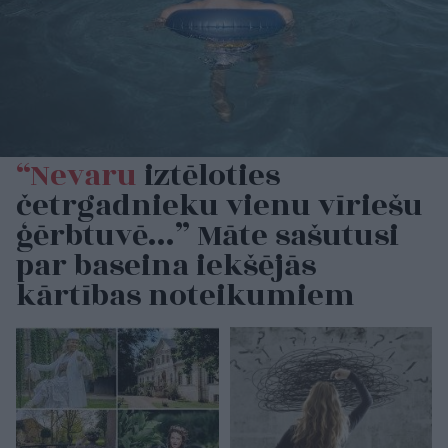
“Nevaru
iztēloties
četrgadnieku vienu vīriešu
ģērbtuvē…” Māte sašutusi
par baseina iekšējās
kārtības noteikumiem