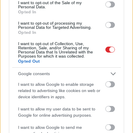
TESTS. Tikai cilvēki ar
consent section.
I want to opt-out of the Sale of my
Personal Data.
laucinieka DNS spēs iegūt
Opted In
80% šajā lauku gudrību
I want to opt-out of processing my
testā
Personal Data for Targeted Advertising.
Opted In
I want to opt-out of Collection, Use,
Retention, Sale, and/or Sharing of my
Personal Data that Is Unrelated with the
Purposes for which it was collected.
Opted Out
Google consents
I want to allow Google to enable storage
Atcelt
Ziņot
related to advertising like cookies on web or
Viņš apstājies un sācis
Jaunups par robežas
device identifiers in apps.
peldēt uz vietas…
slēgšanas skandālu: Ja
Sieviete atpūtā Pierīgas
Dombrava nemelo,
I want to allow my user data to be sent to
ezerā piedzīvojusi, cik
Kozlovskim jāatkāpjas
Google for online advertising purposes.
briesmīgas sekas var
būt makšķernieku
I want to allow Google to send me
neuzmanībai