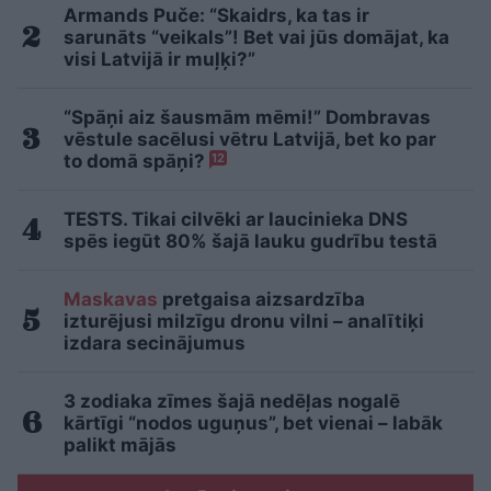
Armands Puče: “Skaidrs, ka tas ir
sarunāts “veikals”! Bet vai jūs domājat, ka
visi Latvijā ir muļķi?”
“Spāņi aiz šausmām mēmi!” Dombravas
vēstule sacēlusi vētru Latvijā, bet ko par
to domā spāņi?
12
TESTS. Tikai cilvēki ar laucinieka DNS
spēs iegūt 80% šajā lauku gudrību testā
Maskavas
pretgaisa aizsardzība
izturējusi milzīgu dronu vilni – analītiķi
izdara secinājumus
3 zodiaka zīmes šajā nedēļas nogalē
kārtīgi “nodos uguņus”, bet vienai – labāk
palikt mājās