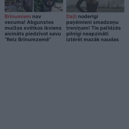
Brīnumiem
nav
Daži
noderīgi
vecuma! Abgunstes
paņēmieni smadzeņu
muižas svētkos ikviens
treniņam! Tie palīdzēs
aicināts piedzīvot savu
pilnīgi neapzināti
“Reiz Brīnumzemē”
iztērēt mazāk naudas