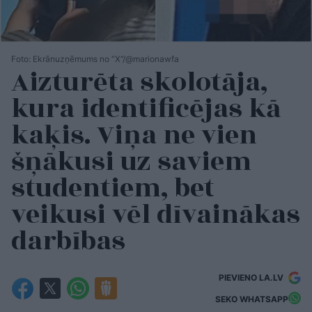
Foto: Ekrānuzņēmums no “X”/@marionawfa
Aizturēta skolotāja,
kura identificējas kā
kaķis. Viņa ne vien
šņākusi uz saviem
studentiem, bet
veikusi vēl dīvainākas
darbības
PIEVIENO LA.LV
SEKO WHATSAPP