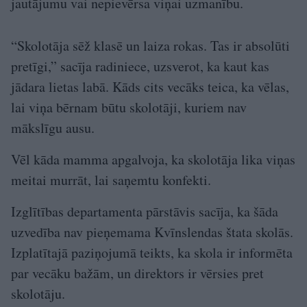
jautājumu vai nepievērsa viņai uzmanību.
“Skolotāja sēž klasē un laiza rokas. Tas ir absolūti
pretīgi,” sacīja radiniece, uzsverot, ka kaut kas
jādara lietas labā. Kāds cits vecāks teica, ka vēlas,
lai viņa bērnam būtu skolotāji, kuriem nav
mākslīgu ausu.
Vēl kāda mamma apgalvoja, ka skolotāja lika viņas
meitai murrāt, lai saņemtu konfekti.
Izglītības departamenta pārstāvis sacīja, ka šāda
uzvedība nav pieņemama Kvīnslendas štata skolās.
Izplatītajā paziņojumā teikts, ka skola ir informēta
par vecāku bažām, un direktors ir vērsies pret
skolotāju.