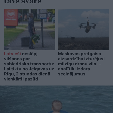
tavs svars
Latvieši
neslēpj
Maskavas pretgaisa
vilšanos par
aizsardzība izturējusi
sabiedrisko transportu:
milzīgu dronu vilni –
Lai tiktu no Jelgavas uz
analītiķi izdara
Rīgu, 2 stundas dienā
secinājumus
vienkārši pazūd