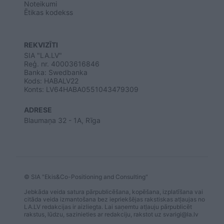
Noteikumi
Ētikas kodekss
REKVIZĪTI
SIA "LA.LV"
Reģ. nr. 40003616846
Banka: Swedbanka
Kods: HABALV22
Konts: LV64HABA0551043479309
ADRESE
Blaumaņa 32 - 1A, Rīga
© SIA "Ekis&Co-Positioning and Consulting"
Jebkāda veida satura pārpublicēšana, kopēšana, izplatīšana vai
citāda veida izmantošana bez iepriekšējas rakstiskas atļaujas no
LA.LV redakcijas ir aizliegta. Lai saņemtu atļauju pārpublicēt
rakstus, lūdzu, sazinieties ar redakciju, rakstot uz
svarigi@la.lv