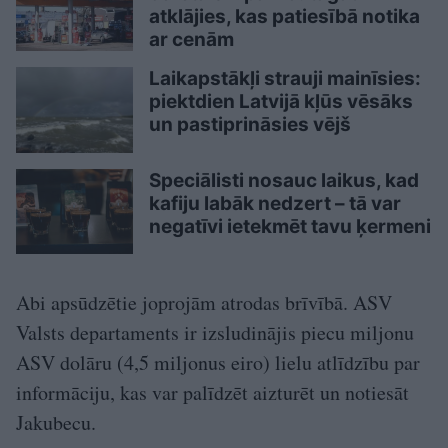
atklājies, kas patiesībā notika
ar cenām
Laikapstākļi strauji mainīsies:
piektdien Latvijā kļūs vēsāks
un pastiprināsies vējš
Speciālisti nosauc laikus, kad
kafiju labāk nedzert – tā var
negatīvi ietekmēt tavu ķermeni
Abi apsūdzētie joprojām atrodas brīvībā. ASV
Valsts departaments ir izsludinājis piecu miljonu
ASV dolāru (4,5 miljonus eiro) lielu atlīdzību par
informāciju, kas var palīdzēt aizturēt un notiesāt
Jakubecu.