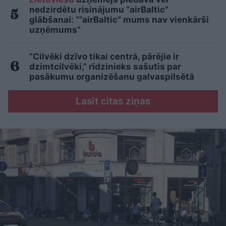
nedzirdētu risinājumu “airBaltic”
glābšanai: “”airBaltic” mums nav vienkārši
uzņēmums”
“Cilvēki dzīvo tikai centrā, pārējie ir
dzimtcilvēki,” rīdzinieks sašutis par
pasākumu organizēšanu galvaspilsētā
Lasīt citas ziņas