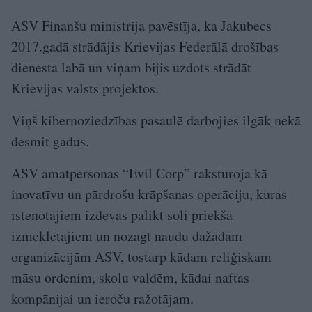
ASV Finanšu ministrija pavēstīja, ka Jakubecs
2017.gadā strādājis Krievijas Federālā drošības
dienesta labā un viņam bijis uzdots strādāt
Krievijas valsts projektos.
Viņš kibernoziedzības pasaulē darbojies ilgāk nekā
desmit gadus.
ASV amatpersonas “Evil Corp” raksturoja kā
inovatīvu un pārdrošu krāpšanas operāciju, kuras
īstenotājiem izdevās palikt soli priekšā
izmeklētājiem un nozagt naudu dažādām
organizācijām ASV, tostarp kādam reliģiskam
māsu ordenim, skolu valdēm, kādai naftas
kompānijai un ieroču ražotājam.