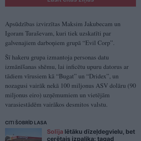
Apsūdzības izvirzītas Maksim Jakubecam un
Igoram Turaševam, kuri tiek uzskatīti par
galvenajiem darboņiem grupā “Evil Corp”.
Šī hakeru grupa izmantoja personas datu
izmānīšanas shēmu, lai inficētu upuru datorus ar
tādiem vīrusiem kā “Bugat” un “Dridex”, un
nozagusi vairāk nekā 100 miljonus ASV dolāru (90
miljonus eiro) uzņēmumiem un vietējām
varasiestādēm vairākos desmitos valstu.
CITI ŠOBRĪD LASA
Solīja
lētāku dīzeļdegvielu, bet
cerētais izpalika: tagad