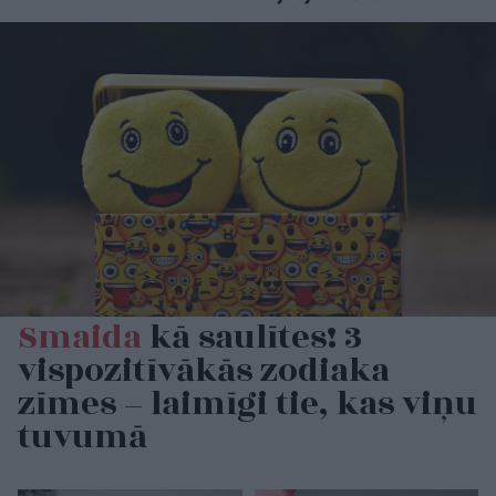
Smaida
kā saulītes! 3
vispozitīvākās zodiaka
zīmes – laimīgi tie, kas viņu
tuvumā