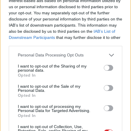
interest-based ads based on personal information utilized by
us or personal information disclosed to third parties prior to
your opt-out. You may separately opt-out of the further
disclosure of your personal information by third parties on the
IAB’s list of downstream participants. This information may
also be disclosed by us to third parties on the
IAB’s List of
Downstream Participants
that may further disclose it to other
TESTS.
Matemātikas duelis:
third parties.
vai vari pārspēt
Please note that this website/app uses one or more Google
Personal Data Processing Opt Outs
deviņgadnieku
services and may gather and store information including but
not limited to your visit or usage behaviour. You may click to
I want to opt-out of the Sharing of my
matemātikā?
personal data.
grant or deny consent to Google and its third-party tags to
Opted In
use your data for below specified purposes in below Google
consent section.
I want to opt-out of the Sale of my
Personal Data.
Opted In
I want to opt-out of processing my
Personal Data for Targeted Advertising.
Opted In
I want to opt-out of Collection, Use,
Retention, Sale, and/or Sharing of my