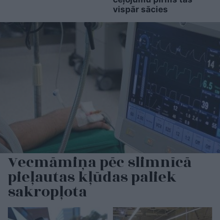
vispār sācies
Vecmāmiņa pēc slimnīcā
pieļautas kļūdas paliek
sakropļota