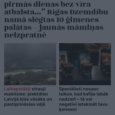
pirmās dienas bez vīra
atbalsta…” Rīgas Dzemdību
namā slēgtas 10 ģimenes
palātas – jaunās māmiņas
neizpratnē
Laikapstākļi
strauji
Speciālisti nosauc
mainīsies: piektdien
laikus, kad kafiju labāk
Latvijā kļūs vēsāks un
nedzert – tā var
pastiprināsies vējš
negatīvi ietekmēt tavu
ķermeni