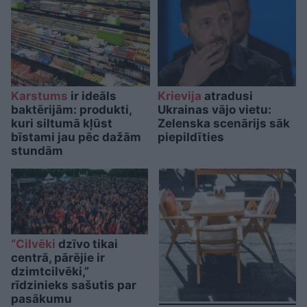
Karstums
ir ideāls
Krievija
atradusi
baktērijām: produkti,
Ukrainas vājo vietu:
kuri siltumā kļūst
Zelenska scenārijs sāk
bīstami jau pēc dažām
piepildīties
stundām
“Cilvēki
dzīvo tikai
centrā, pārējie ir
dzimtcilvēki,”
rīdzinieks sašutis par
pasākumu