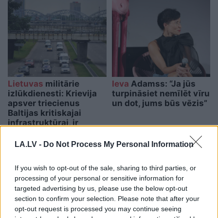
Lietuvas
militārie
Ieva
Adamss: “Ja jūs
izlūkdienesti: Krievija
turpināsiet nemīlēt vīru
apsver triecienus
un dot, jums būs vēzis”
Baltijas kritiskajai
infrastruktūrai, ir
informācija par
konkrētu scenāriju
LA.LV -
Do Not Process My Personal Information
If you wish to opt-out of the sale, sharing to third parties, or
processing of your personal or sensitive information for
targeted advertising by us, please use the below opt-out
section to confirm your selection. Please note that after your
opt-out request is processed you may continue seeing