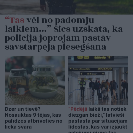
“Tas
vēl no padomju
laikiem…” Šics uzskata, ka
policijā joprojām pastāv
savstarpēja piesegšana
Dzer un tievē?
“Pēdējā
laikā tas notiek
Nosauktas 9 tējas, kas
diezgan bieži,” latvieši
palīdzēs atbrīvoties no
pastāsta par situācijām
liekā svara
lidostās, kas var izjaukt
ceļojumu pirms tas