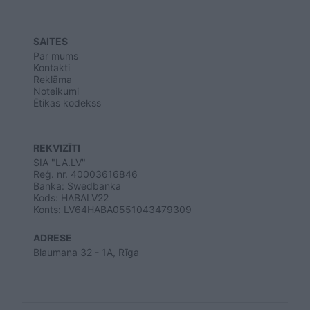
SAITES
Par mums
Kontakti
Reklāma
Noteikumi
Ētikas kodekss
REKVIZĪTI
SIA "LA.LV"
Reģ. nr. 40003616846
Banka: Swedbanka
Kods: HABALV22
Konts: LV64HABA0551043479309
ADRESE
Blaumaņa 32 - 1A, Rīga