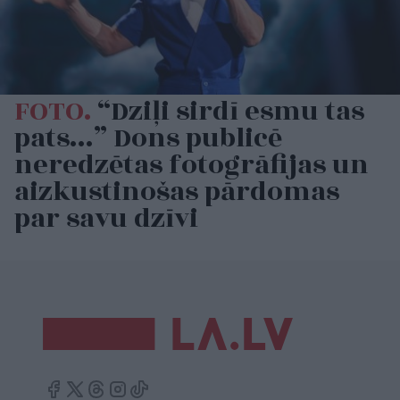
FOTO.
“Dziļi sirdī esmu tas
pats…” Dons publicē
neredzētas fotogrāfijas un
aizkustinošas pārdomas
par savu dzīvi