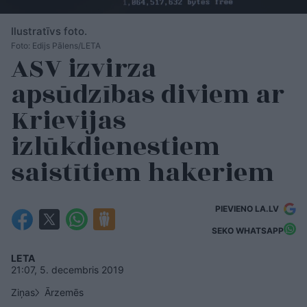
Ilustratīvs foto.
Foto: Edijs Pālens/LETA
ASV izvirza
apsūdzības diviem ar
Krievijas
izlūkdienestiem
saistītiem hakeriem
PIEVIENO LA.LV
SEKO WHATSAPP
LETA
21:07, 5. decembris 2019
Ziņas
Ārzemēs