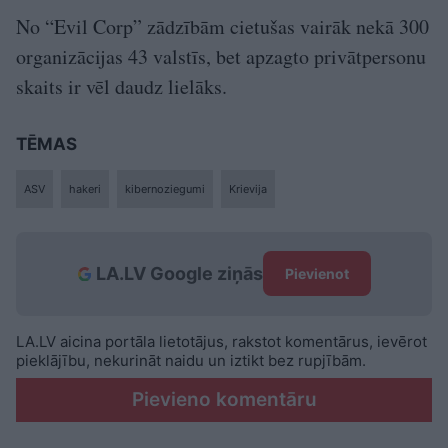
No “Evil Corp” zādzībām cietušas vairāk nekā 300
organizācijas 43 valstīs, bet apzagto privātpersonu
skaits ir vēl daudz lielāks.
TĒMAS
ASV
hakeri
kibernoziegumi
Krievija
LA.LV Google ziņās
Pievienot
LA.LV aicina portāla lietotājus, rakstot komentārus, ievērot
pieklājību, nekurināt naidu un iztikt bez rupjībām.
Pievieno komentāru