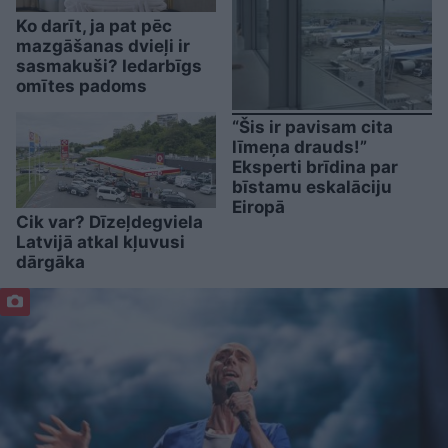
Ko darīt, ja pat pēc
mazgāšanas dvieļi ir
sasmakuši? Iedarbīgs
omītes padoms
“Šis ir pavisam cita
līmeņa drauds!”
Eksperti brīdina par
bīstamu eskalāciju
Eiropā
Cik var? Dīzeļdegviela
Latvijā atkal kļuvusi
dārgāka