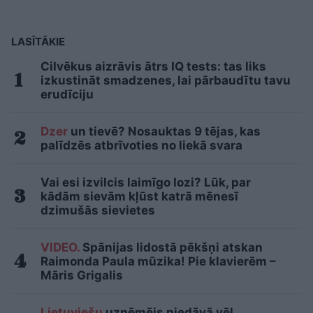
LASĪTĀKIE
Cilvēkus aizrāvis ātrs IQ tests: tas liks
izkustināt smadzenes, lai pārbaudītu tavu
erudīciju
Dzer
un tievē? Nosauktas 9 tējas, kas
palīdzēs atbrīvoties no liekā svara
Vai esi izvilcis laimīgo lozi? Lūk, par
kādām sievām kļūst katrā mēnesī
dzimušās sievietes
VIDEO.
Spānijas lidostā pēkšņi atskan
Raimonda Paula mūzika! Pie klavierēm –
Māris Grigalis
Lietuviešu
uzņēmējs piedāvā vēl