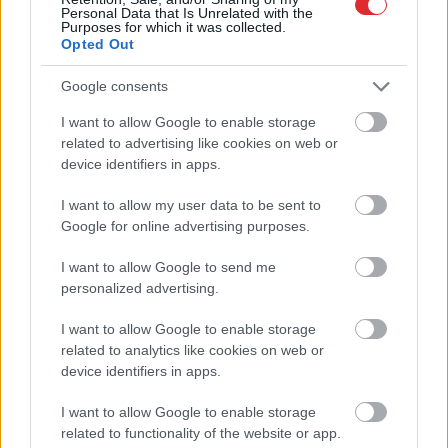
Lietuviešu
uzņēmējs
Lietuvā aptur kravas
Personal Data that Is Unrelated with the
piedāvā vēl nedzirdētu
auto no Latvijas:
Purposes for which it was collected.
Opted Out
risinājumu “airBaltic”
puspiekabē atrod
glābšanai: “”airBaltic”
šogad lielāko
mums nav vienkārši
kontrabandas kravu
Google consents
uzņēmums”
vairāku miljonu vērtībā
I want to allow Google to enable storage
Atcelt
Ziņot
related to advertising like cookies on web or
device identifiers in apps.
I want to allow my user data to be sent to
Google for online advertising purposes.
I want to allow Google to send me
personalized advertising.
I want to allow Google to enable storage
related to analytics like cookies on web or
device identifiers in apps.
I want to allow Google to enable storage
related to functionality of the website or app.