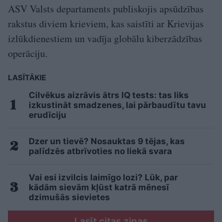
ASV Valsts departaments publiskojis apsūdzības
rakstus diviem krieviem, kas saistīti ar Krievijas
izlūkdienestiem un vadīja globālu kiberzādzības
operāciju.
LASĪTĀKIE
Cilvēkus aizrāvis ātrs IQ tests: tas liks
izkustināt smadzenes, lai pārbaudītu tavu
erudīciju
Dzer un tievē? Nosauktas 9 tējas, kas
palīdzēs atbrīvoties no liekā svara
Vai esi izvilcis laimīgo lozi? Lūk, par
kādām sievām kļūst katrā mēnesī
dzimušās sievietes
Lasīt citas ziņas