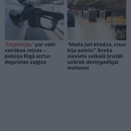
“Uzpildījās”
par velti
“Meita ļoti kliedza, visur
vairākas reizes –
bija asinis!” Sveša
policija Rīgā aiztur
sieviete veikalā brutāli
degvielas zagļus
uzbrūk deviņgadīgai
meitenei