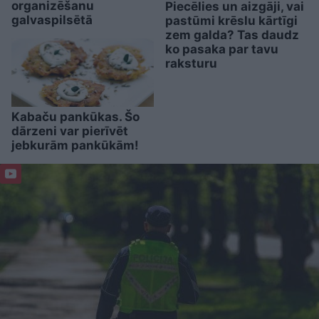
organizēšanu
Piecēlies un aizgāji, vai
galvaspilsētā
pastūmi krēslu kārtīgi
zem galda? Tas daudz
ko pasaka par tavu
raksturu
Kabaču pankūkas. Šo
dārzeni var pierīvēt
jebkurām pankūkām!