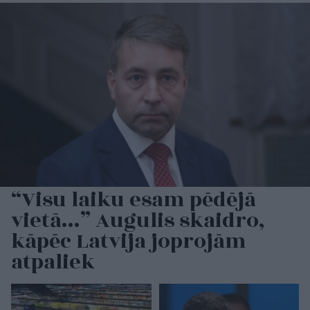
“Visu laiku esam pēdējā
vietā…” Augulis skaidro,
kāpēc Latvija joprojām
atpaliek