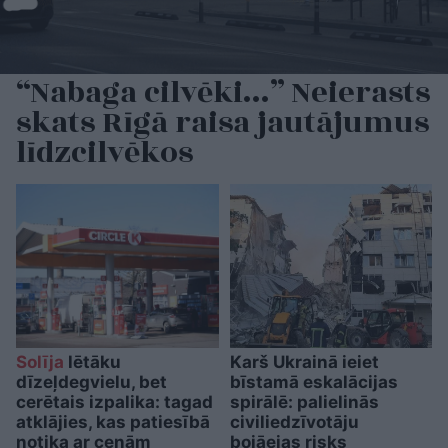
“Nabaga cilvēki…” Neierasts
skats Rīgā raisa jautājumus
līdzcilvēkos
Solīja
lētāku
Karš Ukrainā ieiet
dīzeļdegvielu, bet
bīstamā eskalācijas
cerētais izpalika: tagad
spirālē: palielinās
atklājies, kas patiesībā
civiliedzīvotāju
notika ar cenām
bojāejas risks