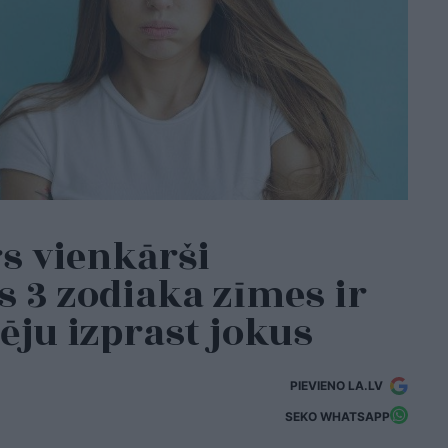
 vienkārši
s 3 zodiaka zīmes ir
pēju izprast jokus
PIEVIENO LA.LV
SEKO WHATSAPP