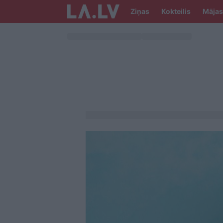
Ziņas
Kokteilis
Mājas