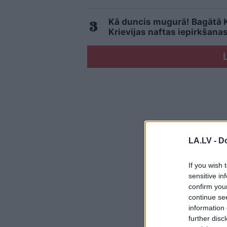
Kā duncis mugurā! Bagātā Kr
Krievijas naftas iepirkšana
LA.LV -
Do
If you wish 
sensitive in
confirm you
continue se
information 
further disc