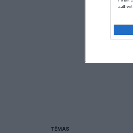
authenti
TĒMAS