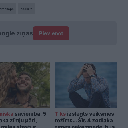
horoskops
zodiaks
ogle ziņās
Pievienot
miska
savienība. 5
Tiks
izslēgts veiksmes
aka zīmju pāri,
režīms… Šīs 4 zodiaka
mīlas stāsti ir
zīmes nākamnedēļ būs