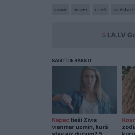
dusmas
humoers
smiekli
tematiskais 
LA.LV Go
SAISTĪTIE RAKSTI
Kāpēc
tieši Zivis
Kos
vienmēr uzmin, kurš
zodi
stāv aiz durvīm? 5
kuru 