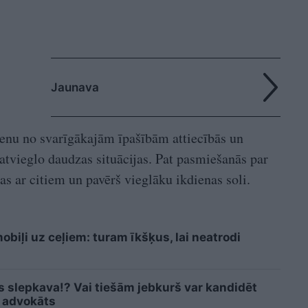
Jaunava
ienu no svarīgākajām īpašībām attiecībās un
atvieglo daudzas situācijas. Pat pasmiešanās par
bas ar citiem un pavērš vieglāku ikdienas soli.
biļi uz ceļiem: turam īkšķus, lai neatrodi
is slepkava!? Vai tiešām jebkurš var kandidēt
 advokāts