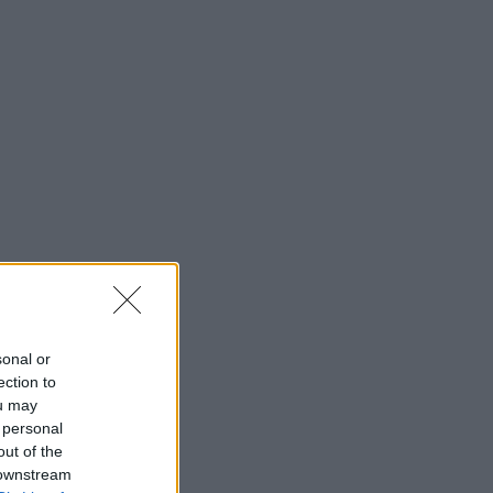
sonal or
ection to
ou may
 personal
out of the
 downstream