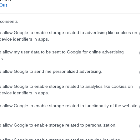
Out
Atcelt
Ziņot
O.
Smaga nakts
“Mēs turpināmies!”
consents
ā – Krievijas
Kaspars Zemītis ar
o allow Google to enable storage related to advertising like cookies on
cienos sagrautas
lepnumu atrāda savu
evice identifiers in apps.
 un ievainoti
jauno statusu
ki
o allow my user data to be sent to Google for online advertising
s.
to allow Google to send me personalized advertising.
n citas līdzīgas tēmas – šādu materiālu galvenais
o allow Google to enable storage related to analytics like cookies on
 par nopietnu pamatu dzīves lēmumu pieņemšanai.
evice identifiers in apps.
līgu skepsi un savus ikdienas soļus balstīt uz
o allow Google to enable storage related to functionality of the website
ad tas ir skaidrs, ļaujies zvaigžņu stāstam ar
o allow Google to enable storage related to personalization.
o allow Google to enable storage related to security, including