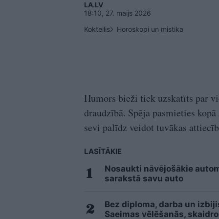
LA.LV
18:10, 27. maijs 2026
Kokteilis
Horoskopi un mistika
Humors bieži tiek uzskatīts par v
draudzībā. Spēja pasmieties kopā 
sevi palīdz veidot tuvākas attiecī
LASĪTĀKIE
Nosaukti nāvējošākie automo
sarakstā savu auto
Bez diploma, darba un izbij
Saeimas vēlēšanās, skaidro