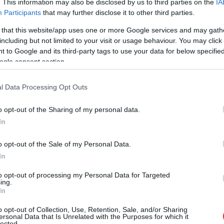
. This information may also be disclosed by us to third parties on the
IA
Participants
that may further disclose it to other third parties.
aģē vienādi – un, pēc astroloģijas skatījuma, ir
 that this website/app uses one or more Google services and may gath
including but not limited to your visit or usage behaviour. You may click 
ek uztvertas kā nopietnākas vai pat “bez humora”,
 to Google and its third-party tags to use your data for below specifi
ogle consent section.
eži tiek raksturotas kā mazāk “humorīgas”,
l Data Processing Opt Outs
ti atšķirīgās formās. Un tieši tas arī padara
o opt-out of the Sharing of my personal data.
cik daudz viņi smejas, bet kā viņi to dara un par ko
In
o opt-out of the Sale of my Personal Data.
In
to opt-out of processing my Personal Data for Targeted
ing.
In
o opt-out of Collection, Use, Retention, Sale, and/or Sharing
ersonal Data that Is Unrelated with the Purposes for which it
lected.