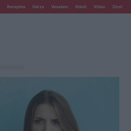
Receptes
Dārzs
Veselam
Stāsti
Video
Ziņo!