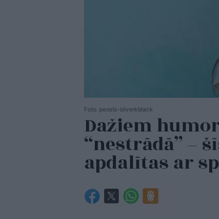
Foto. pexels-silverkblack
Dažiem humors
“nestrādā” – šī
apdalītas ar s