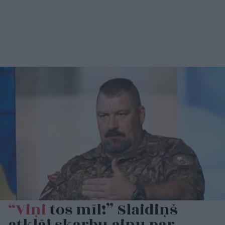
“Viņi
tos mīl!” Slaidiņš