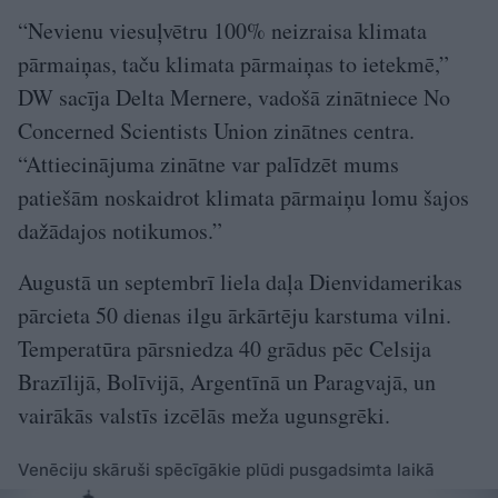
“Nevienu viesuļvētru 100% neizraisa klimata
pārmaiņas, taču klimata pārmaiņas to ietekmē,”
DW sacīja Delta Mernere, vadošā zinātniece No
Concerned Scientists Union zinātnes centra.
“Attiecinājuma zinātne var palīdzēt mums
patiešām noskaidrot klimata pārmaiņu lomu šajos
dažādajos notikumos.”
Augustā un septembrī liela daļa Dienvidamerikas
pārcieta 50 dienas ilgu ārkārtēju karstuma vilni.
Temperatūra pārsniedza 40 grādus pēc Celsija
Brazīlijā, Bolīvijā, Argentīnā un Paragvajā, un
vairākās valstīs izcēlās meža ugunsgrēki.
Venēciju skāruši spēcīgākie plūdi pusgadsimta laikā