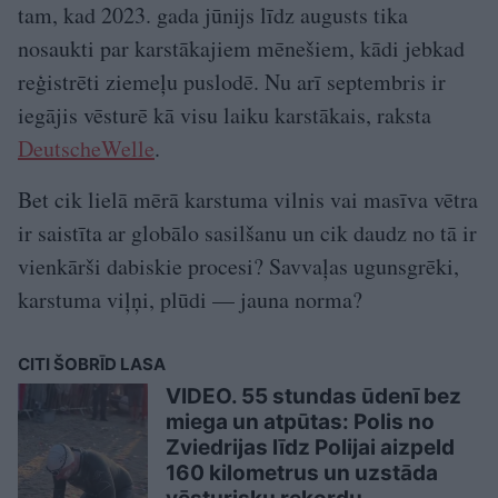
tam, kad 2023. gada jūnijs līdz augusts tika
nosaukti par karstākajiem mēnešiem, kādi jebkad
reģistrēti ziemeļu puslodē. Nu arī septembris ir
iegājis vēsturē kā visu laiku karstākais, raksta
DeutscheWelle
.
Bet cik lielā mērā karstuma vilnis vai masīva vētra
ir saistīta ar globālo sasilšanu un cik daudz no tā ir
vienkārši dabiskie procesi? Savvaļas ugunsgrēki,
karstuma viļņi, plūdi — jauna norma?
CITI ŠOBRĪD LASA
VIDEO. 55 stundas ūdenī bez
miega un atpūtas: Polis no
Zviedrijas līdz Polijai aizpeld
160 kilometrus un uzstāda