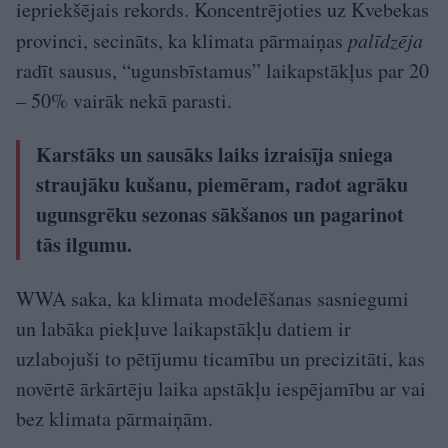
iepriekšējais rekords. Koncentrējoties uz Kvebekas
provinci, secināts, ka klimata pārmaiņas
palīdzēja
radīt sausus, “ugunsbīstamus” laikapstākļus par 20
– 50% vairāk nekā parasti.
Karstāks un sausāks laiks izraisīja sniega
straujāku kušanu, piemēram, radot agrāku
ugunsgrēku sezonas sākšanos un pagarinot
tās ilgumu.
WWA saka, ka klimata modelēšanas sasniegumi
un labāka piekļuve laikapstākļu datiem ir
uzlabojuši to pētījumu ticamību un precizitāti, kas
novērtē ārkārtēju laika apstākļu iespējamību ar vai
bez klimata pārmaiņām.