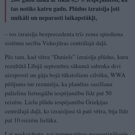
tas notiks katru gadu. Plūdus izraisīja ļoti
unikāli un neparasti laikapstākļi,
– tos izraisīja bezprecedenta trīs zema spiediena
sistēmu secība Vidusjūras centrālajā daļā.
Pēc tam, kad vētra “Daniels” izraisīja plūdus, kuru
rezultātā Lībijā septembra sākumā sabruka divi
aizsprosti un gāja bojā tūkstošiem cilvēku, WWA
pētījums tur rezumēja, ka planētas sasilšana
palielina lietusgāžu iespējamību līdz pat 50
reizēm. Lielu plūdu iespējamība Grieķijas
centrālajā daļā, ko izraisījusi tā pati vētra, bija līdz
pat 10 reizēm lielāka.
Lai noskaidrotu, vai temperatūras paaugstināšanās