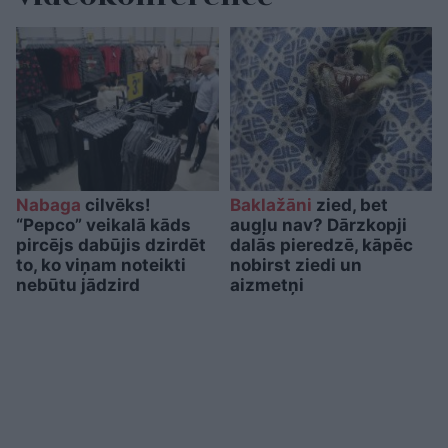
Nabaga
cilvēks!
Baklažāni
zied, bet
“Pepco” veikalā kāds
augļu nav? Dārzkopji
pircējs dabūjis dzirdēt
dalās pieredzē, kāpēc
to, ko viņam noteikti
nobirst ziedi un
nebūtu jādzird
aizmetņi