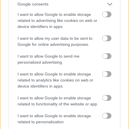
Google consents
I want to allow Google to enable storage
Atcelt
Ziņot
LASĪTĀKIE
related to advertising like cookies on web or
device identifiers in apps.
Ar šo zodiaka zīmju pārstāvjiem labāk
nestrīdēties: viņi vienmēr atradīs veidu,
I want to allow my user data to be sent to
kā pamatīgi atriebties
Google for online advertising purposes.
“Man
pat neomulīgi palika!” Sēņotāja
I want to allow Google to send me
mežā uziet ļoti biedējošu vietu
5
personalized advertising.
I want to allow Google to enable storage
Ārsti
nosauc četrus augļus ar kuru ēšanu
related to analytics like cookies on web or
pēc 45 gadu vecuma nevajadzētu pārlieku
device identifiers in apps.
aizrauties
I want to allow Google to enable storage
“Pirmo reizi ko tādu redzu.” Pircēji
related to functionality of the website or app.
sajūsmā par veikalā novēroto
jaunieviesumu
I want to allow Google to enable storage
related to personalization.