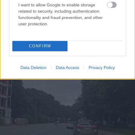
Slaidiņš:
Izskatās, ka jaunais Ukrainas
I want to allow Google to enable storage
bruņoto spēku virspavēlnieks ir nolēmis
related to security, including authentication
mainīt pieeju
functionality and fraud prevention, and other
user protection.
“Tu varētu aizvērties!” Beata Jonīte jau
atkal nonāk uzmanības centrā – šoreiz ar
superdārgu pulksteni
CONFIRM
Lasīt citas ziņas
Data Deletion
Data Access
Privacy Policy