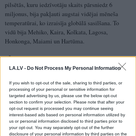
pilsētās, kuru iedzīvotāju skaits pārsniedz 6
miljonus, bija pakļauti augstai vidējai mēneša
temperatūrai, ko izraisīja globālā sasilšana. To
vidū bija Mehiko, Kaira, Kolkata, Lagosa,
Honkonga, Maiami un Hartūma.
TĒMAS
LA.LV -
Do Not Process My Personal Information
klimata izmaiņas
plūdi
If you wish to opt-out of the sale, sharing to third parties, or
processing of your personal or sensitive information for
targeted advertising by us, please use the below opt-out
LA.LV Google ziņās
Pievienot
section to confirm your selection. Please note that after your
opt-out request is processed you may continue seeing
interest-based ads based on personal information utilized by
us or personal information disclosed to third parties prior to
SAISTĪTIE RAKSTI
your opt-out. You may separately opt-out of the further
VIDEO.
FOTO. “Kierans”
disclosure of your personal information by third parties on the