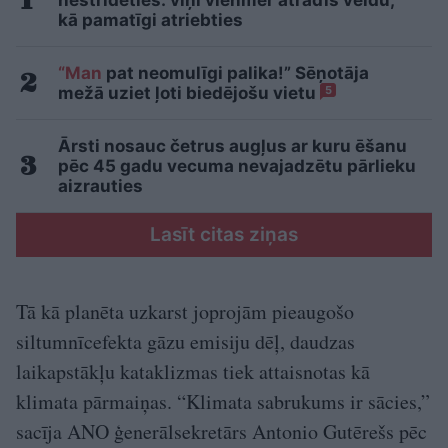
kā pamatīgi atriebties
“Man
pat neomulīgi palika!” Sēņotāja
mežā uziet ļoti biedējošu vietu
5
Ārsti nosauc četrus augļus ar kuru ēšanu
pēc 45 gadu vecuma nevajadzētu pārlieku
aizrauties
Lasīt citas ziņas
Tā kā planēta uzkarst joprojām pieaugošo
siltumnīcefekta gāzu emisiju dēļ, daudzas
laikapstākļu kataklizmas tiek attaisnotas kā
klimata pārmaiņas. “Klimata sabrukums ir sācies,”
sacīja ANO ģenerālsekretārs Antonio Gutērešs pēc