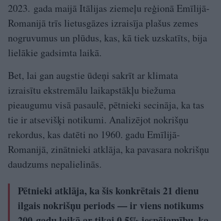
2023. gada maijā Itālijas ziemeļu reģionā Emīlijā-
Romanijā trīs lietusgāzes izraisīja plašus zemes
nogruvumus un plūdus, kas, kā tiek uzskatīts, bija
lielākie gadsimta laikā.
Bet, lai gan augstie ūdeņi sakrīt ar klimata
izraisītu ekstremālu laikapstākļu biežuma
pieaugumu visā pasaulē, pētnieki secināja, ka tas
tie ir atsevišķi notikumi. Analizējot nokrišņu
rekordus, kas datēti no 1960. gadu Emīlijā-
Romanijā, zinātnieki atklāja, ka pavasara nokrišņu
daudzums nepalielinās.
Pētnieki atklāja, ka šis konkrētais 21 dienu
ilgais nokrišņu periods — ir viens notikums
200 gadu laikā ar tikai 0,5% iespējamību, ka