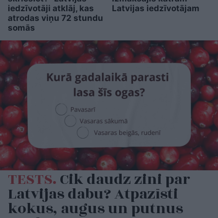
iedzīvotāji atklāj, kas
Latvijas iedzīvotājam
atrodas viņu 72 stundu
somās
TESTS.
Cik daudz zini par
Latvijas dabu? Atpazīsti
kokus, augus un putnus