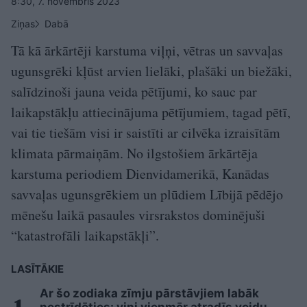
8:30, 7. novembris 2023
Ziņas
Dabā
Tā kā ārkārtēji karstuma viļņi, vētras un savvaļas
ugunsgrēki kļūst arvien lielāki, plašāki un biežāki,
salīdzinoši jauna veida pētījumi, ko sauc par
laikapstākļu attiecinājuma pētījumiem, tagad pētī,
vai tie tiešām visi ir saistīti ar cilvēka izraisītām
klimata pārmaiņām. No ilgstošiem ārkārtēja
karstuma periodiem Dienvidamerikā, Kanādas
savvaļas ugunsgrēkiem un plūdiem Lībijā pēdējo
mēnešu laikā pasaules virsrakstos dominējuši
“katastrofāli laikapstākļi”.
LASĪTĀKIE
Ar šo zodiaka zīmju pārstāvjiem labāk
nestrīdēties: viņi vienmēr atradīs veidu,