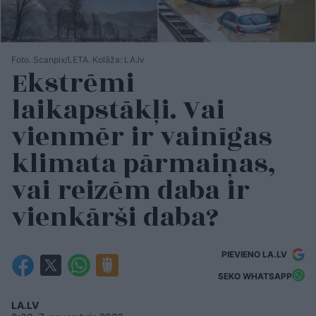
Foto. Scanpix/LETA. Kolāža: LA.lv
Ekstrēmi
laikapstākļi. Vai
vienmēr ir vainīgas
klimata pārmaiņas,
vai reizēm daba ir
vienkārši daba?
PIEVIENO LA.LV
SEKO WHATSAPP
LA.LV