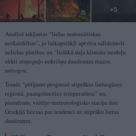
Analīzē iekļautas “lielas matemātiskas
neskaidrības”, jo laikapstākļi aptvēra salīdzinoši
nelielas platības un “lielākā daļa klimata modeļu
slikti atspoguļo nokrišņu daudzumu mazos
mērogos.
Tomēr “pētījumi prognozē stiprākas lietusgāzes
reģionā, paaugstinoties temperatūrai” un,
piemēram, vietējo meteoroloģisko staciju dati
Grieķijā liecina par tendenci uz stiprāku lietus
daudzumu.