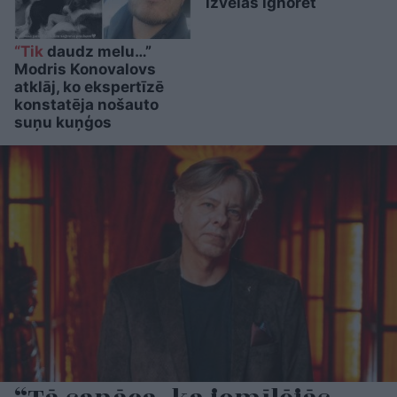
izvēlas ignorēt
“Tik
daudz melu…”
Modris Konovalovs
atklāj, ko ekspertīzē
konstatēja nošauto
suņu kuņģos