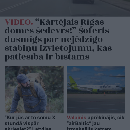
VIDEO.
“Kārtējais Rīgas
domes šedevrs!” Šoferis
dusmīgs par nejēdzīgo
stabiņu izvietojumu, kas
patiesībā ir bīstams
“Kur jūs ar to somu X
Valainis
aprēķinājis, cik
stundā vispār
“airBaltic” jau
skriesiet?” Latvijas
izmaksājis katram