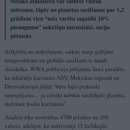
Siltāka atmosfēra var saturēt vairāk
mitruma, tāpēc no planētas sasilšanas par 1,2
grādiem vien “mēs varētu sagaidīt 10%
pieaugumu” nokrišņu intensitātē, sacīja
pētnieks.
Atšķirībā no nokrišņiem, saikne starp galējām
temperatūrām un globālo sasilšanu ir daudz
skaidrāka. WWA publicēja pētījumu, kurā parādīts,
ka ārkārtējs karstums ASV, Meksikas reģionā un
Dienvideiropā jūlijā “būtu bijis praktiski
neiespējams… ja cilvēki nebūtu sasildījuši planētu,
dedzinot fosilo kurināmo”.
Analīzē tika novērtētas 4700 pilsētas un 200
valstis, atklājot, ka iedzīvotāji 15 lielākajās