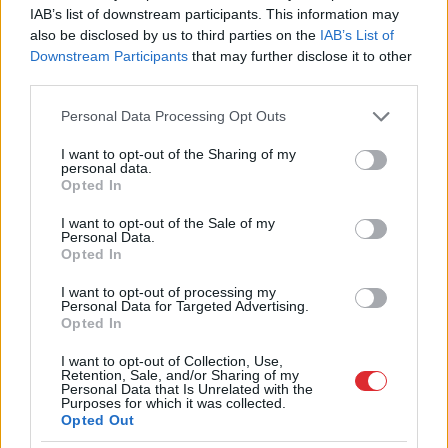
saplosīs britu piekrasti? Vētra
IAB’s list of downstream participants. This information may
joprojām ir attīstībā un nav
also be disclosed by us to third parties on the
IAB’s List of
prognozējami postījumu
Downstream Participants
that may further disclose it to other
third parties.
apmēri
Please note that this website/app uses one or more Google
Personal Data Processing Opt Outs
VIDEO. Klimata izmaiņas.
services and may gather and store information including but
Sausuma dēļ Panamas kanālā
not limited to your visit or usage behaviour. You may click to
I want to opt-out of the Sharing of my
ierobežos satiksmi – tam cauri
personal data.
grant or deny consent to Google and its third-party tags to
Opted In
tiks vien 18 kuģi dienā
use your data for below specified purposes in below Google
consent section.
I want to opt-out of the Sale of my
Klimata
izmaiņas. Zinātnieki,
Personal Data.
šķiet, atrisinājuši pelēko vaļu
Opted In
masu pašnāvību noslēpumu
I want to opt-out of processing my
Personal Data for Targeted Advertising.
Opted In
LA.LV aicina portāla lietotājus, rakstot komentārus, ievērot
I want to opt-out of Collection, Use,
pieklājību, nekurināt naidu un iztikt bez rupjībām.
Retention, Sale, and/or Sharing of my
Personal Data that Is Unrelated with the
Skatīt komentārus (32)
Purposes for which it was collected.
Opted Out