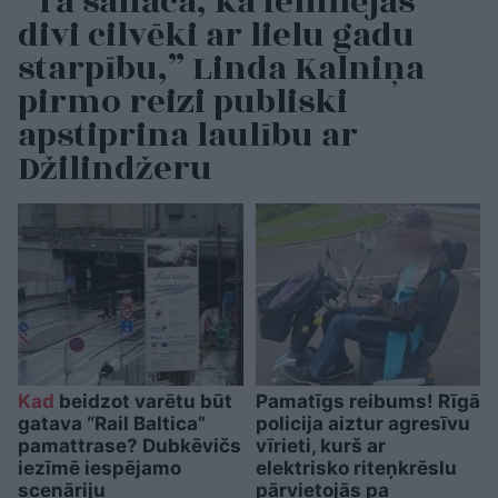
“Tā sanāca, ka iemīlējās
divi cilvēki ar lielu gadu
starpību,” Linda Kalniņa
pirmo reizi publiski
apstiprina laulību ar
Džilindžeru
Kad
beidzot varētu būt
Pamatīgs reibums! Rīgā
gatava “Rail Baltica”
policija aiztur agresīvu
pamattrase? Dubkēvičs
vīrieti, kurš ar
iezīmē iespējamo
elektrisko riteņkrēslu
scenāriju
pārvietojās pa