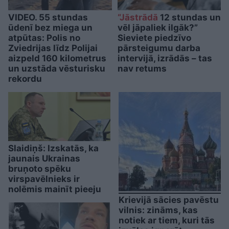
VIDEO. 55 stundas
“Jāstrādā
12 stundas un
ūdenī bez miega un
vēl jāpaliek ilgāk?”
atpūtas: Polis no
Sieviete piedzīvo
Zviedrijas līdz Polijai
pārsteigumu darba
aizpeld 160 kilometrus
intervijā, izrādās – tas
un uzstāda vēsturisku
nav retums
rekordu
Slaidiņš: Izskatās, ka
jaunais Ukrainas
bruņoto spēku
virspavēlnieks ir
nolēmis mainīt pieeju
Krievijā sācies pavēstu
vilnis: zināms, kas
notiek ar tiem, kuri tās