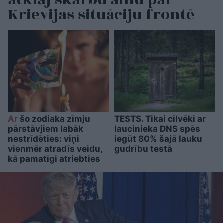
atklāj skarbu ainu par
Krievijas situāciju frontē
Ar
šo zodiaka zīmju
TESTS. Tikai cilvēki ar
pārstāvjiem labāk
laucinieka DNS spēs
nestrīdēties: viņi
iegūt 80% šajā lauku
vienmēr atradīs veidu,
gudrību testā
kā pamatīgi atriebties