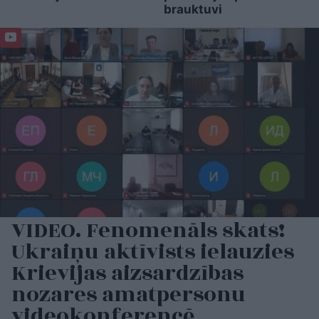
brauktuvi
VIDEO. Fenomenāls skats!
Ukraiņu aktīvists ielauzies
Krievijas aizsardzības
nozares amatpersonu
videokonferencē