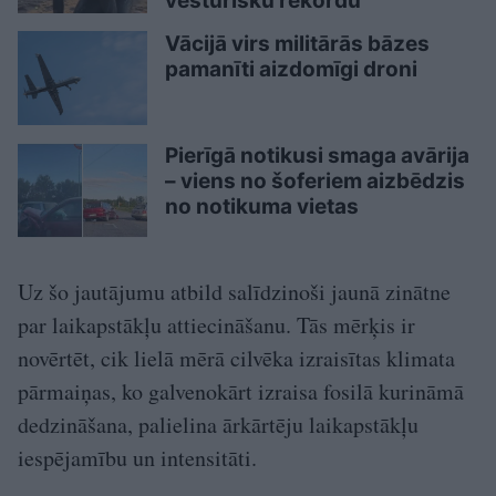
vēsturisku rekordu
Vācijā virs militārās bāzes
pamanīti aizdomīgi droni
Pierīgā notikusi smaga avārija
– viens no šoferiem aizbēdzis
no notikuma vietas
Uz šo jautājumu atbild salīdzinoši jaunā zinātne
par laikapstākļu attiecināšanu. Tās mērķis ir
novērtēt, cik lielā mērā cilvēka izraisītas klimata
pārmaiņas, ko galvenokārt izraisa fosilā kurināmā
dedzināšana, palielina ārkārtēju laikapstākļu
iespējamību un intensitāti.