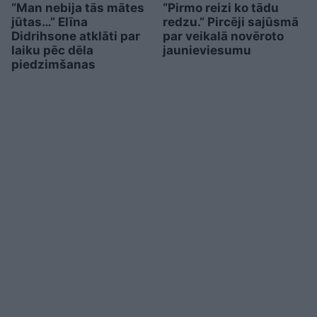
“Man nebija tās mātes
“Pirmo reizi ko tādu
jūtas…” Elīna
redzu.” Pircēji sajūsmā
Didrihsone atklāti par
par veikalā novēroto
laiku pēc dēla
jaunieviesumu
piedzimšanas