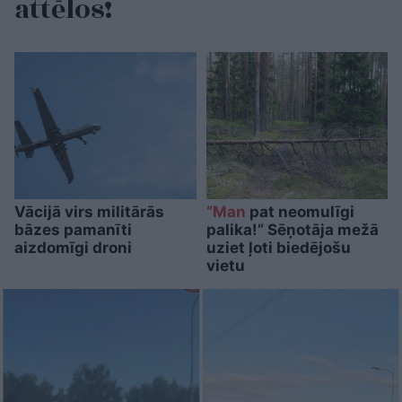
attēlos!
Vācijā virs militārās
“Man
pat neomulīgi
bāzes pamanīti
palika!” Sēņotāja mežā
aizdomīgi droni
uziet ļoti biedējošu
vietu