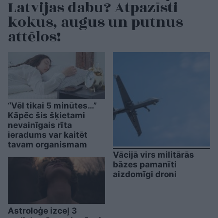
Latvijas dabu? Atpazīsti
kokus, augus un putnus
attēlos!
“Vēl tikai 5 minūtes…”
Kāpēc šis šķietami
nevainīgais rīta
ieradums var kaitēt
tavam organismam
Vācijā virs militārās
bāzes pamanīti
aizdomīgi droni
Astroloģe izceļ 3