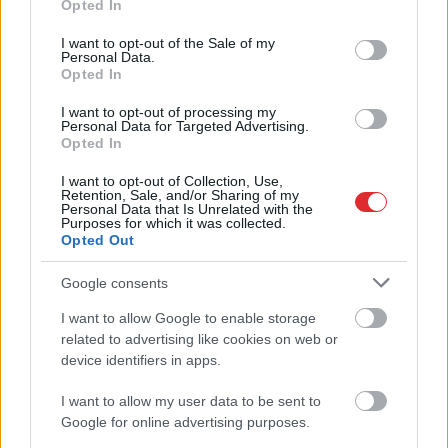
Opted In
bruņoto spēku virspavēlnieks ir nolēmis
use your data for below specified purposes in below Google
mainīt pieeju
consent section.
I want to opt-out of the Sale of my
Personal Data.
Opted In
Lasīt citas ziņas
I want to opt-out of processing my
Personal Data for Targeted Advertising.
Opted In
I want to opt-out of Collection, Use,
Retention, Sale, and/or Sharing of my
Personal Data that Is Unrelated with the
Purposes for which it was collected.
Opted Out
Google consents
I want to allow Google to enable storage
Atcelt
Ziņot
related to advertising like cookies on web or
device identifiers in apps.
I want to allow my user data to be sent to
“Tu varētu aizvērties!”
Google for online advertising purposes.