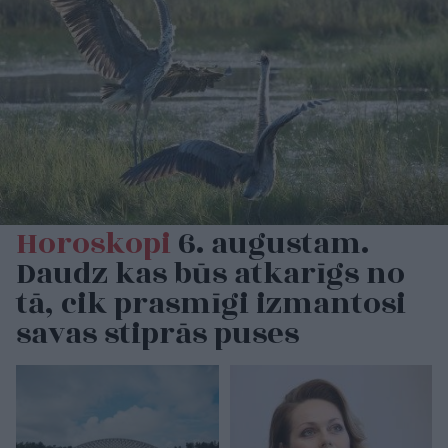
Horoskopi
6. augustam.
Daudz kas būs atkarīgs no
tā, cik prasmīgi izmantosi
savas stiprās puses