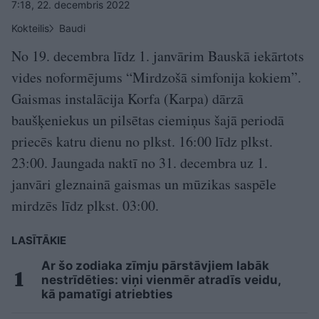
7:18, 22. decembris 2022
Kokteilis
Baudi
No 19. decembra līdz 1. janvārim Bauskā iekārtots
vides noformējums “Mirdzošā simfonija kokiem”.
Gaismas instalācija Korfa (Karpa) dārzā
baušķeniekus un pilsētas ciemiņus šajā periodā
priecēs katru dienu no plkst. 16:00 līdz plkst.
23:00. Jaungada naktī no 31. decembra uz 1.
janvāri gleznainā gaismas un mūzikas saspēle
mirdzēs līdz plkst. 03:00.
LASĪTĀKIE
Ar šo zodiaka zīmju pārstāvjiem labāk
nestrīdēties: viņi vienmēr atradīs veidu,
kā pamatīgi atriebties