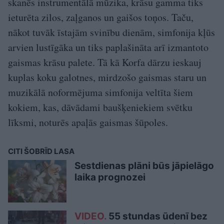
skanēs instrumentālā mūzika, krāsu gamma tiks
ieturēta zilos, zaļganos un gaišos toņos. Taču,
nākot tuvāk īstajām svinību dienām, simfonija kļūs
arvien lustīgāka un tiks paplašināta arī izmantoto
gaismas krāsu palete. Tā kā Korfa dārzu ieskauj
kuplas koku galotnes, mirdzošo gaismas staru un
muzikālā noformējuma simfonija veltīta šiem
kokiem, kas, dāvādami baušķeniekiem svētku
līksmi, noturēs apaļās gaismas šūpoles.
CITI ŠOBRĪD LASA
Sestdienas plāni būs jāpielāgo
laika prognozei
VIDEO.
55 stundas ūdenī bez