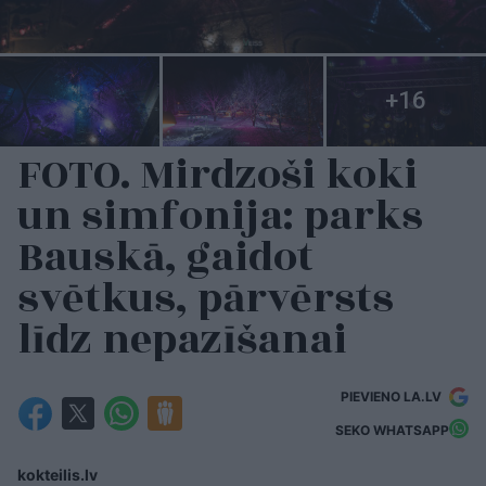
FOTO. Mirdzoši koki
un simfonija: parks
Bauskā, gaidot
svētkus, pārvērsts
līdz nepazīšanai
PIEVIENO LA.LV
SEKO WHATSAPP
kokteilis.lv