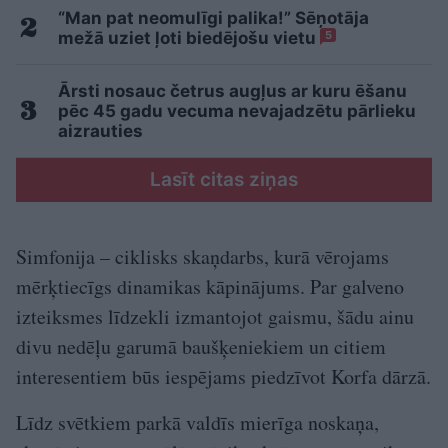
“Man pat neomulīgi palika!” Sēņotāja
mežā uziet ļoti biedējošu vietu
5
Ārsti nosauc četrus augļus ar kuru ēšanu
pēc 45 gadu vecuma nevajadzētu pārlieku
aizrauties
Lasīt citas ziņas
Simfonija – ciklisks skaņdarbs, kurā vērojams
mērķtiecīgs dinamikas kāpinājums. Par galveno
izteiksmes līdzekli izmantojot gaismu, šādu ainu
divu nedēļu garumā baušķeniekiem un citiem
interesentiem būs iespējams piedzīvot Korfa dārzā.
Līdz svētkiem parkā valdīs mierīga noskaņa,