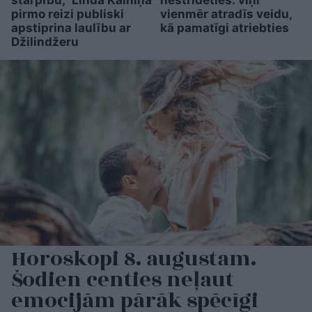
starpību,” Linda Kalniņa
nestrīdēties: viņi
pirmo reizi publiski
vienmēr atradīs veidu,
apstiprina laulību ar
kā pamatīgi atriebties
Džilindžeru
Horoskopi 8. augustam.
Šodien centies neļaut
emocijām pārāk spēcīgi