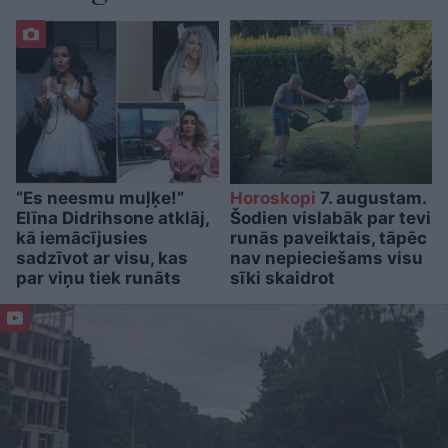
“Es neesmu muļķe!”
Horoskopi
7. augustam.
Elīna Didrihsone atklāj,
Šodien vislabāk par tevi
kā iemācījusies
runās paveiktais, tāpēc
sadzīvot ar visu, kas
nav nepieciešams visu
par viņu tiek runāts
sīki skaidrot