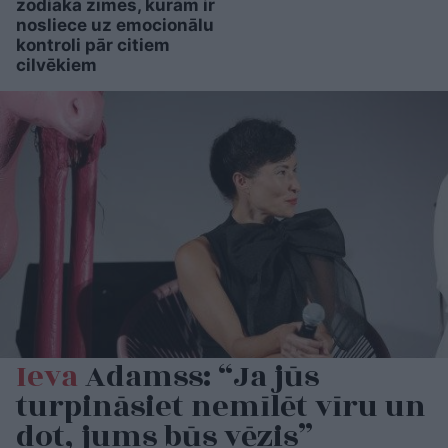
zodiaka zīmes, kurām ir
nosliece uz emocionālu
kontroli pār citiem
cilvēkiem
Ieva
Adamss: “Ja jūs
turpināsiet nemīlēt vīru un
dot, jums būs vēzis”