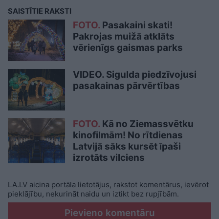
SAISTĪTIE RAKSTI
FOTO.
Pasakaini skati!
Pakrojas muižā atklāts
vērienīgs gaismas parks
VIDEO. Sigulda piedzīvojusi
pasakainas pārvērtības
FOTO.
Kā no Ziemassvētku
kinofilmām! No rītdienas
Latvijā sāks kursēt īpaši
izrotāts vilciens
LA.LV aicina portāla lietotājus, rakstot komentārus, ievērot
pieklājību, nekurināt naidu un iztikt bez rupjībām.
Pievieno komentāru