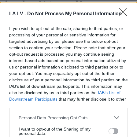
ietekmēt tavus lēmumus
LA.LV -
Do Not Process My Personal Information
LASĪTĀKIE
Ar šo zodiaka zīmju pārstāvjiem labāk
If you wish to opt-out of the sale, sharing to third parties, or
nestrīdēties: viņi vienmēr atradīs veidu,
processing of your personal or sensitive information for
kā pamatīgi atriebties
targeted advertising by us, please use the below opt-out
section to confirm your selection. Please note that after your
opt-out request is processed you may continue seeing
“Man
pat neomulīgi palika!” Sēņotāja
interest-based ads based on personal information utilized by
mežā uziet ļoti biedējošu vietu
us or personal information disclosed to third parties prior to
your opt-out. You may separately opt-out of the further
Ārsti
nosauc četrus augļus ar kuru ēšanu
disclosure of your personal information by third parties on the
pēc 45 gadu vecuma nevajadzētu pārlieku
IAB’s list of downstream participants. This information may
aizrauties
also be disclosed by us to third parties on the
IAB’s List of
Downstream Participants
that may further disclose it to other
third parties.
“Pirmo
reizi ko tādu redzu.” Pircēji
sajūsmā par veikalā novēroto
Please note that this website/app uses one or more Google
Personal Data Processing Opt Outs
jaunieviesumu
services and may gather and store information including but
not limited to your visit or usage behaviour. You may click to
I want to opt-out of the Sharing of my
personal data.
Slaidiņš: Izskatās, ka jaunais Ukrainas
grant or deny consent to Google and its third-party tags to