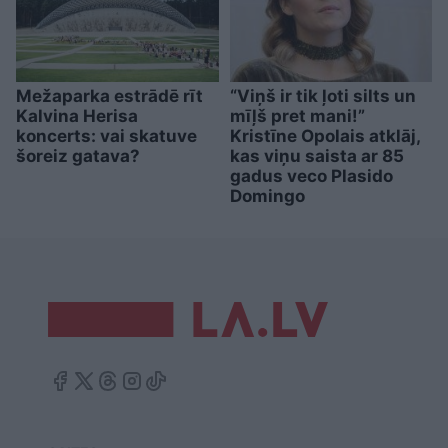
Mežaparka estrādē rīt
“Viņš ir tik ļoti silts un
Kalvina Herisa
mīļš pret mani!”
koncerts: vai skatuve
Kristīne Opolais atklāj,
šoreiz gatava?
kas viņu saista ar 85
gadus veco Plasido
Domingo