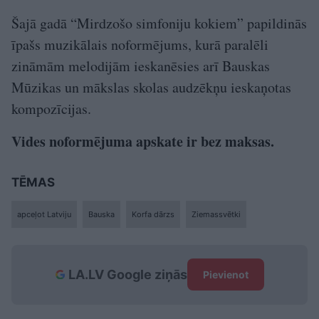
Šajā gadā “Mirdzošo simfoniju kokiem” papildinās
īpašs muzikālais noformējums, kurā paralēli
zināmām melodijām ieskanēsies arī Bauskas
Mūzikas un mākslas skolas audzēkņu ieskaņotas
kompozīcijas.
Vides noformējuma apskate ir bez maksas.
TĒMAS
apceļot Latviju
Bauska
Korfa dārzs
Ziemassvētki
LA.LV Google ziņās
Pievienot