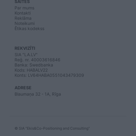
SAITES
Par mums
Kontakti
Reklāma
Noteikumi
Ētikas kodekss
REKVIZĪTI
SIA "LA.LV"
Reģ. nr. 40003616846
Banka: Swedbanka
Kods: HABALV22
Konts: LV64HABA0551043479309
ADRESE
Blaumaņa 32 - 1A, Rīga
© SIA "Ekis&Co-Positioning and Consulting"