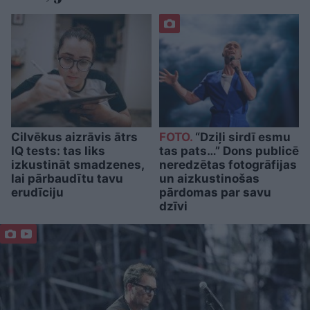
Cilvēkus aizrāvis ātrs
FOTO.
“Dziļi sirdī esmu
IQ tests: tas liks
tas pats…” Dons publicē
izkustināt smadzenes,
neredzētas fotogrāfijas
lai pārbaudītu tavu
un aizkustinošas
erudīciju
pārdomas par savu
dzīvi