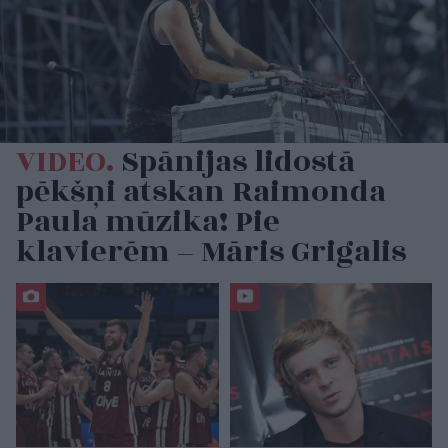
VIDEO.
Spānijas lidostā
pēkšņi atskan Raimonda
Paula mūzika! Pie
klavierēm – Māris Grigalis