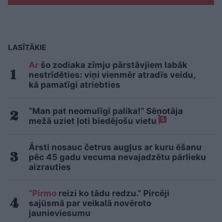
LASĪTĀKIE
Ar
šo zodiaka zīmju pārstāvjiem labāk
nestrīdēties: viņi vienmēr atradīs veidu,
kā pamatīgi atriebties
“Man pat neomulīgi palika!” Sēņotāja
mežā uziet ļoti biedējošu vietu
5
Ārsti nosauc četrus augļus ar kuru ēšanu
pēc 45 gadu vecuma nevajadzētu pārlieku
aizrauties
“Pirmo
reizi ko tādu redzu.” Pircēji
sajūsmā par veikalā novēroto
jaunieviesumu