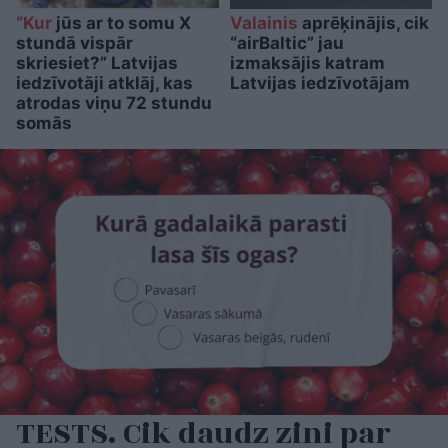
“Kur
jūs ar to somu X
Valainis
aprēķinājis, cik
stundā vispār
“airBaltic” jau
skriesiet?” Latvijas
izmaksājis katram
iedzīvotāji atklāj, kas
Latvijas iedzīvotājam
atrodas viņu 72 stundu
somās
TESTS. Cik daudz zini par