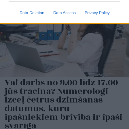
Data Deletion
Data Access
Privacy Policy
Vai darbs no 9.00 līdz 17.00
jūs tracina? Numerologi
izceļ četrus dzimšanas
datumus, kuru
īpašniekiem brīvība ir īpaši
svarīga