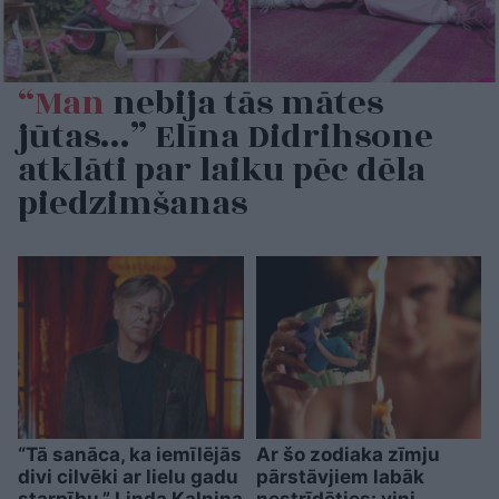
“Man
nebija tās mātes
jūtas…” Elīna Didrihsone
atklāti par laiku pēc dēla
piedzimšanas
“Tā sanāca, ka iemīlējās
Ar šo zodiaka zīmju
divi cilvēki ar lielu gadu
pārstāvjiem labāk