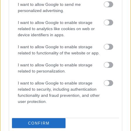
Beata Jonīte jau atkal
I want to allow Google to send me
nonāk uzmanības centrā –
personalized advertising.
šoreiz ar superdārgu
I want to allow Google to enable storage
pulksteni
related to analytics like cookies on web or
device identifiers in apps.
I want to allow Google to enable storage
related to functionality of the website or app.
I want to allow Google to enable storage
related to personalization.
I want to allow Google to enable storage
3
zodiaka zīmes šajā
“Tā var ākstīties savā
related to security, including authentication
nedēļas nogalē kārtīgi
virtuvē, nevis uz
functionality and fraud prevention, and other
“nodos uguņus”, bet
skatuves!” Elita
user protection.
vienai – labāk palikt
Mīlgrāve ļāvusies
mājās
negaidīti erotiskai
skatuves deja ar
Eirovīzijas zvaigzni
CONFIRM