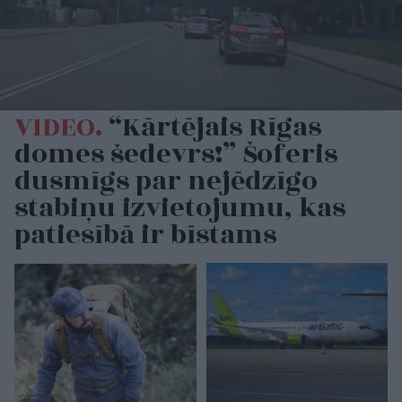
VIDEO.
“Kārtējais Rīgas
domes šedevrs!” Šoferis
dusmīgs par nejēdzīgo
stabiņu izvietojumu, kas
patiesībā ir bīstams