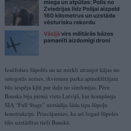
miega un atpūtas: Polis no
Zviedrijas līdz Polijai aizpeld
160 kilometrus un uzstāda
vēsturisku rekordu
Vācijā
virs militārās bāzes
pamanīti aizdomīgi droni
Iesēžoties šūpolēs un uz mirkli atraujot kājas no
sniegotās zemes, ikvienam parka apmeklētājam
būs iespēja kļūt par daļu no simfonijas. Pērn
Bauska bija pirmā vieta Latvijā, kur kompānija
SIA “Full Stage” uzstādīja šāda tipa šūpoļu
konstrukciju. Priecājamies, ka arī šogad šūpoles
tiks uzstādītas tieši Bauskā.