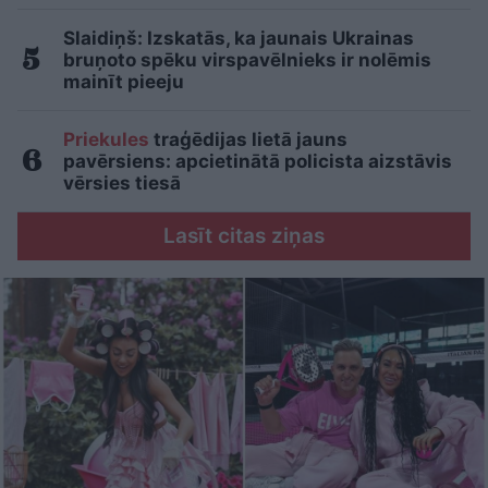
Slaidiņš: Izskatās, ka jaunais Ukrainas
bruņoto spēku virspavēlnieks ir nolēmis
mainīt pieeju
Priekules
traģēdijas lietā jauns
pavērsiens: apcietinātā policista aizstāvis
vērsies tiesā
Lasīt citas ziņas