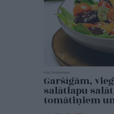
Foto: Shutterstock
Garšīgām, vie
salātlapu salāt
tomātiņiem un