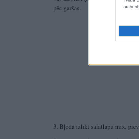
pēc garšas.
authenti
3. Bļodā izlikt salātlapu mix, pie