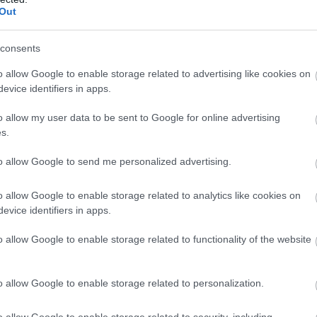
Out
Atcelt
Ziņot
consents
o allow Google to enable storage related to advertising like cookies on
evice identifiers in apps.
o allow my user data to be sent to Google for online advertising
s.
ā virs militārās
Pierīgā notikusi smaga
to allow Google to send me personalized advertising.
s pamanīti
avārija – viens no
omīgi droni
šoferiem aizbēdzis no
o allow Google to enable storage related to analytics like cookies on
notikuma vietas
evice identifiers in apps.
o allow Google to enable storage related to functionality of the website
o allow Google to enable storage related to personalization.
 ml salātu olīveļļas. Ķiploku sasmalcināt ar nazi
enot ķiploku jogurtam, pievienot sāli un piparus
o allow Google to enable storage related to security, including