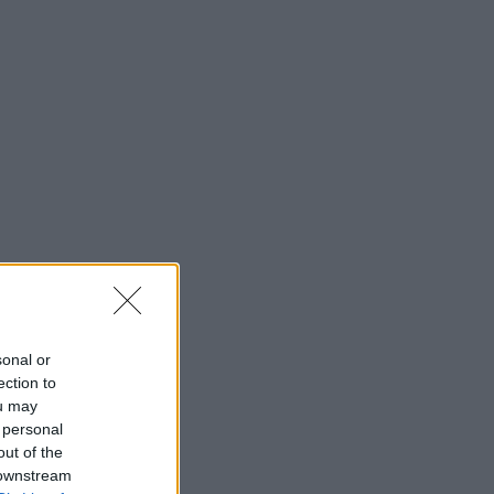
sonal or
ection to
ou may
 personal
out of the
 downstream