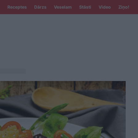
Receptes
Dārzs
Veselam
Stāsti
Video
Ziņo!