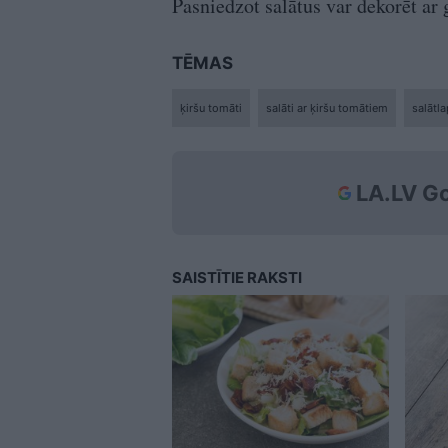
Pasniedzot salātus var dekorēt a
TĒMAS
ķiršu tomāti
salāti ar ķiršu tomātiem
salātl
LA.LV Go
SAISTĪTIE RAKSTI