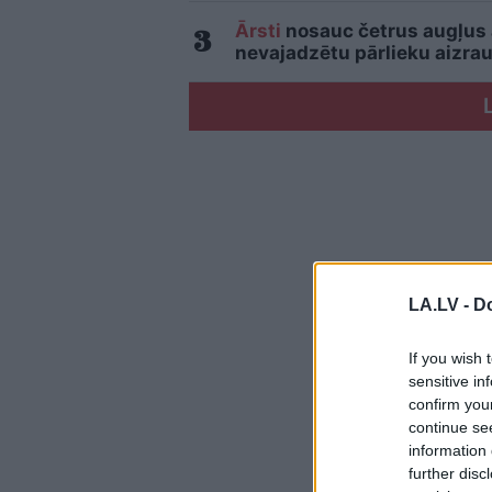
Ārsti
nosauc četrus augļus
nevajadzētu pārlieku aizrau
LA.LV -
Do
If you wish 
sensitive in
confirm you
continue se
information 
further disc