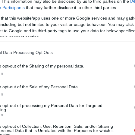
. This information may also be disclosed by us to third parties on the
IA
Participants
that may further disclose it to other third parties.
 that this website/app uses one or more Google services and may gath
including but not limited to your visit or usage behaviour. You may click 
 to Google and its third-party tags to use your data for below specifi
ogle consent section.
l Data Processing Opt Outs
garšas
o opt-out of the Sharing of my personal data.
 dekorēšanai
In
o opt-out of the Sale of my Personal Data.
In
ež ķiršu tomātiņus, atkarībā no to izmēra.
eļļas un apcep tomātus līdz tiem parādās brūngana
to opt-out of processing my Personal Data for Targeted
ing.
mt no uguns. Jācep uz lielas uguns, lai tomāti
In
o opt-out of Collection, Use, Retention, Sale, and/or Sharing
ersonal Data that Is Unrelated with the Purposes for which it
lected.