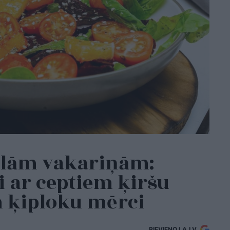
glām vakariņām:
i ar ceptiem ķiršu
 ķiploku mērci
PIEVIENO LA.LV