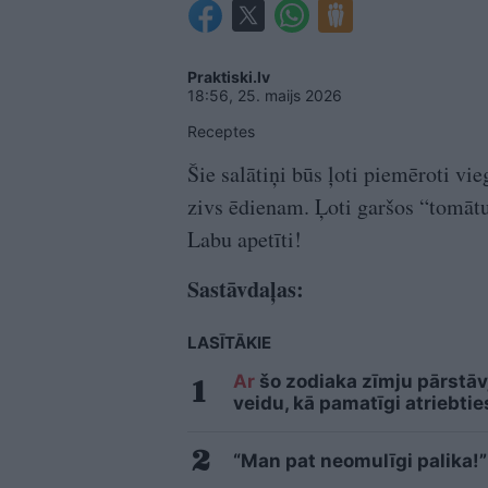
Praktiski.lv
18:56, 25. maijs 2026
Receptes
Šie salātiņi būs ļoti piemēroti vi
zivs ēdienam. Ļoti garšos “tomātu 
Labu apetīti!
Sastāvdaļas:
LASĪTĀKIE
Ar
šo zodiaka zīmju pārstāvj
veidu, kā pamatīgi atriebtie
“Man pat neomulīgi palika!”