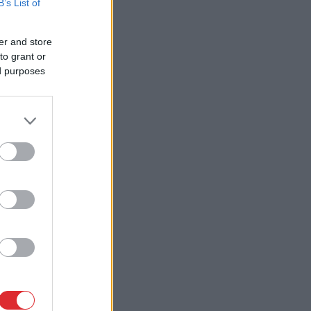
B’s List of
er and store
to grant or
ed purposes