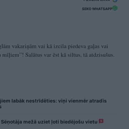
SEKO WHATSAPP
eglām vakariņām vai kā izcila piedeva gaļas vai
mīļiem”! Salātus var ēst kā siltus, tā atdzisušus.
iem labāk nestrīdēties: viņi vienmēr atradīs
s
 Sēņotāja mežā uziet ļoti biedējošu vietu
5