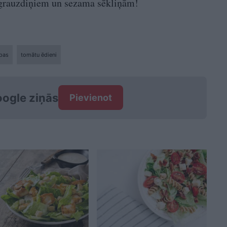
r grauzdiņiem un sezama sēkliņām!
apas
tomātu ēdieni
ogle ziņās
Pievienot