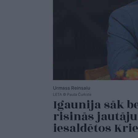
Urmass Reinsalu
LETA © Paula Čurkste
Igaunija sāk b
risinās jautāj
iesaldētos Kri