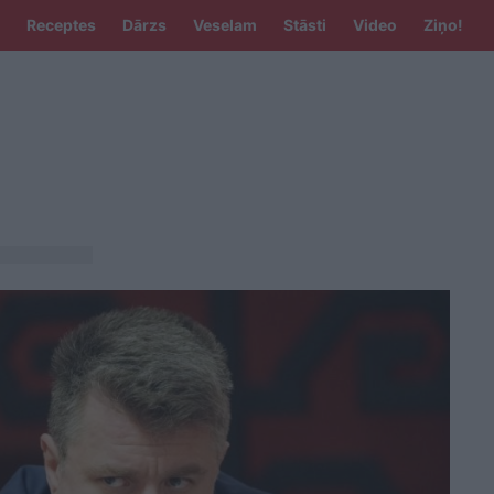
Receptes
Dārzs
Veselam
Stāsti
Video
Ziņo!