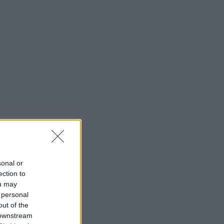
sonal or
ection to
ou may
 personal
out of the
 downstream