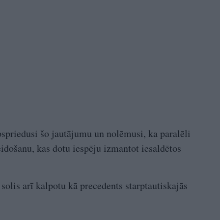
pspriedusi šo jautājumu un nolēmusi, ka paralēli
eidošanu, kas dotu iespēju izmantot iesaldētos
solis arī kalpotu kā precedents starptautiskajās