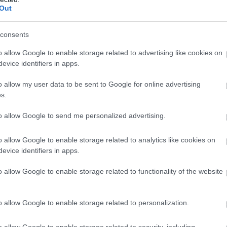
Out
Atcelt
Ziņot
consents
o allow Google to enable storage related to advertising like cookies on
 2022.gada februārī Eiropas Savienība ir
evice identifiers in apps.
emļa aktīvus 17 miljardu eiro vērtībā, un sankciju
o allow my user data to be sent to Google for online advertising
ntrālās bankas ārvalstu valūtas rezerves 300
s.
saldēti Krievijas aktīvi dažu desmitu miljonu eiro
to allow Google to send me personalized advertising.
o allow Google to enable storage related to analytics like cookies on
 Eiropas Komisijai
evice identifiers in apps.
 palīdzētu izmantot
o allow Google to enable storage related to functionality of the website
o allow Google to enable storage related to personalization.
o allow Google to enable storage related to security, including