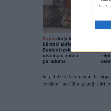
authenti
Kāpēc
kaķi tieši naktīs
Cik 
kā traki skrien pa māju?
aizb
Beidzot izskaidrots šis
naud
dīvainais mīluļa
rēķi
paradums
vare
lai palīdzētu Ukrainai un tās atja
panākta,” norādīja Igaunijas ārli