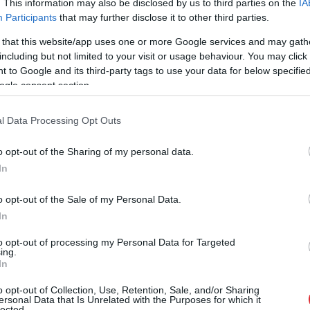
. This information may also be disclosed by us to third parties on the
IA
 ar Zelenski; atklājas, par ko viņiem ir
Participants
that may further disclose it to other third parties.
 that this website/app uses one or more Google services and may gath
including but not limited to your visit or usage behaviour. You may click 
īmes, kurām ir nosliece uz emocionālu kontroli
 to Google and its third-party tags to use your data for below specifi
ogle consent section.
Lasīt citas ziņas
l Data Processing Opt Outs
o opt-out of the Sharing of my personal data.
In
o opt-out of the Sale of my Personal Data.
In
to opt-out of processing my Personal Data for Targeted
ing.
In
o opt-out of Collection, Use, Retention, Sale, and/or Sharing
ersonal Data that Is Unrelated with the Purposes for which it
lected.