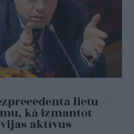
ezprecedenta lietu –
umu, kā izmantot
evijas aktīvus