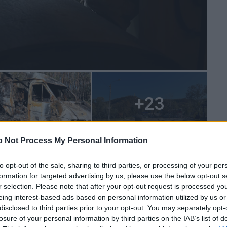
 Not Process My Personal Information
dās tiesisko ietvaru iesaldēto Krievijas aktīvu izmantošanai
mees”.
to opt-out of the sale, sharing to third parties, or processing of your per
formation for targeted advertising by us, please use the below opt-out s
r selection. Please note that after your opt-out request is processed y
eing interest-based ads based on personal information utilized by us or
jiem labāk nestrīdēties: viņi vienmēr atradīs
disclosed to third parties prior to your opt-out. You may separately opt-
s
losure of your personal information by third parties on the IAB’s list of