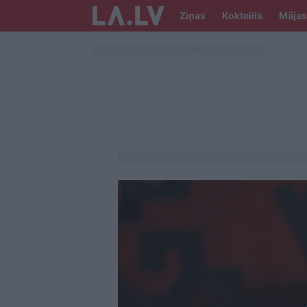
Ziņas
Kokteilis
Mājas