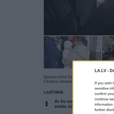
LA.LV -
Do
Igaunija pirmā Eiropas Savienībā (ES) izstrā
Ukrainas atbalstam, vēsta laikraksts “Posti
If you wish 
sensitive in
LASĪTĀKIE
confirm you
continue se
Ar šo zodiaka zīmju pārstāv
information 
veidu, kā pamatīgi atriebtie
further disc