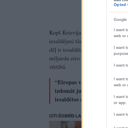
Opted 
Google 
I want t
Kopš Krievijas iebrukuma Ukrainā
web or d
iesaldējusi tās īpašumā esošos Kr
I want t
dēļ ir iesaldētas arī Krievijas Ce
purpose
miljardu eiro vērtībā. Igaunijā ie
I want 
vērtībā.
I want t
“Eiropas valstis ir uzdevušas
web or d
izdomāt juridisku shēmu, kas
I want t
iesaldētos aktīvus,
or app.
I want t
CITI ŠOBRĪD LASA
I want t