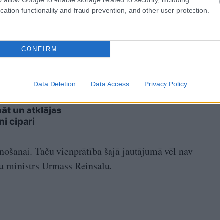
cation functionality and fraud prevention, and other user protection.
CONFIRM
tālu deputāts var
Svētdien
laiks
Data Deletion
Data Access
Privacy Policy
raukt par valsts
mainīsies. Laika
u? Sabiedrība sāk
prognoze
nāt un atklājas
ni cipari
unošanai. Taču vienprātība šajā jautājumā vēl nav
etu ministrs Urmass Reinsalu.