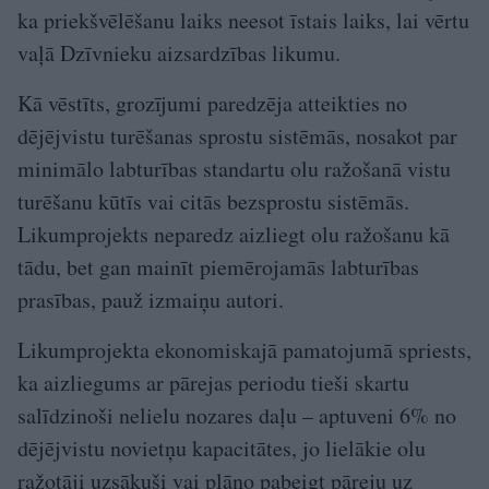
ka priekšvēlēšanu laiks neesot īstais laiks, lai vērtu
vaļā Dzīvnieku aizsardzības likumu.
Kā vēstīts, grozījumi paredzēja atteikties no
dējējvistu turēšanas sprostu sistēmās, nosakot par
minimālo labturības standartu olu ražošanā vistu
turēšanu kūtīs vai citās bezsprostu sistēmās.
Likumprojekts neparedz aizliegt olu ražošanu kā
tādu, bet gan mainīt piemērojamās labturības
prasības, pauž izmaiņu autori.
Likumprojekta ekonomiskajā pamatojumā spriests,
ka aizliegums ar pārejas periodu tieši skartu
salīdzinoši nelielu nozares daļu – aptuveni 6% no
dējējvistu novietņu kapacitātes, jo lielākie olu
ražotāji uzsākuši vai plāno pabeigt pāreju uz