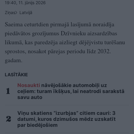
19:40, 11. jūnijs 2026
Ziņas
Latvijā
Saeima ceturtdien pirmajā lasījumā noraidīja
piedāvātos grozījumus Dzīvnieku aizsardzības
likumā, kas paredzēja aizliegt dējējvistu turēšanu
sprostos, nosakot pārejas periodu līdz 2032.
gadam.
LASĪTĀKIE
Nosaukti
nāvējošākie automobiļi uz
ceļiem: turam īkšķus, lai neatrodi sarakstā
savu auto
Viņu skatiens “izurbjas” citiem cauri: 3
datumi, kuros dzimušos mēdz uzskatīt
par biedējošiem