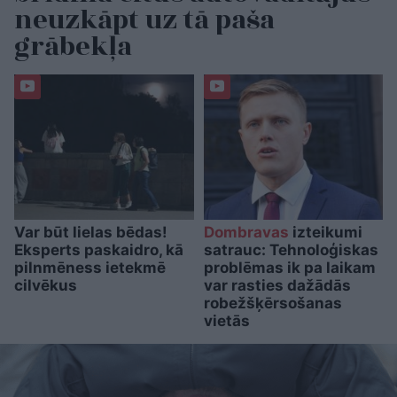
neuzkāpt uz tā paša
grābekļa
Var būt lielas bēdas!
Dombravas
izteikumi
Eksperts paskaidro, kā
satrauc: Tehnoloģiskas
pilnmēness ietekmē
problēmas ik pa laikam
cilvēkus
var rasties dažādās
robežšķērsošanas
vietās