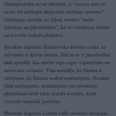
likumprojektu nevar atbalstīt, jo “nozare pati iet
uz to, lai aizliegtu dējējvistu turēšanu sprostos”.
Grasbergs sprieda, ka jāļauj nozarei “pašai
kārtoties un pārveidoties”, kā arī cilvēkiem izdarīt
savu izvēli veikalu plauktos.
Savukārt deputāte Simanovska debatēs sacīja, ka
dzīvnieki ir dzīvas būtnes, līdz ar to ir jānodrošina
tādi apstākļi, kas atbilst viņu sugas vajadzībām un
neveicina ciešanas. Viņa norādīja, ka likums ir
vēstījums, ko Saeima nodod uzņēmējiem. Nosakot
šādu aizliegumu, uzņēmējiem jau investīciju
plānošanas brīdī tiktu skaidri norādīts, kādā
virzienā turpmāk jāattīstās.
Deputāts Ingmārs Līdaka (AS) savukārt atrunājās,