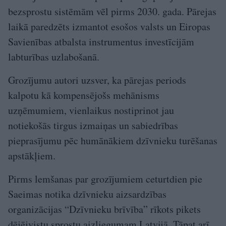
bezsprostu sistēmām vēl pirms 2030. gada. Pārejas
laikā paredzēts izmantot esošos valsts un Eiropas
Savienības atbalsta instrumentus investīcijām
labturības uzlabošanā.
Grozījumu autori uzsver, ka pārejas periods
kalpotu kā kompensējošs mehānisms
uzņēmumiem, vienlaikus nostiprinot jau
notiekošās tirgus izmaiņas un sabiedrības
pieprasījumu pēc humānākiem dzīvnieku turēšanas
apstākļiem.
Pirms lemšanas par grozījumiem ceturtdien pie
Saeimas notika dzīvnieku aizsardzības
organizācijas “Dzīvnieku brīvība” rīkots pikets
dējējvistu sprostu aizliegumam Latvijā. Tāpat arī