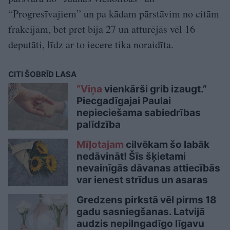
“Progresīvajiem” un pa kādam pārstāvim no citām
frakcijām, bet pret bija 27 un atturējās vēl 16
deputāti, līdz ar to iecere tika noraidīta.
CITI ŠOBRĪD LASA
“Viņa
vienkārši grib izaugt.”
Piecgadīgajai Paulai
nepieciešama sabiedrības
palīdzība
Mīļotajam
cilvēkam šo labāk
nedāvināt! Šīs šķietami
nevainīgās dāvanas attiecībās
var ienest strīdus un asaras
Gredzens pirkstā vēl pirms 18
gadu sasniegšanas. Latvijā
audzis nepilngadīgo līgavu