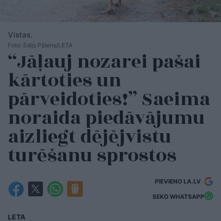
Vistas.
Foto: Edijs Pālens/LETA
“Jāļauj nozarei pašai
kārtoties un
pārveidoties!” Saeima
noraida piedāvājumu
aizliegt dējējvistu
turēšanu sprostos
PIEVIENO LA.LV
SEKO WHATSAPP
LETA