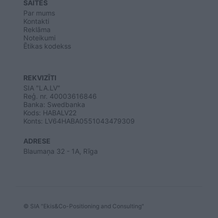
SAITES
Par mums
Kontakti
Reklāma
Noteikumi
Ētikas kodekss
REKVIZĪTI
SIA "LA.LV"
Reģ. nr. 40003616846
Banka: Swedbanka
Kods: HABALV22
Konts: LV64HABA0551043479309
ADRESE
Blaumaņa 32 - 1A, Rīga
© SIA "Ekis&Co-Positioning and Consulting"