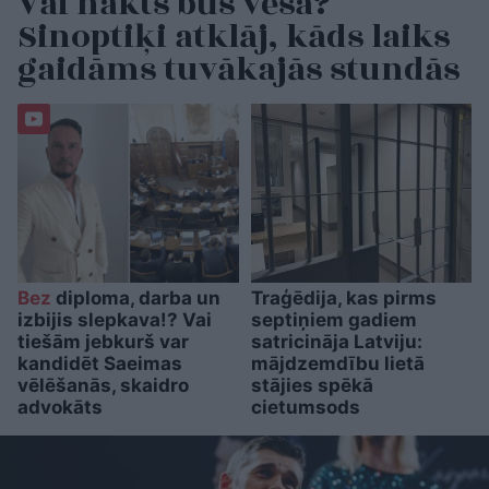
Vai nakts būs vēsa?
Sinoptiķi atklāj, kāds laiks
gaidāms tuvākajās stundās
Bez
diploma, darba un
Traģēdija, kas pirms
izbijis slepkava!? Vai
septiņiem gadiem
tiešām jebkurš var
satricināja Latviju:
kandidēt Saeimas
mājdzemdību lietā
vēlēšanās, skaidro
stājies spēkā
advokāts
cietumsods