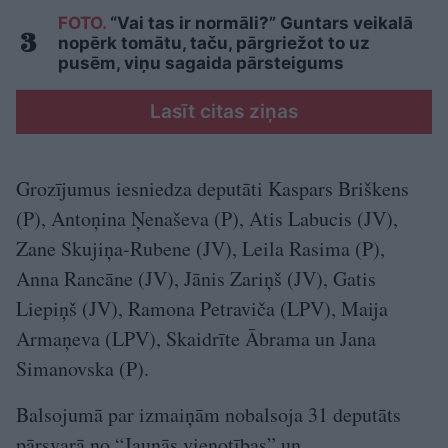
FOTO.
“Vai tas ir normāli?” Guntars veikalā
nopērk tomātu, taču, pārgriežot to uz
pusēm, viņu sagaida pārsteigums
Lasīt citas ziņas
Grozījumus iesniedza deputāti Kaspars Briškens
(P), Antoņina Ņenaševa (P), Atis Labucis (JV),
Zane Skujiņa-Rubene (JV), Leila Rasima (P),
Anna Rancāne (JV), Jānis Zariņš (JV), Gatis
Liepiņš (JV), Ramona Petraviča (LPV), Maija
Armaņeva (LPV), Skaidrīte Ābrama un Jana
Simanovska (P).
Balsojumā par izmaiņām nobalsoja 31 deputāts
pārsvarā no “Jaunās vienotības” un