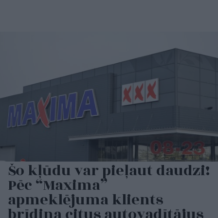
Šo kļūdu var pieļaut daudzi!
Pēc “Maxima”
apmeklējuma klients
brīdina citus autovadītājus