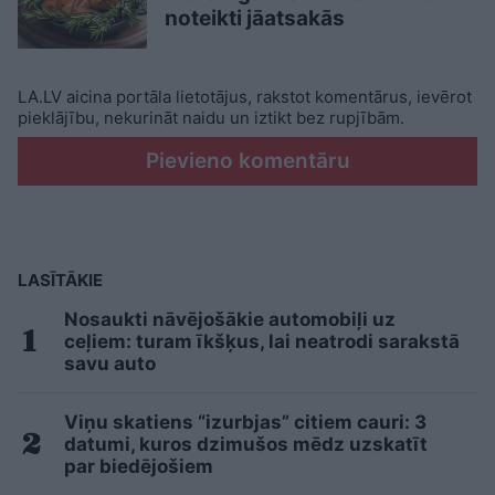
noteikti jāatsakās
LA.LV aicina portāla lietotājus, rakstot komentārus, ievērot
pieklājību, nekurināt naidu un iztikt bez rupjībām.
Pievieno komentāru
LASĪTĀKIE
Nosaukti nāvējošākie automobiļi uz
ceļiem: turam īkšķus, lai neatrodi sarakstā
savu auto
Viņu skatiens “izurbjas” citiem cauri: 3
datumi, kuros dzimušos mēdz uzskatīt
par biedējošiem