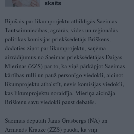
skaits
Bijušais par likumprojektu atbildīgās Saeimas
Tautsaimniecības, agrārās, vides un reģionālās
politikas komisijas priekšsēdētājs Briškens,
dodoties ziņot par likumprojektu, saņēma
aizrādījumus no Saeimas priekšsēdētājas Daigas
Mieriņas (ZZS) par to, ka viņš pārkāpjot Saeimas
kārtības rulli un pauž personīgo viedokli, aicinot
likumprojektu atbalstīt, nevis komisijas viedokli,
kas likumprojektu noraidīja. Mieriņa aicināja
Briškenu savu viedokli paust debatēs.
Saeimas deputāti Jānis Grasbergs (NA) un
Armands Krauze (ZZS) pauda, ka viņi