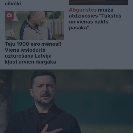
cilvēki
Abgunstes
muižā
atdzīvosies “Tūkstoš
un vienas nakts
pasaka”
Teju 1900 eiro mēnesī!
Viena ieslodzītā
uzturēšana Latvijā
kļūst arvien dārgāka