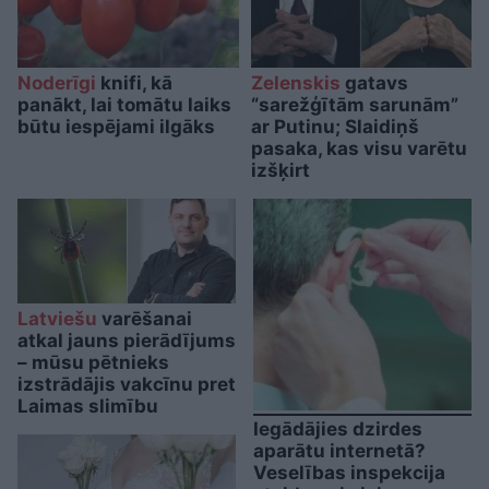
Noderīgi
knifi, kā
Zelenskis
gatavs
panākt, lai tomātu laiks
“sarežģītām sarunām”
būtu iespējami ilgāks
ar Putinu; Slaidiņš
pasaka, kas visu varētu
izšķirt
Latviešu
varēšanai
atkal jauns pierādījums
– mūsu pētnieks
izstrādājis vakcīnu pret
Laimas slimību
Iegādājies dzirdes
aparātu internetā?
Veselības inspekcija