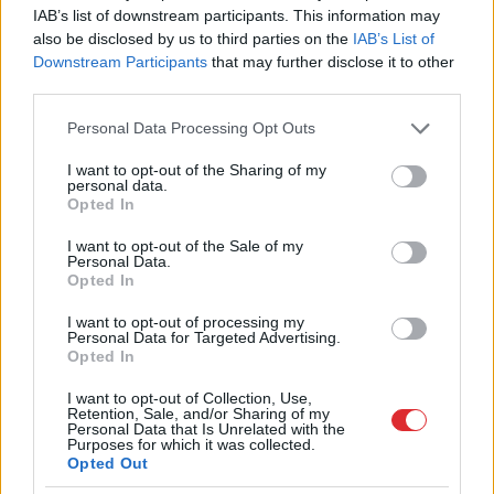
IAB’s list of downstream participants. This information may
also be disclosed by us to third parties on the
IAB’s List of
Downstream Participants
that may further disclose it to other
third parties.
Please note that this website/app uses one or more Google
Personal Data Processing Opt Outs
services and may gather and store information including but
not limited to your visit or usage behaviour. You may click to
I want to opt-out of the Sharing of my
personal data.
grant or deny consent to Google and its third-party tags to
Raitis
Logins: Ja
“Bērnu
māte atsakās
Opted In
use your data for below specified purposes in below Google
nespēs vienoties,
bērnus laist ceļojumā!”
prognozēju, ka
Notāre skaidro, kas
consent section.
I want to opt-out of the Sale of my
“airBaltic” tiks
šādos gadījumos jāzina
Personal Data.
Opted In
iesniegts
vecākiem
maksātnespējas
I want to opt-out of processing my
pieteikums
Personal Data for Targeted Advertising.
Opted In
I want to opt-out of Collection, Use,
Retention, Sale, and/or Sharing of my
Personal Data that Is Unrelated with the
Purposes for which it was collected.
Opted Out