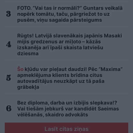
FOTO. “Vai tas ir normāli?” Guntars veikalā
nopērk tomātu, taču, pārgriežot to uz
pusēm, viņu sagaida pārsteigums
Rūgts! Latvijā slavenākais japānis Masaki
mijis gredzenus ar mīļoto – kāzās
izskanēja arī īpaši skaista latviešu
dziesma
Šo
kļūdu var pieļaut daudzi! Pēc “Maxima”
apmeklējuma klients brīdina citus
autovadītājus neuzkāpt uz tā paša
grābekļa
Bez diploma, darba un izbijis slepkava!?
Vai tiešām jebkurš var kandidēt Saeimas
vēlēšanās, skaidro advokāts
Lasīt citas ziņas