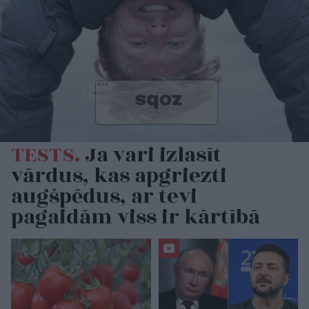
TESTS.
Ja vari izlasīt
vārdus, kas apgriezti
augšpēdus, ar tevi
pagaidām viss ir kārtībā