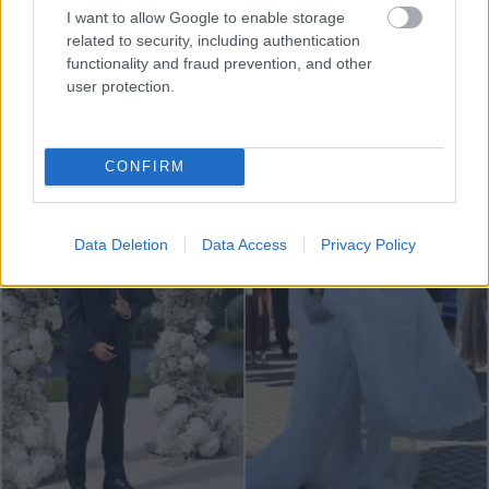
I want to allow Google to enable storage
related to security, including authentication
Pilsoņi
spriež, vai
FOTO. “Vai tas ir
functionality and fraud prevention, and other
šogad vispār ir vērts iet
normāli?” Guntars
user protection.
vēlēt: “Man ir tā
veikalā nopērk tomātu,
apnikusi politiskā AI
taču, pārgriežot to uz
šļura!”
pusēm, viņu sagaida
CONFIRM
pārsteigums
Data Deletion
Data Access
Privacy Policy