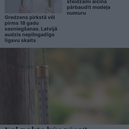
steidzami aicina
pārbaudīt modeļa
numuru
Gredzens pirkstā vēl
pirms 18 gadu
sasniegšanas. Latvijā
audzis nepilngadīgo
līgavu skaits