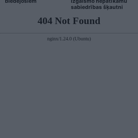
biedējošiem
izgaismo nepatīkamu
sabiedrības šķautni