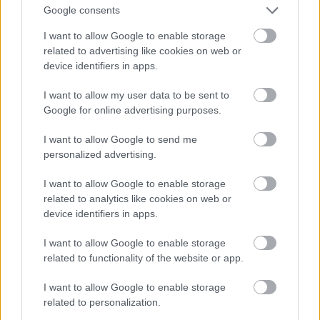
Google consents
I want to allow Google to enable storage
Atcelt
Ziņot
related to advertising like cookies on web or
device identifiers in apps.
I want to allow my user data to be sent to
Mīļotajam cilvēkam šo
Google for online advertising purposes.
labāk nedāvināt! Šīs
I want to allow Google to send me
šķietami nevainīgās
personalized advertising.
dāvanas attiecībās var
I want to allow Google to enable storage
ienest strīdus un asaras
related to analytics like cookies on web or
device identifiers in apps.
I want to allow Google to enable storage
related to functionality of the website or app.
I want to allow Google to enable storage
related to personalization.