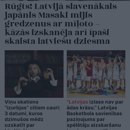
Rūgts! Latvijā slavenākais
japānis Masaki mijis
gredzenus ar mīļoto –
kāzās izskanēja arī īpaši
skaista latviešu dziesma
Viņu skatiens
“Latvijas
izlase nav par
“izurbjas” citiem cauri:
ādas krāsu.” Latvijas
3 datumi, kuros
Basketbola savienības
dzimušos mēdz
paziņojums par
uzskatīt par
spēlētāju aizskaršanu