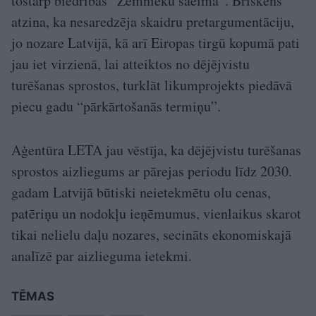
tostarp biedrības “Zemnieku saeima”. Briškens
atzina, ka nesaredzēja skaidru pretargumentāciju,
jo nozare Latvijā, kā arī Eiropas tirgū kopumā pati
jau iet virzienā, lai atteiktos no dējējvistu
turēšanas sprostos, turklāt likumprojekts piedāvā
piecu gadu “pārkārtošanās termiņu”.
Aģentūra LETA jau vēstīja, ka dējējvistu turēšanas
sprostos aizliegums ar pārejas periodu līdz 2030.
gadam Latvijā būtiski neietekmētu olu cenas,
patēriņu un nodokļu ieņēmumus, vienlaikus skarot
tikai nelielu daļu nozares, secināts ekonomiskajā
analīzē par aizlieguma ietekmi.
TĒMAS