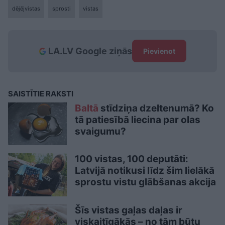
dējējvistas
sprosti
vistas
LA.LV Google ziņās
Pievienot
SAISTĪTIE RAKSTI
Baltā
stīdziņa dzeltenumā? Ko
tā patiesībā liecina par olas
svaigumu?
100 vistas, 100 deputāti:
Latvijā notikusi līdz šim lielākā
sprostu vistu glābšanas akcija
Šīs vistas gaļas daļas ir
viskaitīgākās – no tām būtu