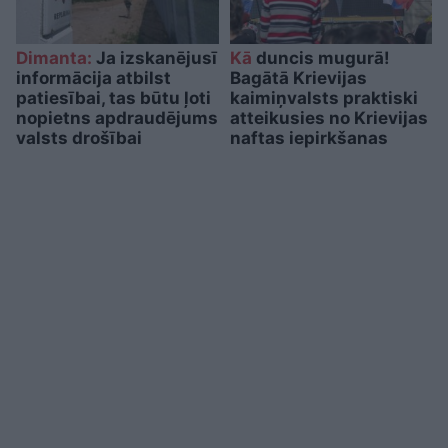
Dimanta:
Ja izskanējusī
Kā
duncis mugurā!
informācija atbilst
Bagātā Krievijas
patiesībai, tas būtu ļoti
kaimiņvalsts praktiski
nopietns apdraudējums
atteikusies no Krievijas
valsts drošībai
naftas iepirkšanas