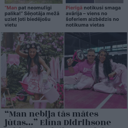
“Man
pat neomulīgi
Pierīgā
notikusi smaga
palika!” Sēņotāja mežā
avārija – viens no
uziet ļoti biedējošu
šoferiem aizbēdzis no
vietu
notikuma vietas
“Man nebija tās mātes
jūtas…” Elīna Didrihsone