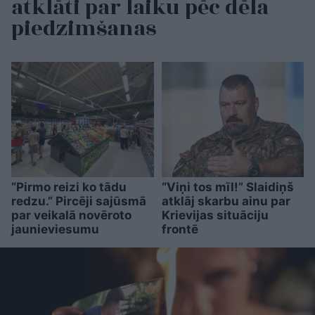
atklāti par laiku pēc dēla
piedzimšanas
“Pirmo reizi ko tādu
“Viņi tos mīl!” Slaidiņš
redzu.” Pircēji sajūsmā
atklāj skarbu ainu par
par veikalā novēroto
Krievijas situāciju
jaunieviesumu
frontē