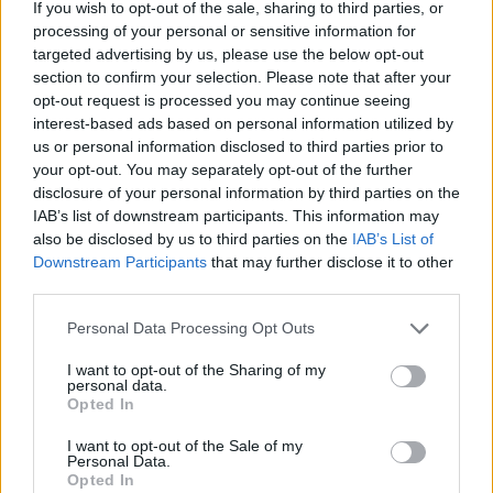
nolēmis mainīt pieeju
suņu kuņģos
If you wish to opt-out of the sale, sharing to third parties, or
processing of your personal or sensitive information for
targeted advertising by us, please use the below opt-out
section to confirm your selection. Please note that after your
opt-out request is processed you may continue seeing
interest-based ads based on personal information utilized by
us or personal information disclosed to third parties prior to
your opt-out. You may separately opt-out of the further
disclosure of your personal information by third parties on the
IAB’s list of downstream participants. This information may
also be disclosed by us to third parties on the
IAB’s List of
Downstream Participants
that may further disclose it to other
third parties.
Please note that this website/app uses one or more Google
Personal Data Processing Opt Outs
Krievijā sācies pavēstu
services and may gather and store information including but
vilnis: zināms, kas notiek
not limited to your visit or usage behaviour. You may click to
I want to opt-out of the Sharing of my
personal data.
grant or deny consent to Google and its third-party tags to
ar tiem, kuri tās izvēlas
Opted In
use your data for below specified purposes in below Google
ignorēt
consent section.
I want to opt-out of the Sale of my
Personal Data.
Opted In