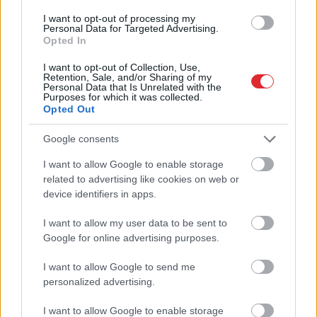
I want to opt-out of processing my
Personal Data for Targeted Advertising.
Opted In
I want to opt-out of Collection, Use,
Retention, Sale, and/or Sharing of my
Personal Data that Is Unrelated with the
Purposes for which it was collected.
Opted Out
“Tā
sanāca, ka iemīlējās
Kad
beidzot varētu būt
divi cilvēki ar lielu gadu
gatava “Rail Baltica”
Google consents
starpību,” Linda Kalniņa
pamattrase? Dubkēvičs
pirmo reizi publiski
iezīmē iespējamo
I want to allow Google to enable storage
Atcelt
Ziņot
apstiprina laulību ar
scenāriju
related to advertising like cookies on web or
Džilindžeru
device identifiers in apps.
I want to allow my user data to be sent to
Google for online advertising purposes.
I want to allow Google to send me
personalized advertising.
Pamatīgs
reibums!
Rīgā policija aiztur
I want to allow Google to enable storage
agresīvu vīrieti, kurš ar