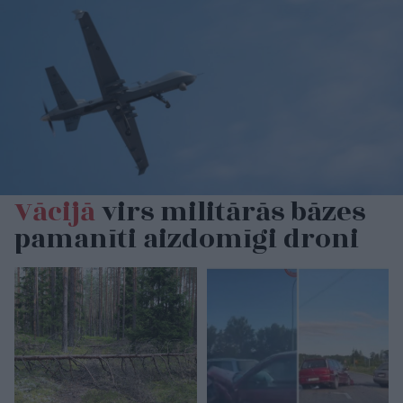
Vācijā
virs militārās bāzes
pamanīti aizdomīgi droni