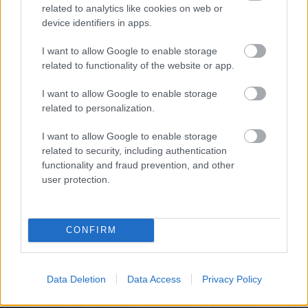
related to analytics like cookies on web or
elektrisko riteņkrēslu
device identifiers in apps.
pārvietojās pa
brauktuvi
Nabaga
cilvēks!
I want to allow Google to enable storage
“Pepco” veikalā kāds
related to functionality of the website or app.
pircējs dabūjis dzirdēt
to, ko viņam noteikti
I want to allow Google to enable storage
nebūtu jādzird
related to personalization.
VIDEO.
Fenomenāls
I want to allow Google to enable storage
skats! Ukraiņu
related to security, including authentication
aktīvists ielauzies
functionality and fraud prevention, and other
Krievijas aizsardzības
user protection.
nozares amatpersonu
videokonferencē
CONFIRM
Data Deletion
Data Access
Privacy Policy