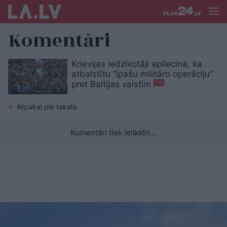
Komentāri
Krievijas iedzīvotāji apliecina, ka
atbalstītu “īpašu militāro operāciju”
pret Baltijas valstīm
110
←
Atpakaļ pie raksta
Komentāri tiek ielādēti...