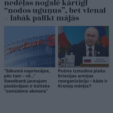
nedēļas nogalē kārtīgi
“nodos uguņus”, bet vienai
– labāk palikt mājās
“Sākumā nopriecājos,
Putins izsludina plašu
pēc tam – vē…”
Krievijas armijas
Swedbank jaunajam
reorganizāciju – kāds ir
piedāvājam ir būtisks
Kremļa mērķis?
“zemūdens akmens”