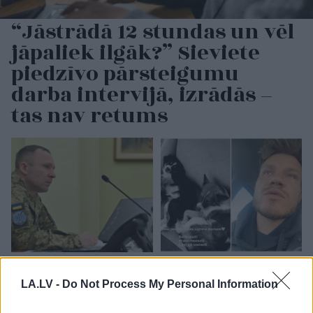
“Jāstrādā 12 stundas un vēl
jāpaliek ilgāk?” Sieviete
piedzīvo pārsteigumu
darba intervijā, izrādās –
tas nav retums
Slaidiņš:
Izskatās, ka
“Tik
daudz melu…”
jaunais Ukrainas
Modris Konovalovs
LA.LV -
Do Not Process My Personal Information
bruņoto spēku
atklāj, ko ekspertīzē
virspavēlnieks ir
konstatēja nošauto