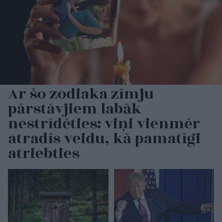
Ar šo zodiaka zīmju
pārstāvjiem labāk
nestrīdēties: viņi vienmēr
atradīs veidu, kā pamatīgi
atriebties