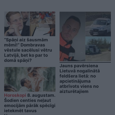
“Spāņi aiz šausmām
mēmi!” Dombravas
vēstule sacēlusi vētru
Latvijā, bet ko par to
domā spāņi?
Jauns pavērsiena
Lietuvā nogalinātā
feldšera lietā: no
apcietinājuma
atbrīvots viens no
aizturētajiem
Horoskopi
8. augustam.
Šodien centies neļaut
emocijām pārāk spēcīgi
ietekmēt tavus