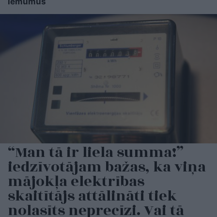
lēmumus
“Man tā ir liela summa!”
iedzīvotājam bažas, ka viņa
mājokļa elektrības
skaitītājs attālināti tiek
nolasīts neprecīzi. Vai tā