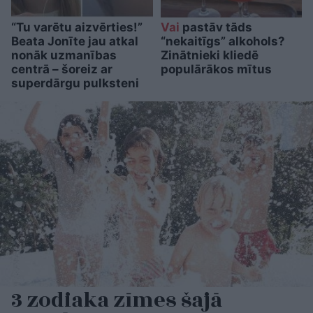
“Tu varētu aizvērties!”
Vai
pastāv tāds
Beata Jonīte jau atkal
“nekaitīgs” alkohols?
nonāk uzmanības
Zinātnieki kliedē
centrā – šoreiz ar
populārākos mītus
superdārgu pulksteni
3 zodiaka zīmes šajā