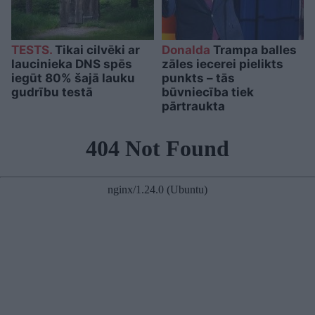
TESTS.
Tikai cilvēki ar
Donalda
Trampa balles
laucinieka DNS spēs
zāles iecerei pielikts
iegūt 80% šajā lauku
punkts – tās
gudrību testā
būvniecība tiek
pārtraukta