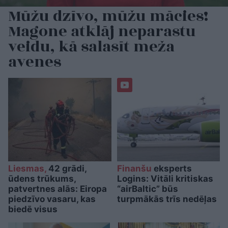
Mūžu dzīvo, mūžu mācies!
Magone atklāj neparastu
veidu, kā salasīt meža
avenes
Liesmas,
42 grādi,
Finanšu
eksperts
ūdens trūkums,
Logins: Vitāli kritiskas
patvertnes alās: Eiropa
“airBaltic” būs
piedzīvo vasaru, kas
turpmākās trīs nedēļas
biedē visus