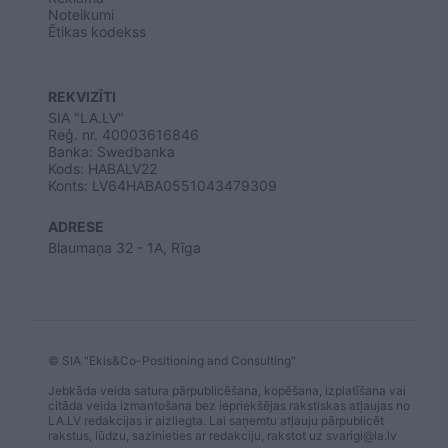
Noteikumi
Ētikas kodekss
REKVIZĪTI
SIA "LA.LV"
Reģ. nr. 40003616846
Banka: Swedbanka
Kods: HABALV22
Konts: LV64HABA0551043479309
ADRESE
Blaumaņa 32 - 1A, Rīga
© SIA "Ekis&Co-Positioning and Consulting"
Jebkāda veida satura pārpublicēšana, kopēšana, izplatīšana vai
citāda veida izmantošana bez iepriekšējas rakstiskas atļaujas no
LA.LV redakcijas ir aizliegta. Lai saņemtu atļauju pārpublicēt
rakstus, lūdzu, sazinieties ar redakciju, rakstot uz
svarigi@la.lv