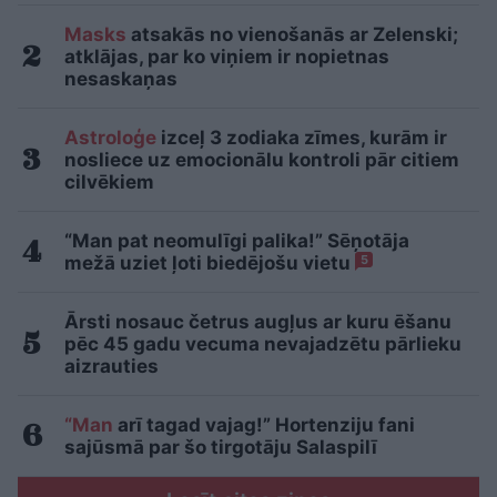
Masks
atsakās no vienošanās ar Zelenski;
atklājas, par ko viņiem ir nopietnas
nesaskaņas
Astroloģe
izceļ 3 zodiaka zīmes, kurām ir
nosliece uz emocionālu kontroli pār citiem
cilvēkiem
“Man pat neomulīgi palika!” Sēņotāja
mežā uziet ļoti biedējošu vietu
5
Ārsti nosauc četrus augļus ar kuru ēšanu
pēc 45 gadu vecuma nevajadzētu pārlieku
aizrauties
“Man
arī tagad vajag!” Hortenziju fani
sajūsmā par šo tirgotāju Salaspilī