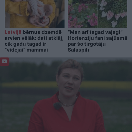
Latvijā
bērnus dzemdē
“Man arī tagad vajag!”
arvien vēlāk: dati atklāj,
Hortenziju fani sajūsmā
cik gadu tagad ir
par šo tirgotāju
“vidējai” mammai
Salaspilī