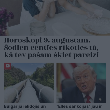
Horoskopi 9. augustam.
Šodien centies rīkoties tā,
kā tev pašam šķiet pareizi
Bulgārijā ielidojis un
“Elles sankcijas” jau ir