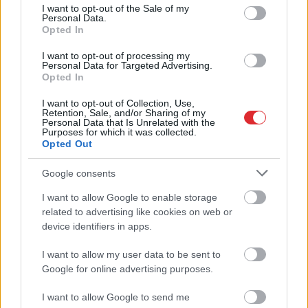
consent section.
I want to opt-out of the Sale of my
Cik tālu deputāts var
“Nu šī ir cilvēku
Personal Data.
aizbraukt par valsts
krāpšana!” Depozīta
Opted In
naudu? Sabiedrība sāk
glāze vai vienkārši ar
rēķināt un atklājas
varu iedots maksas
I want to opt-out of processing my
vareni cipari
trauks – pasākumu
Personal Data for Targeted Advertising.
Opted In
apmeklētāji sāk
dusmoties
I want to opt-out of Collection, Use,
Retention, Sale, and/or Sharing of my
Personal Data that Is Unrelated with the
Purposes for which it was collected.
Opted Out
Google consents
I want to allow Google to enable storage
Atcelt
Ziņot
related to advertising like cookies on web or
device identifiers in apps.
I want to allow my user data to be sent to
Google for online advertising purposes.
I want to allow Google to send me
“Tikai bagātie izmanto