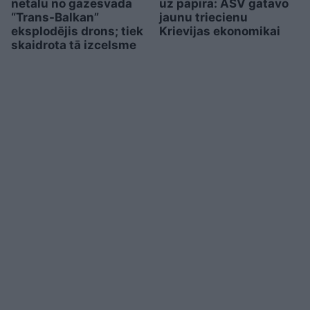
netālu no gāzesvada
uz papīra: ASV gatavo
“Trans-Balkan”
jaunu triecienu
eksplodējis drons; tiek
Krievijas ekonomikai
skaidrota tā izcelsme