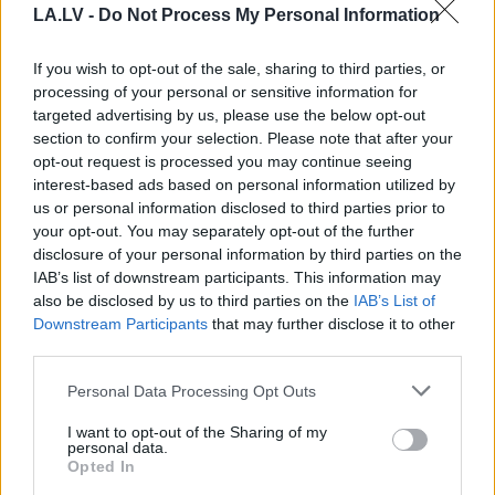
LA.LV -
Do Not Process My Personal Information
If you wish to opt-out of the sale, sharing to third parties, or
processing of your personal or sensitive information for
targeted advertising by us, please use the below opt-out
section to confirm your selection. Please note that after your
Kāpēc kaķi tieši naktīs kā
opt-out request is processed you may continue seeing
traki skrien pa māju?
interest-based ads based on personal information utilized by
us or personal information disclosed to third parties prior to
Beidzot izskaidrots šis
your opt-out. You may separately opt-out of the further
dīvainais mīluļa paradums
disclosure of your personal information by third parties on the
IAB’s list of downstream participants. This information may
also be disclosed by us to third parties on the
IAB’s List of
Downstream Participants
that may further disclose it to other
third parties.
Please note that this website/app uses one or more Google
Personal Data Processing Opt Outs
services and may gather and store information including but
not limited to your visit or usage behaviour. You may click to
I want to opt-out of the Sharing of my
personal data.
grant or deny consent to Google and its third-party tags to
Opted In
use your data for below specified purposes in below Google