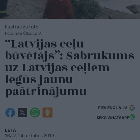
Ilustratīvs foto
Foto: Ieva Čīka/LETA
“Latvijas ceļu
būvētājs”: Sabrukums
uz Latvijas ceļiem
iegūs jaunu
paātrinājumu
PIEVIENO LA.LV
SEKO WHATSAPP
LETA
16:27, 24. oktobris 2019