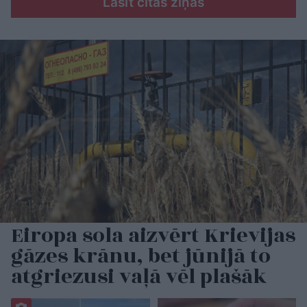
Lasīt citas ziņas
Eiropa sola aizvērt Krievijas
gāzes krānu, bet jūnijā to
atgriezusi vaļā vēl plašāk