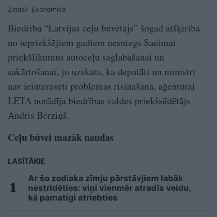
Ziņas
Ekonomika
Biedrība “Latvijas ceļu būvētājs” šogad atšķirībā
no iepriekšējiem gadiem nesniegs Saeimai
priekšlikumus autoceļu saglabāšanai un
sakārtošanai, jo uzskata, ka deputāti un ministri
nav ieinteresēti problēmas risināšanā, aģentūrai
LETA norādīja biedrības valdes priekšsēdētājs
Andris Bērziņš.
Ceļu būvei mazāk naudas
LASĪTĀKIE
Ar šo zodiaka zīmju pārstāvjiem labāk
nestrīdēties: viņi vienmēr atradīs veidu,
kā pamatīgi atriebties