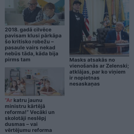
2018. gadā cilvēce
pavisam klusi pārkāpa
šo kritisko robežu –
pasaule vairs nekad
nebūs tāda, kāda bija
pirms tam
Masks atsakās no
vienošanās ar Zelenski;
atklājas, par ko viņiem
ir nopietnas
nesaskaņas
“Ar
katru jaunu
ministru kārtējā
reforma!” Vecāki un
skolotāji neslēpj
dusmas – vai
vērtējumu reforma