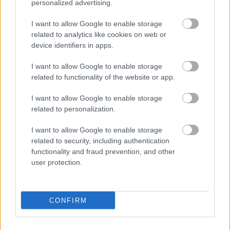
personalized advertising.
sabiedrisko transportu?”
Ģimene gribēja pavizināties
I want to allow Google to enable storage
related to analytics like cookies on web or
ar vilcienu, bet biļešu cena
device identifiers in apps.
lika pārdomāt
I want to allow Google to enable storage
related to functionality of the website or app.
I want to allow Google to enable storage
related to personalization.
I want to allow Google to enable storage
related to security, including authentication
functionality and fraud prevention, and other
user protection.
Renovācijas laikā
TESTS.
Kuras valsts
Olainē kādā namā
numurzīme redzama
sācies peļu iebrukums:
attēlā? Tikai retais šajā
vienā dzīvoklī notverts
testā iegūst vismaz
CONFIRM
ap 40 grauzēju
90%