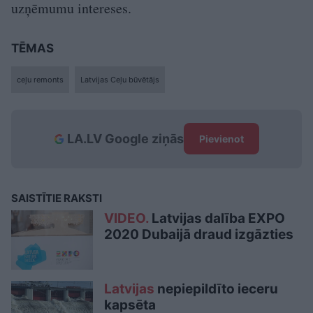
uzņēmumu intereses.
TĒMAS
ceļu remonts
Latvijas Ceļu būvētājs
LA.LV Google ziņās
Pievienot
SAISTĪTIE RAKSTI
VIDEO.
Latvijas dalība EXPO
2020 Dubaijā draud izgāzties
Latvijas
nepiepildīto ieceru
kapsēta