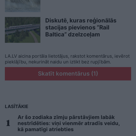
Diskutē, kuras reģionālās
stacijas pievienos “Rail
Baltica” dzelzceļam
LA.LV aicina portāla lietotājus, rakstot komentārus, ievērot
pieklājību, nekurināt naidu un iztikt bez rupjībām.
Skatīt komentārus (1)
LASĪTĀKIE
Ar šo zodiaka zīmju pārstāvjiem labāk
nestrīdēties: viņi vienmēr atradīs veidu,
kā pamatīgi atriebties