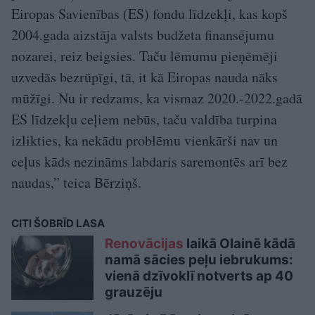
Eiropas Savienības (ES) fondu līdzekļi, kas kopš
2004.gada aizstāja valsts budžeta finansējumu
nozarei, reiz beigsies. Taču lēmumu pieņēmēji
uzvedās bezrūpīgi, tā, it kā Eiropas nauda nāks
mūžīgi. Nu ir redzams, ka vismaz 2020.-2022.gadā
ES līdzekļu ceļiem nebūs, taču valdība turpina
izlikties, ka nekādu problēmu vienkārši nav un
ceļus kāds nezināms labdaris saremontēs arī bez
naudas,” teica Bērziņš.
CITI ŠOBRĪD LASA
Renovācijas
laikā Olainē kādā
namā sācies peļu iebrukums:
vienā dzīvoklī notverts ap 40
grauzēju