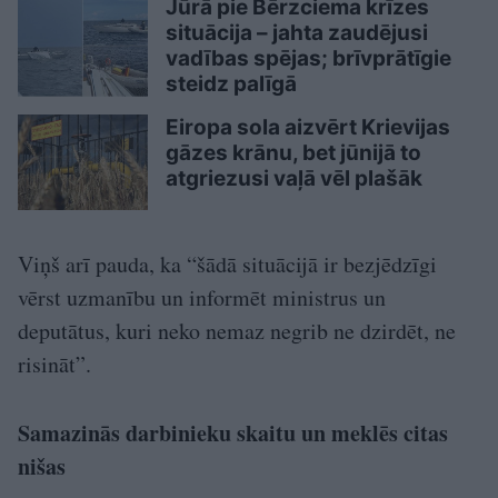
Jūrā pie Bērzciema krīzes
situācija – jahta zaudējusi
vadības spējas; brīvprātīgie
steidz palīgā
Eiropa sola aizvērt Krievijas
gāzes krānu, bet jūnijā to
atgriezusi vaļā vēl plašāk
Viņš arī pauda, ka “šādā situācijā ir bezjēdzīgi
vērst uzmanību un informēt ministrus un
deputātus, kuri neko nemaz negrib ne dzirdēt, ne
risināt”.
Samazinās darbinieku skaitu un meklēs citas
nišas