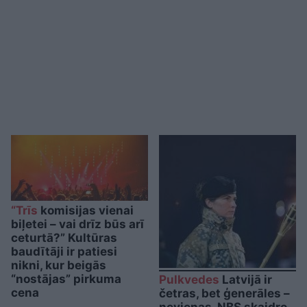
“Trīs
komisijas vienai
biļetei – vai drīz būs arī
ceturtā?” Kultūras
baudītāji ir patiesi
nikni, kur beigās
“nostājas” pirkuma
Pulkvedes
Latvijā ir
cena
četras, bet ģenerāles –
nevienas. NBS skaidro,