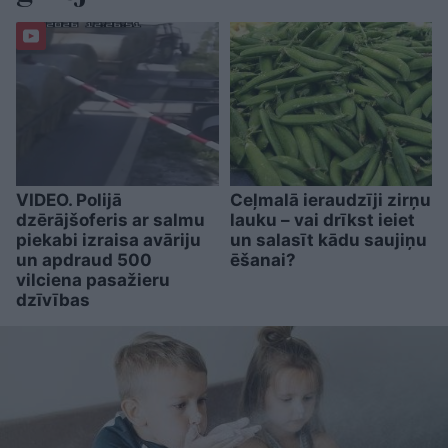
VIDEO. Polijā
Ceļmalā ieraudzīji zirņu
dzērājšoferis ar salmu
lauku – vai drīkst ieiet
piekabi izraisa avāriju
un salasīt kādu saujiņu
un apdraud 500
ēšanai?
vilciena pasažieru
dzīvības