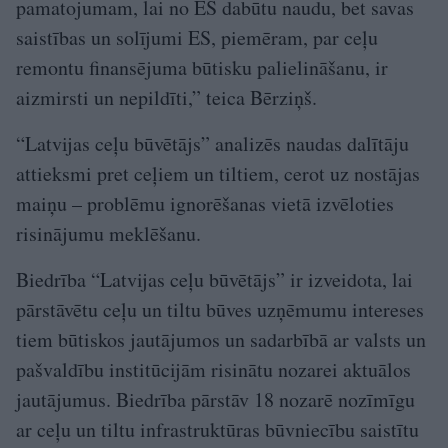
pamatojumam, lai no ES dabūtu naudu, bet savas
saistības un solījumi ES, piemēram, par ceļu
remontu finansējuma būtisku palielināšanu, ir
aizmirsti un nepildīti,” teica Bērziņš.
“Latvijas ceļu būvētājs” analizēs naudas dalītāju
attieksmi pret ceļiem un tiltiem, cerot uz nostājas
maiņu – problēmu ignorēšanas vietā izvēloties
risinājumu meklēšanu.
Biedrība “Latvijas ceļu būvētājs” ir izveidota, lai
pārstāvētu ceļu un tiltu būves uzņēmumu intereses
tiem būtiskos jautājumos un sadarbībā ar valsts un
pašvaldību institūcijām risinātu nozarei aktuālos
jautājumus. Biedrība pārstāv 18 nozarē nozīmīgu
ar ceļu un tiltu infrastruktūras būvniecību saistītu