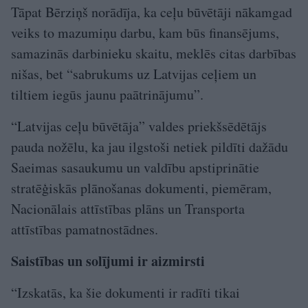
Tāpat Bērziņš norādīja, ka ceļu būvētāji nākamgad
veiks to mazumiņu darbu, kam būs finansējums,
samazinās darbinieku skaitu, meklēs citas darbības
nišas, bet “sabrukums uz Latvijas ceļiem un
tiltiem iegūs jaunu paātrinājumu”.
“Latvijas ceļu būvētāja” valdes priekšsēdētājs
pauda nožēlu, ka jau ilgstoši netiek pildīti dažādu
Saeimas sasaukumu un valdību apstiprinātie
stratēģiskās plānošanas dokumenti, piemēram,
Nacionālais attīstības plāns un Transporta
attīstības pamatnostādnes.
Saistības un solījumi ir aizmirsti
“Izskatās, ka šie dokumenti ir radīti tikai