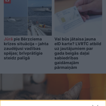
Jūrā
pie Bērzciema
Vai būs jātaisa jauna
krīzes situācija – jahta
eID karte? LVRTC atbild
zaudējusi vadības
uz jautājumiem par
spējas; brīvprātīgie
gada beigās daļai
steidz palīgā
sabiedrības
gaidāmajām
pārmaiņām