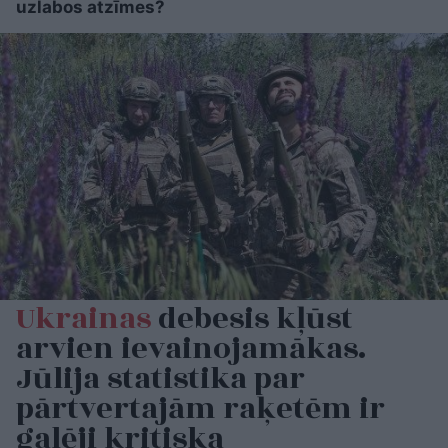
uzlabos atzīmes?
Ukrainas
debesis kļūst
arvien ievainojamākas.
Jūlija statistika par
pārtvertajām raķetēm ir
galēji kritiska