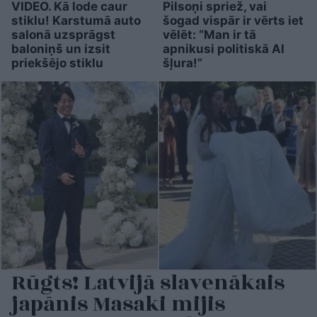
VIDEO. Kā lode caur
Pilsoņi spriež, vai
stiklu! Karstumā auto
šogad vispār ir vērts iet
salonā uzsprāgst
vēlēt: “Man ir tā
baloniņš un izsit
apnikusi politiskā AI
priekšējo stiklu
šļura!”
Rūgts! Latvijā slavenākais
japānis Masaki mijis