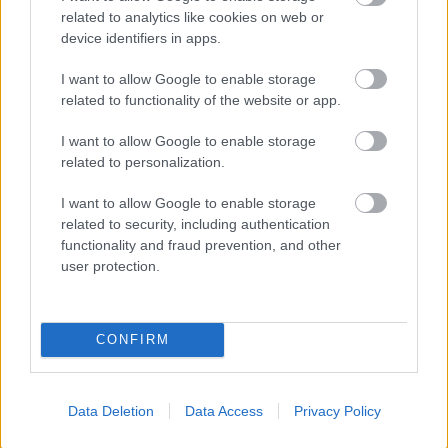
auto izglābj tūristu no
related to analytics like cookies on web or
dusmīga sumbra
device identifiers in apps.
Dvieļi
būs vēl mīkstāki
nekā veikalā:
I want to allow Google to enable storage
mazgāšanas laikā tiem
related to functionality of the website or app.
jāpievieno šī garšviela
I want to allow Google to enable storage
related to personalization.
FOTO. “Vai tas ir
normāli?” Guntars
veikalā nopērk tomātu,
I want to allow Google to enable storage
taču, pārgriežot to uz
related to security, including authentication
pusēm, viņu sagaida
functionality and fraud prevention, and other
pārsteigums
user protection.
CONFIRM
Data Deletion
Data Access
Privacy Policy