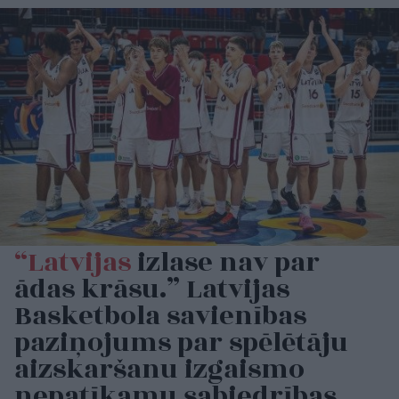
“Latvijas
izlase nav par
ādas krāsu.” Latvijas
Basketbola savienības
paziņojums par spēlētāju
aizskaršanu izgaismo
nepatīkamu sabiedrības