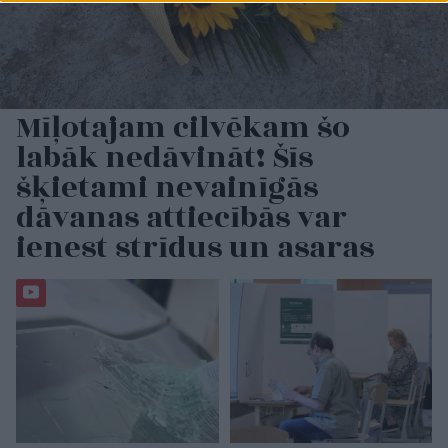
Mīļotajam cilvēkam šo
labāk nedāvināt! Šīs
šķietami nevainīgās
dāvanas attiecībās var
ienest strīdus un asaras