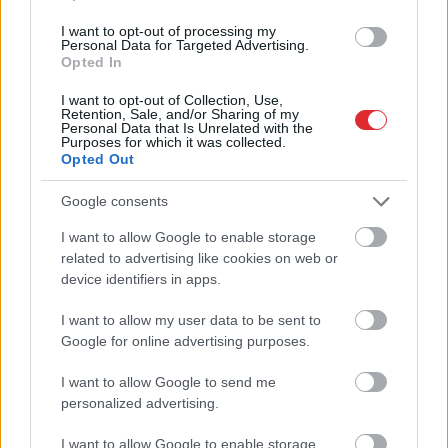
I want to opt-out of processing my
Personal Data for Targeted Advertising.
Opted In
I want to opt-out of Collection, Use,
Retention, Sale, and/or Sharing of my
Personal Data that Is Unrelated with the
Purposes for which it was collected.
“Trīs stundas dega un
Kas
notiek, kad
Opted Out
dūmoja.” Ukrainas droni
aizveras guļamistabas
netālu no Putina pils
durvis? Zodiaka zīme
Google consents
trāpījuši pretgaisa
atklāj tavu intīmo pusi
I want to allow Google to enable storage
aizsardzības
Atcelt
Ziņot
related to advertising like cookies on web or
kompleksa pozīcijai
device identifiers in apps.
I want to allow my user data to be sent to
Google for online advertising purposes.
I want to allow Google to send me
VIDEO. “Viņš nav
personalized advertising.
nekāda rotaļlieta!”
Polijā aculiecinieks ar
I want to allow Google to enable storage