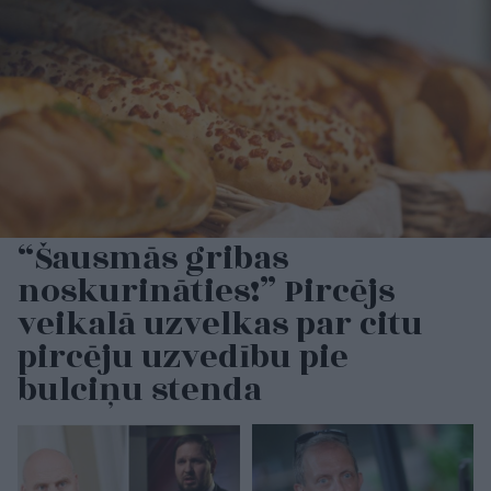
“Šausmās gribas
noskurināties!” Pircējs
veikalā uzvelkas par citu
pircēju uzvedību pie
bulciņu stenda