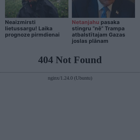
Neaizmirsti
Netanjahu
pasaka
lietussargu! Laika
stingru “nē” Trampa
prognoze pirmdienai
atbalstītajam Gazas
joslas plānam