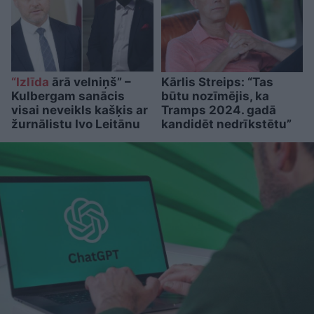
“Izlīda
ārā velniņš” –
Kārlis Streips: “Tas
Kulbergam sanācis
būtu nozīmējis, ka
visai neveikls kašķis ar
Tramps 2024. gadā
žurnālistu Ivo Leitānu
kandidēt nedrīkstētu”