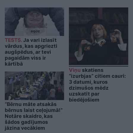
TESTS.
Ja vari izlasīt
vārdus, kas apgriezti
augšpēdus, ar tevi
pagaidām viss ir
kārtībā
Viņu
skatiens
“izurbjas” citiem cauri:
3 datumi, kuros
dzimušos mēdz
uzskatīt par
biedējošiem
“Bērnu māte atsakās
bērnus laist ceļojumā!”
Notāre skaidro, kas
šādos gadījumos
jāzina vecākiem