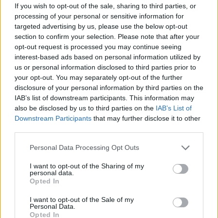
If you wish to opt-out of the sale, sharing to third parties, or
processing of your personal or sensitive information for
targeted advertising by us, please use the below opt-out
section to confirm your selection. Please note that after your
opt-out request is processed you may continue seeing
interest-based ads based on personal information utilized by
us or personal information disclosed to third parties prior to
your opt-out. You may separately opt-out of the further
disclosure of your personal information by third parties on the
IAB’s list of downstream participants. This information may
also be disclosed by us to third parties on the
IAB’s List of
Downstream Participants
that may further disclose it to other
third parties.
“Viņa vienkārši grib
Please note that this website/app uses one or more Google
Personal Data Processing Opt Outs
services and may gather and store information including but
izaugt.” Piecgadīgajai
not limited to your visit or usage behaviour. You may click to
I want to opt-out of the Sharing of my
Paulai nepieciešama
personal data.
grant or deny consent to Google and its third-party tags to
Opted In
use your data for below specified purposes in below Google
sabiedrības palīdzība
consent section.
I want to opt-out of the Sale of my
Personal Data.
Opted In