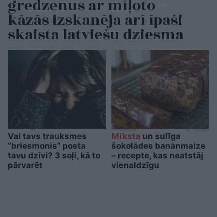
gredzenus ar mīļoto –
kāzās izskanēja arī īpaši
skaista latviešu dziesma
Vai tavs trauksmes
Mīksta
un sulīga
“briesmonis” posta
šokolādes banānmaize
tavu dzīvi? 3 soļi, kā to
– recepte, kas neatstāj
pārvarēt
vienaldzīgu