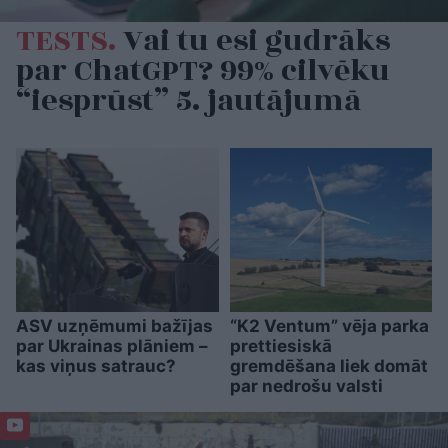
TESTS.
Vai tu esi gudrāks
par ChatGPT? 99% cilvēku
“iesprūst” 5. jautājumā
ASV uzņēmumi bažījas
“K2 Ventum” vēja parka
par Ukrainas plāniem –
prettiesiskā
kas viņus satrauc?
gremdēšana liek domāt
par nedrošu valsti