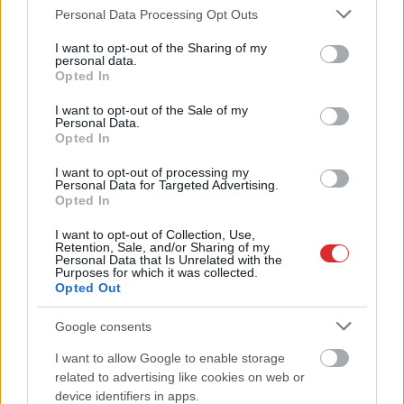
nevaru aizmirst… Es
vilšanos par
Please note that this website/app uses one or more Google
Personal Data Processing Opt Outs
vairs nevēlos apmeklēt
sabiedrisko transportu:
services and may gather and store information including but
savu draugu bēres
Lai tiktu no Jelgavas uz
not limited to your visit or usage behaviour. You may click to
I want to opt-out of the Sharing of my
Rīgu, 2 stundas dienā
personal data.
grant or deny consent to Google and its third-party tags to
Opted In
vienkārši pazūd
use your data for below specified purposes in below Google
consent section.
I want to opt-out of the Sale of my
Personal Data.
Opted In
I want to opt-out of processing my
Personal Data for Targeted Advertising.
Opted In
I want to opt-out of Collection, Use,
Retention, Sale, and/or Sharing of my
Personal Data that Is Unrelated with the
Purposes for which it was collected.
Opted Out
Google consents
“Tā
var ākstīties savā
I want to allow Google to enable storage
Atcelt
Ziņot
virtuvē, nevis uz skatuves!”
related to advertising like cookies on web or
device identifiers in apps.