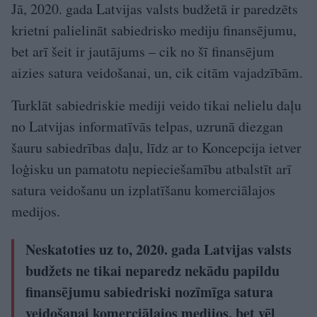
Jā, 2020. gada Latvijas valsts budžetā ir paredzēts
krietni palielināt sabiedrisko mediju finansējumu,
bet arī šeit ir jautājums – cik no šī finansējum
aizies satura veidošanai, un, cik citām vajadzībām.
Turklāt sabiedriskie mediji veido tikai nelielu daļu
no Latvijas informatīvās telpas, uzrunā diezgan
šauru sabiedrības daļu, līdz ar to Koncepcija ietver
loģisku un pamatotu nepieciešamību atbalstīt arī
satura veidošanu un izplatīšanu komerciālajos
medijos.
Neskatoties uz to, 2020. gada Latvijas valsts
budžets ne tikai neparedz nekādu papildu
finansējumu sabiedriski nozīmīga satura
veidošanai komerciālajos medijos, bet vēl