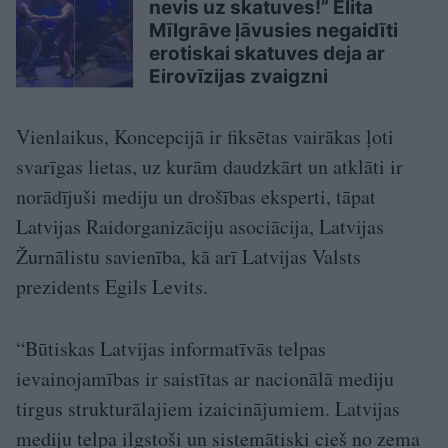
nevis uz skatuves!” Elita
Mīlgrāve ļāvusies negaidīti
erotiskai skatuves deja ar
Eirovīzijas zvaigzni
Vienlaikus, Koncepcijā ir fiksētas vairākas ļoti
svarīgas lietas, uz kurām daudzkārt un atklāti ir
norādījuši mediju un drošības eksperti, tāpat
Latvijas Raidorganizāciju asociācija, Latvijas
Žurnālistu savienība, kā arī Latvijas Valsts
prezidents Egils Levits.
“Būtiskas Latvijas informatīvās telpas
ievainojamības ir saistītas ar nacionālā mediju
tirgus strukturālajiem izaicinājumiem. Latvijas
mediju telpa ilgstoši un sistemātiski cieš no zema