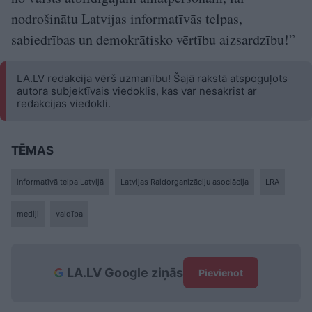
nodrošinātu Latvijas informatīvās telpas,
sabiedrības un demokrātisko vērtību aizsardzību!”
LA.LV redakcija vērš uzmanību! Šajā rakstā atspoguļots
autora subjektīvais viedoklis, kas var nesakrist ar
redakcijas viedokli.
TĒMAS
informatīvā telpa Latvijā
Latvijas Raidorganizāciju asociācija
LRA
mediji
valdība
LA.LV Google ziņās
Pievienot