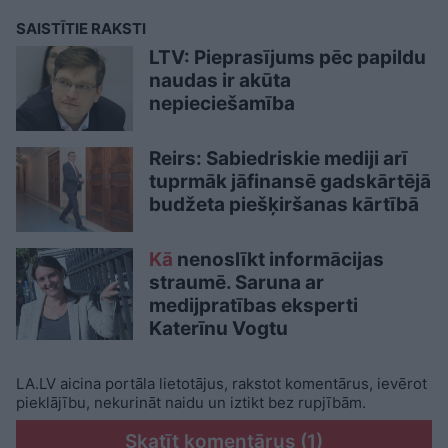
SAISTĪTIE RAKSTI
LTV: Pieprasījums pēc papildu
naudas ir akūta
nepieciešamība
Reirs: Sabiedriskie mediji arī
tuprmāk jāfinansē gadskārtējā
budžeta piešķiršanas kārtībā
Kā
nenoslīkt informācijas
straumē. Saruna ar
medijpratības eksperti
Katerīnu Vogtu
LA.LV aicina portāla lietotājus, rakstot komentārus, ievērot
pieklājību, nekurināt naidu un iztikt bez rupjībām.
Skatīt komentārus (1)