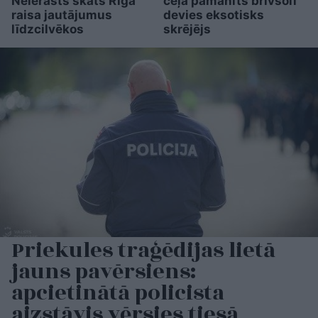
Neierasts skats Rīgā
ceļa pamanīts brīvsolī
raisa jautājumus
devies eksotisks
līdzcilvēkos
skrējējs
Priekules traģēdijas lietā
jauns pavērsiens:
apcietinātā policista
aizstāvis vērsies tiesā