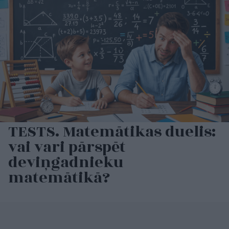
TESTS. Matemātikas duelis:
vai vari pārspēt
deviņgadnieku
matemātikā?