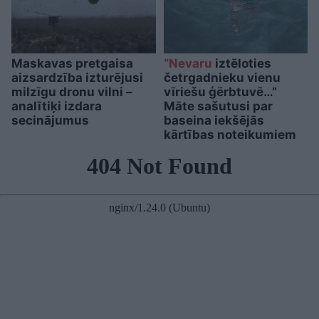
Maskavas pretgaisa
“Nevaru
iztēloties
aizsardzība izturējusi
četrgadnieku vienu
milzīgu dronu vilni –
vīriešu ģērbtuvē…”
analītiķi izdara
Māte sašutusi par
secinājumus
baseina iekšējās
kārtības noteikumiem