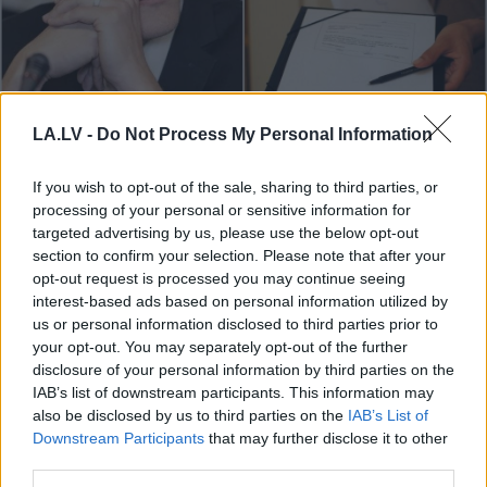
“Spāņi
aiz šausmām
LA.LV -
Do Not Process My Personal Information
mēmi!” Dombravas vēstule
If you wish to opt-out of the sale, sharing to third parties, or
sacēlusi vētru Latvijā, bet
processing of your personal or sensitive information for
ko par to domā spāņi?
targeted advertising by us, please use the below opt-out
section to confirm your selection. Please note that after your
opt-out request is processed you may continue seeing
interest-based ads based on personal information utilized by
us or personal information disclosed to third parties prior to
your opt-out. You may separately opt-out of the further
disclosure of your personal information by third parties on the
IAB’s list of downstream participants. This information may
also be disclosed by us to third parties on the
IAB’s List of
Downstream Participants
that may further disclose it to other
third parties.
Inese Supe: To skatu es
Latvieši neslēpj