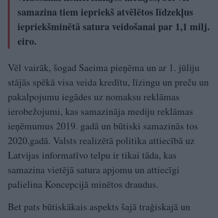
samazina tiem iepriekš atvēlētos līdzekļus
iepriekšminētā satura veidošanai par 1,1 milj.
eiro.
Vēl vairāk, šogad Saeima pieņēma un ar 1. jūliju
stājās spēkā visa veida kredītu, līzingu un preču un
pakalpojumu iegādes uz nomaksu reklāmas
ierobežojumi, kas samazināja mediju reklāmas
ieņēmumus 2019. gadā un būtiski samazinās tos
2020.gadā. Valsts realizētā politika attiecībā uz
Latvijas informatīvo telpu ir tikai tāda, kas
samazina vietējā satura apjomu un attiecīgi
palielina Koncepcijā minētos draudus.
Bet pats būtiskākais aspekts šajā traģiskajā un