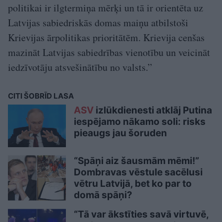
politikai ir ilgtermiņa mērķi un tā ir orientēta uz
Latvijas sabiedriskās domas maiņu atbilstoši
Krievijas ārpolitikas prioritātēm. Krievija cenšas
mazināt Latvijas sabiedrības vienotību un veicināt
iedzīvotāju atsvešinātību no valsts.”
CITI ŠOBRĪD LASA
ASV
izlūkdienesti atklāj Putina
iespējamo nākamo soli: risks
pieaugs jau šoruden
“Spāņi aiz šausmām mēmi!”
Dombravas vēstule sacēlusi
vētru Latvijā, bet ko par to
domā spāņi?
“Tā var ākstīties savā virtuvē,