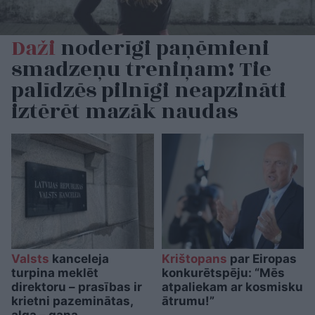
Daži
noderīgi paņēmieni
smadzeņu treniņam! Tie
palīdzēs pilnīgi neapzināti
iztērēt mazāk naudas
Valsts
kanceleja
Krištopans
par Eiropas
turpina meklēt
konkurētspēju: “Mēs
direktoru – prasības ir
atpaliekam ar kosmisku
krietni pazeminātas,
ātrumu!”