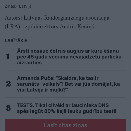
Ziņas
Latvijā
Autors: Latvijas Raidorganizāciju asociācija
(LRA), izpilddirektors Andris Ķēniņš
LASĪTĀKIE
Ārsti nosauc četrus augļus ar kuru ēšanu
pēc 45 gadu vecuma nevajadzētu pārlieku
aizrauties
Armands Puče: “Skaidrs, ka tas ir
sarunāts “veikals”! Bet vai jūs domājat, ka
visi Latvijā ir muļķi?”
TESTS. Tikai cilvēki ar laucinieka DNS
spēs iegūt 80% šajā lauku gudrību testā
Lasīt citas ziņas