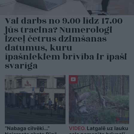
Vai darbs no 9.00 līdz 17.00
jūs tracina? Numerologi
izceļ četrus dzimšanas
datumus, kuru
īpašniekiem brīvība ir īpaši
svarīga
“Nabaga cilvēki…”
VIDEO.
Latgalē uz lauku