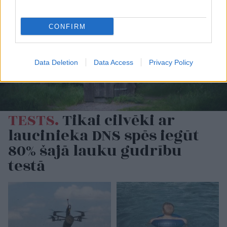
CONFIRM
Data Deletion
Data Access
Privacy Policy
TESTS.
Tikai cilvēki ar
laucinieka DNS spēs iegūt
80% šajā lauku gudrību
testā