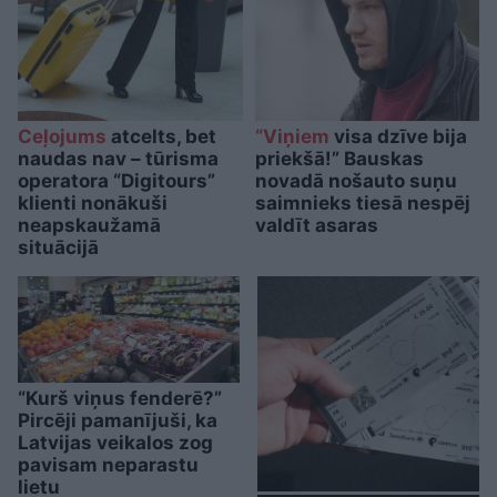
Ceļojums
atcelts, bet
“Viņiem
visa dzīve bija
naudas nav – tūrisma
priekšā!” Bauskas
operatora “Digitours”
novadā nošauto suņu
klienti nonākuši
saimnieks tiesā nespēj
neapskaužamā
valdīt asaras
situācijā
“Kurš viņus fenderē?”
Pircēji pamanījuši, ka
Latvijas veikalos zog
pavisam neparastu
lietu