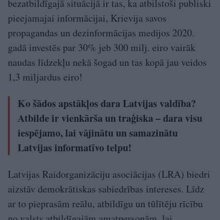
bezatbildīgajā situācijā ir tas, ka atbilstoši publiski
pieejamajai informācijai, Krievija savos
propagandas un dezinformācijas medijos 2020.
gadā investēs par 30% jeb 300 milj. eiro vairāk
naudas līdzekļu nekā šogad un tas kopā jau veidos
1,3 miljardus eiro!
Ko šādos apstākļos dara Latvijas valdība?
Atbilde ir vienkārša un traģiska – dara visu
iespējamo, lai vājinātu un samazinātu
Latvijas informatīvo telpu!
Latvijas Raidorganizāciju asociācijas (LRA) biedri
aizstāv demokrātiskas sabiedrības intereses. Līdz
ar to pieprasām reālu, atbildīgu un tūlītēju rīcību
no valsts atbildīgajām amatpersonām, lai