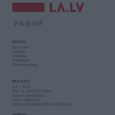
SAITES
Par mums
Kontakti
Reklāma
Noteikumi
Ētikas kodekss
REKVIZĪTI
SIA "LA.LV"
Reģ. nr. 40003616846
Banka: Swedbanka
Kods: HABALV22
Konts: LV64HABA0551043479309
ADRESE