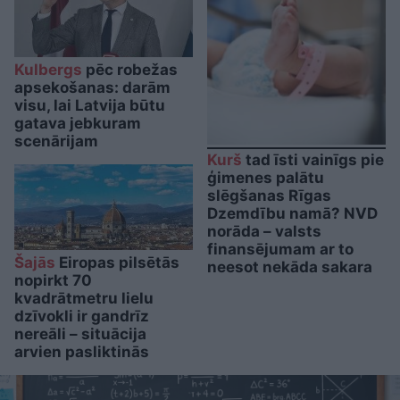
Kulbergs
pēc robežas
apsekošanas: darām
visu, lai Latvija būtu
gatava jebkuram
scenārijam
Kurš
tad īsti vainīgs pie
ģimenes palātu
slēgšanas Rīgas
Dzemdību namā? NVD
norāda – valsts
finansējumam ar to
Šajās
Eiropas pilsētās
neesot nekāda sakara
nopirkt 70
kvadrātmetru lielu
dzīvokli ir gandrīz
nereāli – situācija
arvien pasliktinās