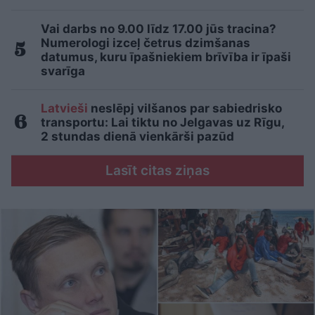
Vai darbs no 9.00 līdz 17.00 jūs tracina?
Numerologi izceļ četrus dzimšanas
datumus, kuru īpašniekiem brīvība ir īpaši
svarīga
Latvieši
neslēpj vilšanos par sabiedrisko
transportu: Lai tiktu no Jelgavas uz Rīgu,
2 stundas dienā vienkārši pazūd
Lasīt citas ziņas