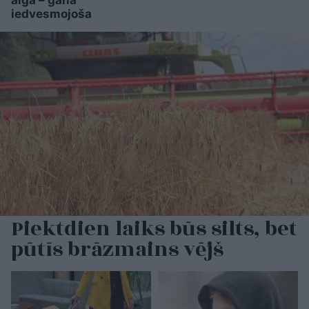
alga – gana
iedvesmojoša
Piektdien laiks būs silts, bet
pūtīs brāzmains vējš