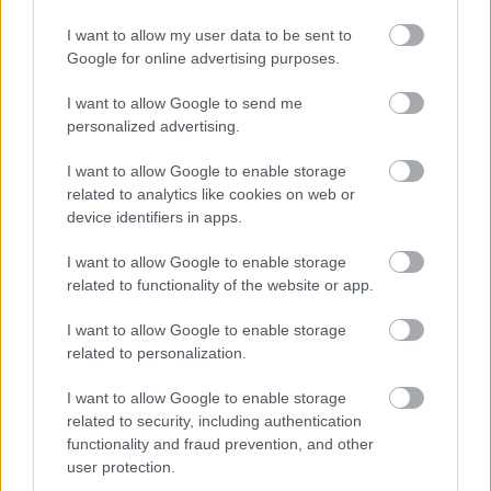
Elita Mīlgrāve ļāvusies
negaidīti erotiskai skatuves
I want to allow my user data to be sent to
Google for online advertising purposes.
deja ar Eirovīzijas zvaigzni
I want to allow Google to send me
personalized advertising.
I want to allow Google to enable storage
related to analytics like cookies on web or
device identifiers in apps.
I want to allow Google to enable storage
related to functionality of the website or app.
ASV izlūkdienesti atklāj
Armands
Puče:
I want to allow Google to enable storage
Putina iespējamo
“Skaidrs, ka tas ir
related to personalization.
nākamo soli: risks
sarunāts “veikals”! Bet
pieaugs jau šoruden
vai jūs domājat, ka visi
I want to allow Google to enable storage
Latvijā ir muļķi?”
related to security, including authentication
functionality and fraud prevention, and other
user protection.