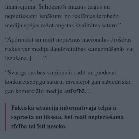
finansējuma. Salīdzinoši mazais tirgus un
nepietiekami ienākumi no reklāmas ierobežo
mediju spējas ražot augstas kvalitātes saturu.”;
“Apdraudēt un radīt nopietnus nacionālās drošības
riskus var mediju daudzveidības samazināšanās vai
izzušana, [….].”;
“Svarīgs rīcības virziens ir radīt un piedāvāt
konkurētspējīgu saturu, investējot gan sabiedrisko,
gan komerciālo mediju attīstībā.”.
Faktiskā situācija informatīvajā telpā ir
saprasta un fiksēta, bet reāli nepieciešamā
rīcība tai īsti neseko.