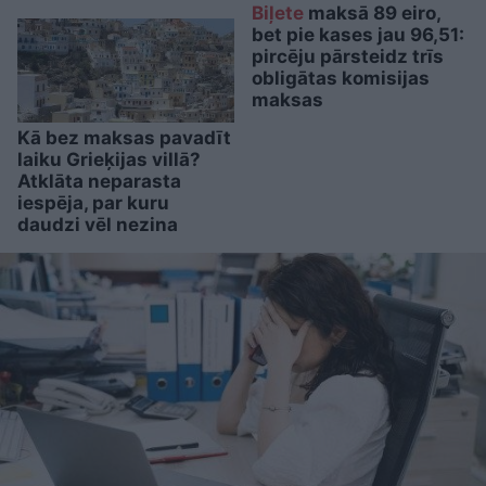
Biļete
maksā 89 eiro,
bet pie kases jau 96,51:
pircēju pārsteidz trīs
obligātas komisijas
maksas
Kā bez maksas pavadīt
laiku Grieķijas villā?
Atklāta neparasta
iespēja, par kuru
daudzi vēl nezina