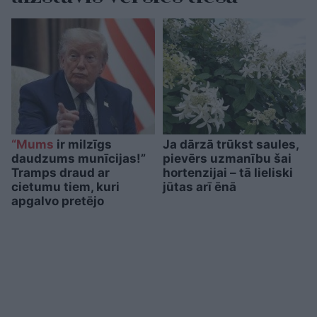
“Mums
ir milzīgs
Ja dārzā trūkst saules,
daudzums munīcijas!”
pievērs uzmanību šai
Tramps draud ar
hortenzijai – tā lieliski
cietumu tiem, kuri
jūtas arī ēnā
apgalvo pretējo