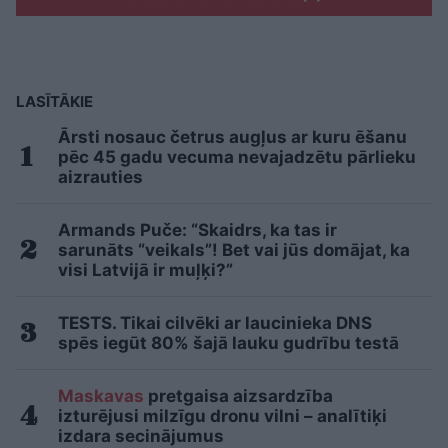
LASĪTĀKIE
Ārsti nosauc četrus augļus ar kuru ēšanu
pēc 45 gadu vecuma nevajadzētu pārlieku
aizrauties
Armands Puče: “Skaidrs, ka tas ir
sarunāts “veikals”! Bet vai jūs domājat, ka
visi Latvijā ir muļķi?”
TESTS. Tikai cilvēki ar laucinieka DNS
spēs iegūt 80% šajā lauku gudrību testā
Maskavas
pretgaisa aizsardzība
izturējusi milzīgu dronu vilni – analītiķi
izdara secinājumus