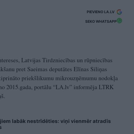
PIEVIENO LA.LV
SEKO WHATSAPP
ntereses, Latvijas Tirdzniecības un rūpniecības
šanu pret Saeimas deputātes Elīnas Siliņas
pstiprināto priekšlikumu mikrouzņēmumu nodokļa
 no 2015.gada, portālu “LA.lv” informēja LTRK
ņš.
iem labāk nestrīdēties: viņi vienmēr atradīs
s