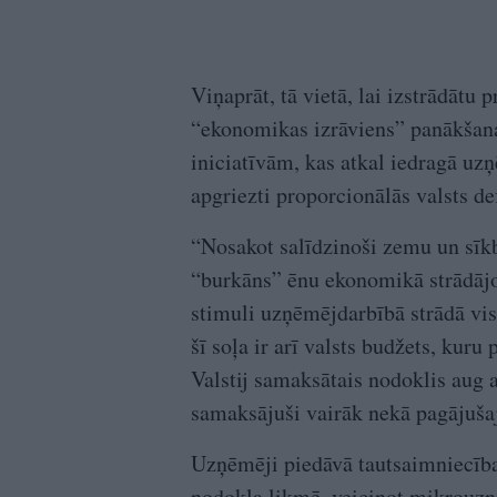
Viņaprāt, tā vietā, lai izstrādātu
“ekonomikas izrāviens” panākšanai
iniciatīvām, kas atkal iedragā uzņ
apgriezti proporcionālās valsts 
“Nosakot salīdzinoši zemu un sīk
“burkāns” ēnu ekonomikā strādāj
stimuli uzņēmējdarbībā strādā vis
šī soļa ir arī valsts budžets, kur
Valstij samaksātais nodoklis aug 
samaksājuši vairāk nekā pagājuša
Uzņēmēji piedāvā tautsaimniecī
nodokļa likmē, veicinot mikrouzņ