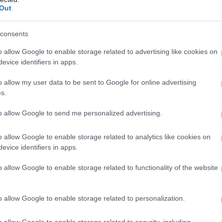
strādājošu atbalsta programmu.
Out
Atcelt
Ziņot
consents
o allow Google to enable storage related to advertising like cookies on
evice identifiers in apps.
o allow my user data to be sent to Google for online advertising
s.
to allow Google to send me personalized advertising.
anāca, ka
Donalda Trampa balles
o allow Google to enable storage related to analytics like cookies on
ējās divi cilvēki ar
zāles iecerei pielikts
evice identifiers in apps.
u gadu starpību,”
punkts – tās
o allow Google to enable storage related to functionality of the website
a Kalniņa pirmo
būvniecība tiek
i publiski apstiprina
pārtraukta
ību ar Džilindžeru
o allow Google to enable storage related to personalization.
o allow Google to enable storage related to security, including