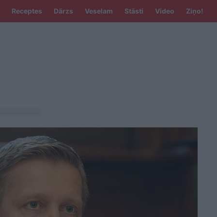
Receptes
Dārzs
Veselam
Stāsti
Video
Ziņo!