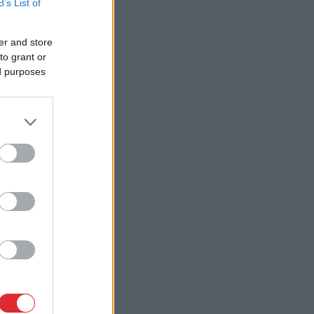
B’s List of
er and store
to grant or
ed purposes