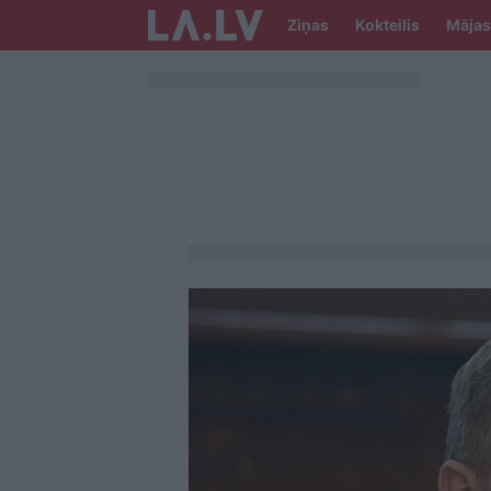
Ziņas
Kokteilis
Mājas