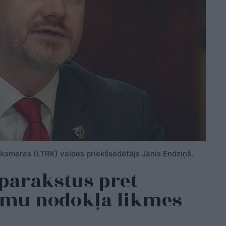
 kameras (LTRK) valdes priekšsēdētājs Jānis Endziņš.
parakstus pret
u nodokļa likmes