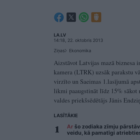
LA.LV
14:18, 22. oktobris 2013
Ziņas
Ekonomika
Aizstāvot Latvijas mazā biznesa i
kamera (LTRK) uzsāk parakstu vāk
virzīto un Saeimas 1.lasījumā a
likmi paaugstināt līdz 15% sākot
valdes priekšsēdētājs Jānis Endzi
LASĪTĀKIE
Ar
šo zodiaka zīmju pārstāvj
veidu, kā pamatīgi atriebtie