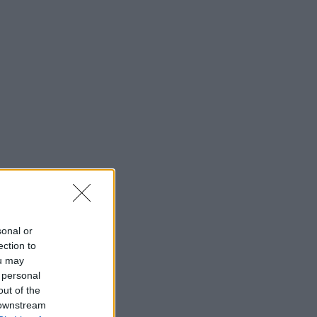
sonal or
ection to
ou may
 personal
out of the
 downstream