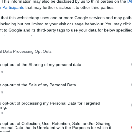
. This information may also be disclosed by us to third parties on the
IA
Participants
that may further disclose it to other third parties.
 that this website/app uses one or more Google services and may gath
including but not limited to your visit or usage behaviour. You may click 
 to Google and its third-party tags to use your data for below specifi
uzņēmējs un iedzīvotājs aicināts vērsties
ogle consent section.
āra iela 35, kā arī LTRK reģionālajās nodaļās,
l Data Processing Opt Outs
mikrouzņēmumu darbības atbalstam Latvijā. Tāpat
si “
parmikro@ltrk.lv
”, norādot personas vārdu un
o opt-out of the Sharing of my personal data.
dās Saeimas deputātiem, prasot apturēt
In
o opt-out of the Sale of my Personal Data.
amera kā mikrouzņēmumu atbalsta pasākumu
In
 šogad izvirzīta prestižajai Eiropas
to opt-out of processing my Personal Data for Targeted
ing.
vai – tas nozīmē, ka Eiropas līmenī augstu
In
nesa atbalstā,” akcentē LTRK vadītājs, paužot
o opt-out of Collection, Use, Retention, Sale, and/or Sharing
rešajā programmas darbības gadā – pašmāju
ersonal Data that Is Unrelated with the Purposes for which it
lected.