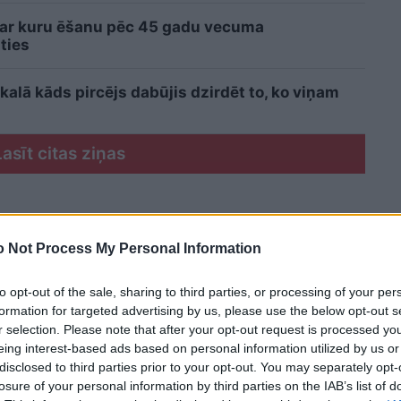
 ar kuru ēšanu pēc 45 gadu vecuma
ties
kalā kāds pircējs dabūjis dzirdēt to, ko viņam
Lasīt citas ziņas
 Not Process My Personal Information
to opt-out of the sale, sharing to third parties, or processing of your per
formation for targeted advertising by us, please use the below opt-out s
r selection. Please note that after your opt-out request is processed y
eing interest-based ads based on personal information utilized by us or
disclosed to third parties prior to your opt-out. You may separately opt-
losure of your personal information by third parties on the IAB’s list of