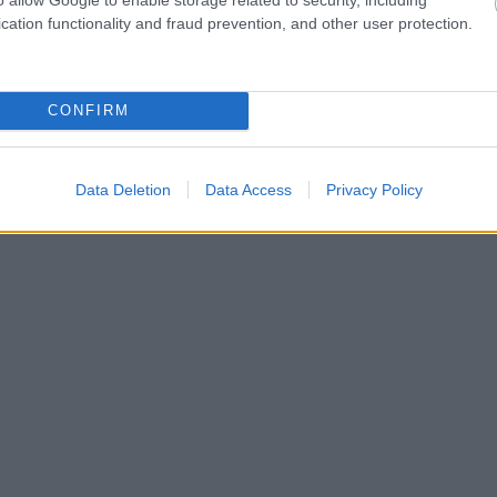
ikrouzņēmumu nodokļa sistēma pielīdzināma
cation functionality and fraud prevention, and other user protection.
“Likvidējot jaunatnes sportu, ir bezcerīgi cerēt
ugstiem sasniegumiem profesionālajā sportā. Ja
s mazajam biznesam, nav ko cerēt uz Latvijas
CONFIRM
 nodokļu maksātāju pieaugumu,” uzskata LTRK
Data Deletion
Data Access
Privacy Policy