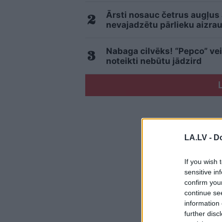
Ārsti nosauc četrus augļus
nevajadzētu pārlieku aizrau
Nabaga cilvēks! “Pepco” vei
noteikti nebūtu jādzird
LA.LV -
Do
If you wish 
sensitive in
confirm you
continue se
information 
further disc