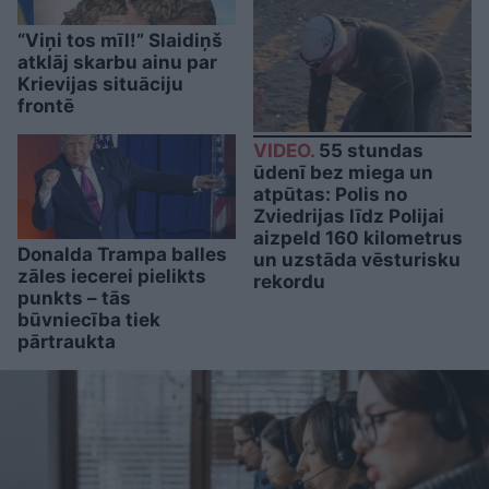
“Viņi tos mīl!” Slaidiņš
atklāj skarbu ainu par
Krievijas situāciju
frontē
VIDEO.
55 stundas
ūdenī bez miega un
atpūtas: Polis no
Zviedrijas līdz Polijai
aizpeld 160 kilometrus
Donalda Trampa balles
un uzstāda vēsturisku
zāles iecerei pielikts
rekordu
punkts – tās
būvniecība tiek
pārtraukta