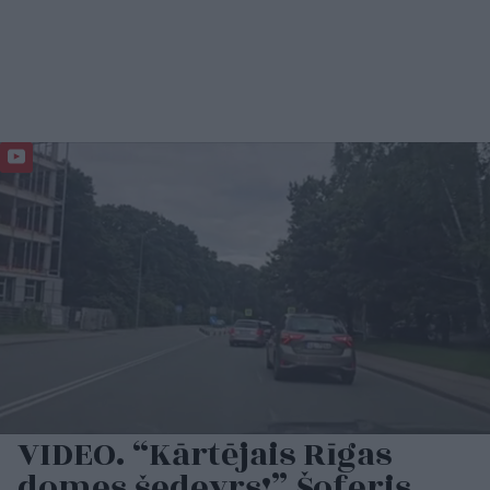
VIDEO. “Kārtējais Rīgas
domes šedevrs!” Šoferis