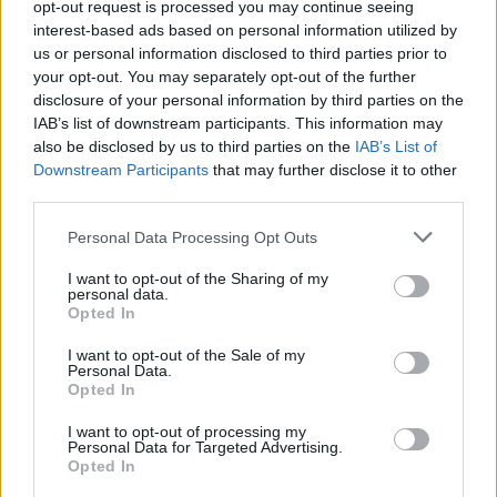
opt-out request is processed you may continue seeing
interest-based ads based on personal information utilized by
us or personal information disclosed to third parties prior to
your opt-out. You may separately opt-out of the further
disclosure of your personal information by third parties on the
IAB’s list of downstream participants. This information may
also be disclosed by us to third parties on the
IAB’s List of
Downstream Participants
that may further disclose it to other
third parties.
Please note that this website/app uses one or more Google
Neērti un pat bīstami: 8
Pulkvedes
Latvijā ir
Personal Data Processing Opt Outs
services and may gather and store information including but
vietas mājā, kur
četras, bet ģenerāles –
not limited to your visit or usage behaviour. You may click to
I want to opt-out of the Sharing of my
nevajadzētu novietot
nevienas. NBS skaidro,
personal data.
televizoru
kāpēc augstākais
grant or deny consent to Google and its third-party tags to
Opted In
pakāpiens nav
use your data for below specified purposes in below Google
garantēts
consent section.
I want to opt-out of the Sale of my
Personal Data.
Opted In
I want to opt-out of processing my
Personal Data for Targeted Advertising.
Opted In