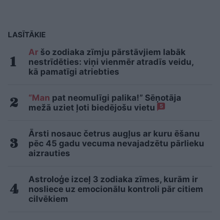
LASĪTĀKIE
Ar
šo zodiaka zīmju pārstāvjiem labāk
nestrīdēties: viņi vienmēr atradīs veidu,
kā pamatīgi atriebties
“Man
pat neomulīgi palika!” Sēņotāja
mežā uziet ļoti biedējošu vietu
5
Ārsti nosauc četrus augļus ar kuru ēšanu
pēc 45 gadu vecuma nevajadzētu pārlieku
aizrauties
Astroloģe izceļ 3 zodiaka zīmes, kurām ir
nosliece uz emocionālu kontroli pār citiem
cilvēkiem