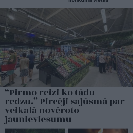
“Pirmo reizi ko tādu
redzu.” Pircēji sajūsmā par
veikalā novēroto
jaunieviesumu