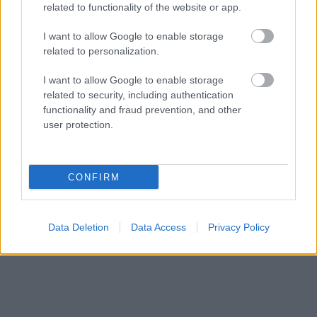
related to functionality of the website or app.
“Man
pat neomulīgi
TESTS.
Cik daudz zini
palika!” Sēņotāja mežā
par Latvijas dabu?
I want to allow Google to enable storage
uziet ļoti biedējošu
Atpazīsti kokus, augus
related to personalization.
vietu
un putnus attēlos!
I want to allow Google to enable storage
related to security, including authentication
functionality and fraud prevention, and other
user protection.
CONFIRM
Data Deletion
Data Access
Privacy Policy