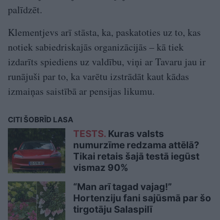
palīdzēt.
Klementjevs arī stāsta, ka, paskatoties uz to, kas
notiek sabiedriskajās organizācijās – kā tiek
izdarīts spiediens uz valdību, viņi ar Tavaru jau ir
runājuši par to, ka varētu izstrādāt kaut kādas
izmaiņas saistībā ar pensijas likumu.
CITI ŠOBRĪD LASA
TESTS.
Kuras valsts
numurzīme redzama attēlā?
Tikai retais šajā testā iegūst
vismaz 90%
“Man arī tagad vajag!”
Hortenziju fani sajūsmā par šo
tirgotāju Salaspilī