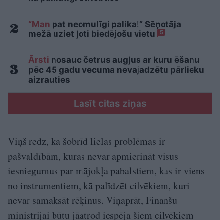
“Man
pat neomulīgi palika!” Sēņotāja
mežā uziet ļoti biedējošu vietu
5
Ārsti
nosauc četrus augļus ar kuru ēšanu
pēc 45 gadu vecuma nevajadzētu pārlieku
aizrauties
Lasīt citas ziņas
Viņš redz, ka šobrīd lielas problēmas ir
pašvaldībām, kuras nevar apmierināt visus
iesniegumus par mājokļa pabalstiem, kas ir viens
no instrumentiem, kā palīdzēt cilvēkiem, kuri
nevar samaksāt rēķinus. Viņaprāt, Finanšu
ministrijai būtu jāatrod iespēja šiem cilvēkiem