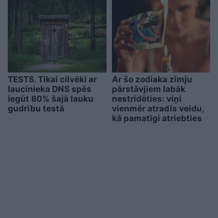
TESTS. Tikai cilvēki ar
Ar šo zodiaka zīmju
laucinieka DNS spēs
pārstāvjiem labāk
iegūt 80% šajā lauku
nestrīdēties: viņi
gudrību testā
vienmēr atradīs veidu,
kā pamatīgi atriebties