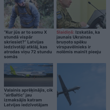
“Kur jūs ar to somu X
Slaidiņš:
Izskatās, ka
stundā vispār
jaunais Ukrainas
skriesiet?” Latvijas
bruņoto spēku
iedzīvotāji atklāj, kas
virspavēlnieks ir
atrodas viņu 72 stundu
nolēmis mainīt pieeju
somās
Valainis aprēķinājis, cik
“airBaltic” jau
izmaksājis katram
Latvijas iedzīvotājam