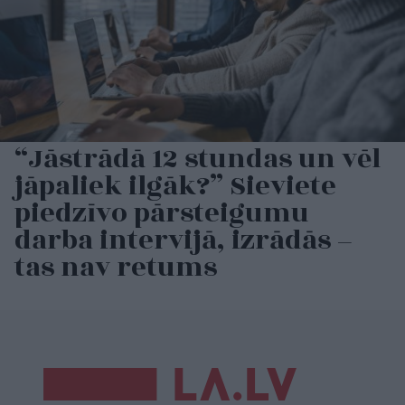
“Jāstrādā 12 stundas un vēl
jāpaliek ilgāk?” Sieviete
piedzīvo pārsteigumu
darba intervijā, izrādās –
tas nav retums