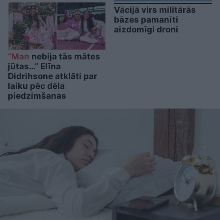
Vācijā virs militārās
bāzes pamanīti
aizdomīgi droni
“Man
nebija tās mātes
jūtas…” Elīna
Didrihsone atklāti par
laiku pēc dēla
piedzimšanas