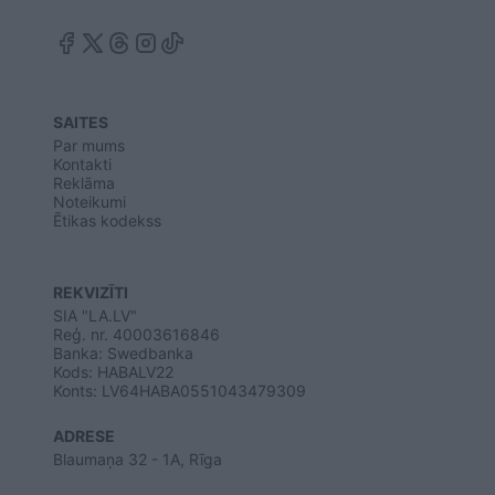
SAITES
Par mums
Kontakti
Reklāma
Noteikumi
Ētikas kodekss
REKVIZĪTI
SIA "LA.LV"
Reģ. nr. 40003616846
Banka: Swedbanka
Kods: HABALV22
Konts: LV64HABA0551043479309
ADRESE
Blaumaņa 32 - 1A, Rīga