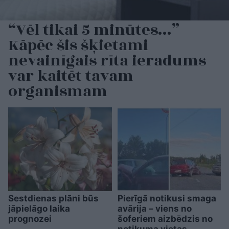
“Vēl tikai 5 minūtes…”
Kāpēc šis šķietami
nevainīgais rīta ieradums
var kaitēt tavam
organismam
Sestdienas plāni būs
Pierīgā notikusi smaga
jāpielāgo laika
avārija – viens no
prognozei
šoferiem aizbēdzis no
notikuma vietas