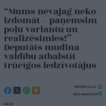
“Mums nevajag neko
izdomāt – paņemsim
poļu variantu un
realizēsimies!”
Deputāts mudina
valdību atbalstīt
trūcīgos iedzīvotājus
PIEVIENO LA.LV
SEKO WHATSAPP
LA.LV