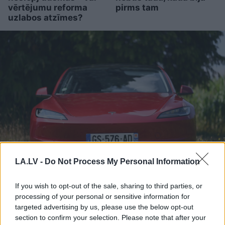
vērtējumu reforma
pirms tam
uzlabos atzīmes?
LA.LV -
Do Not Process My Personal Information
TESTS.
Kuras valsts
numurzīme redzama
If you wish to opt-out of the sale, sharing to third parties, or
processing of your personal or sensitive information for
attēlā? Tikai retais šajā
targeted advertising by us, please use the below opt-out
testā iegūst vismaz 90%
section to confirm your selection. Please note that after your