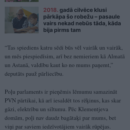
2018.
gadā cilvēce klusi
pārkāpa šo robežu – pasaule
vairs nekad nebūs tāda, kāda
bija pirms tam
“Tas spiediens katru sēdi būs vēl vairāk un vairāk,
un mēs piespiedīsim, arī bez nemieriem kā Almatā
un Astanā, valdību kaut ko no mums paņemt,”
deputāts pauž pārliecību.
Poļu parlaments ir pieņēmis lēmumu samazināt
PVN pārtikai, kā arī iesaldēt tos rēķinus, kas skar
gāzi, elektrību un siltumu. Pēc Klementjeva
domām, poļi nav daudz bagātaķi par mums, bet
viņi par saviem iedzīvotājiem vairāk rūpējas.