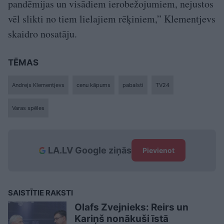
pandēmijas un visādiem ierobežojumiem, nejustos
vēl slikti no tiem lielajiem rēķiniem,” Klementjevs
skaidro nosatāju.
TĒMAS
Andrejs Klementjevs
cenu kāpums
pabalsti
TV24
Varas spēles
LA.LV Google ziņās
Pievienot
SAISTĪTIE RAKSTI
Olafs Zvejnieks: Reirs un
Kariņš nonākuši īstā