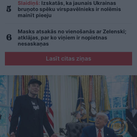
Slaidiņš:
Izskatās, ka jaunais Ukrainas
bruņoto spēku virspavēlnieks ir nolēmis
mainīt pieeju
Masks atsakās no vienošanās ar Zelenski;
atklājas, par ko viņiem ir nopietnas
nesaskaņas
Lasīt citas ziņas