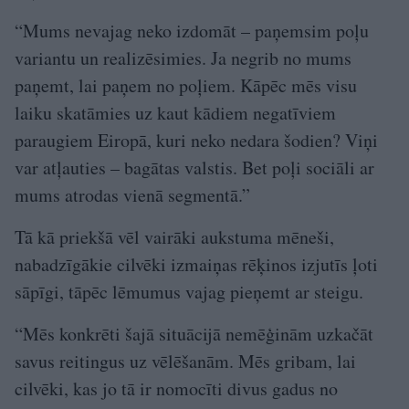
“Mums nevajag neko izdomāt – paņemsim poļu
variantu un realizēsimies. Ja negrib no mums
paņemt, lai paņem no poļiem. Kāpēc mēs visu
laiku skatāmies uz kaut kādiem negatīviem
paraugiem Eiropā, kuri neko nedara šodien? Viņi
var atļauties – bagātas valstis. Bet poļi sociāli ar
mums atrodas vienā segmentā.”
Tā kā priekšā vēl vairāki aukstuma mēneši,
nabadzīgākie cilvēki izmaiņas rēķinos izjutīs ļoti
sāpīgi, tāpēc lēmumus vajag pieņemt ar steigu.
“Mēs konkrēti šajā situācijā nemēģinām uzkačāt
savus reitingus uz vēlēšanām. Mēs gribam, lai
cilvēki, kas jo tā ir nomocīti divus gadus no