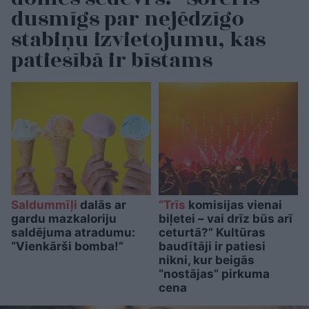
dusmīgs par nejēdzīgo
stabiņu izvietojumu, kas
patiesībā ir bīstams
Saldummīļi
dalās ar
“Trīs
komisijas vienai
gardu mazkaloriju
biļetei – vai drīz būs arī
saldējuma atradumu:
ceturtā?” Kultūras
“Vienkārši bomba!”
baudītāji ir patiesi
nikni, kur beigās
“nostājas” pirkuma
cena