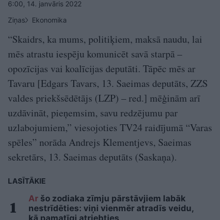
6:00, 14. janvāris 2022
Ziņas
Ekonomika
“Skaidrs, ka mums, politiķiem, maksā naudu, lai
mēs atrastu iespēju komunicēt savā starpā –
opozīcijas vai koalīcijas deputāti. Tāpēc mēs ar
Tavaru [Edgars Tavars, 13. Saeimas deputāts, ZZS
valdes priekšsēdētājs (LZP) – red.] mēģinām arī
uzdāvināt, pieņemsim, savu redzējumu par
uzlabojumiem,” viesojoties TV24 raidījumā “Varas
spēles” norāda Andrejs Klementjevs, Saeimas
sekretārs, 13. Saeimas deputāts (Saskaņa).
LASĪTĀKIE
Ar
šo zodiaka zīmju pārstāvjiem labāk
nestrīdēties: viņi vienmēr atradīs veidu,
kā pamatīgi atriebties