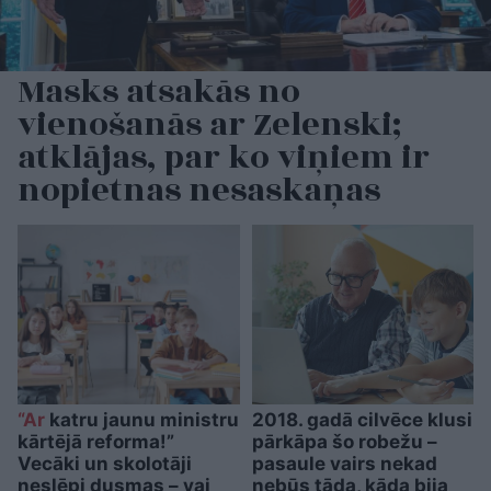
Masks atsakās no
vienošanās ar Zelenski;
atklājas, par ko viņiem ir
nopietnas nesaskaņas
“Ar
katru jaunu ministru
2018. gadā cilvēce klusi
kārtējā reforma!”
pārkāpa šo robežu –
Vecāki un skolotāji
pasaule vairs nekad
neslēpj dusmas – vai
nebūs tāda, kāda bija