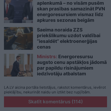
aplenkumā – no visām pusēm
skan prasības samazināt PVN
energoresursiem vismaz līdz
apkures sezonas beigām
Saeima noraida ZZS
priekšlikumu uzdot valdībai
“iesaldēt” elektroenerģijas
cenas
Ministrs:
Energoresursu
augsto cenu apstākļos jādomā
par papildu risinājumiem
iedzīvotāju atbalstam
LA.LV aicina portāla lietotājus, rakstot komentārus, ievērot
pieklājību, nekurināt naidu un iztikt bez rupjībām.
Skatīt komentārus (114)