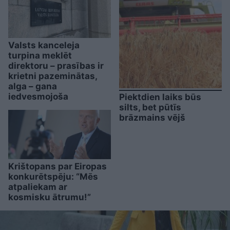
Valsts kanceleja
turpina meklēt
direktoru – prasības ir
krietni pazeminātas,
alga – gana
iedvesmojoša
Piektdien laiks būs
silts, bet pūtīs
brāzmains vējš
Krištopans par Eiropas
konkurētspēju: “Mēs
atpaliekam ar
kosmisku ātrumu!”