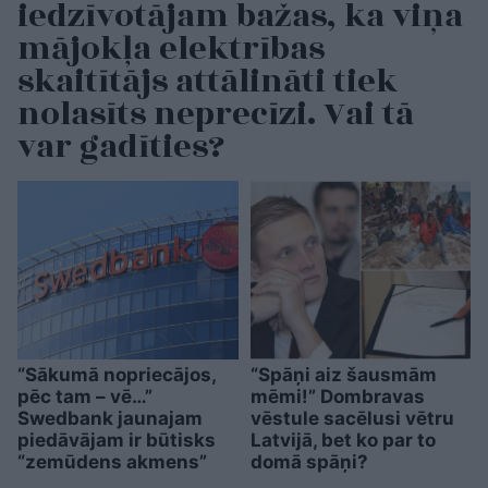
iedzīvotājam bažas, ka viņa
mājokļa elektrības
skaitītājs attālināti tiek
nolasīts neprecīzi. Vai tā
var gadīties?
“Sākumā nopriecājos,
“Spāņi aiz šausmām
pēc tam – vē…”
mēmi!” Dombravas
Swedbank jaunajam
vēstule sacēlusi vētru
piedāvājam ir būtisks
Latvijā, bet ko par to
“zemūdens akmens”
domā spāņi?