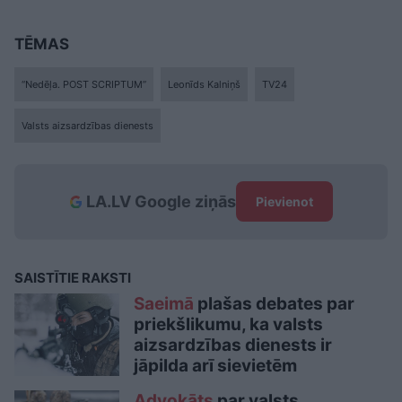
TĒMAS
“Nedēļa. POST SCRIPTUM”
Leonīds Kalniņš
TV24
Valsts aizsardzības dienests
LA.LV Google ziņās
Pievienot
SAISTĪTIE RAKSTI
Saeimā
plašas debates par
priekšlikumu, ka valsts
aizsardzības dienests ir
jāpilda arī sievietēm
Advokāts
par valsts