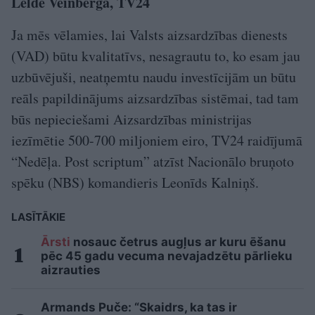
Lelde Veinberga, TV24
Ja mēs vēlamies, lai Valsts aizsardzības dienests
(VAD) būtu kvalitatīvs, nesagrautu to, ko esam jau
uzbūvējuši, neatņemtu naudu investīcijām un būtu
reāls papildinājums aizsardzības sistēmai, tad tam
būs nepieciešami Aizsardzības ministrijas
iezīmētie 500-700 miljoniem eiro, TV24 raidījumā
“Nedēļa. Post scriptum” atzīst Nacionālo bruņoto
spēku (NBS) komandieris Leonīds Kalniņš.
LASĪTĀKIE
Ārsti
nosauc četrus augļus ar kuru ēšanu
pēc 45 gadu vecuma nevajadzētu pārlieku
aizrauties
Armands Puče: “Skaidrs, ka tas ir