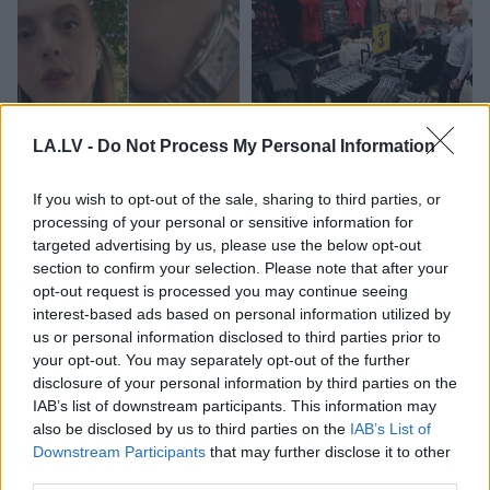
LA.LV -
Do Not Process My Personal Information
“Tu
varētu aizvērties!”
Nabaga
cilvēks!
Beata Jonīte jau atkal
“Pepco” veikalā kāds
If you wish to opt-out of the sale, sharing to third parties, or
nonāk uzmanības
pircējs dabūjis dzirdēt
processing of your personal or sensitive information for
centrā – šoreiz ar
to, ko viņam noteikti
targeted advertising by us, please use the below opt-out
superdārgu pulksteni
nebūtu jādzird
section to confirm your selection. Please note that after your
opt-out request is processed you may continue seeing
interest-based ads based on personal information utilized by
us or personal information disclosed to third parties prior to
your opt-out. You may separately opt-out of the further
disclosure of your personal information by third parties on the
IAB’s list of downstream participants. This information may
also be disclosed by us to third parties on the
IAB’s List of
Downstream Participants
that may further disclose it to other
third parties.