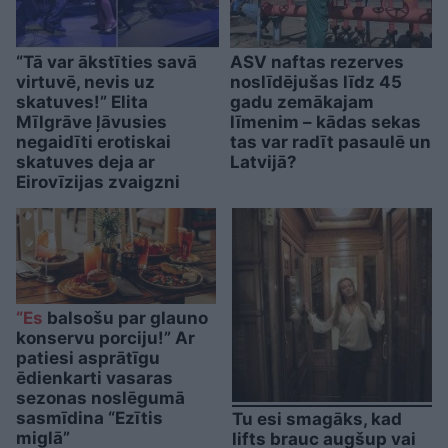
“Tā var ākstīties savā
ASV naftas rezerves
virtuvē, nevis uz
noslīdējušas līdz 45
skatuves!” Elita
gadu zemākajam
Mīlgrāve ļāvusies
līmenim – kādas sekas
negaidīti erotiskai
tas var radīt pasaulē un
skatuves deja ar
Latvijā?
Eirovīzijas zvaigzni
“Es
balsošu par glauno
konservu porciju!” Ar
patiesi asprātīgu
ēdienkarti vasaras
sezonas noslēgumā
sasmīdina “Ezītis
Tu esi smagāks, kad
miglā”
lifts brauc augšup vai