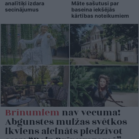
analītiķi izdara
Māte sašutusi par
secinājumus
baseina iekšējās
kārtības noteikumiem
Brīnumiem
nav vecuma!
Abgunstes muižas svētkos
ikviens aicināts piedzīvot