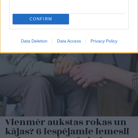
CONFIRM
Data Deletion
Data Access
Privacy Policy
Vienmēr aukstas rokas un
kājas? 6 iespējamie iemesli