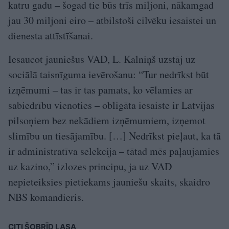
katru gadu – šogad tie būs trīs miljoni, nākamgad
jau 30 miljoni eiro – atbilstoši cilvēku iesaistei un
dienesta attīstīšanai.
Iesaucot jauniešus VAD, L. Kalniņš uzstāj uz
sociālā taisnīguma ievērošanu: “Tur nedrīkst būt
izņēmumi – tas ir tas pamats, ko vēlamies ar
sabiedrību vienoties – obligāta iesaiste ir Latvijas
pilsoņiem bez nekādiem izņēmumiem, izņemot
slimību un tiesājamību. […] Nedrīkst pieļaut, ka tā
ir administratīva selekcija – tātad mēs paļaujamies
uz kazino,” izlozes principu, ja uz VAD
nepieteiksies pietiekams jauniešu skaits, skaidro
NBS komandieris.
CITI ŠOBRĪD LASA