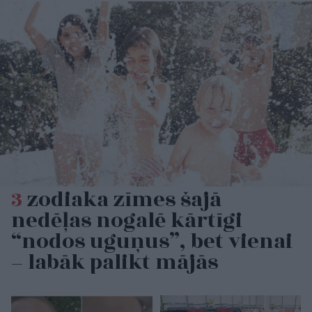
3
zodiaka zīmes šajā
nedēļas nogalē kārtīgi
“nodos uguņus”, bet vienai
– labāk palikt mājās