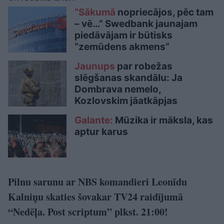
“Sākumā
nopriecājos, pēc tam
– vē…” Swedbank jaunajam
piedāvājam ir būtisks
“zemūdens akmens”
Jaunups
par robežas
slēgšanas skandālu: Ja
Dombrava nemelo,
Kozlovskim jāatkāpjas
Galante:
Mūzika ir māksla, kas
aptur karus
Pilnu sarunu ar NBS komandieri Leonīdu
Kalniņu skaties šovakar TV24 raidījumā
“Nedēļa. Post scriptum” plkst. 21:00!