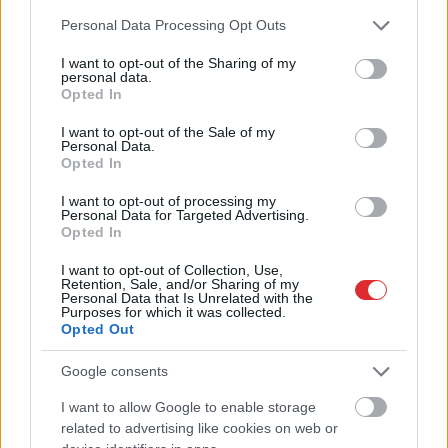
Please note that this website/app uses one or more Google
Personal Data Processing Opt Outs
services and may gather and store information including but
not limited to your visit or usage behaviour. You may click to
I want to opt-out of the Sharing of my
personal data.
TESTS.
Tikai cilvēki ar
grant or deny consent to Google and its third-party tags to
Opted In
use your data for below specified purposes in below Google
laucinieka DNS spēs iegūt
consent section.
I want to opt-out of the Sale of my
80% šajā lauku gudrību
Personal Data.
Opted In
testā
I want to opt-out of processing my
Personal Data for Targeted Advertising.
Opted In
I want to opt-out of Collection, Use,
Retention, Sale, and/or Sharing of my
Personal Data that Is Unrelated with the
Purposes for which it was collected.
Opted Out
Google consents
Viņš
apstājies un sācis
Jaunups par robežas
I want to allow Google to enable storage
Atcelt
Ziņot
peldēt uz vietas…
slēgšanas skandālu: Ja
related to advertising like cookies on web or
Sieviete atpūtā Pierīgas
Dombrava nemelo,