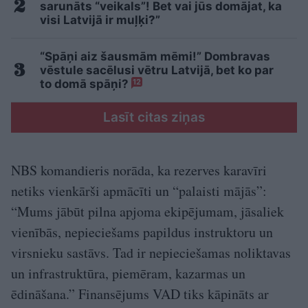
sarunāts “veikals”! Bet vai jūs domājat, ka
visi Latvijā ir muļķi?”
“Spāņi aiz šausmām mēmi!” Dombravas
vēstule sacēlusi vētru Latvijā, bet ko par
to domā spāņi?
12
Lasīt citas ziņas
NBS komandieris norāda, ka rezerves karavīri
netiks vienkārši apmācīti un “palaisti mājās”:
“Mums jābūt pilna apjoma ekipējumam, jāsaliek
vienībās, nepieciešams papildus instruktoru un
virsnieku sastāvs. Tad ir nepieciešamas noliktavas
un infrastruktūra, piemēram, kazarmas un
ēdināšana.” Finansējums VAD tiks kāpināts ar