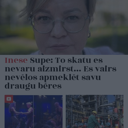
Inese
Supe: To skatu es
nevaru aizmirst… Es vairs
nevēlos apmeklēt savu
draugu bēres