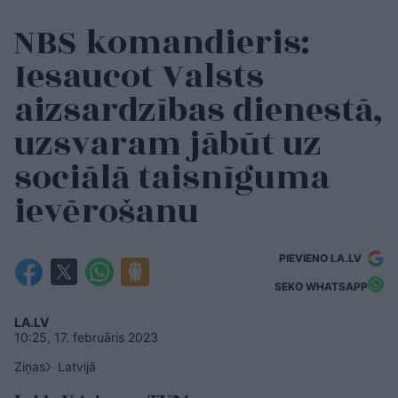
NBS komandieris:
Iesaucot Valsts
aizsardzības dienestā,
uzsvaram jābūt uz
sociālā taisnīguma
ievērošanu
PIEVIENO LA.LV
SEKO WHATSAPP
LA.LV
10:25, 17. februāris 2023
Ziņas
Latvijā