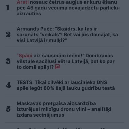
Ārsti
nosauc četrus augļus ar kuru ēšanu
pēc 45 gadu vecuma nevajadzētu pārlieku
aizrauties
Armands Puče: “Skaidrs, ka tas ir
sarunāts “veikals”! Bet vai jūs domājat, ka
visi Latvijā ir muļķi?”
“Spāņi
aiz šausmām mēmi!” Dombravas
vēstule sacēlusi vētru Latvijā, bet ko par
to domā spāņi?
12
TESTS. Tikai cilvēki ar laucinieka DNS
spēs iegūt 80% šajā lauku gudrību testā
Maskavas pretgaisa aizsardzība
izturējusi milzīgu dronu vilni – analītiķi
izdara secinājumus