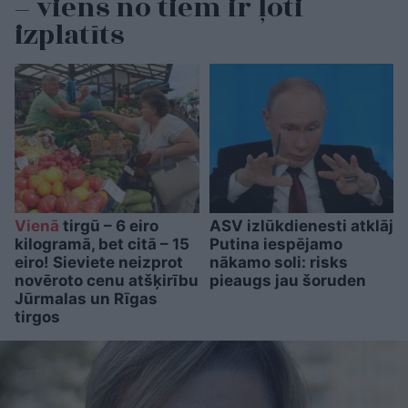
– viens no tiem ir ļoti
izplatīts
Vienā
tirgū – 6 eiro
ASV izlūkdienesti atklāj
kilogramā, bet citā – 15
Putina iespējamo
eiro! Sieviete neizprot
nākamo soli: risks
novēroto cenu atšķirību
pieaugs jau šoruden
Jūrmalas un Rīgas
tirgos