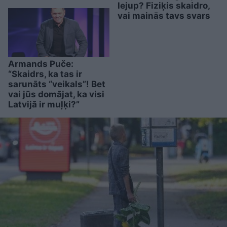
lejup? Fiziķis skaidro,
vai mainās tavs svars
Armands Puče:
“Skaidrs, ka tas ir
sarunāts “veikals”! Bet
vai jūs domājat, ka visi
Latvijā ir muļķi?”