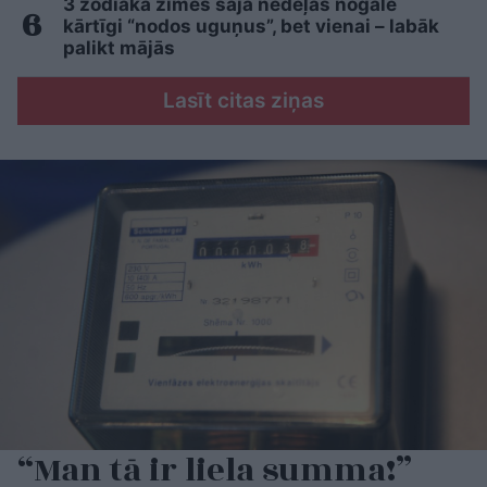
3 zodiaka zīmes šajā nedēļas nogalē
kārtīgi “nodos uguņus”, bet vienai – labāk
palikt mājās
Lasīt citas ziņas
“Man tā ir liela summa!”