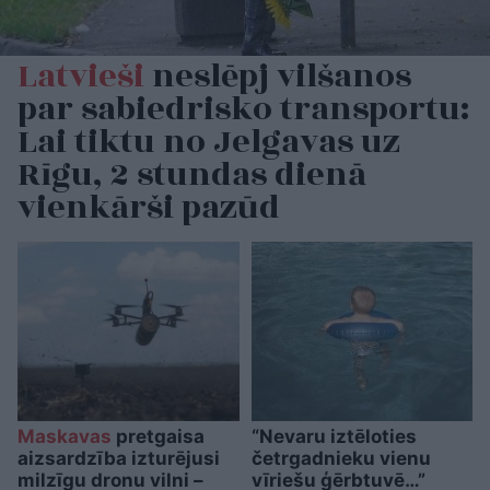
Latvieši
neslēpj vilšanos
par sabiedrisko transportu:
Lai tiktu no Jelgavas uz
Rīgu, 2 stundas dienā
vienkārši pazūd
Maskavas
pretgaisa
“Nevaru iztēloties
aizsardzība izturējusi
četrgadnieku vienu
milzīgu dronu vilni –
vīriešu ģērbtuvē…”