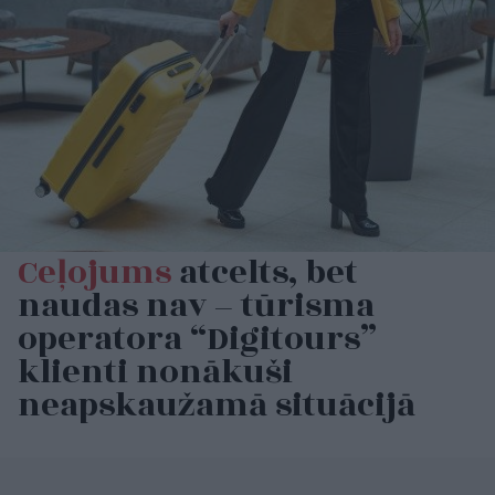
Ceļojums
atcelts, bet
naudas nav – tūrisma
operatora “Digitours”
klienti nonākuši
neapskaužamā situācijā