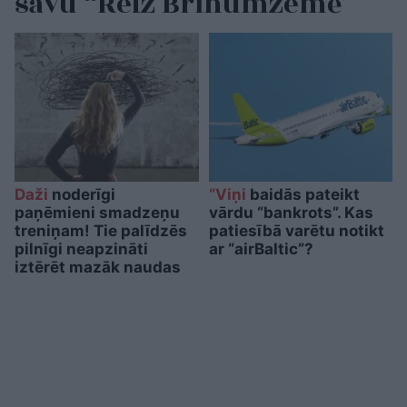
savu “Reiz Brīnumzemē”
Daži
noderīgi
“Viņi
baidās pateikt
paņēmieni smadzeņu
vārdu “bankrots”. Kas
treniņam! Tie palīdzēs
patiesībā varētu notikt
pilnīgi neapzināti
ar “airBaltic”?
iztērēt mazāk naudas