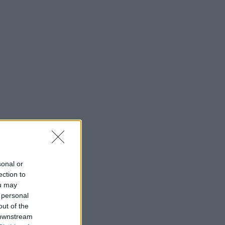
sonal or
ection to
ou may
 personal
out of the
 downstream