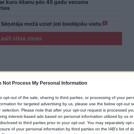
 ar kuru ēšanu pēc 45 gadu vecuma
ties
 Sēņotāja mežā uziet ļoti biedējošu vietu
5
Lasīt citas ziņas
 Not Process My Personal Information
to opt-out of the sale, sharing to third parties, or processing of your per
formation for targeted advertising by us, please use the below opt-out s
r selection. Please note that after your opt-out request is processed y
eing interest-based ads based on personal information utilized by us or
disclosed to third parties prior to your opt-out. You may separately opt-
losure of your personal information by third parties on the IAB’s list of