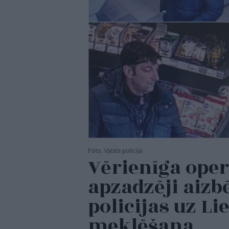
Foto. Valsts policija
Vērienīga ope
apzadzēji aizb
policijas uz Li
meklēšana