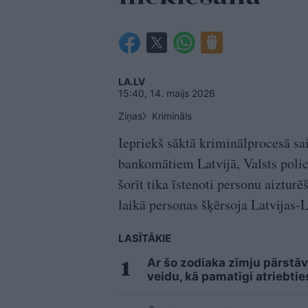
LA.LV
15:40, 14. maijs 2026
Ziņas
Krimināls
Iepriekš sāktā kriminālprocesā s
bankomātiem Latvijā, Valsts polic
šorīt tika īstenoti personu aiztur
laikā personas šķērsoja Latvijas-
LASĪTĀKIE
Ar šo zodiaka zīmju pārstāv
veidu, kā pamatīgi atriebtie