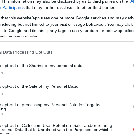
. This information may also be disclosed by us to third parties on the
IA
Participants
that may further disclose it to other third parties.
 that this website/app uses one or more Google services and may gath
 kolēģiem turpinās darbs, tostarp personu
including but not limited to your visit or usage behaviour. You may click 
 to Google and its third-party tags to use your data for below specifi
idām Valsts policija no plašākiem komentāriem
ogle consent section.
klīdz tas būs iespējams.
l Data Processing Opt Outs
ešu fotogrāfijas un ja jūsu rīcībā ir informācija par
ijai, zvanot 112!
o opt-out of the Sharing of my personal data.
In
o opt-out of the Sale of my Personal Data.
In
ija meklē
zagļi
to opt-out of processing my Personal Data for Targeted
ing.
In
ogle ziņās
Pievienot
o opt-out of Collection, Use, Retention, Sale, and/or Sharing
ersonal Data that Is Unrelated with the Purposes for which it
lected.