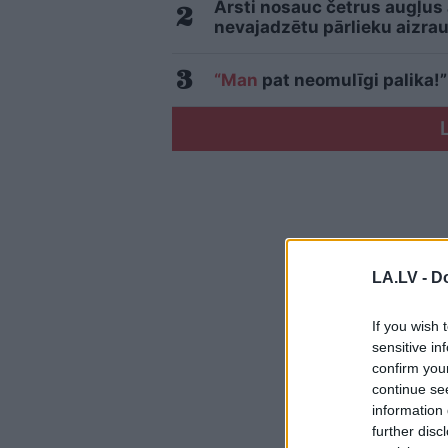
Ārsti nosauc četrus augļus
nevajadzētu pārlieku aizrau
“Man
pat neomulīgi palika!”
LA.LV -
Do
If you wish 
sensitive in
confirm you
continue se
information 
further disc