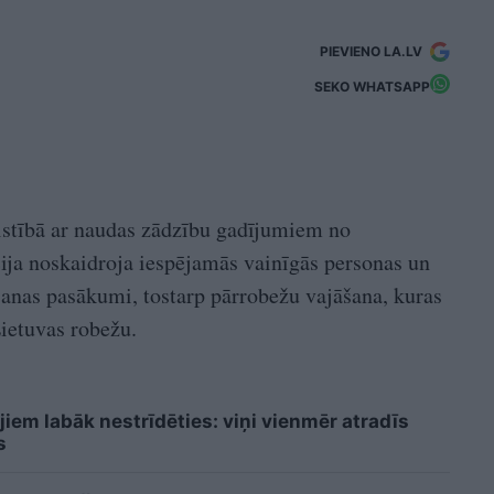
PIEVIENO LA.LV
SEKO WHATSAPP
aistībā ar naudas zādzību gadījumiem no
ija noskaidroja iespējamās vainīgās personas un
ēšanas pasākumi, tostarp pārrobežu vajāšana, kuras
Lietuvas robežu.
jiem labāk nestrīdēties: viņi vienmēr atradīs
s