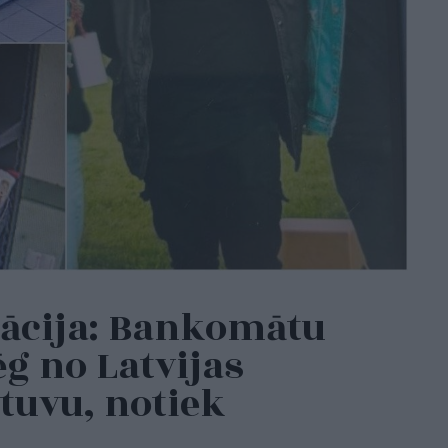
rācija: Bankomātu
ēg no Latvijas
etuvu, notiek