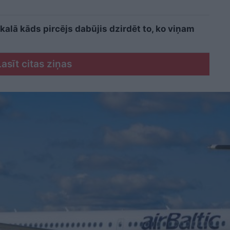
kalā kāds pircējs dabūjis dzirdēt to, ko viņam
Lasīt citas ziņas