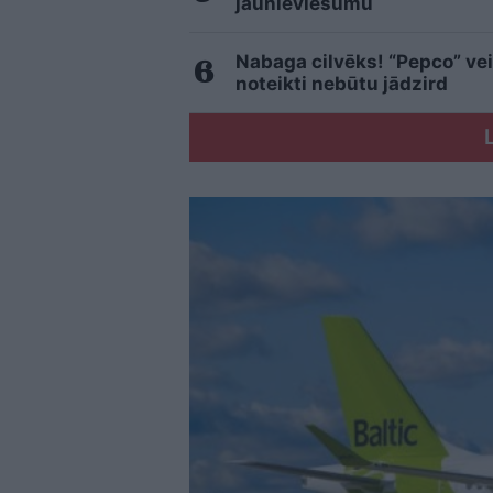
jaunieviesumu
Nabaga cilvēks! “Pepco” vei
noteikti nebūtu jādzird