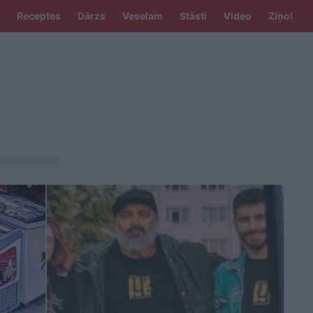
Receptes
Dārzs
Veselam
Stāsti
Video
Ziņo!