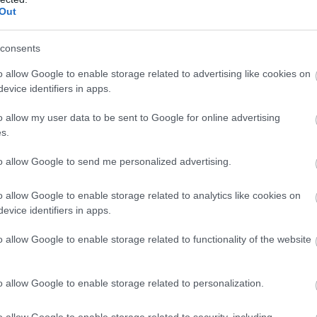
Out
Atcelt
Ziņot
consents
o allow Google to enable storage related to advertising like cookies on
evice identifiers in apps.
o allow my user data to be sent to Google for online advertising
s.
to allow Google to send me personalized advertising.
ai
gandrīz izrāva
Meitenīte
skatījās uz
u: cilvēki brīdina
6000 eiro vērto
o allow Google to enable storage related to analytics like cookies on
zādzībām pie Rīgas
somiņu kā mantiņu…
evice identifiers in apps.
rālās stacijas un
Shēma, kā bandas
ostas
apzog dārgos veikalus
o allow Google to enable storage related to functionality of the website
o allow Google to enable storage related to personalization.
 komentārus, ievērot pieklājību, nekurināt naidu un iztikt
o allow Google to enable storage related to security, including