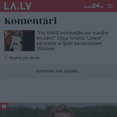
Komentāri
“Pat KNAB interesējās par manām
brošām!” Siliņa forumā “Līdere”
pārsteidz ar īpaši personiskiem
stāstiem
←
Atpakaļ pie raksta
Komentāri tiek ielādēti...