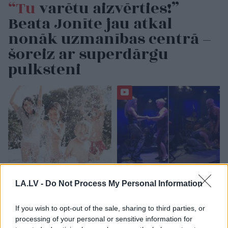
“Tu
varētu aizvērties!”
Beata Jonīte jau atkal
nonāk uzmanības centrā –
šoreiz ar superdārgu
pulksteni
3
zodiaka zīmes šajā
“Tā var ākstīties savā
LA.LV -
Do Not Process My Personal Information
nedēļas nogalē kārtīgi
virtuvē, nevis uz
“nodos uguņus”, bet
skatuves!” Elita
vienai – labāk palikt
Mīlgrāve ļāvusies
If you wish to opt-out of the sale, sharing to third parties, or
mājās
negaidīti erotiskai
processing of your personal or sensitive information for
skatuves deja ar