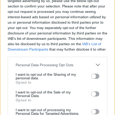
targeted advertising by us, please use the below opt-out
Eirovīzijas zvaigzni
section to confirm your selection. Please note that after your
opt-out request is processed you may continue seeing
interest-based ads based on personal information utilized by
us or personal information disclosed to third parties prior to
your opt-out. You may separately opt-out of the further
disclosure of your personal information by third parties on the
IAB’s list of downstream participants. This information may
also be disclosed by us to third parties on the
IAB’s List of
Downstream Participants
that may further disclose it to other
third parties.
Please note that this website/app uses one or more Google
Personal Data Processing Opt Outs
services and may gather and store information including but
not limited to your visit or usage behaviour. You may click to
I want to opt-out of the Sharing of my
personal data.
grant or deny consent to Google and its third-party tags to
Opted In
“Aizies
Putins, nāks cits
use your data for below specified purposes in below Google
consent section.
I want to opt-out of the Sale of my
tāds pats preteklis.”
Personal Data.
Opted In
Slaidiņš skaidro, kāpēc
Kremļa saimnieka
I want to opt-out of processing my
Personal Data for Targeted Advertising.