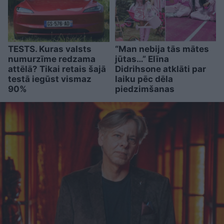
TESTS. Kuras valsts
“Man nebija tās mātes
numurzīme redzama
jūtas…” Elīna
attēlā? Tikai retais šajā
Didrihsone atklāti par
testā iegūst vismaz
laiku pēc dēla
90%
piedzimšanas