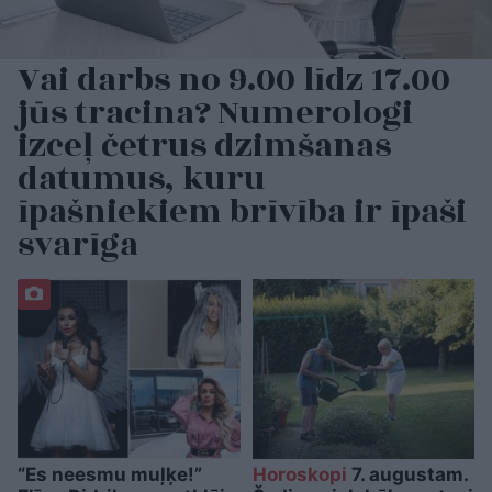
Vai darbs no 9.00 līdz 17.00
jūs tracina? Numerologi
izceļ četrus dzimšanas
datumus, kuru
īpašniekiem brīvība ir īpaši
svarīga
“Es neesmu muļķe!”
Horoskopi
7. augustam.