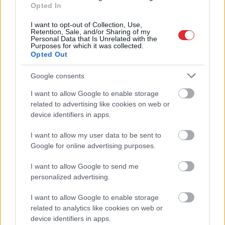
nomaiņa neko neatrisinātu
Opted In
I want to opt-out of Collection, Use,
Retention, Sale, and/or Sharing of my
Personal Data that Is Unrelated with the
Purposes for which it was collected.
Opted Out
Google consents
I want to allow Google to enable storage
Atcelt
Ziņot
related to advertising like cookies on web or
“Kas notiek!?”
Liesmas, 42 grādi,
device identifiers in apps.
“Swedbank” klienti
ūdens trūkums,
masveidā ziņo par
patvertnes alās: Eiropa
I want to allow my user data to be sent to
problēmām ar
piedzīvo vasaru, kas
Google for online advertising purposes.
internetbanku
biedē visus
I want to allow Google to send me
personalized advertising.
I want to allow Google to enable storage
related to analytics like cookies on web or
device identifiers in apps.