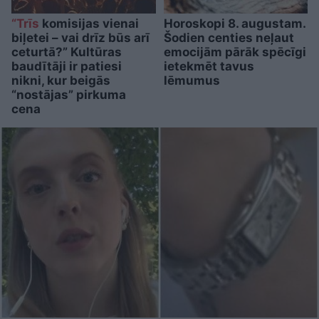
“Trīs
komisijas vienai
Horoskopi 8. augustam.
biļetei – vai drīz būs arī
Šodien centies neļaut
ceturtā?” Kultūras
emocijām pārāk spēcīgi
baudītāji ir patiesi
ietekmēt tavus
nikni, kur beigās
lēmumus
“nostājas” pirkuma
cena