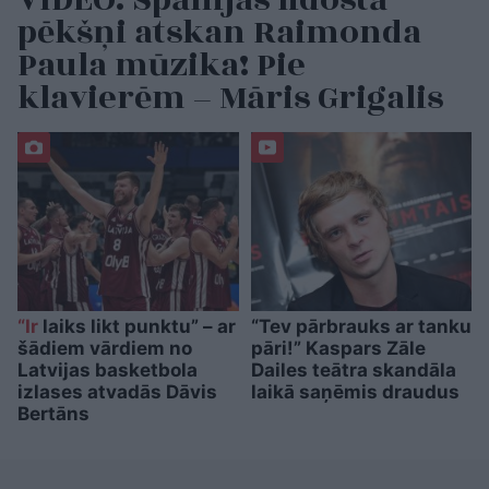
VIDEO. Spānijas lidostā
pēkšņi atskan Raimonda
Paula mūzika! Pie
klavierēm – Māris Grigalis
“Ir
laiks likt punktu” – ar
“Tev pārbrauks ar tanku
šādiem vārdiem no
pāri!” Kaspars Zāle
Latvijas basketbola
Dailes teātra skandāla
izlases atvadās Dāvis
laikā saņēmis draudus
Bertāns