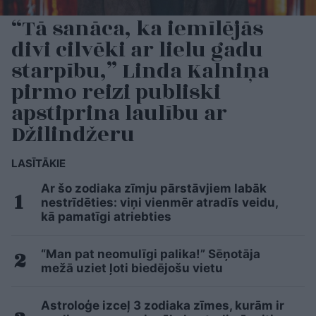
“Tā sanāca, ka iemīlējās
divi cilvēki ar lielu gadu
starpību,” Linda Kalniņa
pirmo reizi publiski
apstiprina laulību ar
Džilindžeru
LASĪTĀKIE
Ar šo zodiaka zīmju pārstāvjiem labāk
nestrīdēties: viņi vienmēr atradīs veidu,
kā pamatīgi atriebties
“Man pat neomulīgi palika!” Sēņotāja
mežā uziet ļoti biedējošu vietu
Astroloģe izceļ 3 zodiaka zīmes, kurām ir