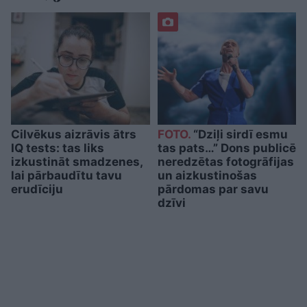
Cilvēkus aizrāvis ātrs
FOTO.
“Dziļi sirdī esmu
IQ tests: tas liks
tas pats…” Dons publicē
izkustināt smadzenes,
neredzētas fotogrāfijas
lai pārbaudītu tavu
un aizkustinošas
erudīciju
pārdomas par savu
dzīvi