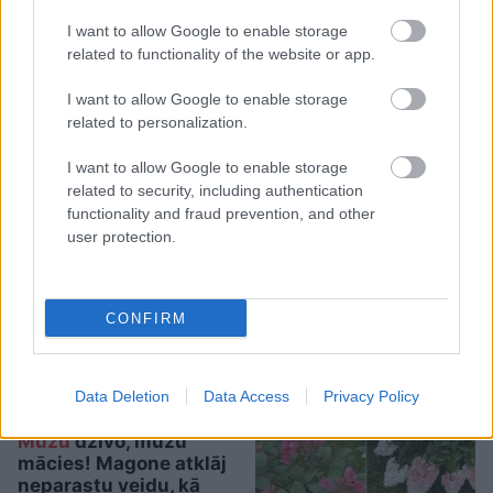
I want to allow Google to enable storage
related to functionality of the website or app.
I want to allow Google to enable storage
related to personalization.
I want to allow Google to enable storage
TESTS. Kuras valsts
related to security, including authentication
numurzīme redzama
functionality and fraud prevention, and other
attēlā? Tikai retais šajā
user protection.
testā iegūst vismaz 90%
CONFIRM
Data Deletion
Data Access
Privacy Policy
Mūžu
dzīvo, mūžu
mācies! Magone atklāj
neparastu veidu, kā