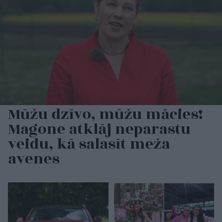
Mūžu dzīvo, mūžu mācies!
Magone atklāj neparastu
veidu, kā salasīt meža
avenes