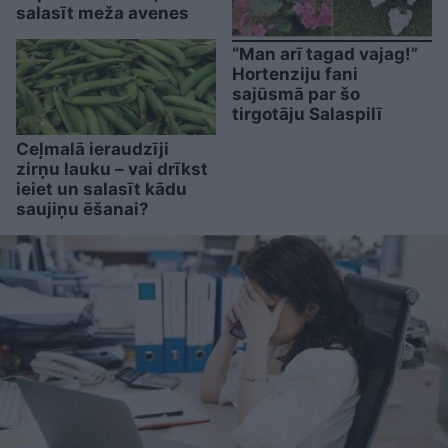
salasīt meža avenes
“Man arī tagad vajag!”
Hortenziju fani
sajūsmā par šo
tirgotāju Salaspilī
Ceļmalā ieraudzīji
zirņu lauku – vai drīkst
ieiet un salasīt kādu
saujiņu ēšanai?