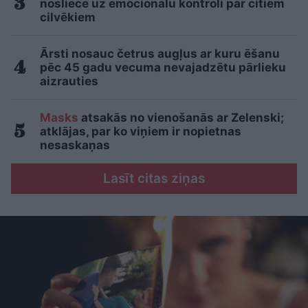
nosliece uz emocionālu kontroli pār citiem
cilvēkiem
Ārsti nosauc četrus augļus ar kuru ēšanu
pēc 45 gadu vecuma nevajadzētu pārlieku
aizrauties
Masks
atsakās no vienošanās ar Zelenski;
atklājas, par ko viņiem ir nopietnas
nesaskaņas
Lasīt citas ziņas