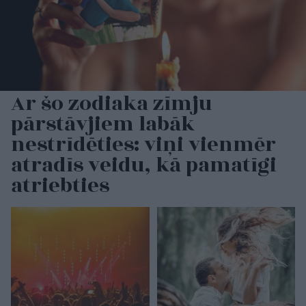
Ar šo zodiaka zīmju
pārstāvjiem labāk
nestrīdēties: viņi vienmēr
atradīs veidu, kā pamatīgi
atriebties