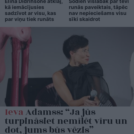
Elīna Didrihsone atklāj,
Šodien vislabāk par tevi
kā iemācījusies
runās paveiktais, tāpēc
sadzīvot ar visu, kas
nav nepieciešams visu
par viņu tiek runāts
sīki skaidrot
Ieva
Adamss: “Ja jūs
turpināsiet nemīlēt vīru un
dot, jums būs vēzis”