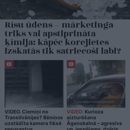
Rīsu ūdens – mārketinga
triks vai apstiprināta
ķīmija: kāpēc korejietes
izskatās tik satriecoši labi?
VIDEO. Ciemiņi no
VIDEO:
Kurioza
Transilvānijas? Bēniņos
aizturēšana
uzstādīta kamera fiksē
Āgenskalnā – agresīvs
neparastus
un, iespējams, dzēris