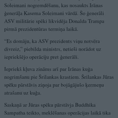
Soleimani nogremdēšanu, kas nosaukts Irānas
ģenerāļa Kasema Soleimani vārdā. Šo ģenerāli
ASV militārie spēki likvidēja Donalda Trampa
pirmā prezidentūras termiņa laikā.
“Es domāju, ka ASV prezidents viņu notvēra
divreiz,” piebilda ministrs, netieši norādot uz
iepriekšējo operāciju pret ģenerāli.
Iepriekš kļuva zināms arī par Irānas kuģa
nogrimšanu pie Šrilankas krastiem. Šrilankas Jūras
spēku pārstāvis ziņoja par bojāgājušo ķermeņu
atrašanu uz kuģa.
Saskaņā ar Jūras spēku pārstāvja Buddhika
Sampatha teikto, meklēšanas operācijas laikā tika