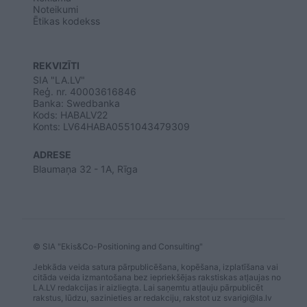
Noteikumi
Ētikas kodekss
REKVIZĪTI
SIA "LA.LV"
Reģ. nr. 40003616846
Banka: Swedbanka
Kods: HABALV22
Konts: LV64HABA0551043479309
ADRESE
Blaumaņa 32 - 1A, Rīga
© SIA "Ekis&Co-Positioning and Consulting"
Jebkāda veida satura pārpublicēšana, kopēšana, izplatīšana vai
citāda veida izmantošana bez iepriekšējas rakstiskas atļaujas no
LA.LV redakcijas ir aizliegta. Lai saņemtu atļauju pārpublicēt
rakstus, lūdzu, sazinieties ar redakciju, rakstot uz
svarigi@la.lv