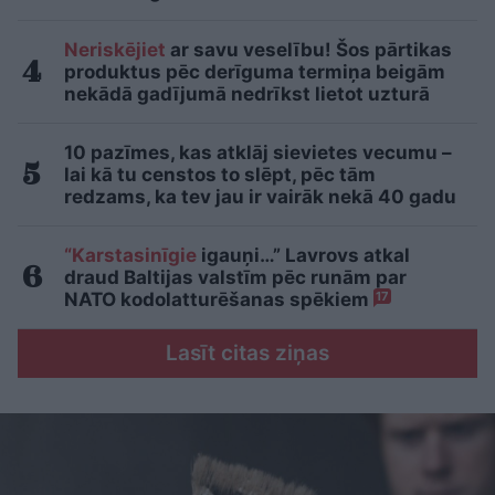
Neriskējiet
ar savu veselību! Šos pārtikas
produktus pēc derīguma termiņa beigām
nekādā gadījumā nedrīkst lietot uzturā
10 pazīmes, kas atklāj sievietes vecumu –
lai kā tu censtos to slēpt, pēc tām
redzams, ka tev jau ir vairāk nekā 40 gadu
“Karstasinīgie
igauņi…” Lavrovs atkal
draud Baltijas valstīm pēc runām par
NATO kodolatturēšanas spēkiem
17
Lasīt citas ziņas