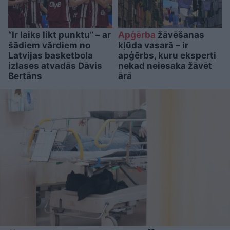
“Ir laiks likt punktu” – ar
Apģērba
žāvēšanas
šādiem vārdiem no
kļūda vasarā – ir
Latvijas basketbola
apģērbs, kuru eksperti
izlases atvadās Dāvis
nekad neiesaka žāvēt
Bertāns
ārā