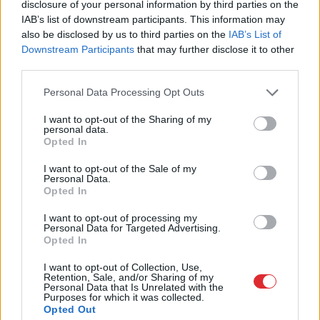
disclosure of your personal information by third parties on the
IAB’s list of downstream participants. This information may
also be disclosed by us to third parties on the
IAB’s List of
Downstream Participants
that may further disclose it to other
third parties.
Please note that this website/app uses one or more Google
Personal Data Processing Opt Outs
services and may gather and store information including but
not limited to your visit or usage behaviour. You may click to
I want to opt-out of the Sharing of my
personal data.
grant or deny consent to Google and its third-party tags to
Opted In
use your data for below specified purposes in below Google
consent section.
I want to opt-out of the Sale of my
Personal Data.
Cilvēkus
aizrāvis ātrs IQ
Opted In
tests: tas liks izkustināt
I want to opt-out of processing my
Personal Data for Targeted Advertising.
smadzenes, lai pārbaudītu
Opted In
tavu erudīciju
I want to opt-out of Collection, Use,
Retention, Sale, and/or Sharing of my
Personal Data that Is Unrelated with the
Purposes for which it was collected.
Opted Out