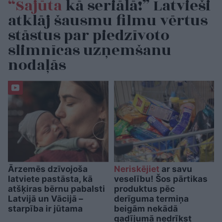
“Sajūta
kā seriālā!” Latvieši
atklāj šausmu filmu vērtus
stāstus par piedzīvoto
slimnīcas uzņemšanu
nodaļās
Ārzemēs dzīvojoša
Neriskējiet
ar savu
latviete pastāsta, kā
veselību! Šos pārtikas
atšķiras bērnu pabalsti
produktus pēc
Latvijā un Vācijā –
derīguma termiņa
starpība ir jūtama
beigām nekādā
gadījumā nedrīkst