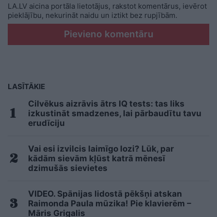
LA.LV aicina portāla lietotājus, rakstot komentārus, ievērot
pieklājību, nekurināt naidu un iztikt bez rupjībām.
Pievieno komentāru
LASĪTĀKIE
Cilvēkus aizrāvis ātrs IQ tests: tas liks
izkustināt smadzenes, lai pārbaudītu tavu
erudīciju
Vai esi izvilcis laimīgo lozi? Lūk, par
kādām sievām kļūst katrā mēnesī
dzimušās sievietes
VIDEO. Spānijas lidostā pēkšņi atskan
Raimonda Paula mūzika! Pie klavierēm –
Māris Grigalis