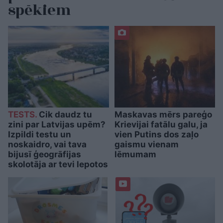
spēkiem
TESTS.
Cik daudz tu
Maskavas mērs pareģo
zini par Latvijas upēm?
Krievijai fatālu galu, ja
Izpildi testu un
vien Putins dos zaļo
noskaidro, vai tava
gaismu vienam
bijusī ģeogrāfijas
lēmumam
skolotāja ar tevi lepotos