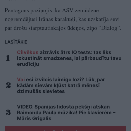
Pentagons paziņojis, ka ASV zemūdene
nogremdējusi Irānas karakuģi, kas uzskatīja sevi
par drošu starptautiskajos ūdeņos, ziņo “Dialog”.
LASĪTĀKIE
Cilvēkus
aizrāvis ātrs IQ tests: tas liks
izkustināt smadzenes, lai pārbaudītu tavu
erudīciju
Vai
esi izvilcis laimīgo lozi? Lūk, par
kādām sievām kļūst katrā mēnesī
dzimušās sievietes
VIDEO. Spānijas lidostā pēkšņi atskan
Raimonda Paula mūzika! Pie klavierēm –
Māris Grigalis