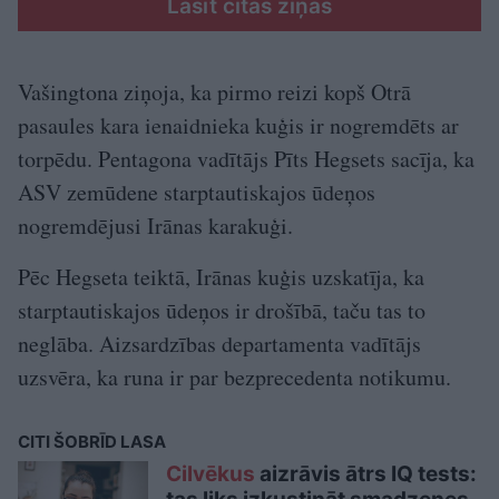
Lasīt citas ziņas
Vašingtona ziņoja, ka pirmo reizi kopš Otrā
pasaules kara ienaidnieka kuģis ir nogremdēts ar
torpēdu. Pentagona vadītājs Pīts Hegsets sacīja, ka
ASV zemūdene starptautiskajos ūdeņos
nogremdējusi Irānas karakuģi.
Pēc Hegseta teiktā, Irānas kuģis uzskatīja, ka
starptautiskajos ūdeņos ir drošībā, taču tas to
neglāba. Aizsardzības departamenta vadītājs
uzsvēra, ka runa ir par bezprecedenta notikumu.
CITI ŠOBRĪD LASA
Cilvēkus
aizrāvis ātrs IQ tests: