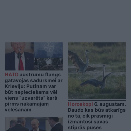
NATO
austrumu flangs
gatavojas sadursmei ar
Krieviju: Putinam var
būt nepieciešams vēl
viens “uzvarēts” karš
pirms nākamajām
Horoskopi
6. augustam.
vēlēšanām
Daudz kas būs atkarīgs
no tā, cik prasmīgi
izmantosi savas
stiprās puses