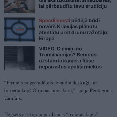
tas liks izkustināt smadzenes,
lai pārbaudītu tavu erudīciju
Specdienesti
pēdējā brīdī
novērš Krievijas plānotu
atentātu pret dronu ražotāju
Eiropā
VIDEO. Ciemiņi no
Transilvānijas? Bēniņos
uzstādīta kamera fiksē
neparastus apakšīrniekus
“Pirmais nogremdētais ienaidnieka kuģis ar
torpēdu kopš Otrā pasaules kara,” sacīja Pentagona
vadītājs.
Hegsets arī ziņoja par Irānas “trofejas kuģa”