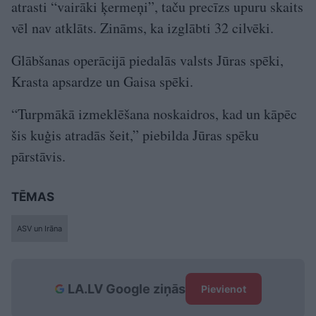
atrasti “vairāki ķermeņi”, taču precīzs upuru skaits
vēl nav atklāts. Zināms, ka izglābti 32 cilvēki.
Glābšanas operācijā piedalās valsts Jūras spēki,
Krasta apsardze un Gaisa spēki.
“Turpmākā izmeklēšana noskaidros, kad un kāpēc
šis kuģis atradās šeit,” piebilda Jūras spēku
pārstāvis.
TĒMAS
ASV un Irāna
LA.LV Google ziņās
Pievienot