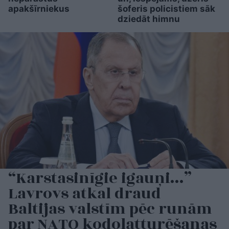
apakšīrniekus
šoferis policistiem sāk
dziedāt himnu
“Karstasinīgie igauņi…”
Lavrovs atkal draud
Baltijas valstīm pēc runām
par NATO kodolatturēšanas