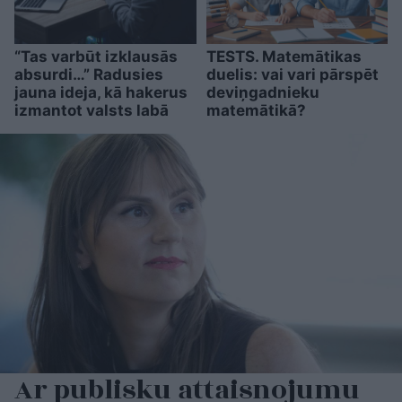
“Tas varbūt izklausās
TESTS. Matemātikas
absurdi…” Radusies
duelis: vai vari pārspēt
jauna ideja, kā hakerus
deviņgadnieku
izmantot valsts labā
matemātikā?
Ar publisku attaisnojumu