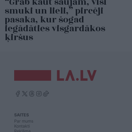
“Grāb kaut saujām, visi
smuki un lieli,” pircēji
pasaka, kur šogad
iegādāties visgardākos
ķiršus
SAITES
Par mums
Kontakti
Reklāma