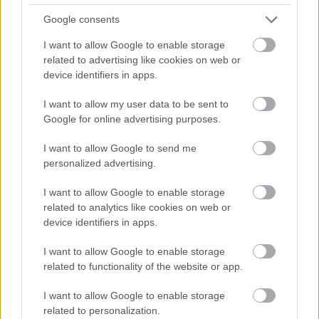
Google consents
I want to allow Google to enable storage
Atcelt
Ziņot
related to advertising like cookies on web or
device identifiers in apps.
VIDEO.
Spānijas lidostā
Vai
esi izvilcis laimīgo
pēkšņi atskan
lozi? Lūk, par kādām
I want to allow my user data to be sent to
Raimonda Paula
sievām kļūst katrā
Google for online advertising purposes.
mūzika! Pie klavierēm –
mēnesī dzimušās
Māris Grigalis
sievietes
I want to allow Google to send me
personalized advertising.
I want to allow Google to enable storage
related to analytics like cookies on web or
device identifiers in apps.
I want to allow Google to enable storage
related to functionality of the website or app.
I want to allow Google to enable storage
related to personalization.