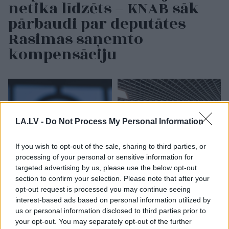
netika līdzēts – KNAB sāk
pārbaudi par deputātes
Rasimas saņemto
kompensāciju
LA.LV -
Do Not Process My Personal Information
If you wish to opt-out of the sale, sharing to third parties, or
processing of your personal or sensitive information for
targeted advertising by us, please use the below opt-out
Specdienesti
pēdējā
“Pilnīgs
haoss!” Rīgas
section to confirm your selection. Please note that after your
brīdī novērš Krievijas
lidostā ceļotāji šodien
opt-out request is processed you may continue seeing
plānotu atentātu pret
nīkst milzīgās rindās.
dronu ražotāju Eiropā
Skaidrojam, kas
interest-based ads based on personal information utilized by
atgadījies
us or personal information disclosed to third parties prior to
your opt-out. You may separately opt-out of the further