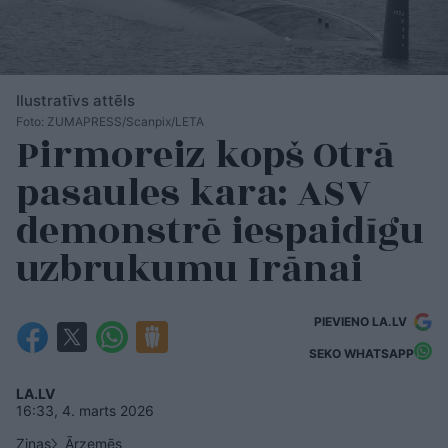
Ilustratīvs attēls
Foto: ZUMAPRESS/Scanpix/LETA
Pirmoreiz kopš Otrā
pasaules kara: ASV
demonstrē iespaidīgu
uzbrukumu Irānai
PIEVIENO LA.LV
SEKO WHATSAPP
LA.LV
16:33, 4. marts 2026
Ziņas
Ārzemēs