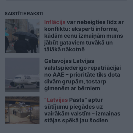
SAISTĪTIE RAKSTI
Inflācija
var nebeigties līdz ar
konfliktu: eksperti informē,
kādām cenu izmaiņām mums
jābūt gataviem tuvākā un
tālākā nākotnē
Gatavojas Latvijas
valstspiederīgo repatriācijai
no AAE – prioritāte tiks dota
divām grupām, tostarp
ģimenēm ar bērniem
“Latvijas
Pasts” aptur
sūtījumu piegādes uz
vairākām valstīm – izmaiņas
stājas spēkā jau šodien