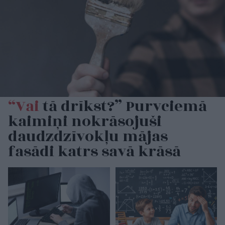
“Vai
tā drīkst?” Purvciemā
kaimiņi nokrāsojuši
daudzdzīvokļu mājas
fasādi katrs savā krāsā