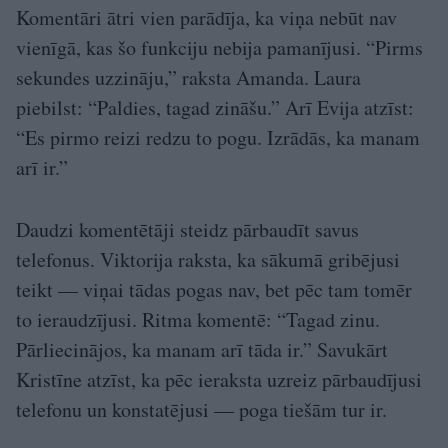
Komentāri ātri vien parādīja, ka viņa nebūt nav
vienīgā, kas šo funkciju nebija pamanījusi. “Pirms
sekundes uzzināju,” raksta Amanda. Laura
piebilst: “Paldies, tagad zināšu.” Arī Evija atzīst:
“Es pirmo reizi redzu to pogu. Izrādās, ka manam
arī ir.”
Daudzi komentētāji steidz pārbaudīt savus
telefonus. Viktorija raksta, ka sākumā gribējusi
teikt — viņai tādas pogas nav, bet pēc tam tomēr
to ieraudzījusi. Ritma komentē: “Tagad zinu.
Pārliecinājos, ka manam arī tāda ir.” Savukārt
Kristīne atzīst, ka pēc ieraksta uzreiz pārbaudījusi
telefonu un konstatējusi — poga tiešām tur ir.