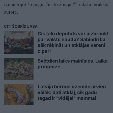
izmantojot šo pogu. Jūs to zinājāt?” raksta ieraksta
autore.
CITI ŠOBRĪD LASA
Cik tālu deputāts var aizbraukt
par valsts naudu? Sabiedrība
sāk rēķināt un atklājas vareni
cipari
Svētdien laiks mainīsies. Laika
prognoze
Latvijā bērnus dzemdē arvien
vēlāk: dati atklāj, cik gadu
tagad ir “vidējai” mammai