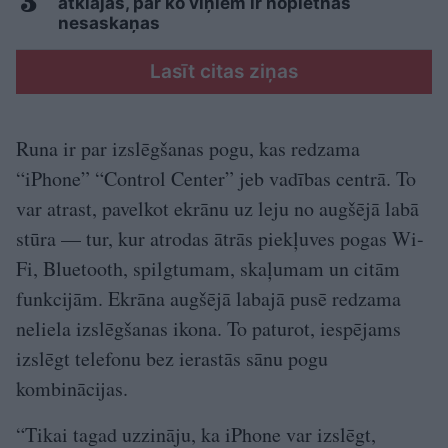
atklājas, par ko viņiem ir nopietnas
nesaskaņas
Lasīt citas ziņas
Runa ir par izslēgšanas pogu, kas redzama
“iPhone” “Control Center” jeb vadības centrā. To
var atrast, pavelkot ekrānu uz leju no augšējā labā
stūra — tur, kur atrodas ātrās piekļuves pogas Wi-
Fi, Bluetooth, spilgtumam, skaļumam un citām
funkcijām. Ekrāna augšējā labajā pusē redzama
neliela izslēgšanas ikona. To paturot, iespējams
izslēgt telefonu bez ierastās sānu pogu
kombinācijas.
“Tikai tagad uzzināju, ka iPhone var izslēgt,