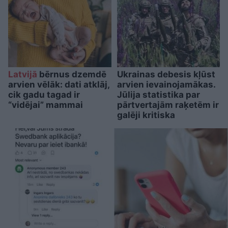
Latvijā
bērnus dzemdē
Ukrainas debesis kļūst
arvien vēlāk: dati atklāj,
arvien ievainojamākas.
cik gadu tagad ir
Jūlija statistika par
“vidējai” mammai
pārtvertajām raķetēm ir
galēji kritiska