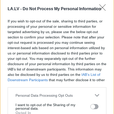
LA.LV -
Do Not Process My Personal Information
If you wish to opt-out of the sale, sharing to third parties, or
TESTS.
Kuras valsts
“Man nebija tās mātes
processing of your personal or sensitive information for
numurzīme redzama
jūtas…” Elīna
targeted advertising by us, please use the below opt-out
attēlā? Tikai retais šajā
Didrihsone atklāti par
section to confirm your selection. Please note that after your
testā iegūst vismaz
laiku pēc dēla
opt-out request is processed you may continue seeing
90%
piedzimšanas
interest-based ads based on personal information utilized by
us or personal information disclosed to third parties prior to
your opt-out. You may separately opt-out of the further
disclosure of your personal information by third parties on the
IAB’s list of downstream participants. This information may
also be disclosed by us to third parties on the
IAB’s List of
Downstream Participants
that may further disclose it to other
third parties.
Please note that this website/app uses one or more Google
Personal Data Processing Opt Outs
services and may gather and store information including but
not limited to your visit or usage behaviour. You may click to
I want to opt-out of the Sharing of my
personal data.
grant or deny consent to Google and its third-party tags to
Opted In