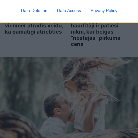
Ar šo zodiaka zīmju
“Trīs komisijas vienai
Data Deletion
Data Access
Privacy Policy
pārstāvjiem labāk
biļetei – vai drīz būs arī
nestrīdēties: viņi
ceturtā?” Kultūras
vienmēr atradīs veidu,
baudītāji ir patiesi
kā pamatīgi atriebties
nikni, kur beigās
“nostājas” pirkuma
cena