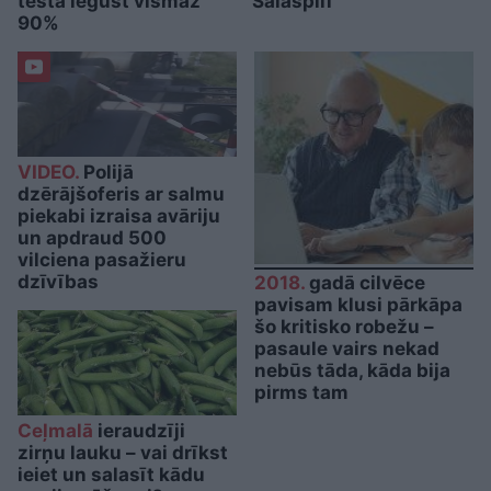
testā iegūst vismaz
Salaspilī
90%
VIDEO.
Polijā
dzērājšoferis ar salmu
piekabi izraisa avāriju
un apdraud 500
vilciena pasažieru
dzīvības
2018.
gadā cilvēce
pavisam klusi pārkāpa
šo kritisko robežu –
pasaule vairs nekad
nebūs tāda, kāda bija
pirms tam
Ceļmalā
ieraudzīji
zirņu lauku – vai drīkst
ieiet un salasīt kādu