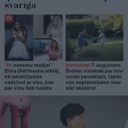
svarīga
“Es
neesmu muļķe!”
Horoskopi
7. augustam.
Elīna Didrihsone atklāj,
Šodien vislabāk par tevi
kā iemācījusies
runās paveiktais, tāpēc
sadzīvot ar visu, kas
nav nepieciešams visu
par viņu tiek runāts
sīki skaidrot