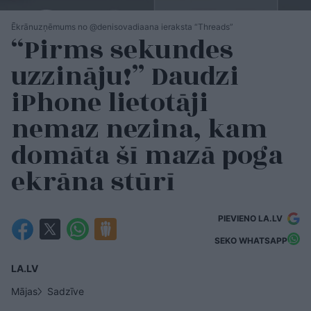
Ēkrānuzņēmums no @denisovadiaana ieraksta “Threads”
“Pirms sekundes
uzzināju!” Daudzi
iPhone lietotāji
nemaz nezina, kam
domāta šī mazā poga
ekrāna stūrī
PIEVIENO LA.LV
SEKO WHATSAPP
LA.LV
Mājas
Sadzīve