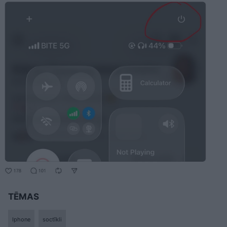
TĒMAS
Iphone
soctīkli