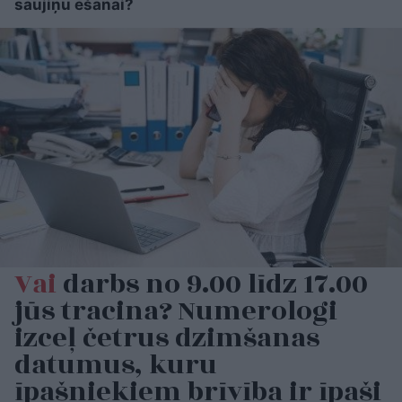
saujiņu ēšanai?
Vai
darbs no 9.00 līdz 17.00
jūs tracina? Numerologi
izceļ četrus dzimšanas
datumus, kuru
īpašniekiem brīvība ir īpaši