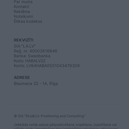
Par mums
Kontakti
Reklāma
Noteikumi
Ētikas kodekss
REKVIZĪTI
SIA "LA.LV"
Reģ. nr. 40003616846
Banka: Swedbanka
Kods: HABALV22
Konts: LV64HABA0551043479309
ADRESE
Blaumaņa 32 - 1A, Rīga
© SIA "Ekis&Co-Positioning and Consulting"
Jebkāda veida satura pārpublicēšana, kopēšana, izplatīšana vai
citāda veida izmantošana bez iepriekšējas rakstiskas atļaujas no