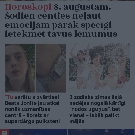
Horoskopi
8. augustam.
Šodien centies neļaut
emocijām pārāk spēcīgi
ietekmēt tavus lēmumus
“Tu
varētu aizvērties!”
3 zodiaka zīmes šajā
Beata Jonīte jau atkal
nedēļas nogalē kārtīgi
nonāk uzmanības
“nodos uguņus”, bet
centrā – šoreiz ar
vienai – labāk palikt
superdārgu pulksteni
mājās