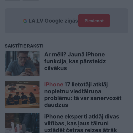
LA.LV Google ziņās
Pievienot
SAISTĪTIE RAKSTI
Ar mēli? Jaunā iPhone
funkcija, kas pārsteidz
cilvēkus
iPhone
17 lietotāji atklāj
nopietnu viedtālruņa
problēmu: tā var sanervozēt
daudzus
iPhone eksperti atklāj divas
viltības, kas ļaus tālruni
uzlādēt četras reizes ātrāk