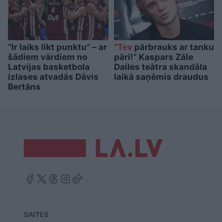
“Ir laiks likt punktu” – ar
“Tev
pārbrauks ar tanku
šādiem vārdiem no
pāri!” Kaspars Zāle
Latvijas basketbola
Dailes teātra skandāla
izlases atvadās Dāvis
laikā saņēmis draudus
Bertāns
SAITES