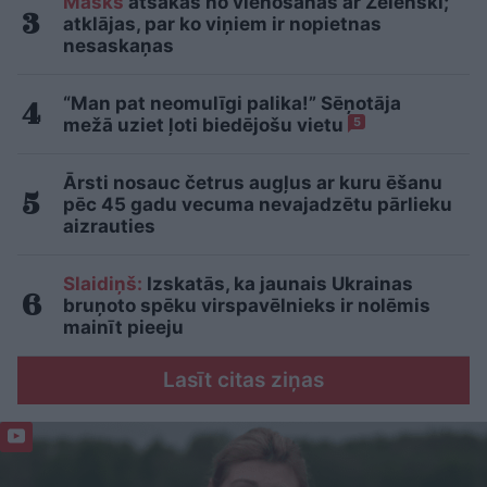
Masks
atsakās no vienošanās ar Zelenski;
atklājas, par ko viņiem ir nopietnas
nesaskaņas
“Man pat neomulīgi palika!” Sēņotāja
mežā uziet ļoti biedējošu vietu
5
Ārsti nosauc četrus augļus ar kuru ēšanu
pēc 45 gadu vecuma nevajadzētu pārlieku
aizrauties
Slaidiņš:
Izskatās, ka jaunais Ukrainas
bruņoto spēku virspavēlnieks ir nolēmis
mainīt pieeju
Lasīt citas ziņas