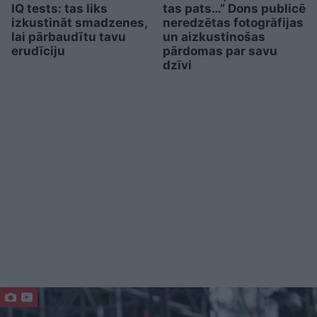
IQ tests: tas liks
tas pats…” Dons publicē
izkustināt smadzenes,
neredzētas fotogrāfijas
lai pārbaudītu tavu
un aizkustinošas
erudīciju
pārdomas par savu
dzīvi