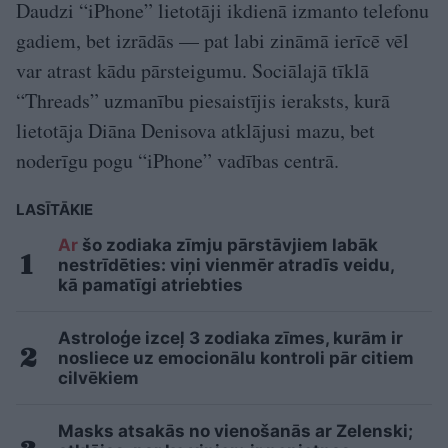
Daudzi “iPhone” lietotāji ikdienā izmanto telefonu
gadiem, bet izrādās — pat labi zināmā ierīcē vēl
var atrast kādu pārsteigumu. Sociālajā tīklā
“Threads” uzmanību piesaistījis ieraksts, kurā
lietotāja Diāna Denisova atklājusi mazu, bet
noderīgu pogu “iPhone” vadības centrā.
LASĪTĀKIE
Ar
šo zodiaka zīmju pārstāvjiem labāk
nestrīdēties: viņi vienmēr atradīs veidu,
kā pamatīgi atriebties
Astroloģe izceļ 3 zodiaka zīmes, kurām ir
nosliece uz emocionālu kontroli pār citiem
cilvēkiem
Masks atsakās no vienošanās ar Zelenski;