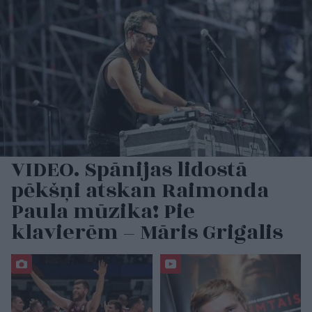
VIDEO. Spānijas lidostā
pēkšņi atskan Raimonda
Paula mūzika! Pie
klavierēm – Māris Grigalis