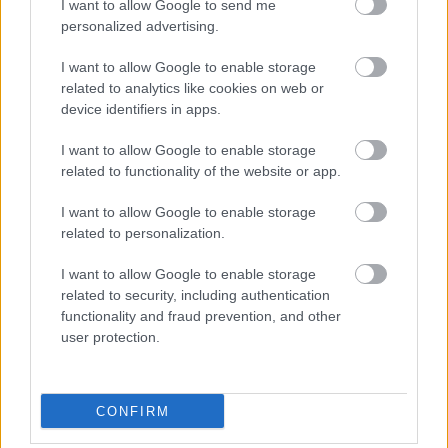
Masks atsakās no vienošanās ar Zelenski;
I want to allow Google to send me
atklājas, par ko viņiem ir nopietnas
personalized advertising.
nesaskaņas
I want to allow Google to enable storage
related to analytics like cookies on web or
“Man
pat neomulīgi palika!” Sēņotāja
device identifiers in apps.
mežā uziet ļoti biedējošu vietu
I want to allow Google to enable storage
Ārsti nosauc četrus augļus ar kuru ēšanu
related to functionality of the website or app.
pēc 45 gadu vecuma nevajadzētu pārlieku
aizrauties
I want to allow Google to enable storage
related to personalization.
Lasīt citas ziņas
I want to allow Google to enable storage
related to security, including authentication
functionality and fraud prevention, and other
user protection.
CONFIRM