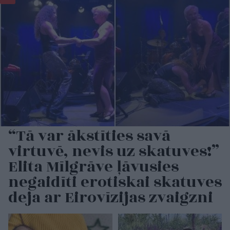
“Tā var ākstīties savā
virtuvē, nevis uz skatuves!”
Elita Mīlgrāve ļāvusies
negaidīti erotiskai skatuves
deja ar Eirovīzijas zvaigzni