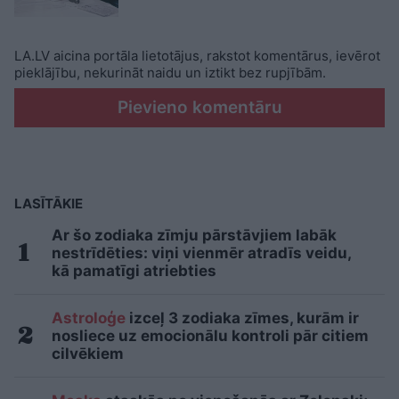
LA.LV aicina portāla lietotājus, rakstot komentārus, ievērot
pieklājību, nekurināt naidu un iztikt bez rupjībām.
Pievieno komentāru
LASĪTĀKIE
Ar šo zodiaka zīmju pārstāvjiem labāk
nestrīdēties: viņi vienmēr atradīs veidu,
kā pamatīgi atriebties
Astroloģe
izceļ 3 zodiaka zīmes, kurām ir
nosliece uz emocionālu kontroli pār citiem
cilvēkiem