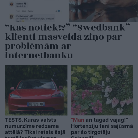
“Kas notiek!?” “Swedbank”
klienti masveidā ziņo par
problēmām ar
internetbanku
TESTS. Kuras valsts
“Man
arī tagad vajag!”
numurzīme redzama
Hortenziju fani sajūsmā
attēlā? Tikai retais šajā
par šo tirgotāju