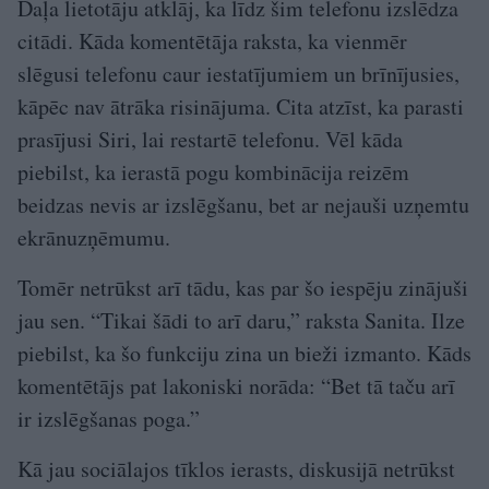
Daļa lietotāju atklāj, ka līdz šim telefonu izslēdza
citādi. Kāda komentētāja raksta, ka vienmēr
slēgusi telefonu caur iestatījumiem un brīnījusies,
kāpēc nav ātrāka risinājuma. Cita atzīst, ka parasti
prasījusi Siri, lai restartē telefonu. Vēl kāda
piebilst, ka ierastā pogu kombinācija reizēm
beidzas nevis ar izslēgšanu, bet ar nejauši uzņemtu
ekrānuzņēmumu.
Tomēr netrūkst arī tādu, kas par šo iespēju zinājuši
jau sen. “Tikai šādi to arī daru,” raksta Sanita. Ilze
piebilst, ka šo funkciju zina un bieži izmanto. Kāds
komentētājs pat lakoniski norāda: “Bet tā taču arī
ir izslēgšanas poga.”
Kā jau sociālajos tīklos ierasts, diskusijā netrūkst