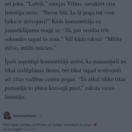
arī joku. “Labrīt,” smejas Vilnis, savukārt cita
lietotāja netic: “Nevar būt, ka tā poga tur visu
laiku ir dzīvojusi!” Kāds komentētājs uz
jaunatklājumu reaģē ar: “Jā, jau veselas trīs
sekundes tagad šo zinu.” Vēl kāda raksta: “Mūžu
dzīvo, mūžu mācies.”
Īpaši asprātīgi komentētāji atzīst, ka pamanījuši ne
tikai izslēgšanas ikonu, bet tikai tagad ievērojuši
arī citas vadības centra pogas. “Es atkal tikko tikai
pamanīju to plusu kreisajā pusē,” raksta viena
lietotāja.