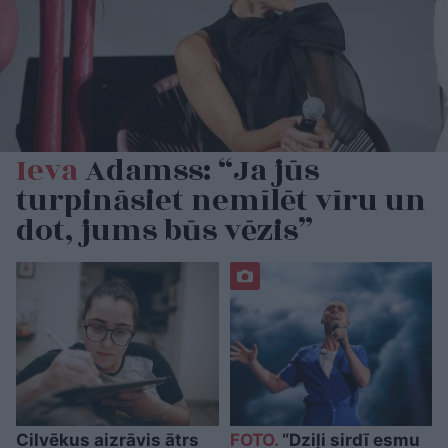
Ieva
Adamss: “Ja jūs
turpināsiet nemīlēt vīru un
dot, jums būs vēzis”
Cilvēkus aizrāvis ātrs
FOTO.
“Dziļi sirdī esmu