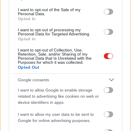
use your data for below specified purposes in below Google
“Tā
sanāca, ka iemīlējās
consent section.
I want to opt-out of the Sale of my
Personal Data.
divi cilvēki ar lielu gadu
Opted In
starpību,” Linda Kalniņa
I want to opt-out of processing my
pirmo reizi publiski
Personal Data for Targeted Advertising.
Opted In
apstiprina laulību ar
I want to opt-out of Collection, Use,
Džilindžeru
Retention, Sale, and/or Sharing of my
Personal Data that Is Unrelated with the
Purposes for which it was collected.
LASĪTĀKIE
Opted Out
Ar
šo zodiaka zīmju pārstāvjiem labāk
Google consents
nestrīdēties: viņi vienmēr atradīs veidu,
kā pamatīgi atriebties
I want to allow Google to enable storage
Atcelt
Ziņot
related to advertising like cookies on web or
device identifiers in apps.
Astroloģe
izceļ 3 zodiaka zīmes, kurām ir
nosliece uz emocionālu kontroli pār citiem
I want to allow my user data to be sent to
cilvēkiem
Google for online advertising purposes.