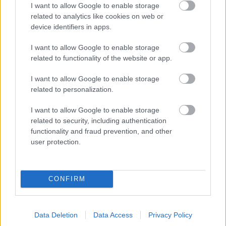
I want to allow Google to enable storage
related to analytics like cookies on web or
device identifiers in apps.
I want to allow Google to enable storage
“Spāņi aiz šausmām
related to functionality of the website or app.
mēmi!” Dombravas
vēstule sacēlusi vētru
I want to allow Google to enable storage
Latvijā, bet ko par to
related to personalization.
domā spāņi?
Jauns
pavērsiena
I want to allow Google to enable storage
Lietuvā nogalinātā
related to security, including authentication
feldšera lietā: no
functionality and fraud prevention, and other
apcietinājuma
user protection.
atbrīvots viens no
aizturētajiem
Horoskopi
8. augustam.
Šodien centies neļaut
CONFIRM
emocijām pārāk spēcīgi
ietekmēt tavus
lēmumus
Data Deletion
Data Access
Privacy Policy