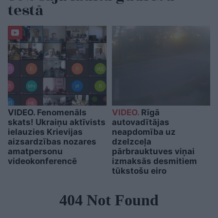
testā
VIDEO. Fenomenāls
VIDEO.
Rīgā
skats! Ukraiņu aktīvists
autovadītājas
ielauzies Krievijas
neapdomība uz
aizsardzības nozares
dzelzceļa
amatpersonu
pārbrauktuves viņai
videokonferencē
izmaksās desmitiem
tūkstošu eiro