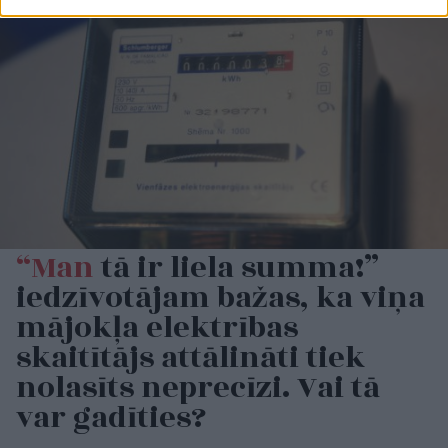
“Man
tā ir liela summa!”
iedzīvotājam bažas, ka viņa
mājokļa elektrības
skaitītājs attālināti tiek
nolasīts neprecīzi. Vai tā
var gadīties?