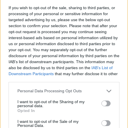
If you wish to opt-out of the sale, sharing to third parties, or
processing of your personal or sensitive information for
targeted advertising by us, please use the below opt-out
section to confirm your selection. Please note that after your
Vai
pastāv tāds
“Tu varētu aizvērties!”
opt-out request is processed you may continue seeing
“nekaitīgs” alkohols?
Beata Jonīte jau atkal
interest-based ads based on personal information utilized by
Zinātnieki kliedē
nonāk uzmanības
us or personal information disclosed to third parties prior to
populārākos mītus
centrā – šoreiz ar
your opt-out. You may separately opt-out of the further
superdārgu pulksteni
disclosure of your personal information by third parties on the
IAB’s list of downstream participants. This information may
also be disclosed by us to third parties on the
IAB’s List of
Downstream Participants
that may further disclose it to other
third parties.
Please note that this website/app uses one or more Google
Personal Data Processing Opt Outs
services and may gather and store information including but
not limited to your visit or usage behaviour. You may click to
I want to opt-out of the Sharing of my
personal data.
grant or deny consent to Google and its third-party tags to
Opted In
use your data for below specified purposes in below Google
consent section.
I want to opt-out of the Sale of my
Personal Data.