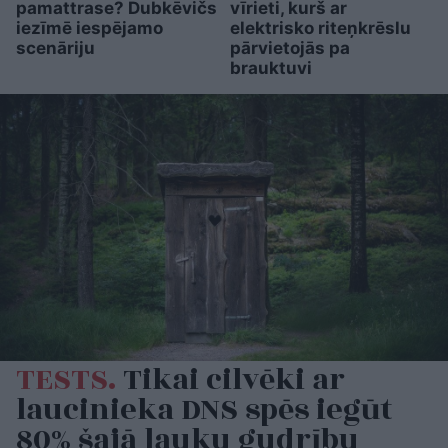
pamattrase? Dubkēvičs
vīrieti, kurš ar
iezīmē iespējamo
elektrisko riteņkrēslu
scenāriju
pārvietojās pa
brauktuvi
TESTS.
Tikai cilvēki ar
laucinieka DNS spēs iegūt
80% šajā lauku gudrību