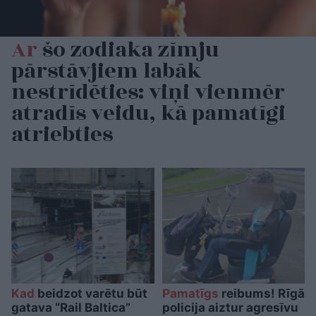
Ar
šo zodiaka zīmju
pārstāvjiem labāk
nestrīdēties: viņi vienmēr
atradīs veidu, kā pamatīgi
atriebties
Kad
beidzot varētu būt
Pamatīgs
reibums! Rīgā
gatava “Rail Baltica”
policija aiztur agresīvu