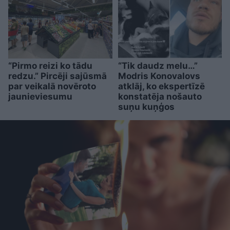
“Pirmo reizi ko tādu
“Tik daudz melu…”
redzu.” Pircēji sajūsmā
Modris Konovalovs
par veikalā novēroto
atklāj, ko ekspertīzē
jaunieviesumu
konstatēja nošauto
suņu kuņģos