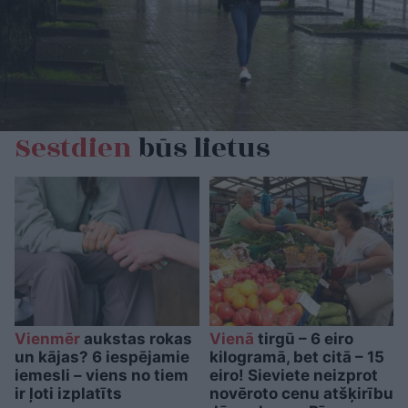
Sestdien
būs lietus
Vienmēr
aukstas rokas
Vienā
tirgū – 6 eiro
un kājas? 6 iespējamie
kilogramā, bet citā – 15
iemesli – viens no tiem
eiro! Sieviete neizprot
ir ļoti izplatīts
novēroto cenu atšķirību