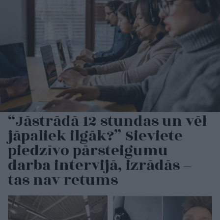
“Jāstrādā 12 stundas un vēl
jāpaliek ilgāk?” Sieviete
piedzīvo pārsteigumu
darba intervijā, izrādās –
tas nav retums