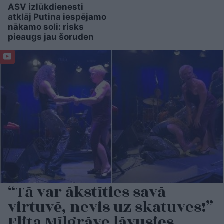
ASV izlūkdienesti
atklāj Putina iespējamo
nākamo soli: risks
pieaugs jau šoruden
“Tā var ākstīties savā
virtuvē, nevis uz skatuves!”
Elita Mīlgrāve ļāvusies