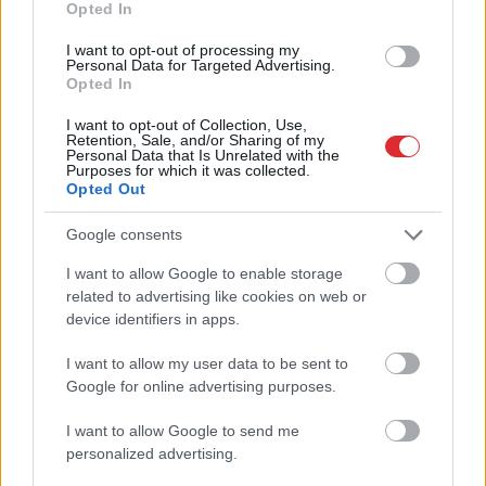
Opted In
3 zodiaka zīmes šajā
I want to opt-out of processing my
nedēļas nogalē kārtīgi
Personal Data for Targeted Advertising.
Opted In
“nodos uguņus”, bet vienai
I want to opt-out of Collection, Use,
– labāk palikt mājās
Retention, Sale, and/or Sharing of my
Personal Data that Is Unrelated with the
Purposes for which it was collected.
Opted Out
Google consents
I want to allow Google to enable storage
Atcelt
Ziņot
related to advertising like cookies on web or
device identifiers in apps.
I want to allow my user data to be sent to
“Sākumā nopriecājos,
Putins
izsludina plašu
Google for online advertising purposes.
pēc tam – vē…”
Krievijas armijas
Swedbank jaunajam
reorganizāciju – kāds ir
I want to allow Google to send me
piedāvājam ir būtisks
Kremļa mērķis?
personalized advertising.
“zemūdens akmens”