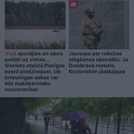
Viņš
apstājies un sācis
Jaunups par robežas
peldēt uz vietas…
slēgšanas skandālu: Ja
Sieviete atpūtā Pierīgas
Dombrava nemelo,
ezerā piedzīvojusi, cik
Kozlovskim jāatkāpjas
briesmīgas sekas var
būt makšķernieku
neuzmanībai