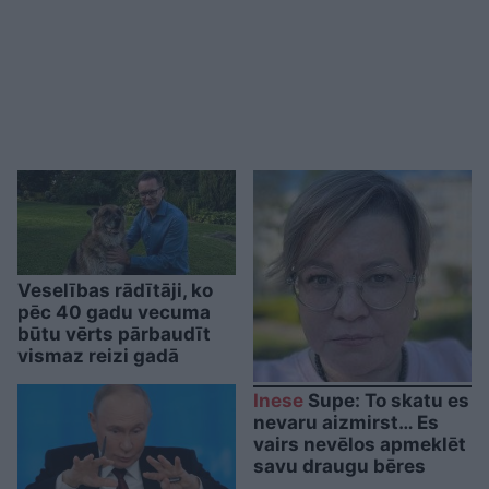
Veselības rādītāji, ko
pēc 40 gadu vecuma
būtu vērts pārbaudīt
vismaz reizi gadā
Inese
Supe: To skatu es
nevaru aizmirst… Es
vairs nevēlos apmeklēt
savu draugu bēres