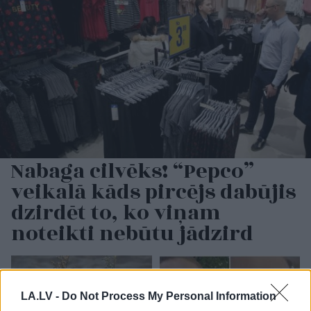
Nabaga cilvēks! “Pepco”
veikalā kāds pircējs dabūjis
dzirdēt to, ko viņam
noteikti nebūtu jādzird
LA.LV -
Do Not Process My Personal Information