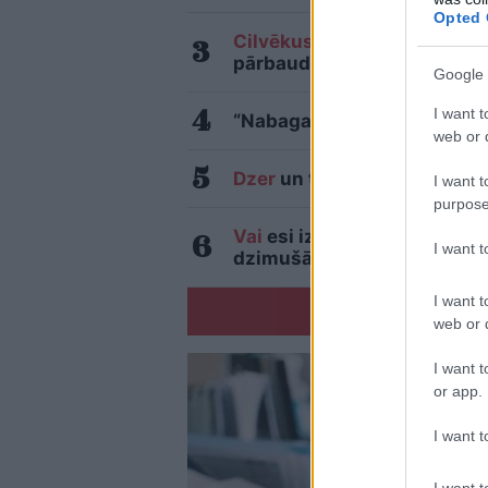
Opted 
Cilvēkus
aizrāvis ātrs IQ te
pārbaudītu tavu erudīciju
Google 
I want t
“Nabaga cilvēki…” Neierasts
web or d
Dzer
un tievē? Nosauktas 9 t
I want t
purpose
Vai
esi izvilcis laimīgo loz
I want 
dzimušās sievietes
I want t
web or d
I want t
or app.
I want t
I want t