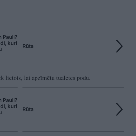
n Pauli?
i, kuri
Rūta
u
k lietots, lai apzīmētu tualetes podu.
n Pauli?
i, kuri
Rūta
u