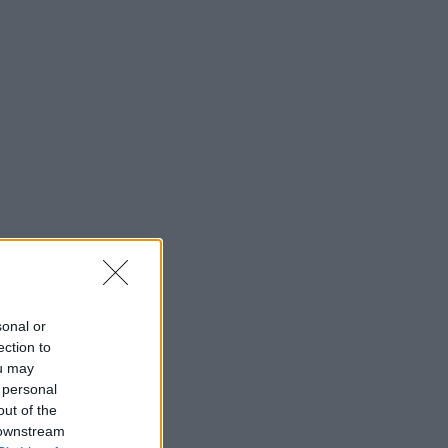
sonal or
ection to
ou may
 personal
out of the
 downstream