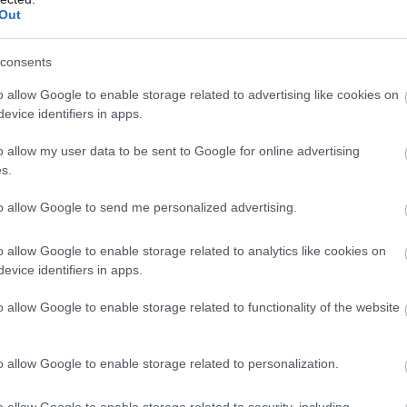
Out
sts: tas liks izkustināt smadzenes, lai
Atcelt
Ziņot
consents
o allow Google to enable storage related to advertising like cookies on
 skats Rīgā raisa jautājumus līdzcilvēkos
evice identifiers in apps.
ējas, kas palīdzēs atbrīvoties no liekā svara
o allow my user data to be sent to Google for online advertising
s.
i? Lūk, par kādām sievām kļūst katrā mēnesī
to allow Google to send me personalized advertising.
o allow Google to enable storage related to analytics like cookies on
Lasīt citas ziņas
evice identifiers in apps.
o allow Google to enable storage related to functionality of the website
o allow Google to enable storage related to personalization.
o allow Google to enable storage related to security, including