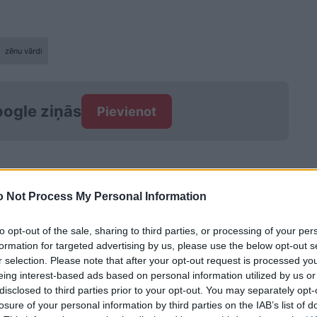
zēnu vārdi
ogle ziņās
Pievienot
 Not Process My Personal Information
to opt-out of the sale, sharing to third parties, or processing of your per
formation for targeted advertising by us, please use the below opt-out s
r selection. Please note that after your opt-out request is processed y
eing interest-based ads based on personal information utilized by us or
disclosed to third parties prior to your opt-out. You may separately opt-
losure of your personal information by third parties on the IAB’s list of
ss ir tā, kā jūs
10
burvīgi bērnu vārdi,