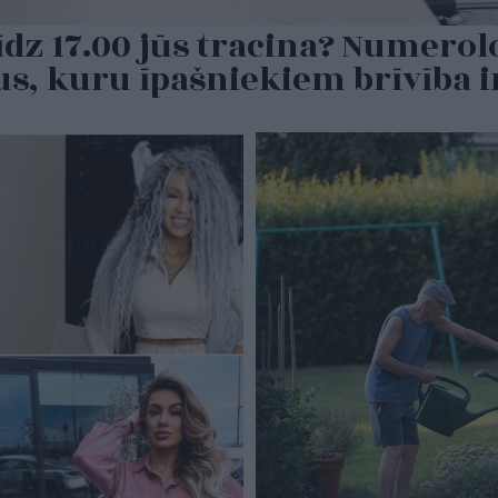
īdz 17.00 jūs tracina? Numerolo
, kuru īpašniekiem brīvība ir