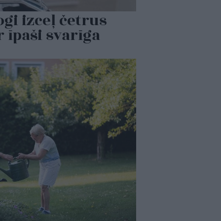
gi izceļ četrus
 īpaši svarīga