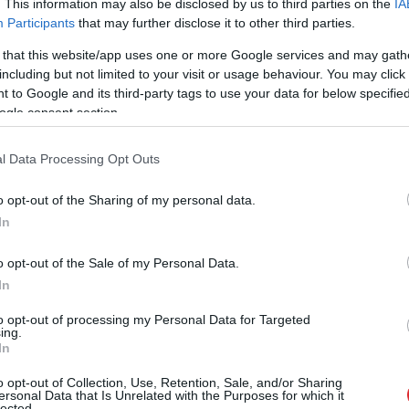
. This information may also be disclosed by us to third parties on the
IA
mājaties! Nosaukti
kuru nozīme ir
Participants
that may further disclose it to other third parties.
.gada populārākie
“laimīgs”
dzimušo vārdi
 that this website/app uses one or more Google services and may gath
avpilī
including but not limited to your visit or usage behaviour. You may click 
 to Google and its third-party tags to use your data for below specifi
ogle consent section.
 komentārus, ievērot pieklājību, nekurināt naidu un iztikt
l Data Processing Opt Outs
evieno komentāru
o opt-out of the Sharing of my personal data.
In
o opt-out of the Sale of my Personal Data.
In
 ar kuru ēšanu pēc 45 gadu vecuma
to opt-out of processing my Personal Data for Targeted
ties
ing.
In
 jūs tracina? Numerologi izceļ četrus
o opt-out of Collection, Use, Retention, Sale, and/or Sharing
šniekiem brīvība ir īpaši svarīga
ersonal Data that Is Unrelated with the Purposes for which it
lected.