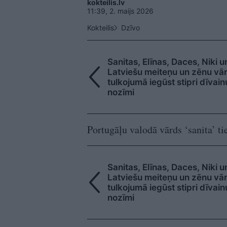
kokteilis.lv
11:39, 2. maijs 2026
Kokteilis
Dzīvo
Sanitas, Elīnas, Daces, Niki u
Latviešu meiteņu un zēnu vārd
tulkojumā iegūst stipri dīvain
nozīmi
Portugāļu valodā vārds ‘sanita’ tie
Sanitas, Elīnas, Daces, Niki u
Latviešu meiteņu un zēnu vārd
tulkojumā iegūst stipri dīvain
nozīmi