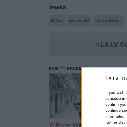
TĒMAS
dalītais
meiteņu vārdi
vārdu skaidrojumi
LA.LV Go
SAISTĪTIE RAKSTI
LA.LV -
Do
If you wish 
sensitive in
confirm you
continue se
information 
further disc
Veiksme
klauvēs pie
Ne
vi