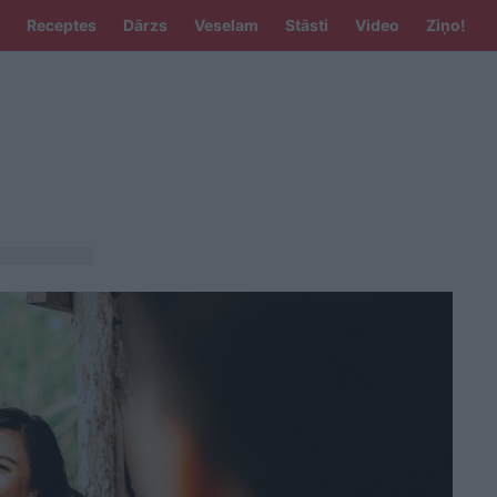
Receptes
Dārzs
Veselam
Stāsti
Video
Ziņo!