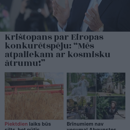
Krištopans par Eiropas
konkurētspēju: “Mēs
atpaliekam ar kosmisku
ātrumu!”
Piektdien
laiks būs
Brīnumiem nav
silts, bet pūtīs
vecuma! Abgunstes