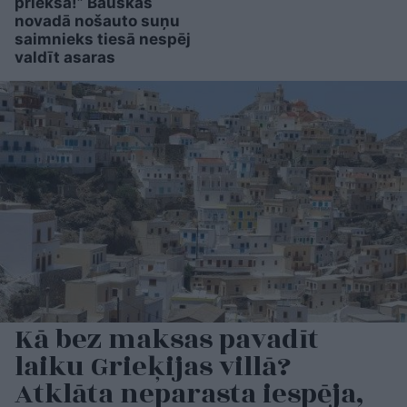
priekšā!” Bauskas
novadā nošauto suņu
saimnieks tiesā nespēj
valdīt asaras
Kā bez maksas pavadīt
laiku Grieķijas villā?
Atklāta neparasta iespēja,