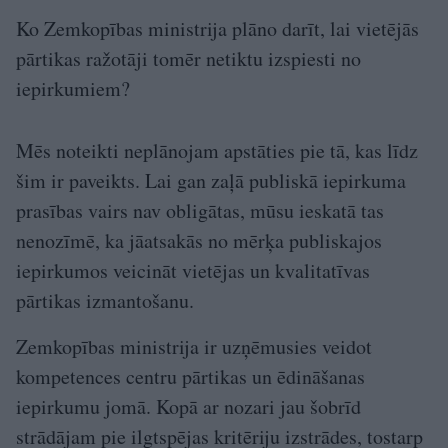
Ko Zemkopības ministrija plāno darīt, lai vietējās
pārtikas ražotāji tomēr netiktu izspiesti no
iepirkumiem?
Mēs noteikti neplānojam apstāties pie tā, kas līdz
šim ir paveikts. Lai gan zaļā publiskā iepirkuma
prasības vairs nav obligātas, mūsu ieskatā tas
nenozīmē, ka jāatsakās no mērķa publiskajos
iepirkumos veicināt vietējas un kvalitatīvas
pārtikas izmantošanu.
Zemkopības ministrija ir uzņēmusies veidot
kompetences centru pārtikas un ēdināšanas
iepirkumu jomā. Kopā ar nozari jau šobrīd
strādājam pie ilgtspējas kritēriju izstrādes, tostarp