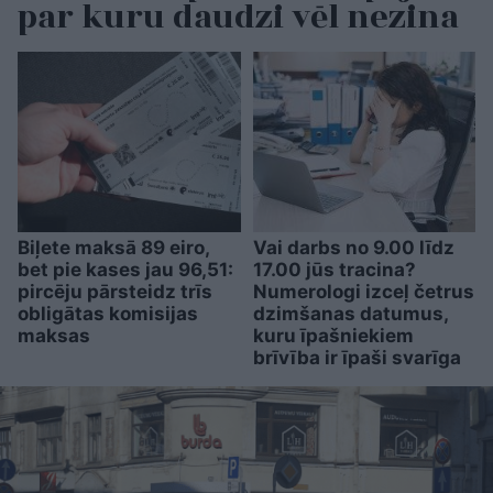
par kuru daudzi vēl nezina
Biļete maksā 89 eiro,
Vai darbs no 9.00 līdz
bet pie kases jau 96,51:
17.00 jūs tracina?
pircēju pārsteidz trīs
Numerologi izceļ četrus
obligātas komisijas
dzimšanas datumus,
maksas
kuru īpašniekiem
brīvība ir īpaši svarīga