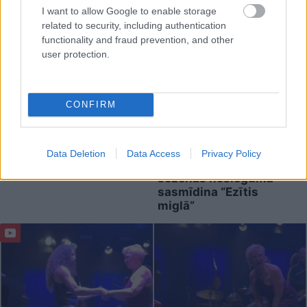
I want to allow Google to enable storage
related to security, including authentication
functionality and fraud prevention, and other
user protection.
CONFIRM
Inese
Supe: To skatu es
“Es balsošu par glauno
nevaru aizmirst… Es
konservu porciju!” Ar
vairs nevēlos apmeklēt
patiesi asprātīgu
Data Deletion
Data Access
Privacy Policy
savu draugu bēres
ēdienkarti vasaras
sezonas noslēgumā
sasmīdina “Ezītis
miglā”