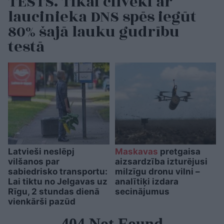
TESTS. Tikai cilvēki ar
laucinieka DNS spēs iegūt
80% šajā lauku gudrību
testā
Latvieši neslēpj
Maskavas
pretgaisa
vilšanos par
aizsardzība izturējusi
sabiedrisko transportu:
milzīgu dronu vilni –
Lai tiktu no Jelgavas uz
analītiķi izdara
Rīgu, 2 stundas dienā
secinājumus
vienkārši pazūd