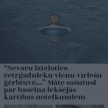
“Nevaru iztēloties
četrgadnieku vienu vīriešu
ģērbtuvē…” Māte sašutusi
par baseina iekšējās
kārtības noteikumiem