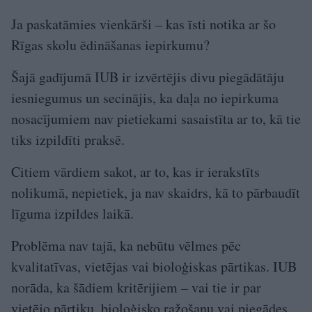
Ja paskatāmies vienkārši – kas īsti notika ar šo
Rīgas skolu ēdināšanas iepirkumu?
Šajā gadījumā IUB ir izvērtējis divu piegādātāju
iesniegumus un secinājis, ka daļa no iepirkuma
nosacījumiem nav pietiekami sasaistīta ar to, kā tie
tiks izpildīti praksē.
Citiem vārdiem sakot, ar to, kas ir ierakstīts
nolikumā, nepietiek, ja nav skaidrs, kā to pārbaudīt
līguma izpildes laikā.
Problēma nav tajā, ka nebūtu vēlmes pēc
kvalitatīvas, vietējas vai bioloģiskas pārtikas. IUB
norāda, ka šādiem kritērijiem – vai tie ir par
vietējo pārtiku, bioloģisko ražošanu vai piegādes