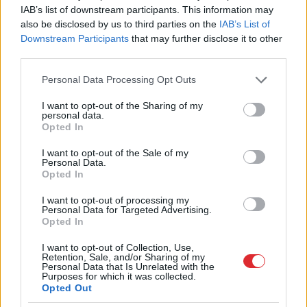
IAB’s list of downstream participants. This information may
visi Latvijā ir muļķi?”
also be disclosed by us to third parties on the
IAB’s List of
Downstream Participants
that may further disclose it to other
TESTS.
Tikai cilvēki ar laucinieka DNS
third parties.
spēs iegūt 80% šajā lauku gudrību testā
Please note that this website/app uses one or more Google
Personal Data Processing Opt Outs
services and may gather and store information including but
Maskavas pretgaisa aizsardzība
not limited to your visit or usage behaviour. You may click to
I want to opt-out of the Sharing of my
izturējusi milzīgu dronu vilni – analītiķi
personal data.
grant or deny consent to Google and its third-party tags to
izdara secinājumus
Opted In
use your data for below specified purposes in below Google
consent section.
I want to opt-out of the Sale of my
Latvieši neslēpj vilšanos par sabiedrisko
Personal Data.
transportu: Lai tiktu no Jelgavas uz Rīgu,
Opted In
2 stundas dienā vienkārši pazūd
I want to opt-out of processing my
Personal Data for Targeted Advertising.
Opted In
Vai
darbs no 9.00 līdz 17.00 jūs tracina?
Numerologi izceļ četrus dzimšanas
I want to opt-out of Collection, Use,
datumus, kuru īpašniekiem brīvība ir īpaši
Retention, Sale, and/or Sharing of my
svarīga
Personal Data that Is Unrelated with the
Purposes for which it was collected.
Opted Out
Lasīt citas ziņas