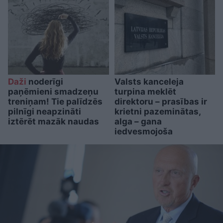
Daži
noderīgi
Valsts kanceleja
paņēmieni smadzeņu
turpina meklēt
treniņam! Tie palīdzēs
direktoru – prasības ir
pilnīgi neapzināti
krietni pazeminātas,
iztērēt mazāk naudas
alga – gana
iedvesmojoša