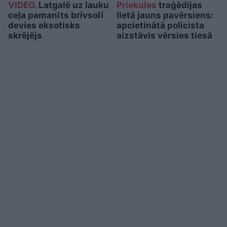
VIDEO.
Latgalē uz lauku
Priekules
traģēdijas
ceļa pamanīts brīvsolī
lietā jauns pavērsiens:
devies eksotisks
apcietinātā policista
skrējējs
aizstāvis vērsies tiesā