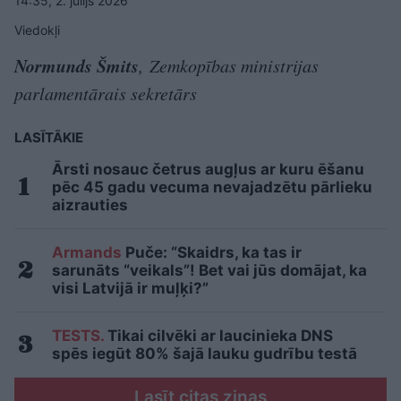
14:35, 2. jūlijs 2026
Viedokļi
Normunds Šmits
,
Zemkopības ministrijas
parlamentārais sekretārs
LASĪTĀKIE
Ārsti nosauc četrus augļus ar kuru ēšanu
pēc 45 gadu vecuma nevajadzētu pārlieku
aizrauties
Armands
Puče: “Skaidrs, ka tas ir
sarunāts “veikals”! Bet vai jūs domājat, ka
visi Latvijā ir muļķi?”
TESTS.
Tikai cilvēki ar laucinieka DNS
spēs iegūt 80% šajā lauku gudrību testā
Lasīt citas ziņas