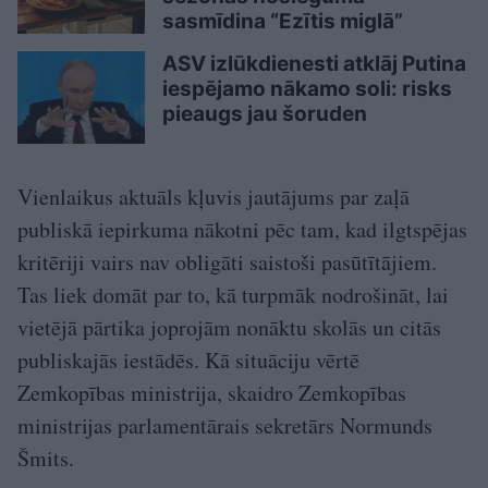
sasmīdina “Ezītis miglā”
ASV izlūkdienesti atklāj Putina
iespējamo nākamo soli: risks
pieaugs jau šoruden
Vienlaikus aktuāls kļuvis jautājums par zaļā
publiskā iepirkuma nākotni pēc tam, kad ilgtspējas
kritēriji vairs nav obligāti saistoši pasūtītājiem.
Tas liek domāt par to, kā turpmāk nodrošināt, lai
vietējā pārtika joprojām nonāktu skolās un citās
publiskajās iestādēs. Kā situāciju vērtē
Zemkopības ministrija, skaidro Zemkopības
ministrijas parlamentārais sekretārs Normunds
Šmits.