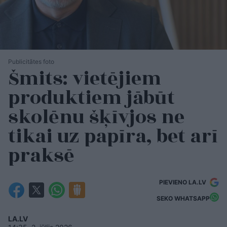
Publicitātes foto
Šmits: vietējiem
produktiem jābūt
skolēnu šķīvjos ne
tikai uz papīra, bet arī
praksē
PIEVIENO LA.LV
SEKO WHATSAPP
LA.LV