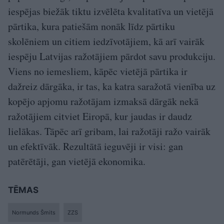
iespējas biežāk tiktu izvēlēta kvalitatīva un vietējā
pārtika, kura patiešām nonāk līdz pārtiku
skolēniem un citiem iedzīvotājiem, kā arī vairāk
iespēju Latvijas ražotājiem pārdot savu produkciju.
Viens no iemesliem, kāpēc vietējā pārtika ir
dažreiz dārgāka, ir tas, ka katra saražotā vienība uz
kopējo apjomu ražotājam izmaksā dārgāk nekā
ražotājiem citviet Eiropā, kur jaudas ir daudz
lielākas. Tāpēc arī gribam, lai ražotāji ražo vairāk
un efektīvāk. Rezultātā ieguvēji ir visi: gan
patērētāji, gan vietējā ekonomika.
TĒMAS
Normunds Šmits
ZZS