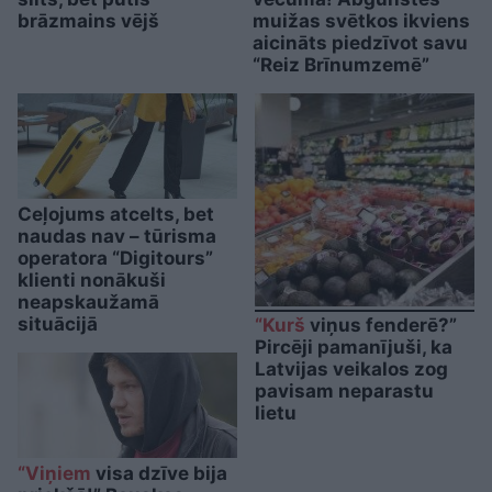
brāzmains vējš
muižas svētkos ikviens
aicināts piedzīvot savu
“Reiz Brīnumzemē”
Ceļojums atcelts, bet
naudas nav – tūrisma
operatora “Digitours”
klienti nonākuši
neapskaužamā
situācijā
“Kurš
viņus fenderē?”
Pircēji pamanījuši, ka
Latvijas veikalos zog
pavisam neparastu
lietu
“Viņiem
visa dzīve bija