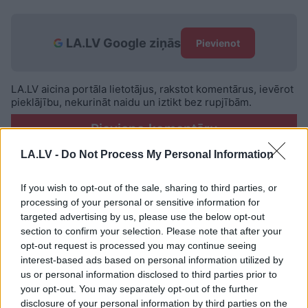
LA.LV Google ziņās
Pievienot
LA.LV aicina portāla lietotājus, rakstot komentārus, ievērot
pieklājību, nekurināt naidu un iztikt bez rupjībām.
Pievieno komentāru
LA.LV -
Do Not Process My Personal Information
If you wish to opt-out of the sale, sharing to third parties, or
processing of your personal or sensitive information for
LASĪTĀKIE
targeted advertising by us, please use the below opt-out
Ārsti nosauc četrus augļus ar kuru ēšanu
section to confirm your selection. Please note that after your
pēc 45 gadu vecuma nevajadzētu pārlieku
opt-out request is processed you may continue seeing
aizrauties
interest-based ads based on personal information utilized by
us or personal information disclosed to third parties prior to
your opt-out. You may separately opt-out of the further
Armands Puče: “Skaidrs, ka tas ir
disclosure of your personal information by third parties on the
sarunāts “veikals”! Bet vai jūs domājat, ka