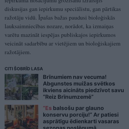
iepirkuma nosacījumu grozīšanu izraisījis
diskusijas gan iepirkumu speciālistu, gan pārtikas
ražotāju vidū. Īpašas bažas paudusi bioloģiskās
lauksaimniecības nozare, norādot, ka izmaiņas
varētu mazināt iespējas publiskajos iepirkumos
veicināt sadarbību ar vietējiem un bioloģiskajiem
ražotājiem.
CITI ŠOBRĪD LASA
Brīnumiem nav vecuma!
Abgunstes muižas svētkos
ikviens aicināts piedzīvot savu
“Reiz Brīnumzemē”
“Es
balsošu par glauno
konservu porciju!” Ar patiesi
asprātīgu ēdienkarti vasaras
sezonas noslēgumā