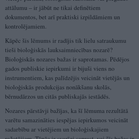
attālumu – ir jābūt ne tikai definētiem
dokumentos, bet arī praktiski izpildāmiem un
kontrolējamiem.
Kāpēc šis lēmums ir radījis tik lielu satraukumu
tieši bioloģiskās lauksaimniecības nozarē?
Bioloģiskās nozares bažas ir saprotamas. Pēdējos
gados publiskie iepirkumi ir bijuši viens no
instrumentiem, kas palīdzējis veicināt vietējās un
bioloģiskās produkcijas nonākšanu skolās,
bērnudārzos un citās publiskajās iestādēs.
Nozares pārstāvji bažījas, ka šī lēmuma rezultātā
varētu samazināties iespējas iepirkumos veicināt
sadarbību ar vietējiem un bioloģiskajiem
ražotājiem. Tāpēc ir svarīgi saprast, vai šīs bažas ir