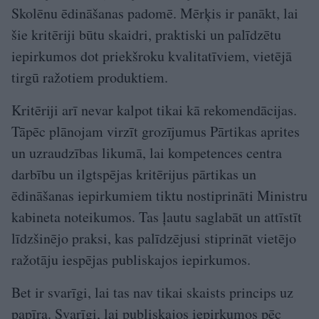
Skolēnu ēdināšanas padomē. Mērķis ir panākt, lai
šie kritēriji būtu skaidri, praktiski un palīdzētu
iepirkumos dot priekšroku kvalitatīviem, vietējā
tirgū ražotiem produktiem.
Kritēriji arī nevar kalpot tikai kā rekomendācijas.
Tāpēc plānojam virzīt grozījumus Pārtikas aprites
un uzraudzības likumā, lai kompetences centra
darbību un ilgtspējas kritērijus pārtikas un
ēdināšanas iepirkumiem tiktu nostiprināti Ministru
kabineta noteikumos. Tas ļautu saglabāt un attīstīt
līdzšinējo praksi, kas palīdzējusi stiprināt vietējo
ražotāju iespējas publiskajos iepirkumos.
Bet ir svarīgi, lai tas nav tikai skaists princips uz
papīra. Svarīgi, lai publiskajos iepirkumos pēc