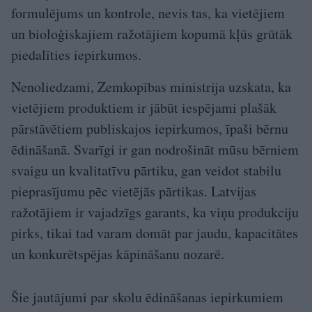
formulējums un kontrole, nevis tas, ka vietējiem
un bioloģiskajiem ražotājiem kopumā kļūs grūtāk
piedalīties iepirkumos.
Nenoliedzami, Zemkopības ministrija uzskata, ka
vietējiem produktiem ir jābūt iespējami plašāk
pārstāvētiem publiskajos iepirkumos, īpaši bērnu
ēdināšanā. Svarīgi ir gan nodrošināt mūsu bērniem
svaigu un kvalitatīvu pārtiku, gan veidot stabilu
pieprasījumu pēc vietējās pārtikas. Latvijas
ražotājiem ir vajadzīgs garants, ka viņu produkciju
pirks, tikai tad varam domāt par jaudu, kapacitātes
un konkurētspējas kāpināšanu nozarē.
Šie jautājumi par skolu ēdināšanas iepirkumiem