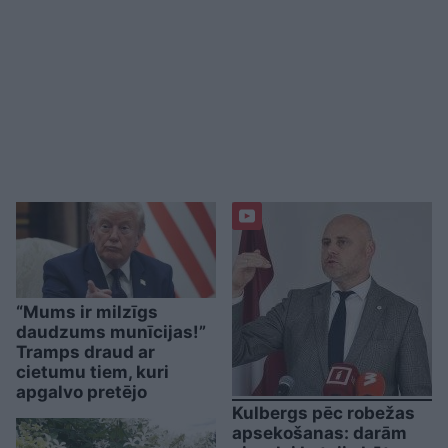
“Mums ir milzīgs
daudzums munīcijas!”
Tramps draud ar
cietumu tiem, kuri
apgalvo pretējo
Kulbergs pēc robežas
apsekošanas: darām