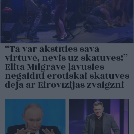
“Tā var ākstīties savā
virtuvē, nevis uz skatuves!”
Elita Mīlgrāve ļāvusies
negaidīti erotiskai skatuves
deja ar Eirovīzijas zvaigzni