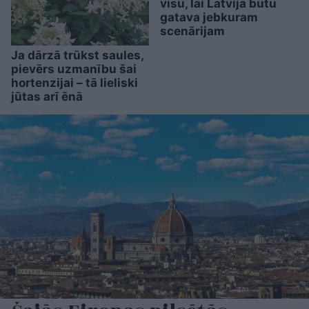
visu, lai Latvija būtu
gatava jebkuram
scenārijam
Ja dārzā trūkst saules,
pievērs uzmanību šai
hortenzijai – tā lieliski
jūtas arī ēnā