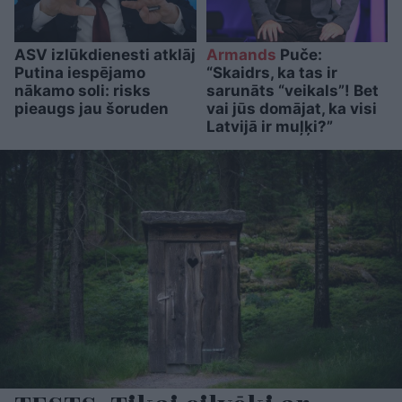
ASV izlūkdienesti atklāj
Armands
Puče:
Putina iespējamo
“Skaidrs, ka tas ir
nākamo soli: risks
sarunāts “veikals”! Bet
pieaugs jau šoruden
vai jūs domājat, ka visi
Latvijā ir muļķi?”