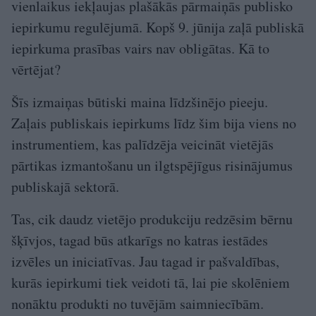
vienlaikus iekļaujas plašākās pārmaiņās publisko
iepirkumu regulējumā. Kopš 9. jūnija zaļā publiskā
iepirkuma prasības vairs nav obligātas. Kā to
vērtējat?
Šīs izmaiņas būtiski maina līdzšinējo pieeju.
Zaļais publiskais iepirkums līdz šim bija viens no
instrumentiem, kas palīdzēja veicināt vietējās
pārtikas izmantošanu un ilgtspējīgus risinājumus
publiskajā sektorā.
Tas, cik daudz vietējo produkciju redzēsim bērnu
šķīvjos, tagad būs atkarīgs no katras iestādes
izvēles un iniciatīvas. Jau tagad ir pašvaldības,
kurās iepirkumi tiek veidoti tā, lai pie skolēniem
nonāktu produkti no tuvējām saimniecībām.