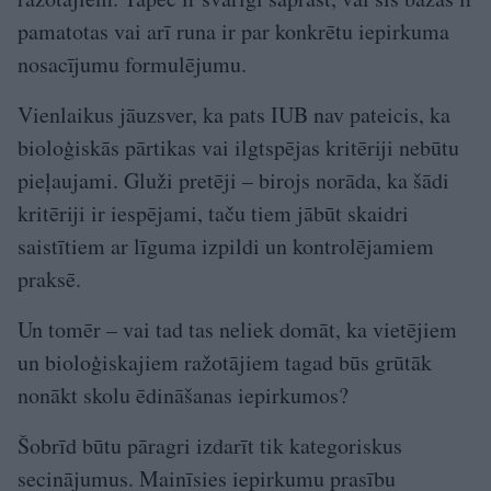
pamatotas vai arī runa ir par konkrētu iepirkuma
nosacījumu formulējumu.
Vienlaikus jāuzsver, ka pats IUB nav pateicis, ka
bioloģiskās pārtikas vai ilgtspējas kritēriji nebūtu
pieļaujami. Gluži pretēji – birojs norāda, ka šādi
kritēriji ir iespējami, taču tiem jābūt skaidri
saistītiem ar līguma izpildi un kontrolējamiem
praksē.
Un tomēr – vai tad tas neliek domāt, ka vietējiem
un bioloģiskajiem ražotājiem tagad būs grūtāk
nonākt skolu ēdināšanas iepirkumos?
Šobrīd būtu pāragri izdarīt tik kategoriskus
secinājumus. Mainīsies iepirkumu prasību