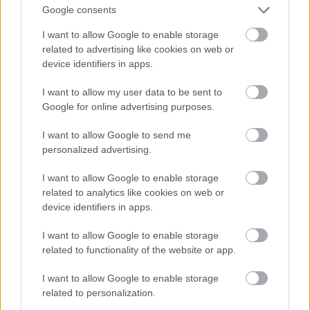
Google consents
I want to allow Google to enable storage
Atcelt
Ziņot
related to advertising like cookies on web or
device identifiers in apps.
I want to allow my user data to be sent to
Google for online advertising purposes.
I want to allow Google to send me
personalized advertising.
I want to allow Google to enable storage
related to analytics like cookies on web or
device identifiers in apps.
“Spāņi aiz šausmām
I want to allow Google to enable storage
mēmi!” Dombravas vēstule
related to functionality of the website or app.
sacēlusi vētru Latvijā, bet
I want to allow Google to enable storage
ko par to domā spāņi?
related to personalization.