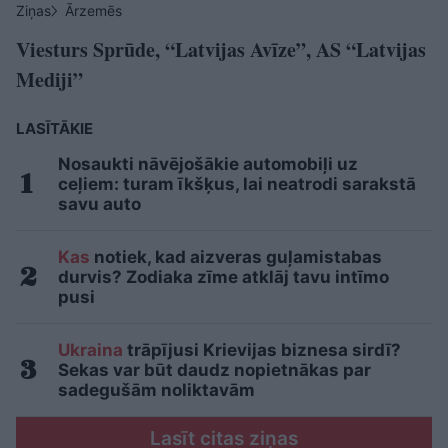
Ziņas
Ārzemēs
Viesturs Sprūde, “Latvijas Avīze”, AS “Latvijas
Mediji”
LASĪTĀKIE
Nosaukti nāvējošākie automobiļi uz
ceļiem: turam īkšķus, lai neatrodi sarakstā
savu auto
Kas
notiek, kad aizveras guļamistabas
durvis? Zodiaka zīme atklāj tavu intīmo
pusi
Ukraina
trāpījusi Krievijas biznesa sirdī?
Sekas var būt daudz nopietnākas par
sadegušām noliktavām
Lasīt citas ziņas