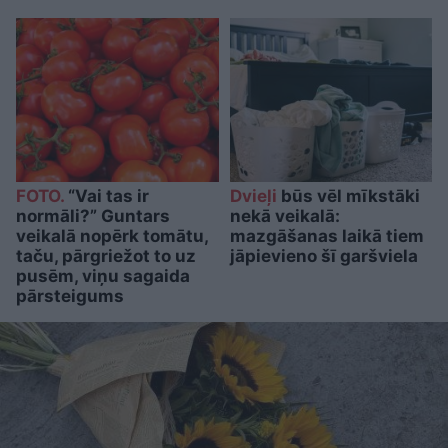
FOTO.
“Vai tas ir
Dvieļi
būs vēl mīkstāki
normāli?” Guntars
nekā veikalā:
veikalā nopērk tomātu,
mazgāšanas laikā tiem
taču, pārgriežot to uz
jāpievieno šī garšviela
pusēm, viņu sagaida
pārsteigums