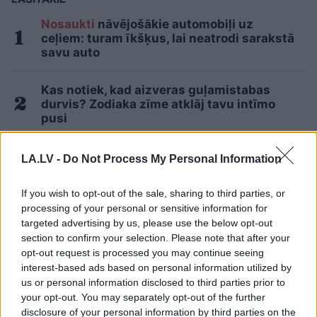
Nosaukti
nāvējošākie automobiļi uz
ceļiem: turam īkšķus, lai neatrodi sarakstā
savu auto
Kas notiek, kad aizveras guļamistabas
durvis? Zodiaka zīme atklāj tavu intīmo
pusi
Ukraina trāpījusi Krievijas biznesa sirdī?
LA.LV -
Do Not Process My Personal Information
Sekas var būt daudz nopietnākas par
sadegušām noliktavām
If you wish to opt-out of the sale, sharing to third parties, or
processing of your personal or sensitive information for
“Izlīda
ārā velniņš” – Kulbergam sanācis
targeted advertising by us, please use the below opt-out
visai neveikls kašķis ar žurnālistu Ivo
section to confirm your selection. Please note that after your
Leitānu
opt-out request is processed you may continue seeing
interest-based ads based on personal information utilized by
us or personal information disclosed to third parties prior to
Devās pārgājienā, bet no tā neatgriezās…
your opt-out. You may separately opt-out of the further
Atklājas jaunas detaļas par Klāsa Vāveres
disclosure of your personal information by third parties on the
pēdējām dzīves dienām