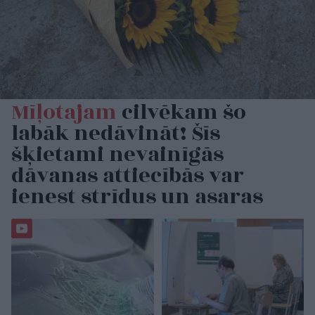
Mīļotajam
cilvēkam šo
labāk nedāvināt! Šīs
šķietami nevainīgās
dāvanas attiecībās var
ienest strīdus un asaras