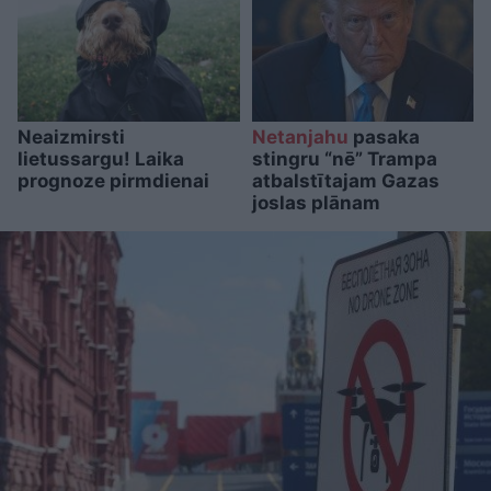
Neaizmirsti
Netanjahu
pasaka
lietussargu! Laika
stingru “nē” Trampa
prognoze pirmdienai
atbalstītajam Gazas
joslas plānam