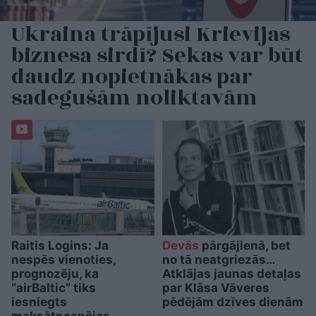
Ukraina trāpījusi Krievijas
biznesa sirdī? Sekas var būt
daudz nopietnākas par
sadegušām noliktavām
Raitis Logins: Ja
Devās
pārgājienā, bet
nespēs vienoties,
no tā neatgriezās…
prognozēju, ka
Atklājas jaunas detaļas
“airBaltic” tiks
par Klāsa Vāveres
iesniegts
pēdējām dzīves dienām
maksātnespējas