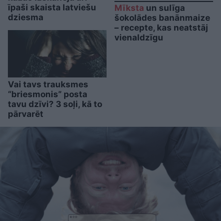
īpaši skaista latviešu
Mīksta
un sulīga
dziesma
šokolādes banānmaize
– recepte, kas neatstāj
vienaldzīgu
Vai tavs trauksmes
“briesmonis” posta
tavu dzīvi? 3 soļi, kā to
pārvarēt