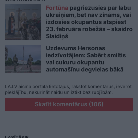
Fortūna
pagriezusies par labu
ukraiņiem, bet nav zināms, vai
izdosies okupantus atspiest
23. februāra robežās – skaidro
Slaidiņš
Uzdevums Hersonas
iedzīvotājiem: Sabērt smiltis
vai cukuru okupantu
automašīnu degvielas bākā
LA.LV aicina portāla lietotājus, rakstot komentārus, ievērot
pieklājību, nekurināt naidu un iztikt bez rupjībām.
Skatīt komentārus (106)
LASĪTĀKIE