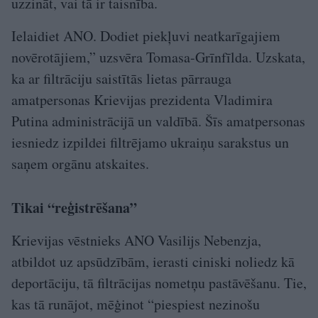
uzzināt, vai tā ir taisnība.
Ielaidiet ANO. Dodiet piekļuvi neatkarīgajiem
novērotājiem,” uzsvēra Tomasa-Grīn­fīlda. Uzskata,
ka ar filtrāciju saistītās lietas pārrauga
amatpersonas Krievijas prezidenta Vladimira
Putina administrācijā un valdībā. Šīs amatpersonas
iesniedz izpildei filtrējamo ukraiņu sarakstus un
saņem orgānu atskaites.
Tikai “reģistrēšana”
Krievijas vēstnieks ANO Vasilijs Nebenzja,
atbildot uz apsūdzībām, ierasti ciniski noliedz kā
deportāciju, tā filtrācijas nometņu pastāvēšanu. Tie,
kas tā runājot, mēģinot “piespiest nezinošu