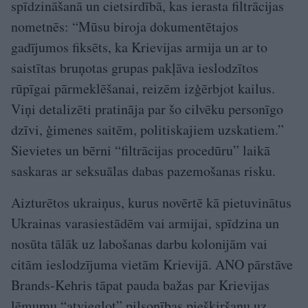
spīdzināšanā un cietsirdībā, kas ierasta filtrācijas
nometnēs: “Mūsu biroja dokumentētajos
gadījumos fiksēts, ka Krievijas armija un ar to
saistītas bruņotas grupas pakļāva ieslodzītos
rūpīgai pārmeklēšanai, reizēm izģērbjot kailus.
Viņi detalizēti pratināja par šo cilvēku personīgo
dzīvi, ģimenes saitēm, politiskajiem uzskatiem.”
Sievietes un bērni “filtrācijas procedūru” laikā
saskaras ar seksuālas dabas pazemošanas risku.
Aizturētos ukraiņus, kurus novērtē kā pietuvinātus
Ukrainas varasiestādēm vai armijai, spīdzina un
nosūta tālāk uz labošanas darbu kolonijām vai
citām ieslodzījuma vietām Krievijā. ANO pārstāve
Brands-Kehris tāpat pauda bažas par Krievijas
lēmumu “atvieglot” pilsonības piešķiršanu uz