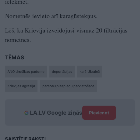
ietekmēt.
Nometnēs ievieto arī karagūstekņus.
Lēš, ka Krievija izveidojusi vismaz 20 filtrācijas
nometnes.
TĒMAS
ANO drošības padome
deportācijas
karš Ukrainā
Krievijas agresija
personu piespiedu pārvietošana
LA.LV Google ziņās
Pievienot
SAISTĪTIE RAKSTI