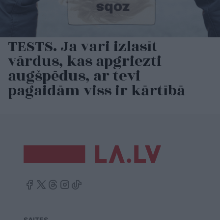
TESTS. Ja vari izlasīt
vārdus, kas apgriezti
augšpēdus, ar tevi
pagaidām viss ir kārtībā
SAITES