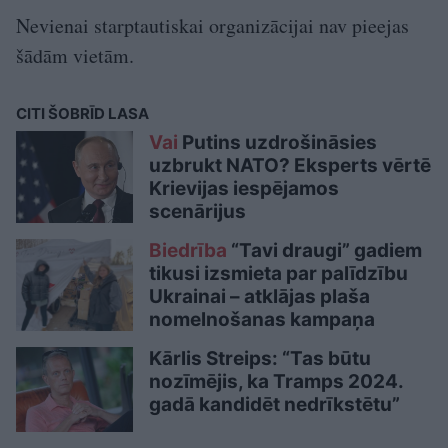
Nevienai starptautiskai organizācijai nav pieejas
šādām vietām.
CITI ŠOBRĪD LASA
Vai
Putins uzdrošināsies
uzbrukt NATO? Eksperts vērtē
Krievijas iespējamos
scenārijus
Biedrība
“Tavi draugi” gadiem
tikusi izsmieta par palīdzību
Ukrainai – atklājas plaša
nomelnošanas kampaņa
Kārlis Streips: “Tas būtu
nozīmējis, ka Tramps 2024.
gadā kandidēt nedrīkstētu”