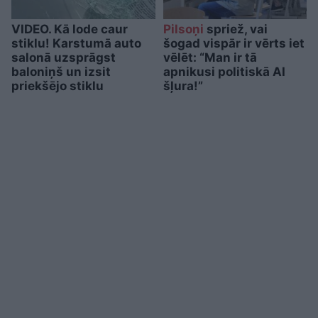
VIDEO. Kā lode caur
Pilsoņi
spriež, vai
stiklu! Karstumā auto
šogad vispār ir vērts iet
salonā uzsprāgst
vēlēt: “Man ir tā
baloniņš un izsit
apnikusi politiskā AI
priekšējo stiklu
šļura!”