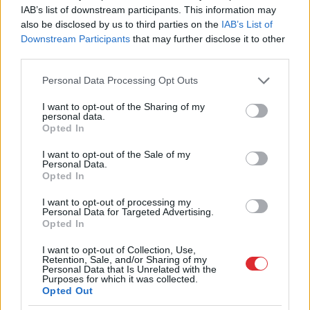
IAB’s list of downstream participants. This information may
also be disclosed by us to third parties on the
IAB’s List of
“Šausmās
gribas noskurināties!” Pircējs
Downstream Participants
that may further disclose it to other
veikalā uzvelkas par citu pircēju uzvedību
third parties.
pie bulciņu stenda
Please note that this website/app uses one or more Google
Personal Data Processing Opt Outs
services and may gather and store information including but
Lasīt citas ziņas
not limited to your visit or usage behaviour. You may click to
I want to opt-out of the Sharing of my
personal data.
grant or deny consent to Google and its third-party tags to
Opted In
use your data for below specified purposes in below Google
consent section.
I want to opt-out of the Sale of my
Personal Data.
Opted In
I want to opt-out of processing my
Personal Data for Targeted Advertising.
Opted In
I want to opt-out of Collection, Use,
Retention, Sale, and/or Sharing of my
Personal Data that Is Unrelated with the
Purposes for which it was collected.
Opted Out