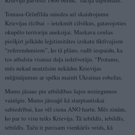
Krieviju pārvesti 1800 bērnu,” sacīja diplomāte.
Tomasa-Grīnfīlda sniedza arī skaidrojumu
Krievijas rīcībai – ietekmēt cilvēkus, gatavojoties
okupēto teritoriju aneksijai. Maskava cenšas
piešķirt jelkādu leģitimitātes izskatu fiktīvajiem
“referendumiem”, ko tā plāno, radīt iespaidu, ka
tos atbalsta vismaz daļa iedzīvotāju. “Protams,
mēs nekad neatzīsim nekādus Krievijas
mēģinājumus ar spēku mainīt Ukrainas robežas.
Mums jāsauc pie atbildības šajos noziegumos
vainīgie. Mums jāreaģē kā starptautiskai
sabiedrībai, kas vēl ciena ANO hartu. Mēs zinām,
ko par to visu teiks Krievija. Tā iebildīs, iebildīs,
iebildīs. Taču ir pavisam vienkāršs veids, kā