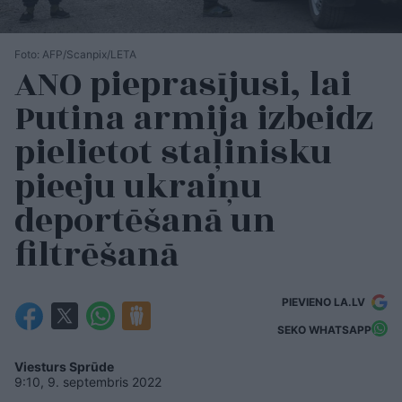
Foto: AFP/Scanpix/LETA
ANO pieprasījusi, lai
Putina armija izbeidz
pielietot staļinisku
pieeju ukraiņu
deportēšanā un
filtrēšanā
PIEVIENO LA.LV
SEKO WHATSAPP
Viesturs Sprūde
9:10, 9. septembris 2022