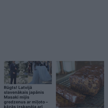
Rūgts! Latvijā
slavenākais japānis
Masaki mijis
gredzenus ar mīļoto –
kāzās izskanēja arī