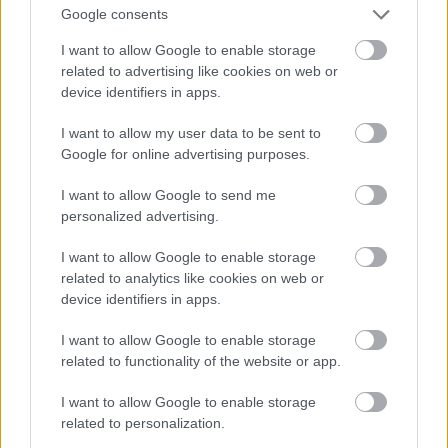
Google consents
Vai
Putins uzdrošināsies
uzbrukt NATO? Eksperts
I want to allow Google to enable storage
Atcelt
Ziņot
related to advertising like cookies on web or
vērtē Krievijas iespējamos
device identifiers in apps.
scenārijus
I want to allow my user data to be sent to
Google for online advertising purposes.
I want to allow Google to send me
personalized advertising.
I want to allow Google to enable storage
related to analytics like cookies on web or
device identifiers in apps.
“Izlīda
ārā velniņš” –
Kārlis
Streips: “Tas
I want to allow Google to enable storage
Kulbergam sanācis
būtu nozīmējis, ka
related to functionality of the website or app.
visai neveikls kašķis ar
Tramps 2024. gadā
žurnālistu Ivo Leitānu
kandidēt nedrīkstētu”
I want to allow Google to enable storage
related to personalization.