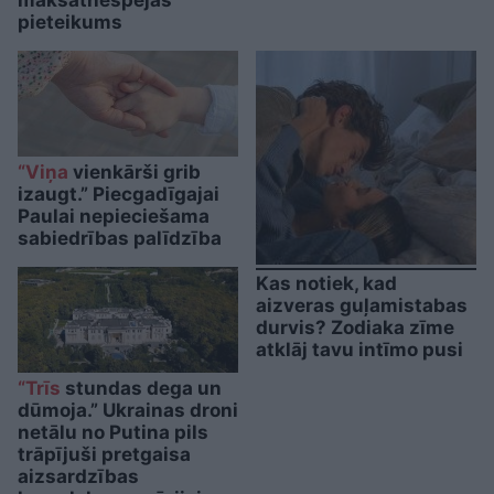
pieteikums
“Viņa
vienkārši grib
izaugt.” Piecgadīgajai
Paulai nepieciešama
sabiedrības palīdzība
Kas notiek, kad
aizveras guļamistabas
durvis? Zodiaka zīme
atklāj tavu intīmo pusi
“Trīs
stundas dega un
dūmoja.” Ukrainas droni
netālu no Putina pils
trāpījuši pretgaisa
aizsardzības