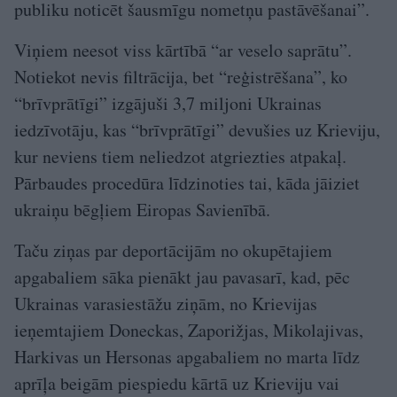
publiku noticēt šausmīgu nometņu pastāvēšanai”.
Viņiem neesot viss kārtībā “ar veselo saprātu”.
Notiekot nevis filtrācija, bet “reģistrēšana”, ko
“brīvprātīgi” izgājuši 3,7 miljoni Ukrainas
iedzīvotāju, kas “brīvprātīgi” devušies uz Krieviju,
kur neviens tiem neliedzot atgriezties atpakaļ.
Pārbaudes procedūra līdzinoties tai, kāda jāiziet
ukraiņu bēgļiem Eiropas Savienībā.
Taču ziņas par deportācijām no okupētajiem
apgabaliem sāka pienākt jau pavasarī, kad, pēc
Ukrainas varasiestāžu ziņām, no Krievijas
ieņemtajiem Doneckas, Zaporižjas, Mikolajivas,
Harkivas un Hersonas apgabaliem no marta līdz
aprīļa beigām piespiedu kārtā uz Krieviju vai