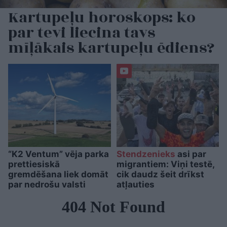
Kartupeļu horoskops: ko
par tevi liecina tavs
mīļākais kartupeļu ēdiens?
“K2 Ventum” vēja parka
Stendzenieks
asi par
prettiesiskā
migrantiem: Viņi testē,
gremdēšana liek domāt
cik daudz šeit drīkst
par nedrošu valsti
atļauties