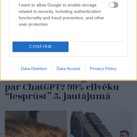
I want to allow Google to enable storage
related to security, including authentication
functionality and fraud prevention, and other
user protection.
CONFIRM
Data Deletion
Data Access
Privacy Policy
TESTS. Vai tu esi gudrāks
par ChatGPT? 99% cilvēku
“iesprūst” 5. jautājumā