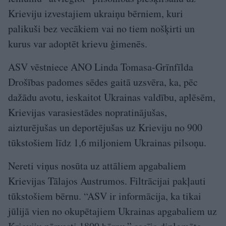
Krieviju izvestajiem ukraiņu bērniem, kuri
palikuši bez vecākiem vai no tiem nošķirti un
kurus var adoptēt krievu ģimenēs.
ASV vēstniece ANO Linda Tomasa-Grīnfīlda
Drošības padomes sēdes gaitā uzsvēra, ka, pēc
dažādu avotu, ieskaitot Ukrainas valdību, aplēsēm,
Krievijas varasiestādes nopratinājušas,
aizturējušas un deportējušas uz Krieviju no 900
tūkstošiem līdz 1,6 miljoniem Ukrainas pilsoņu.
Nereti viņus nosūta uz attāliem apgabaliem
Krievijas Tālajos Austrumos. Filtrācijai pakļauti
tūkstošiem bērnu. “ASV ir informācija, ka tikai
jūlijā vien no okupētajiem Ukrainas apgabaliem uz