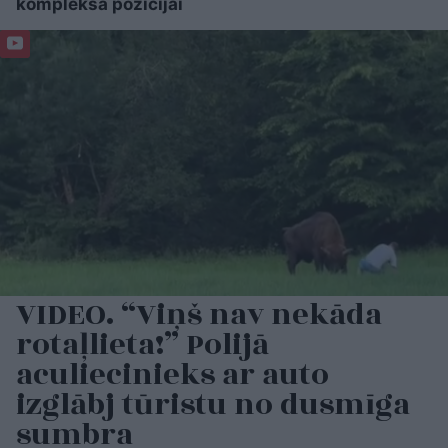
kompleksa pozīcijai
VIDEO. “Viņš nav nekāda
rotaļlieta!” Polijā
aculiecinieks ar auto
izglābj tūristu no dusmīga
sumbra