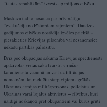
“tautas republikām” izvests ap miljons cilvēku.
Maskava tad to nosauca par brīvprātīgu
“evakuāciju no bīstamiem rajoniem”. Daudzos
gadījumos cilvēkus nostādīja izvēles priekšā –
piesakieties Krievijas pilsonībā vai nesaņemsiet
nekādu pārtikas palīdzību.
Drīz pēc okupācijas sākuma Krievijas specdienesti
apdzīvotās vietās sāka tvarstīt vīriešus
karadienesta vecumā un vest uz filtrācijas
nometnēm, lai meklētu starp viņiem agrākās
Ukrainas armijas militārpersonas, policistus un
Ukrainas varai lojālus aktīvistus – cilvēkus, kuri
naidīgi noskaņoti pret okupantiem vai kurus grūti