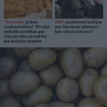
“Šausmās
gribas
ASV
uzņēmumi bažījas
noskurināties!” Pircējs
par Ukrainas plāniem –
veikalā uzvelkas par
kas viņus satrauc?
citu pircēju uzvedību
pie bulciņu stenda