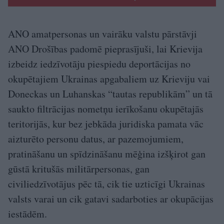
ANO amatpersonas un vairāku valstu pārstāvji
ANO Drošības padomē pieprasījuši, lai Krievija
izbeidz iedzīvotāju piespiedu deportācijas no
okupētajiem Ukrainas apgabaliem uz Krieviju vai
Doneckas un Luhanskas “tautas republikām” un tā
saukto filtrācijas nometņu ierīkošanu okupētajās
teritorijās, kur bez jebkāda juridiska pamata vāc
aizturēto personu datus, ar pazemojumiem,
pratināšanu un spīdzināšanu mēģina izšķirot gan
gūstā kritušās militārpersonas, gan
civiliedzīvotājus pēc tā, cik tie uzticīgi Ukrainas
valsts varai un cik gatavi sadarboties ar okupācijas
iestādēm.