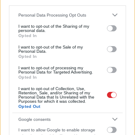
third parties.
“Kad
viss būs skaidrs, tad…” Kariņš
neatklāj, ko valdība nolēma armijas
Please note that this website/app uses one or more Google
Personal Data Processing Opt Outs
pārtikas iepirkuma lietā
services and may gather and store information including but
not limited to your visit or usage behaviour. You may click to
I want to opt-out of the Sharing of my
personal data.
grant or deny consent to Google and its third-party tags to
Pabriks
par armijas pārtikas
Opted In
use your data for below specified purposes in below Google
iepirkumu: “Šis jautājums kļuvis par
consent section.
lielu politisko bumbu, kas tagad tiek
I want to opt-out of the Sale of my
Personal Data.
velta…”
Opted In
I want to opt-out of processing my
Bruņoto
spēku pārtikas iepirkuma
Personal Data for Targeted Advertising.
rīkotāji apgājuši drošības prasības.
Opted In
Kā tas bija iespējams?
I want to opt-out of Collection, Use,
Retention, Sale, and/or Sharing of my
Atcelt
Ziņot
Personal Data that Is Unrelated with the
Armijas pārtikas iepirkumā
Purposes for which it was collected.
iesaistītais uzņēmums “Zītari LZ”
Opted Out
apgalvo, ka ir radies nepareizs
priekšstats par lietas apstākļiem
Google consents
I want to allow Google to enable storage
Rungainis par korupciju Latvijā: