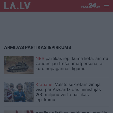
ARMIJAS PĀRTIKAS IEPIRKUMS
NBS
pārtikas iepirkuma lieta: amatu
zaudēs jau trešā amatpersona, ar
kuru nepagarinās līgumu
Krapāne:
Valsts sekretārs zināja
visu par Aizsardzības ministrijas
200 miljonu vērto pārtikas
iepirkumu
Armijas pārtikas iepirkuma lieta: No