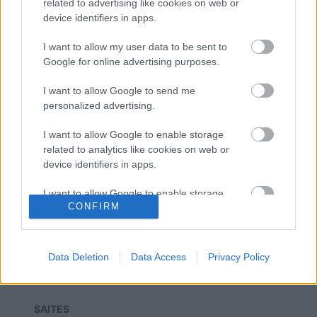
related to advertising like cookies on web or
Iepriekš bija centralizēta zagšana,
device identifiers in apps.
tagad lielzagļi demontēti un tie
iestājušies dienestos, kur iespīd
I want to allow my user data to be sent to
maz gaismas
Google for online advertising purposes.
Armijas pārtikas iepirkuma lietā
I want to allow Google to send me
atstādināts bijušais “Nacionālās
personalized advertising.
apvienības” biedrs Ezeriņš
I want to allow Google to enable storage
related to analytics like cookies on web or
device identifiers in apps.
I want to allow Google to enable storage
CONFIRM
related to functionality of the website or app.
I want to allow Google to enable storage
related to personalization.
Data Deletion
Data Access
Privacy Policy
I want to allow Google to enable storage
related to security, including authentication
SAITES
functionality and fraud prevention, and other