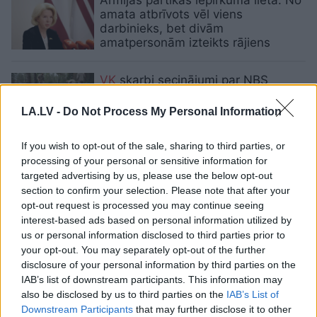
amata atbrīvots vēl viens
darbinieks, bet divām
amatpersonām izteikts rājiens
VK
skarbi secinājumi par NBS
pārtikas iepirkumu – tas neatbilst
aizsardzības resora un nacionālās
LA.LV -
Do Not Process My Personal Information
drošības interesēm
If you wish to opt-out of the sale, sharing to third parties, or
Cīrule:
KNAB ir uzsākts
processing of your personal or sensitive information for
kriminālprocess par NBS
targeted advertising by us, please use the below opt-out
ēdināšanas iepirkumu. Līdz rudenim
section to confirm your selection. Please note that after your
birojs tiks skaidrībā, kas īsti ir
opt-out request is processed you may continue seeing
noticis
interest-based ads based on personal information utilized by
us or personal information disclosed to third parties prior to
your opt-out. You may separately opt-out of the further
Ģenerālprokuratūra
paziņo, ko
disclosure of your personal information by third parties on the
secinājusi pēc armijas pārtikas
IAB’s list of downstream participants. This information may
iepirkuma pārbaudes
also be disclosed by us to third parties on the
IAB’s List of
Downstream Participants
that may further disclose it to other