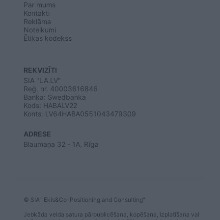
Par mums
user protection.
Kontakti
Reklāma
Noteikumi
Ētikas kodekss
REKVIZĪTI
SIA "LA.LV"
Reģ. nr. 40003616846
Banka: Swedbanka
Kods: HABALV22
Konts: LV64HABA0551043479309
ADRESE
Blaumaņa 32 - 1A, Rīga
© SIA "Ekis&Co-Positioning and Consulting"
Jebkāda veida satura pārpublicēšana, kopēšana, izplatīšana vai