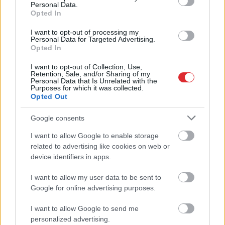
Viņš uzsācis jaunas attiecības
Personal Data.
Opted In
I want to opt-out of processing my
Personal Data for Targeted Advertising.
VIDEO:
dziedātājai Diānai Pīrāgs
Opted In
jauns sirdsāķītis, viņa pastāsta par
jaunajām attiecībām
I want to opt-out of Collection, Use,
Retention, Sale, and/or Sharing of my
Personal Data that Is Unrelated with the
Purposes for which it was collected.
FOTO: operdziedātāja Kristīne
Opted Out
Opolais vairs neslēpj attiecības ar
Čīlē dzimušo tenoru Džonatanu
Google consents
I want to allow Google to enable storage
Atcelt
Ziņot
related to advertising like cookies on web or
Madara
Kiviča atkal notic
device identifiers in apps.
mīlestībai: viņa pastāsta par
attiecībām ar Miku Ozoliņu
I want to allow my user data to be sent to
Google for online advertising purposes.
Mūziķi Aija Andrejeva un Jānis
I want to allow Google to send me
Aišpurs apliecina, ka ir pāris jau
pusgadu
personalized advertising.