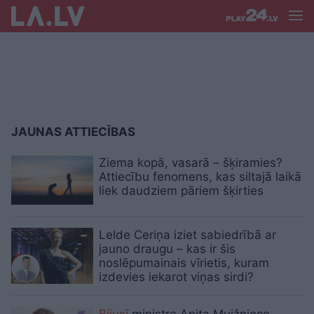
JAUNAS ATTIECĪBAS
Ziema kopā, vasarā – šķiramies?
Attiecību fenomens, kas siltajā laikā
liek daudziem pāriem šķirties
Lelde Ceriņa iziet sabiedrībā ar
jauno draugu – kas ir šis
noslēpumainais vīrietis, kuram
izdevies iekarot viņas sirdi?
Bijusī
ministre Anita Muižniece