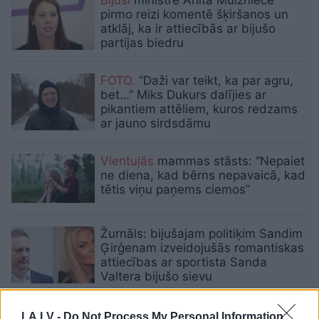
pirmo reizi komentē šķiršanos un
atklāj, ka ir attiecībās ar bijušo
partijas biedru
FOTO.
“Daži var teikt, ka par agru,
bet…” Miks Dukurs dalījies ar
pikantiem attēliem, kuros redzams
ar jauno sirdsdāmu
Vientuļās
mammas stāsts: “Nepaiet
ne diena, kad bērns nepavaicā, kad
tētis viņu paņems ciemos”
Žurnāls: bijušajam politiķim Sandim
Ģirģenam izveidojušās romantiskas
attiecības ar sportista Sanda
Valtera bijušo sievu
FOTO.
“Brīnums, kas sākās tieši
LA.LV -
Do Not Process My Personal Information