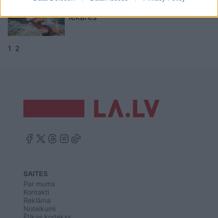
7 lietas, kas atšķir mīlestību no
iekāres
1
2
SAITES
Par mums
Kontakti
Reklāma
Noteikumi
Ētikas kodekss