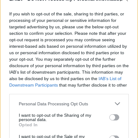
Ziemassvētku laikā…” – māksliniece
Elita Patmalniece vairs nav vientuļa
If you wish to opt-out of the sale, sharing to third parties, or
sieviete
processing of your personal or sensitive information for
targeted advertising by us, please use the below opt-out
FOTO. “Esmu jaunās attiecībās”:
section to confirm your selection. Please note that after your
erotisko romānu rakstniece Karīna
opt-out request is processed you may continue seeing
Račko atklāj, ka vairs nav brīva
interest-based ads based on personal information utilized by
sieviete
us or personal information disclosed to third parties prior to
your opt-out. You may separately opt-out of the further
disclosure of your personal information by third parties on the
VIDEO. Madara Kiviča pirmo reizi
IAB’s list of downstream participants. This information may
publiski iepazīstina ar savu jauno
also be disclosed by us to third parties on the
IAB’s List of
draugu
Downstream Participants
that may further disclose it to other
third parties.
VIDEO.
Madara Kiviča atklāti
Please note that this website/app uses one or more Google
Personal Data Processing Opt Outs
pastāsta par savām jaunajām
services and may gather and store information including but
attiecībām: kā viņas meitas
not limited to your visit or usage behaviour. You may click to
I want to opt-out of the Sharing of my
pieņēmušas mīļoto vīrieti?
personal data.
grant or deny consent to Google and its third-party tags to
Opted In
use your data for below specified purposes in below Google
FOTO:
Kašers atrāda mīļoto vīrieti.
consent section.
I want to opt-out of the Sale of my