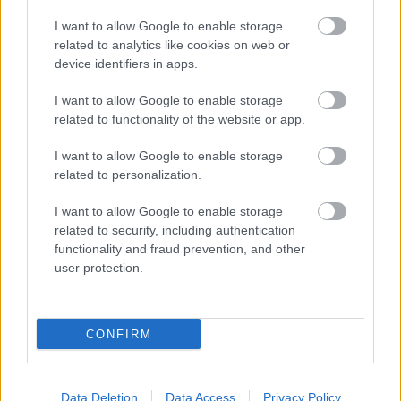
I want to allow Google to enable storage
related to analytics like cookies on web or
FOTO: Kiviča un Skulmes sāga
turpinās: abi sev uztetovējuši viens
device identifiers in apps.
otra iniciāļus
I want to allow Google to enable storage
related to functionality of the website or app.
Kivičs
aicina būt godīgiem:
precējies, bet fotografējas ar jauno
I want to allow Google to enable storage
mīļoto
related to personalization.
I want to allow Google to enable storage
6 lietas, ko gudras sievietes dara
related to security, including authentication
jau pirms attiecību uzsākšanas
functionality and fraud prevention, and other
user protection.
Spēkavīrs Raivis Vidzis atkal
CONFIRM
iemīlējies
Data Deletion
Data Access
Privacy Policy