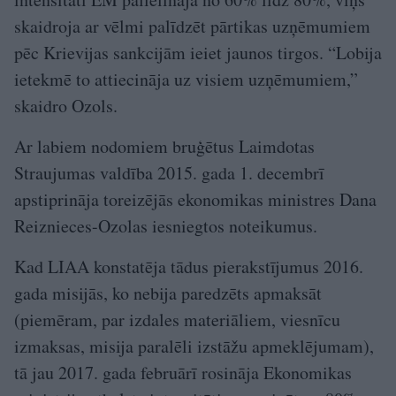
skaidroja ar vēlmi palīdzēt pārtikas uzņēmumiem
pēc Krievijas sankcijām ieiet jaunos tirgos. “Lobija
ietekmē to attiecināja uz visiem uzņēmumiem,”
skaidro Ozols.
Ar labiem nodomiem bruģētus Laimdotas
Straujumas valdība 2015. gada 1. decembrī
apstiprināja toreizējās ekonomikas ministres Dana
Reiznieces-Ozolas iesniegtos noteikumus.
Kad LIAA konstatēja tādus pierakstījumus 2016.
gada misijās, ko nebija paredzēts apmaksāt
(piemēram, par izdales materiāliem, viesnīcu
izmaksas, misija paralēli izstāžu apmeklējumam),
tā jau 2017. gada februārī rosināja Ekonomikas