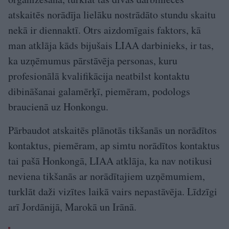
atskaitēs norādīja lielāku nostrādāto stundu skaitu
nekā ir diennaktī. Otrs aizdomīgais faktors, kā
man atklāja kāds bijušais LIAA darbinieks, ir tas,
ka uzņēmumus pārstāvēja personas, kuru
profesionālā kvalifikācija neatbilst kontaktu
dibināšanai galamērķī, piemēram, podologs
braucienā uz Honkongu.
Pārbaudot atskaitēs plānotās tikšanās un norādītos
kontaktus, piemēram, ap simtu norādītos kontaktus
tai pašā Honkongā, LIAA atklāja, ka nav notikusi
neviena tikšanās ar norādītajiem uzņēmumiem,
turklāt daži vizītes laikā vairs nepastāvēja. Līdzīgi
arī Jordānijā, Marokā un Irānā.