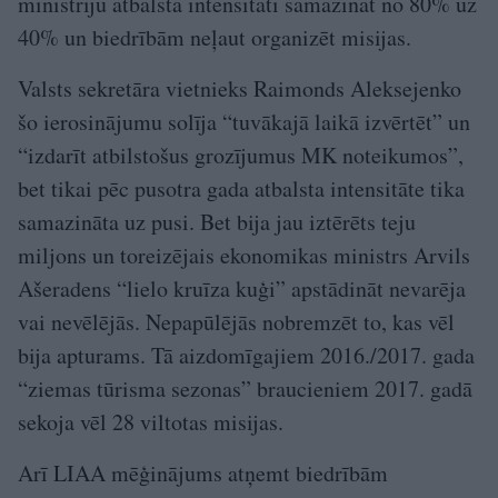
ministriju atbalsta intensitāti samazināt no 80% uz
40% un biedrībām neļaut organizēt misijas.
Valsts sekretāra vietnieks Raimonds Aleksejenko
šo ierosinājumu solīja “tuvākajā laikā izvērtēt” un
“izdarīt atbilstošus grozījumus MK noteikumos”,
bet tikai pēc pusotra gada atbalsta intensitāte tika
samazināta uz pusi. Bet bija jau iztērēts teju
miljons un toreizējais ekonomikas ministrs Arvils
Ašeradens “lielo kruīza kuģi” apstādināt nevarēja
vai nevēlējās. Nepapūlējās nobremzēt to, kas vēl
bija apturams. Tā aizdomīgajiem 2016./2017. gada
“ziemas tūrisma sezonas” braucieniem 2017. gadā
sekoja vēl 28 viltotas misijas.
Arī LIAA mēģinājums atņemt biedrībām