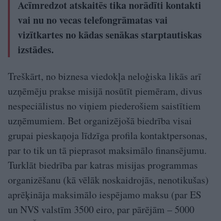
Acīmredzot atskaitēs tika norādīti kontakti
vai nu no vecas telefongrāmatas vai
vizītkartes no kādas senākas starptautiskas
izstādes.
Treškārt, no biznesa viedokļa neloģiska likās arī
uzņēmēju prakse misijā nosūtīt piemēram, divus
nespeciālistus no viņiem piederošiem saistītiem
uzņēmumiem. Bet organizējošā biedrība visai
grupai pieskaņoja līdzīga profila kontaktpersonas,
par to tik un tā pieprasot maksimālo finansējumu.
Turklāt biedrība par katras misijas programmas
organizēšanu (kā vēlāk noskaidrojās, nenotikušas)
aprēķināja maksimālo iespējamo maksu (par ES
un NVS valstīm 3500 eiro, par pārējām – 5000