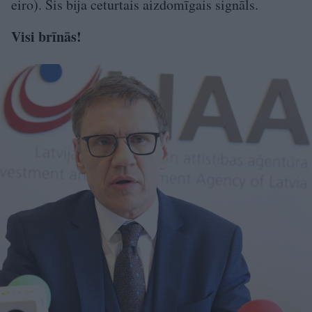
eiro). Šis bija ceturtais aizdomīgais signāls.
Visi brīnās!