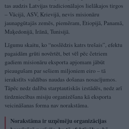
tas audzis Latvijas tradicionālajos lielākajos tirgos
– Vācijā, ASV, Krievijā, nevis misionāru
jaunapgūtajās zemēs, piemēram, Etiopijā, Panamā,
Maķedonijā, Irānā, Tunisijā.
Līgumu skaitu, ko “noslēdzis katrs trešais”, efektu
pagaidām grūti novērtēt, bet vēl pēc četriem
gadiem misionāru eksporta apjomam jābūt
pieaugušam par sešiem miljoniem eiro – tā
ierakstīts valdības naudas došanas nosacījumos.
Tāpēc nedz dalība starptautiskās izstādēs, nedz arī
tirdzniecības misiju organizēšana kā eksporta
veicināšanas forma nav norakstāma.
Norakstāma ir uzņēmēju organizācijas