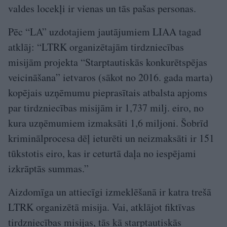
valdes locekļi ir vienas un tās pašas personas.
Pēc “LA” uzdotajiem jautājumiem LIAA tagad
atklāj: “LTRK organizētajām tirdzniecības
misijām projekta “Starptautiskās konkurētspējas
veicināšana” ietvaros (sākot no 2016. gada marta)
kopējais uzņēmumu pieprasītais atbalsta apjoms
par tirdzniecības misijām ir 1,737 milj. eiro, no
kura uzņēmumiem izmaksāti 1,6 miljoni. Šobrīd
kriminālprocesa dēļ ieturēti un neizmaksāti ir 151
tūkstotis eiro, kas ir ceturtā daļa no iespējami
izkrāptās summas.”
Aizdomīga un attiecīgi izmeklēšanā ir katra trešā
LTRK organizētā misija. Vai, atklājot fiktīvas
tirdzniecības misijas, tās kā starptautiskās