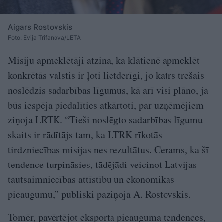
Aigars Rostovskis
Foto: Evija Trifanova/LETA
Misiju apmeklētāji atzina, ka klātienē apmeklēt
konkrētās valstis ir ļoti lietderīgi, jo katrs trešais
noslēdzis sadarbības līgumus, kā arī visi plāno, ja
būs iespēja piedalīties atkārtoti, par uzņēmējiem
ziņoja LRTK. “Tieši noslēgto sadarbības līgumu
skaits ir rādītājs tam, ka LTRK rīkotās
tirdzniecības misijas nes rezultātus. Cerams, ka šī
tendence turpināsies, tādējādi veicinot Latvijas
tautsaimniecības attīstību un ekonomikas
pieaugumu,” publiski paziņoja A. Rostovskis.
Tomēr, pavērtējot eksporta pieauguma tendences,