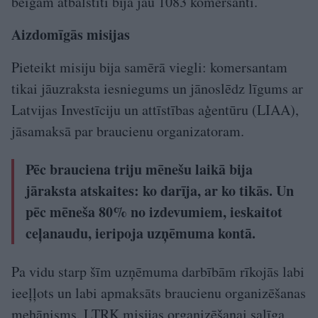
beigām atbalstīti bija jau 1083 komersanti.
Aizdomīgās misijas
Pieteikt misiju bija samērā viegli: komersantam
tikai jāuzraksta iesniegums un jānoslēdz līgums ar
Latvijas Investīciju un attīstības aģentūru (LIAA),
jāsamaksā par braucienu organizatoram.
Pēc brauciena triju mēnešu laikā bija
jāraksta atskaites: ko darīja, ar ko tikās. Un
pēc mēneša 80% no izdevumiem, ieskaitot
ceļanaudu, ieripoja uzņēmuma kontā.
Pa vidu starp šīm uzņēmuma darbībām rīkojās labi
ieeļļots un labi apmaksāts braucienu organizēšanas
mehānisms. LTRK misijas organizēšanai salīga