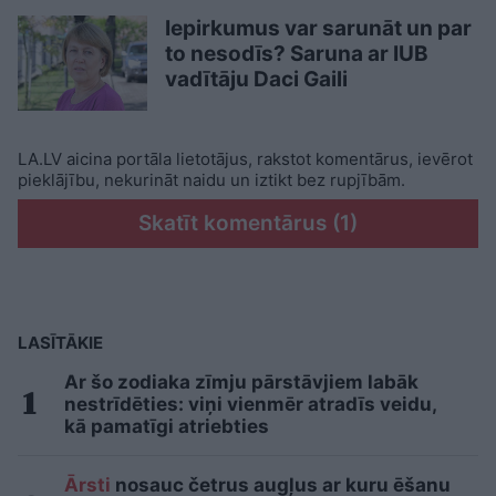
Iepirkumus var sarunāt un par
to nesodīs? Saruna ar IUB
vadītāju Daci Gaili
LA.LV aicina portāla lietotājus, rakstot komentārus, ievērot
pieklājību, nekurināt naidu un iztikt bez rupjībām.
Skatīt komentārus (1)
LASĪTĀKIE
Ar šo zodiaka zīmju pārstāvjiem labāk
nestrīdēties: viņi vienmēr atradīs veidu,
kā pamatīgi atriebties
Ārsti
nosauc četrus augļus ar kuru ēšanu