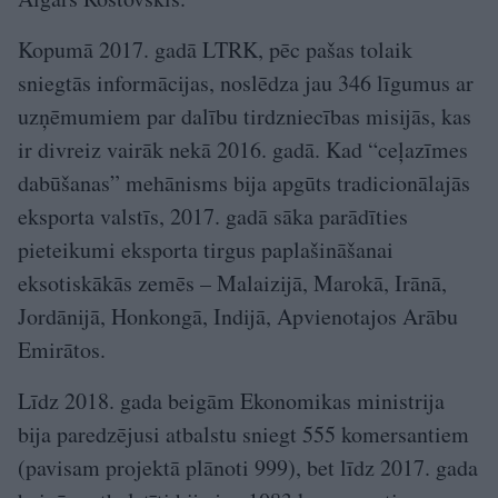
Kopumā 2017. gadā LTRK, pēc pašas tolaik
sniegtās informācijas, noslēdza jau 346 līgumus ar
uzņēmumiem par dalību tirdzniecības misijās, kas
ir divreiz vairāk nekā 2016. gadā. Kad “ceļazīmes
dabūšanas” mehānisms bija apgūts tradicionālajās
eksporta valstīs, 2017. gadā sāka parādīties
pieteikumi eksporta tirgus paplašināšanai
eksotiskākās zemēs – Malaizijā, Marokā, Irānā,
Jordānijā, Honkongā, Indijā, Apvienotajos Arābu
Emirātos.
Līdz 2018. gada beigām Ekonomikas ministrija
bija paredzējusi atbalstu sniegt 555 komersantiem
(pavisam projektā plānoti 999), bet līdz 2017. gada