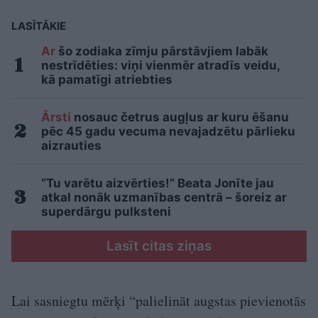
LASĪTĀKIE
Ar
šo zodiaka zīmju pārstāvjiem labāk
nestrīdēties: viņi vienmēr atradīs veidu,
kā pamatīgi atriebties
Ārsti
nosauc četrus augļus ar kuru ēšanu
pēc 45 gadu vecuma nevajadzētu pārlieku
aizrauties
“Tu varētu aizvērties!” Beata Jonīte jau
atkal nonāk uzmanības centrā – šoreiz ar
superdārgu pulksteni
Lasīt citas ziņas
Lai sasniegtu mērķi “palielināt augstas pievienotās