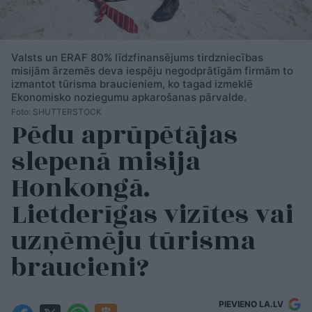
Valsts un ERAF 80% līdzfinansējums tirdzniecības
misijām ārzemēs deva iespēju negodprātīgām firmām to
izmantot tūrisma braucieniem, ko tagad izmeklē
Ekonomisko noziegumu apkarošanas pārvalde.
Foto: SHUTTERSTOCK
Pēdu aprūpētājas
slepenā misija
Honkongā.
Lietderīgas vizītes vai
uzņēmēju tūrisma
braucieni?
PIEVIENO LA.LV