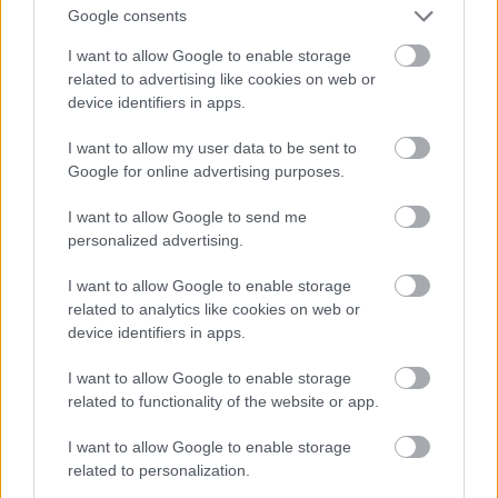
Google consents
nonāca LTRK kontā.
I want to allow Google to enable storage
Atcelt
Ziņot
related to advertising like cookies on web or
“Mēs biedriem izsūtām reklāmas,
device identifiers in apps.
uzaicinājumus piedalīties misijās, tāpēc par
administratīviem izdevumiem iekasējam
I want to allow my user data to be sent to
Google for online advertising purposes.
zināmu procentu,” atzīst Endziņš.
I want to allow Google to send me
personalized advertising.
Skaitļi liecina, ka 10% no iespējami izkrāptās
naudas ir 62 tūkstoši eiro.
I want to allow Google to enable storage
related to analytics like cookies on web or
Kad LIAA sāka pievērst uzmanību šīm misijām un
device identifiers in apps.
sāka pārbaudīt atskaitēs sarakstīto, tad Ieva
I want to allow Google to enable storage
Kalvāne (Strazdiņa) un Liene Meldere biedrību
related to functionality of the website or app.
“Motio biznesa inkubators” 2018. gadā likvidēja.
I want to allow Google to enable storage
related to personalization.
Daļu braucienu vēl pārcēla uz SIA “MOTIO