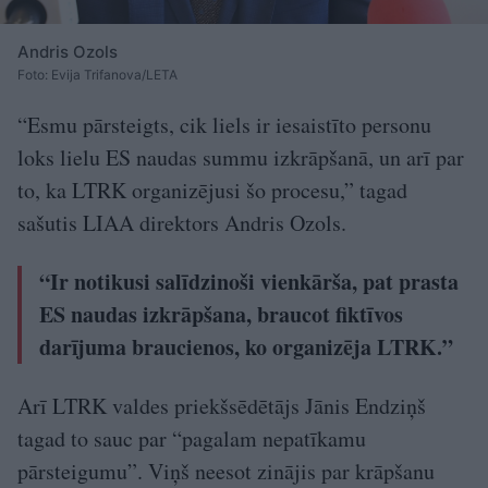
Andris Ozols
Foto: Evija Trifanova/LETA
“Esmu pārsteigts, cik liels ir iesaistīto personu
loks lielu ES naudas summu izkrāpšanā, un arī par
to, ka LTRK organizējusi šo procesu,” tagad
sašutis LIAA direktors Andris Ozols.
“Ir notikusi salīdzinoši vienkārša, pat prasta
ES naudas izkrāpšana, braucot fiktīvos
darījuma braucienos, ko organizēja LTRK.”
Arī LTRK valdes priekšsēdētājs Jānis Endziņš
tagad to sauc par “pagalam nepatīkamu
pārsteigumu”. Viņš neesot zinājis par krāpšanu