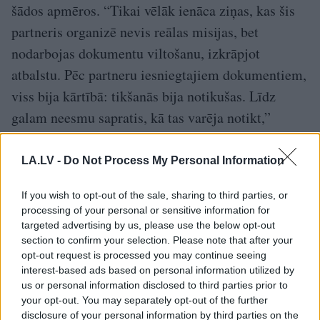
šādos apmēros. “Tikai vēlāk ienāca ziņas, kas šis
partneris organizē nevis reālas misijas, bet
nodarbojas dokumentu viltošanu, izkrāpjot
atbalstu. Pēc partneru iesniegtajiem dokumentiem,
viss bija kārtībā: tikšanās bija notikušas. Līdz
galam neesmu sapratis, kā tas varēja notikt,”
Endziņš rādās samulsis.
LA.LV -
Do Not Process My Personal Information
Ne ar biedrību, ne SIA, kuras nosaukumā
“Motio”, sakaru neesot. Arī “Motio”
If you wish to opt-out of the sale, sharing to third parties, or
processing of your personal or sensitive information for
darbinieces personīgi nepazīstot. Kāpēc tad
targeted advertising by us, please use the below opt-out
izvēlējās?
section to confirm your selection. Please note that after your
opt-out request is processed you may continue seeing
interest-based ads based on personal information utilized by
“Mums tolaik bija ārzemju sakaru daļa,” viņš
us or personal information disclosed to third parties prior to
nosaka. Par citiem partneriem aizdomu neesot.
your opt-out. You may separately opt-out of the further
disclosure of your personal information by third parties on the