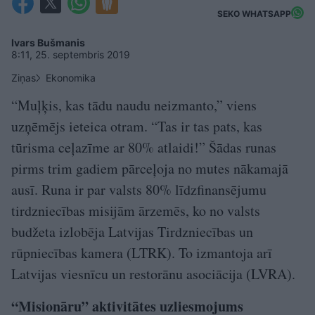
SEKO WHATSAPP
Ivars Bušmanis
8:11, 25. septembris 2019
Ziņas
Ekonomika
“Muļķis, kas tādu naudu neizmanto,” viens
uzņēmējs ieteica otram. “Tas ir tas pats, kas
tūrisma ceļazīme ar 80% atlaidi!” Šādas runas
pirms trim gadiem pārceļoja no mutes nākamajā
ausī. Runa ir par valsts 80% līdzfinansējumu
tirdzniecības misijām ārzemēs, ko no valsts
budžeta izlobēja Latvijas Tirdzniecības un
rūpniecības kamera (LTRK). To izmantoja arī
Latvijas viesnīcu un restorānu asociācija (LVRA).
“Misionāru” aktivitātes uzliesmojums