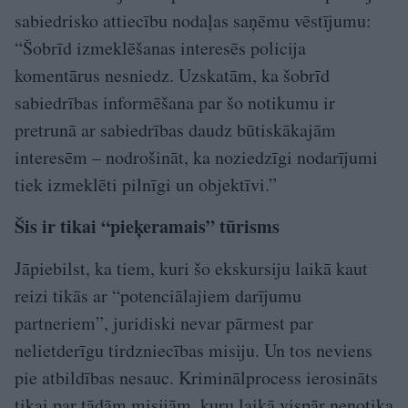
sabiedrisko attiecību nodaļas saņēmu vēstījumu:
“Šobrīd izmeklēšanas interesēs policija
komentārus nesniedz. Uzskatām, ka šobrīd
sabiedrības informēšana par šo notikumu ir
pretrunā ar sabiedrības daudz būtiskākajām
interesēm – nodrošināt, ka noziedzīgi nodarījumi
tiek izmeklēti pilnīgi un objektīvi.”
Šis ir tikai “pieķeramais” tūrisms
Jāpiebilst, ka tiem, kuri šo ekskursiju laikā kaut
reizi tikās ar “potenciālajiem darījumu
partneriem”, juridiski nevar pārmest par
nelietderīgu tirdzniecības misiju. Un tos neviens
pie atbildības nesauc. Kriminālprocess ierosināts
tikai par tādām misijām, kuru laikā vispār nenotika