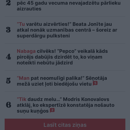
pēc 45 gadu vecuma nevajadzētu pārlieku
aizrauties
“Tu
varētu aizvērties!” Beata Jonīte jau
atkal nonāk uzmanības centrā – šoreiz ar
superdārgu pulksteni
Nabaga
cilvēks! “Pepco” veikalā kāds
pircējs dabūjis dzirdēt to, ko viņam
noteikti nebūtu jādzird
“Man
pat neomulīgi palika!” Sēņotāja
mežā uziet ļoti biedējošu vietu
5
“Tik
daudz melu…” Modris Konovalovs
atklāj, ko ekspertīzē konstatēja nošauto
suņu kuņģos
2
Lasīt citas ziņas