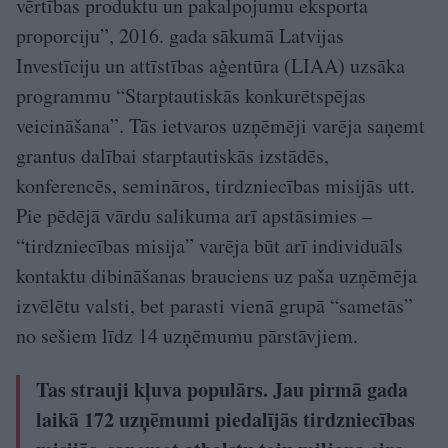
vērtības produktu un pakalpojumu eksporta
proporciju”, 2016. gada sākumā Latvijas
Investīciju un attīstības aģentūra (LIAA) uzsāka
programmu “Starptautiskās konkurētspējas
veicināšana”. Tās ietvaros uzņēmēji varēja saņemt
grantus dalībai starptautiskās izstādēs,
konferencēs, semināros, tirdzniecības misijās utt.
Pie pēdējā vārdu salikuma arī apstāsimies –
“tirdzniecības misija” varēja būt arī individuāls
kontaktu dibināšanas brauciens uz paša uzņēmēja
izvēlētu valsti, bet parasti vienā grupā “sametās”
no sešiem līdz 14 uzņēmumu pārstāvjiem.
Tas strauji kļuva populārs. Jau pirmā gada
laikā 172 uzņēmumi piedalījās tirdzniecības