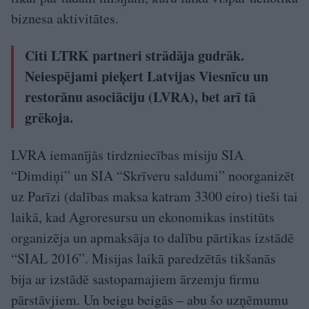
biznesa aktivitātes.
Citi LTRK partneri strādāja gudrāk.
Neiespējami pieķert Latvijas Viesnīcu un
restorānu asociāciju (LVRA), bet arī tā
grēkoja.
LVRA iemanījās tirdzniecības misiju SIA
“Dimdiņi” un SIA “Skrīveru saldumi” noorganizēt
uz Parīzi (dalības maksa katram 3300 eiro) tieši tai
laikā, kad Agroresursu un ekonomikas institūts
organizēja un apmaksāja to dalību pārtikas izstādē
“SIAL 2016”. Misijas laikā paredzētās tikšanās
bija ar izstādē sastopamajiem ārzemju firmu
pārstāvjiem. Un beigu beigās – abu šo uzņēmumu