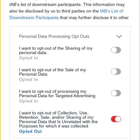
IAB’s list of downstream participants. This information may
“Mani pārsteidz LTRK nekaunība un “izlikšanās
also be disclosed by us to third parties on the
IAB’s List of
Downstream Participants
that may further disclose it to other
par beigtu”. Nav attaisnojama piesegšanās ar
third parties.
uzņēmumiem kameras paspārnē. Tas, kurš
Please note that this website/app uses one or more Google
Personal Data Processing Opt Outs
Ekonomikas ministrijā izlobēja un pats organizēja
services and may gather and store information including but
šos “darījuma” braucienus par miljoniem, ir mūsu
not limited to your visit or usage behaviour. You may click to
I want to opt-out of the Sharing of my
personal data.
grant or deny consent to Google and its third-party tags to
un valdības labs sadarbības partneris – LTRK.
Opted In
use your data for below specified purposes in below Google
Ministru kabineta noteikumu anotācijā priekšā bija
consent section.
I want to opt-out of the Sale of my
Personal Data.
uzrakstīta naudas nozagšanas shēma. Tā vietā, lai
Opted In
apturētu šādu iespēju, LTRK rosināja tikai
I want to opt-out of processing my
samazināt nozogamās naudas īpatsvaru,” noskalda
Personal Data for Targeted Advertising.
Opted In
Ozols.
I want to opt-out of Collection, Use,
Retention, Sale, and/or Sharing of my
Varbūt savstarpējo saikni starp LTRK un “Motio”
Personal Data that Is Unrelated with the
Purposes for which it was collected.
noskaidros izmeklēšanā, bet uzņēmēju biedrībai šī
Opted Out
sadarbība bija izdevīga, jo 10% no līguma summas