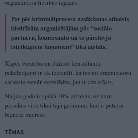
organizatora tiesības izgāzās.
Pat pēc kriminālprocesa uzsākšanas atbalsts
biedrībām organizētājām pēc “sociālo
partneru, komersantu un to pārstāvju
izteiktajiem lūgumiem” tika atstāts.
Kāpēc biedrību un dažādu konsultantu
pakalpojumi ir tik iecienīti, ka tos no organizatoru
sarakstu tomēr neizslēdza, jau ir cits stāsts.
Nu jau gadu ir spēkā 40% atbalsts, uz kuru
piesakās vien tikai tajā gadījumā, kad ir patiesa
biznesa interese.
TĒMAS