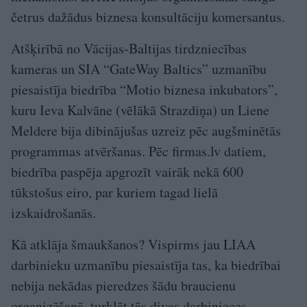
četrus dažādus biznesa konsultāciju komersantus.
Atšķirībā no Vācijas-Baltijas tirdzniecības
kameras un SIA “GateWay Baltics” uzmanību
piesaistīja biedrība “Motio biznesa inkubators”,
kuru Ieva Kalvāne (vēlākā Strazdiņa) un Liene
Meldere bija dibinājušas uzreiz pēc augšminētās
programmas atvēršanas. Pēc firmas.lv datiem,
biedrība paspēja apgrozīt vairāk nekā 600
tūkstošus eiro, par kuriem tagad lielā
izskaidrošanās.
Kā atklāja šmaukšanos? Vispirms jau LIAA
darbinieku uzmanību piesaistīja tas, ka biedrībai
nebija nekādas pieredzes šādu braucienu
organizēšanā, turklāt tās divas darbinieces