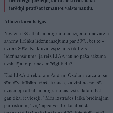
bravūrīgā pozīcija, ka tā efektīvāk nekā
ierēdņi pratīšot izmantot valsts naudu.
Atlaižu kara beigas
Nevienā ES atbalsta programmā uzņēmēji nevarēja
saņemt lielāku līdzfinansējumu par 50%, bet te –
uzreiz 80%. Kā kļuva iespējams tik liels
līdzfinansējums, ja reiz LIAA jau no paša sākuma
uzskatīja to par nesamērīgi lielu?
Kad LIAA direktoram Andrim Ozolam vaicāju par
šīm dīvainībām, viņš attrauca, ka viņi neesot šīs
uzņēmēju atbalsta programmas izstrādātāji, bet
gan tikai ieviesēji. “Mēs izstrādes laikā brīdinājām
par riskiem,” viņš apgalvo. To, ka atbalsta
intensitāti EM palielināja no 60% līdz 80%, viņš