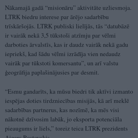
Nākamajā gadā “misionāru” aktivitāte uzliesmoja.
LTRK biedru interese par ārējo sadarbību
trīskāršojās. LTRK publiski lielījās, tās “datubāzē
ir vairāk nekā 3,5 tūkstoši atzīmju par vēlmi
darboties ārvalstīs, kas ir daudz vairāk nekā gadu
iepriekš, kad šādu vēlmi izrādīja vien nedaudz
vairāk par tūkstoti komersantu”, un arī valstu
ģeogrāfija paplašinājusies par desmit.
“Esmu gandarīts, ka mūsu biedri tik aktīvi izmanto
iespējas doties tirdzniecības misijās, kā arī meklē
sadarbības partnerus, kas nozīmē, ka mēs visi
nākotnē dzīvosim labāk, jo eksporta potenciāla
pieaugums ir liels,” toreiz teica LTRK prezidents
Aigars Rostovskis.