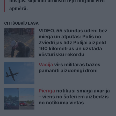
misijās, saņemot atbalstu teju miljona eiro
apmērā.
CITI ŠOBRĪD LASA
VIDEO. 55 stundas ūdenī bez
miega un atpūtas: Polis no
Zviedrijas līdz Polijai aizpeld
160 kilometrus un uzstāda
vēsturisku rekordu
Vācijā
virs militārās bāzes
pamanīti aizdomīgi droni
Pierīgā
notikusi smaga avārija
– viens no šoferiem aizbēdzis
no notikuma vietas