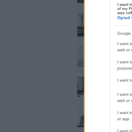
I want t
of my P
was col
Olafs
Zv
Opted 
veiksme
un olig
ietekm
Google 
I want t
Olafs Z
web or d
apdraud
vājums
I want t
purpose
Olafs Z
I want 
līmenī i
I want t
web or d
Olafs Z
I want t
likumpr
or app.
darba l
I want t