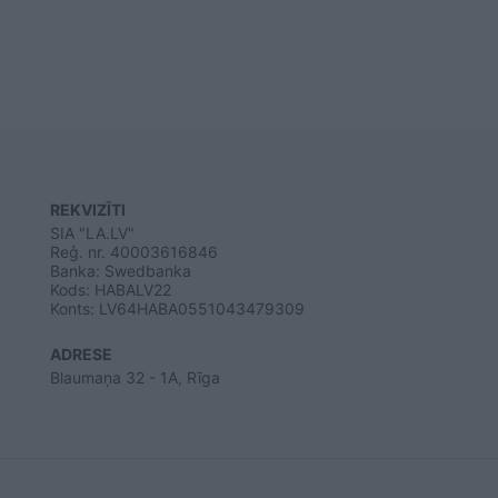
REKVIZĪTI
SIA "LA.LV"
Reģ. nr. 40003616846
Banka: Swedbanka
Kods: HABALV22
Konts: LV64HABA0551043479309
ADRESE
Blaumaņa 32 - 1A, Rīga