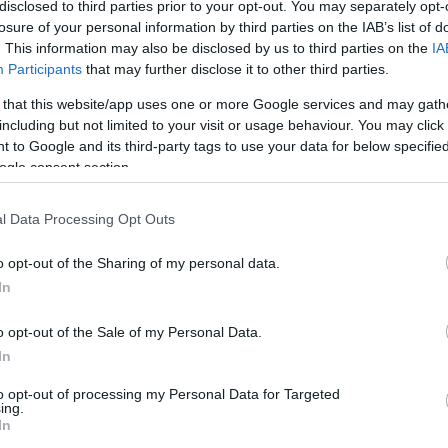
disclosed to third parties prior to your opt-out. You may separately opt-
īgi sajaucis ES plānus transporta
anā
losure of your personal information by third parties on the IAB’s list of
. This information may also be disclosed by us to third parties on the
IA
Participants
that may further disclose it to other third parties.
vejnieks: Latvijā banku mierīgo un saldo
 that this website/app uses one or more Google services and may gath
atricināja “sliktais policists”
including but not limited to your visit or usage behaviour. You may click 
ens
 to Google and its third-party tags to use your data for below specifi
ogle consent section.
ejnieks: Savu lomu spēlē arī tas, ka
irgū valda četru banku oligopols –
l Data Processing Opt Outs
r sadalīts
o opt-out of the Sharing of my personal data.
In
vejnieks: Latvijas darba tirgū būs agri
u jāsāk uzņemt imigrantus
o opt-out of the Sale of my Personal Data.
In
to opt-out of processing my Personal Data for Targeted
vejnieks: Vai sankcijas tiešām trāpa
ing.
In