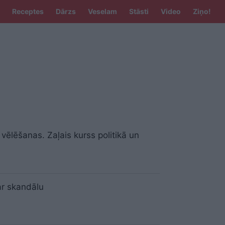
Receptes
Dārzs
Veselam
Stāsti
Video
Ziņo!
vēlēšanas. Zaļais kurss politikā un
ar skandālu