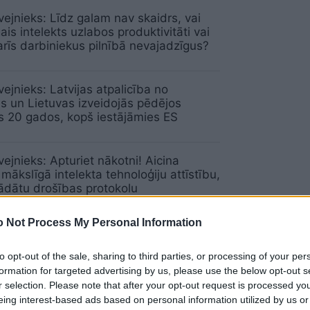
ejnieks: Līdz galam nav skaidrs, vai
ais intelekts uzlabos produktivitāti vai
arīs darbiniekus pilnībā nevajadzīgus?
vejnieks: Latvijas atpalicība no
as un Lietuvas izveidojās pēdējos
s 20 gados, kopš iestājāmies ES
ejnieks: Apturiet nākotni! Aicina
 mākslīgā intelekta tehnoloģiju attīstību,
trādātu drošības protokolu
 Not Process My Personal Information
vejnieks: Būtu diezgan muļķīgs skats, ja
gāzes kuģi izmestu enkuru pie Latvijas
to opt-out of the sale, sharing to third parties, or processing of your per
m
formation for targeted advertising by us, please use the below opt-out s
r selection. Please note that after your opt-out request is processed y
eing interest-based ads based on personal information utilized by us or
vejnieks: “Das Auto” dod prettriecienu,